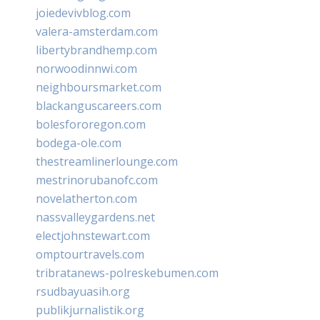
joiedevivblog.com
valera-amsterdam.com
libertybrandhemp.com
norwoodinnwi.com
neighboursmarket.com
blackanguscareers.com
bolesfororegon.com
bodega-ole.com
thestreamlinerlounge.com
mestrinorubanofc.com
novelatherton.com
nassvalleygardens.net
electjohnstewart.com
omptourtravels.com
tribratanews-polreskebumen.com
rsudbayuasih.org
publikjurnalistik.org