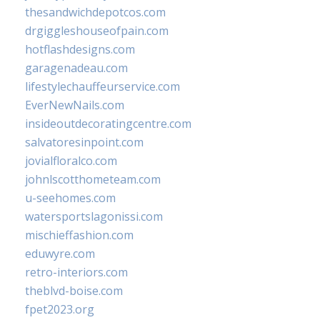
thesandwichdepotcos.com
drgiggleshouseofpain.com
hotflashdesigns.com
garagenadeau.com
lifestylechauffeurservice.com
EverNewNails.com
insideoutdecoratingcentre.com
salvatoresinpoint.com
jovialfloralco.com
johnlscotthometeam.com
u-seehomes.com
watersportslagonissi.com
mischieffashion.com
eduwyre.com
retro-interiors.com
theblvd-boise.com
fpet2023.org