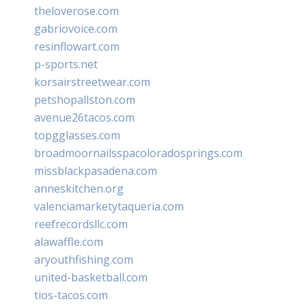
theloverose.com
gabriovoice.com
resinflowart.com
p-sports.net
korsairstreetwear.com
petshopallston.com
avenue26tacos.com
topgglasses.com
broadmoornailsspacoloradosprings.com
missblackpasadena.com
anneskitchen.org
valenciamarketytaqueria.com
reefrecordsllc.com
alawaffle.com
aryouthfishing.com
united-basketball.com
tios-tacos.com