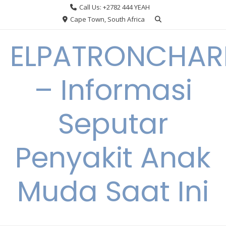
Skip
Call Us: +2782 444 YEAH
to
Cape Town, South Africa
content
ELPATRONCHA
– Informasi
Seputar
Penyakit Anak
Muda Saat Ini