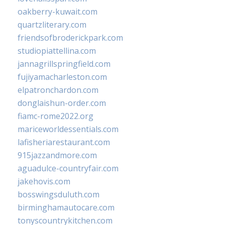
oakberry-kuwait.com
quartzliterary.com
friendsofbroderickpark.com
studiopiattellina.com
jannagrillspringfield.com
fujiyamacharleston.com
elpatronchardon.com
donglaishun-order.com
fiamc-rome2022.org
mariceworldessentials.com
lafisheriarestaurant.com
915jazzandmore.com
aguadulce-countryfair.com
jakehovis.com
bosswingsduluth.com
birminghamautocare.com
tonyscountrykitchen.com