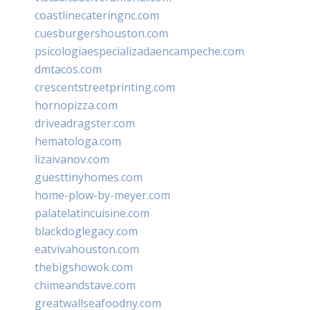
coastlinecateringnc.com
cuesburgershouston.com
psicologiaespecializadaencampeche.com
dmtacos.com
crescentstreetprinting.com
hornopizza.com
driveadragster.com
hematologa.com
lizaivanov.com
guesttinyhomes.com
home-plow-by-meyer.com
palatelatincuisine.com
blackdoglegacy.com
eatvivahouston.com
thebigshowok.com
chimeandstave.com
greatwallseafoodny.com