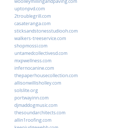
woolleymillingandpaving.com
uptonpvd.com
2troublegrill.com
casateranga.com
sticksandstonesstudiooh.com
walkers-treeservice.com
shopmossi.com
untamedcollectivesd.com
mxpwellness.com
infernocanine.com
thepaperhousecollection.com
allisonwillisholley.com
solslite.org
portwayinn.com
djmaddogmusic.com
thesoundarchitects.com
allin1roofing.com
keepjudgewebb.com