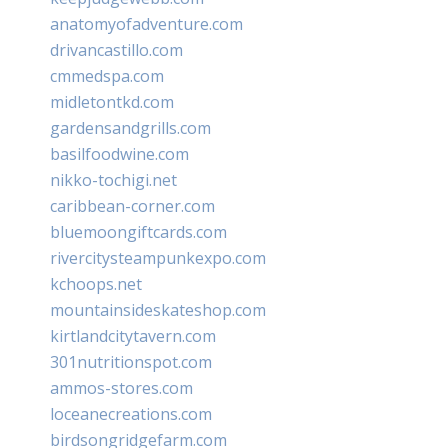
anatomyofadventure.com
drivancastillo.com
cmmedspa.com
midletontkd.com
gardensandgrills.com
basilfoodwine.com
nikko-tochigi.net
caribbean-corner.com
bluemoongiftcards.com
rivercitysteampunkexpo.com
kchoops.net
mountainsideskateshop.com
kirtlandcitytavern.com
301nutritionspot.com
ammos-stores.com
loceanecreations.com
birdsongridgefarm.com