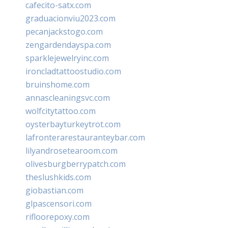
cafecito-satx.com
graduacionviu2023.com
pecanjackstogo.com
zengardendayspa.com
sparklejewelryinc.com
ironcladtattoostudio.com
bruinshome.com
annascleaningsvc.com
wolfcitytattoo.com
oysterbayturkeytrot.com
lafronterarestauranteybar.com
lilyandrosetearoom.com
olivesburgberrypatch.com
theslushkids.com
giobastian.com
glpascensori.com
rifloorepoxy.com