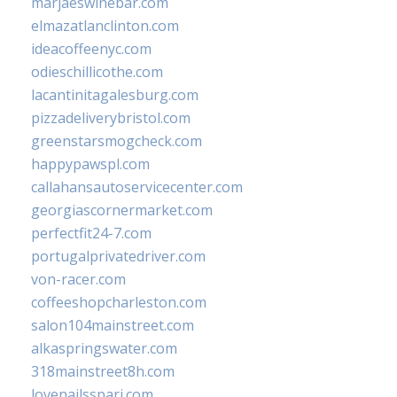
marjaeswinebar.com
elmazatlanclinton.com
ideacoffeenyc.com
odieschillicothe.com
lacantinitagalesburg.com
pizzadeliverybristol.com
greenstarsmogcheck.com
happypawspl.com
callahansautoservicecenter.com
georgiascornermarket.com
perfectfit24-7.com
portugalprivatedriver.com
von-racer.com
coffeeshopcharleston.com
salon104mainstreet.com
alkaspringswater.com
318mainstreet8h.com
lovenailsspari.com