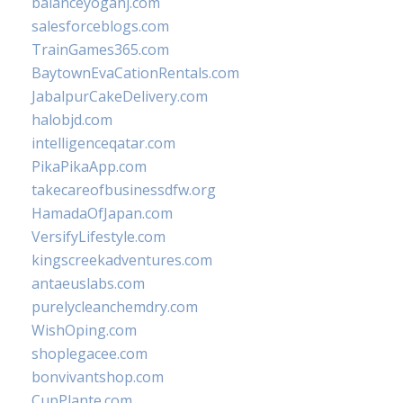
balanceyoganj.com
salesforceblogs.com
TrainGames365.com
BaytownEvaCationRentals.com
JabalpurCakeDelivery.com
halobjd.com
intelligenceqatar.com
PikaPikaApp.com
takecareofbusinessdfw.org
HamadaOfJapan.com
VersifyLifestyle.com
kingscreekadventures.com
antaeuslabs.com
purelycleanchemdry.com
WishOping.com
shoplegacee.com
bonvivantshop.com
CupPlante.com