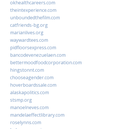
okhealthcareers.com
theintexperience.com
unboundedthefilm.com
catfriends-bg.org
marianlives.org
waywardtees.com
pidfloorsexpress.com
bancodevenezuelaen.com
bettermoodfoodcorporation.com
hingstonnt.com
chooseagender.com
hoverboardssale.com
alaskapolitics.com
stsmp.org
manoelneves.com
mandelaeffectlibrary.com
roselynns.com