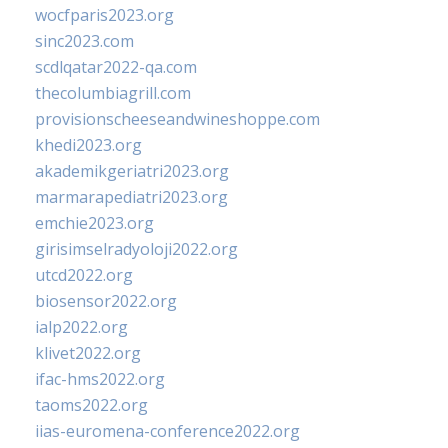
wocfparis2023.org
sinc2023.com
scdlqatar2022-qa.com
thecolumbiagrill.com
provisionscheeseandwineshoppe.com
khedi2023.org
akademikgeriatri2023.org
marmarapediatri2023.org
emchie2023.org
girisimselradyoloji2022.org
utcd2022.org
biosensor2022.org
ialp2022.org
klivet2022.org
ifac-hms2022.org
taoms2022.org
iias-euromena-conference2022.org