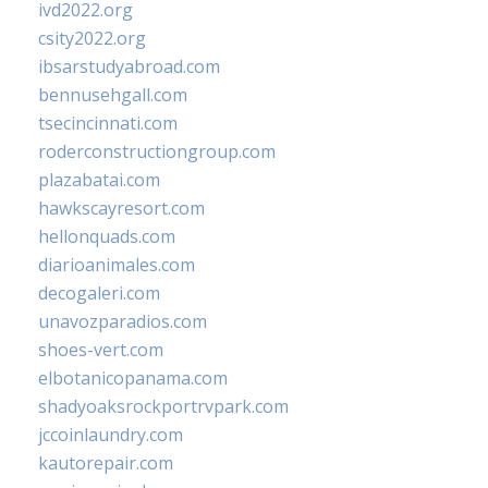
ivd2022.org
csity2022.org
ibsarstudyabroad.com
bennusehgall.com
tsecincinnati.com
roderconstructiongroup.com
plazabatai.com
hawkscayresort.com
hellonquads.com
diarioanimales.com
decogaleri.com
unavozparadios.com
shoes-vert.com
elbotanicopanama.com
shadyoaksrockportrvpark.com
jccoinlaundry.com
kautorepair.com