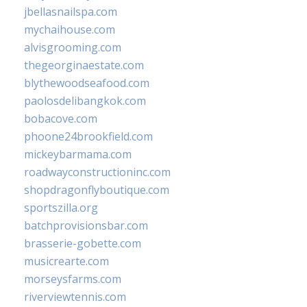
jbellasnailspa.com
mychaihouse.com
alvisgrooming.com
thegeorginaestate.com
blythewoodseafood.com
paolosdelibangkok.com
bobacove.com
phoone24brookfield.com
mickeybarmama.com
roadwayconstructioninc.com
shopdragonflyboutique.com
sportszilla.org
batchprovisionsbar.com
brasserie-gobette.com
musicrearte.com
morseysfarms.com
riverviewtennis.com