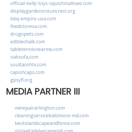
official-kelly-toys-squishmallows.com
displaygardenonsuncrest.org
bbq-empire-usa.com
feedstoreva.com
drogopets.com
ediblechalk.com
tabletennisnearme.com
oaksofa.com
soultacohtx.com
capishcaps.com
gpsyfl.org
MEDIA PARTNER III
vwrepairarlington.com
cleaningservicebaltimore-md.com
beckslandscapeandfence.com
vistaaltadelveramendi.com