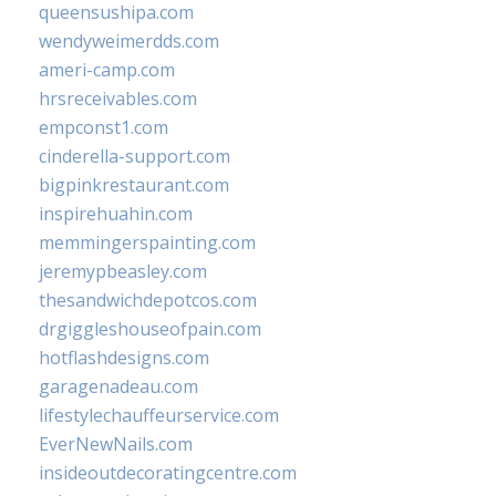
queensushipa.com
wendyweimerdds.com
ameri-camp.com
hrsreceivables.com
empconst1.com
cinderella-support.com
bigpinkrestaurant.com
inspirehuahin.com
memmingerspainting.com
jeremypbeasley.com
thesandwichdepotcos.com
drgiggleshouseofpain.com
hotflashdesigns.com
garagenadeau.com
lifestylechauffeurservice.com
EverNewNails.com
insideoutdecoratingcentre.com