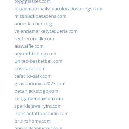
topgglasses.com
broadmoornailsspacoloradosprings.com
missblackpasadena.com
anneskitchen.org
valenciamarketytaqueria.com
reefrecordsllc.com
alawaffle.com
aryouthfishing.com
united-basketball.com
tios-tacos.com
cafecito-satx.com
graduacionviu2023.com
pecanjackstogo.com
zengardendayspa.com
sparklejewelryinc.com
ironcladtattoostudio.com
bruinshome.com
annascleaningsvc.com