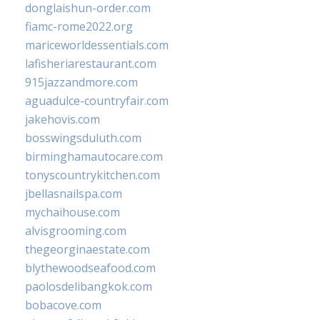
donglaishun-order.com
fiamc-rome2022.org
mariceworldessentials.com
lafisheriarestaurant.com
915jazzandmore.com
aguadulce-countryfair.com
jakehovis.com
bosswingsduluth.com
birminghamautocare.com
tonyscountrykitchen.com
jbellasnailspa.com
mychaihouse.com
alvisgrooming.com
thegeorginaestate.com
blythewoodseafood.com
paolosdelibangkok.com
bobacove.com