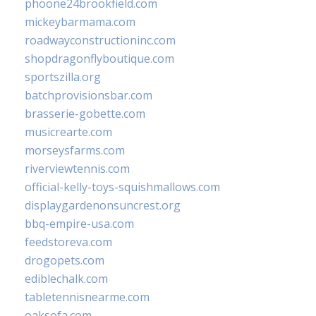
phoone24brookfield.com
mickeybarmama.com
roadwayconstructioninc.com
shopdragonflyboutique.com
sportszilla.org
batchprovisionsbar.com
brasserie-gobette.com
musicrearte.com
morseysfarms.com
riverviewtennis.com
official-kelly-toys-squishmallows.com
displaygardenonsuncrest.org
bbq-empire-usa.com
feedstoreva.com
drogopets.com
ediblechalk.com
tabletennisnearme.com
oaksofa.com