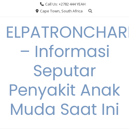
Skip
Call Us: +2782 444 YEAH
to
Cape Town, South Africa
content
ELPATRONCHA
– Informasi
Seputar
Penyakit Anak
Muda Saat Ini