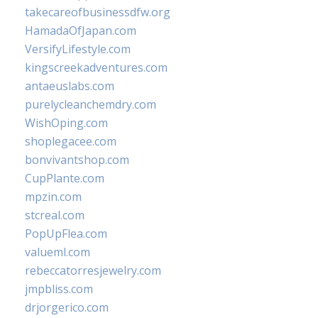
takecareofbusinessdfw.org
HamadaOfJapan.com
VersifyLifestyle.com
kingscreekadventures.com
antaeuslabs.com
purelycleanchemdry.com
WishOping.com
shoplegacee.com
bonvivantshop.com
CupPlante.com
mpzin.com
stcreal.com
PopUpFlea.com
valueml.com
rebeccatorresjewelry.com
jmpbliss.com
drjorgerico.com