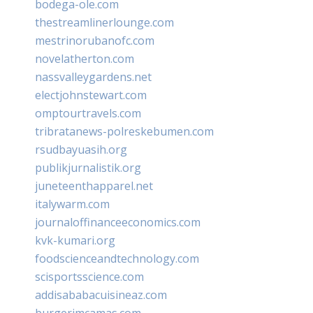
bodega-ole.com
thestreamlinerlounge.com
mestrinorubanofc.com
novelatherton.com
nassvalleygardens.net
electjohnstewart.com
omptourtravels.com
tribratanews-polreskebumen.com
rsudbayuasih.org
publikjurnalistik.org
juneteenthapparel.net
italywarm.com
journaloffinanceeconomics.com
kvk-kumari.org
foodscienceandtechnology.com
scisportsscience.com
addisababacuisineaz.com
burgerimcamas.com