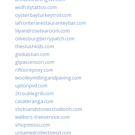
wolfcitytattoo.com
oysterbayturkeytrot.com
lafronterarestauranteybar.com
lilyandrosetearoom.com
olivesburgberrypatch.com
theslushkids.com
giobastian.com
glpascensori.com
rifloorepoxy.com
woolleymillingandpaving.com
uptonpvd.com
2troublegrill.com
casateranga.com
sticksandstonesstudiooh.com
walkers-treeservice.com
shopmossi.com
untamedcollectivesd.com