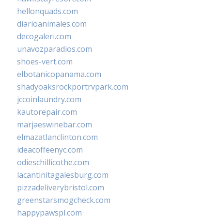
hellonquads.com
diarioanimales.com
decogaleri.com
unavozparadios.com
shoes-vert.com
elbotanicopanama.com
shadyoaksrockportrvpark.com
jccoinlaundry.com
kautorepair.com
marjaeswinebar.com
elmazatlanclinton.com
ideacoffeenyc.com
odieschillicothe.com
lacantinitagalesburg.com
pizzadeliverybristol.com
greenstarsmogcheck.com
happypawspl.com