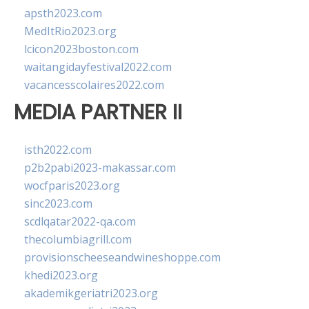
apsth2023.com
MedItRio2023.org
lcicon2023boston.com
waitangidayfestival2022.com
vacancesscolaires2022.com
MEDIA PARTNER II
isth2022.com
p2b2pabi2023-makassar.com
wocfparis2023.org
sinc2023.com
scdlqatar2022-qa.com
thecolumbiagrill.com
provisionscheeseandwineshoppe.com
khedi2023.org
akademikgeriatri2023.org