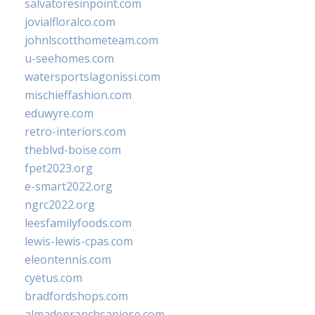
salvatoresinpoint.com
jovialfloralco.com
johnlscotthometeam.com
u-seehomes.com
watersportslagonissi.com
mischieffashion.com
eduwyre.com
retro-interiors.com
theblvd-boise.com
fpet2023.org
e-smart2022.org
ngrc2022.org
leesfamilyfoods.com
lewis-lewis-cpas.com
eleontennis.com
cyetus.com
bradfordshops.com
almadenranchsanjose.com