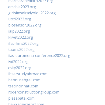
marmarapediatri2023.org
emchie2023.org
girisimselradyoloji2022.org
utcd2022.org
biosensor2022.org
ialp2022.org
klivet2022.org
ifac-hms2022.org
taoms2022.org
iias-euromena-conference2022.org
ivd2022.org
csity2022.org
ibsarstudyabroad.com
bennusehgall.com
tsecincinnati.com
roderconstructiongroup.com
plazabatai.com
hawkscayresort.com