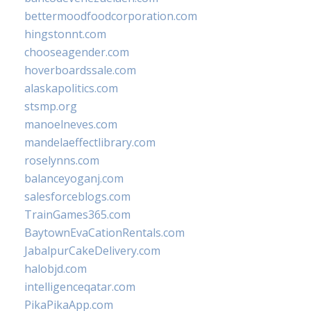
bettermoodfoodcorporation.com
hingstonnt.com
chooseagender.com
hoverboardssale.com
alaskapolitics.com
stsmp.org
manoelneves.com
mandelaeffectlibrary.com
roselynns.com
balanceyoganj.com
salesforceblogs.com
TrainGames365.com
BaytownEvaCationRentals.com
JabalpurCakeDelivery.com
halobjd.com
intelligenceqatar.com
PikaPikaApp.com