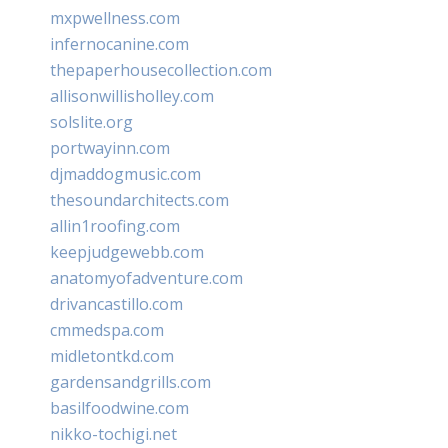
mxpwellness.com
infernocanine.com
thepaperhousecollection.com
allisonwillisholley.com
solslite.org
portwayinn.com
djmaddogmusic.com
thesoundarchitects.com
allin1roofing.com
keepjudgewebb.com
anatomyofadventure.com
drivancastillo.com
cmmedspa.com
midletontkd.com
gardensandgrills.com
basilfoodwine.com
nikko-tochigi.net