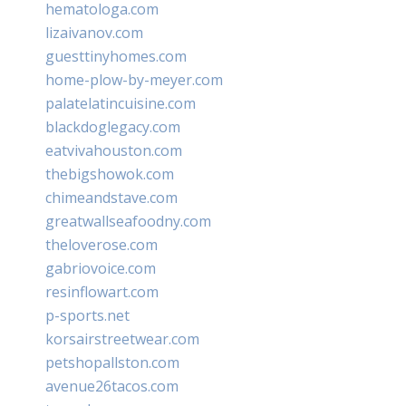
hematologa.com
lizaivanov.com
guesttinyhomes.com
home-plow-by-meyer.com
palatelatincuisine.com
blackdoglegacy.com
eatvivahouston.com
thebigshowok.com
chimeandstave.com
greatwallseafoodny.com
theloverose.com
gabriovoice.com
resinflowart.com
p-sports.net
korsairstreetwear.com
petshopallston.com
avenue26tacos.com