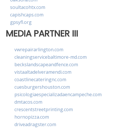
soultacohtx.com
capishcaps.com
gpsyfl.org
MEDIA PARTNER III
vwrepairarlington.com
cleaningservicebaltimore-md.com
beckslandscapeandfence.com
vistaaltadelveramendi.com
coastlinecateringnc.com
cuesburgershouston.com
psicologiaespecializadaencampeche.com
dmtacos.com
crescentstreetprinting.com
hornopizza.com
driveadragster.com