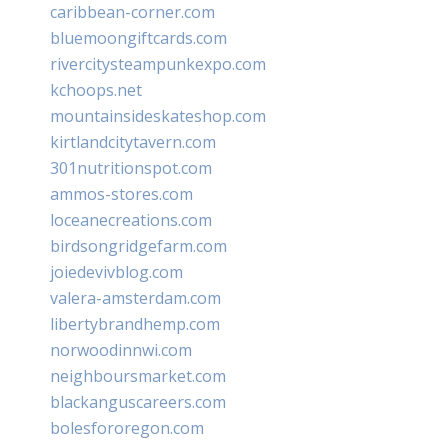
caribbean-corner.com
bluemoongiftcards.com
rivercitysteampunkexpo.com
kchoops.net
mountainsideskateshop.com
kirtlandcitytavern.com
301nutritionspot.com
ammos-stores.com
loceanecreations.com
birdsongridgefarm.com
joiedevivblog.com
valera-amsterdam.com
libertybrandhemp.com
norwoodinnwi.com
neighboursmarket.com
blackanguscareers.com
bolesfororegon.com