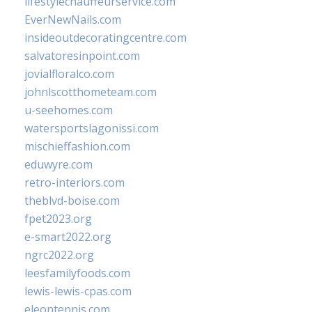
lifestylechauffeurservice.com
EverNewNails.com
insideoutdecoratingcentre.com
salvatoresinpoint.com
jovialfloralco.com
johnlscotthometeam.com
u-seehomes.com
watersportslagonissi.com
mischieffashion.com
eduwyre.com
retro-interiors.com
theblvd-boise.com
fpet2023.org
e-smart2022.org
ngrc2022.org
leesfamilyfoods.com
lewis-lewis-cpas.com
eleontennis.com