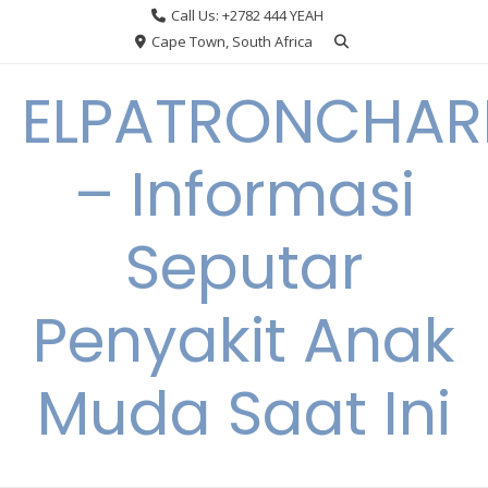
Skip
Call Us: +2782 444 YEAH
to
Cape Town, South Africa
content
ELPATRONCHA
– Informasi
Seputar
Penyakit Anak
Muda Saat Ini