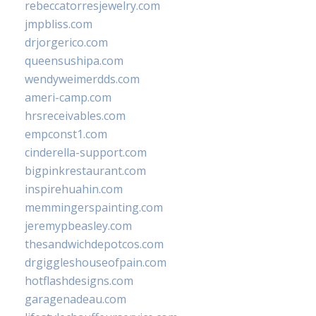
rebeccatorresjewelry.com
jmpbliss.com
drjorgerico.com
queensushipa.com
wendyweimerdds.com
ameri-camp.com
hrsreceivables.com
empconst1.com
cinderella-support.com
bigpinkrestaurant.com
inspirehuahin.com
memmingerspainting.com
jeremypbeasley.com
thesandwichdepotcos.com
drgiggleshouseofpain.com
hotflashdesigns.com
garagenadeau.com