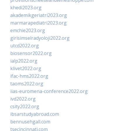
provisionscheeseandwineshoppe.com
khedi2023.org
akademikgeriatri2023.org
marmarapediatri2023.org
emchie2023.org
girisimselradyoloji2022.org
utcd2022.org
biosensor2022.org
ialp2022.org
klivet2022.org
ifac-hms2022.org
taoms2022.org
iias-euromena-conference2022.org
ivd2022.org
csity2022.org
ibsarstudyabroad.com
bennusehgall.com
tsecincinnati.com