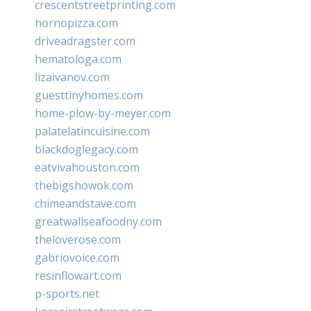
crescentstreetprinting.com
hornopizza.com
driveadragster.com
hematologa.com
lizaivanov.com
guesttinyhomes.com
home-plow-by-meyer.com
palatelatincuisine.com
blackdoglegacy.com
eatvivahouston.com
thebigshowok.com
chimeandstave.com
greatwallseafoodny.com
theloverose.com
gabriovoice.com
resinflowart.com
p-sports.net