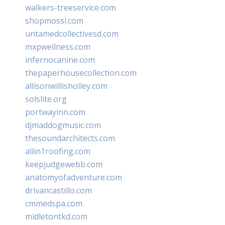
walkers-treeservice.com
shopmossi.com
untamedcollectivesd.com
mxpwellness.com
infernocanine.com
thepaperhousecollection.com
allisonwillisholley.com
solslite.org
portwayinn.com
djmaddogmusic.com
thesoundarchitects.com
allin1roofing.com
keepjudgewebb.com
anatomyofadventure.com
drivancastillo.com
cmmedspa.com
midletontkd.com