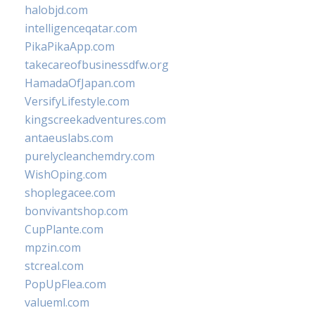
halobjd.com
intelligenceqatar.com
PikaPikaApp.com
takecareofbusinessdfw.org
HamadaOfJapan.com
VersifyLifestyle.com
kingscreekadventures.com
antaeuslabs.com
purelycleanchemdry.com
WishOping.com
shoplegacee.com
bonvivantshop.com
CupPlante.com
mpzin.com
stcreal.com
PopUpFlea.com
valueml.com