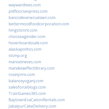
waywardtees.com
pidfloorsexpress.com
bancodevenezuelaen.com
bettermoodfoodcorporation.com
hingstonnt.com
chooseagender.com
hoverboardssale.com
alaskapolitics.com
stsmp.org
manoelneves.com
mandelaeffectlibrary.com
roselynns.com
balanceyoganj.com
salesforceblogs.com
TrainGames365.com
BaytownEvaCationRentals.com
JabalpurCakeDelivery.com