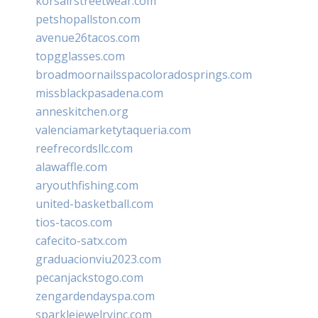
korsairstreetwear.com
petshopallston.com
avenue26tacos.com
topgglasses.com
broadmoornailsspacoloradosprings.com
missblackpasadena.com
anneskitchen.org
valenciamarketytaqueria.com
reefrecordsllc.com
alawaffle.com
aryouthfishing.com
united-basketball.com
tios-tacos.com
cafecito-satx.com
graduacionviu2023.com
pecanjackstogo.com
zengardendayspa.com
sparklejewelryinc.com