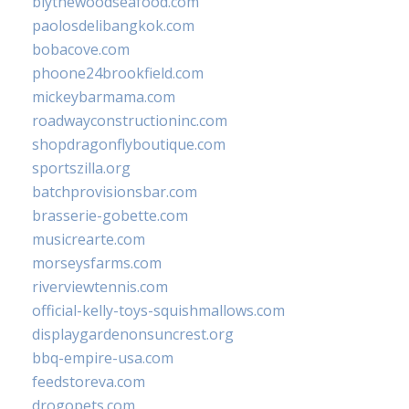
blythewoodseafood.com
paolosdelibangkok.com
bobacove.com
phoone24brookfield.com
mickeybarmama.com
roadwayconstructioninc.com
shopdragonflyboutique.com
sportszilla.org
batchprovisionsbar.com
brasserie-gobette.com
musicrearte.com
morseysfarms.com
riverviewtennis.com
official-kelly-toys-squishmallows.com
displaygardenonsuncrest.org
bbq-empire-usa.com
feedstoreva.com
drogopets.com