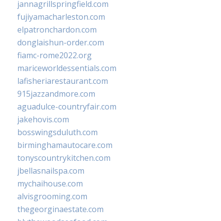
jannagrillspringfield.com
fujiyamacharleston.com
elpatronchardon.com
donglaishun-order.com
fiamc-rome2022.org
mariceworldessentials.com
lafisheriarestaurant.com
915jazzandmore.com
aguadulce-countryfair.com
jakehovis.com
bosswingsduluth.com
birminghamautocare.com
tonyscountrykitchen.com
jbellasnailspa.com
mychaihouse.com
alvisgrooming.com
thegeorginaestate.com