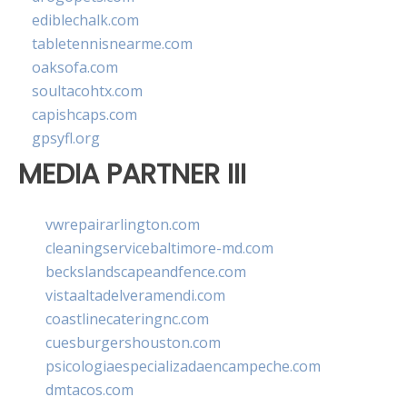
ediblechalk.com
tabletennisnearme.com
oaksofa.com
soultacohtx.com
capishcaps.com
gpsyfl.org
MEDIA PARTNER III
vwrepairarlington.com
cleaningservicebaltimore-md.com
beckslandscapeandfence.com
vistaaltadelveramendi.com
coastlinecateringnc.com
cuesburgershouston.com
psicologiaespecializadaencampeche.com
dmtacos.com