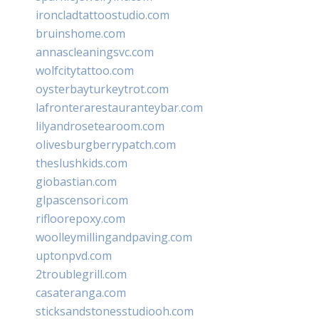
ironcladtattoostudio.com
bruinshome.com
annascleaningsvc.com
wolfcitytattoo.com
oysterbayturkeytrot.com
lafronterarestauranteybar.com
lilyandrosetearoom.com
olivesburgberrypatch.com
theslushkids.com
giobastian.com
glpascensori.com
rifloorepoxy.com
woolleymillingandpaving.com
uptonpvd.com
2troublegrill.com
casateranga.com
sticksandstonesstudiooh.com