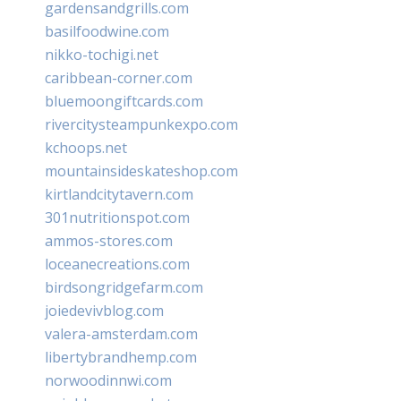
gardensandgrills.com
basilfoodwine.com
nikko-tochigi.net
caribbean-corner.com
bluemoongiftcards.com
rivercitysteampunkexpo.com
kchoops.net
mountainsideskateshop.com
kirtlandcitytavern.com
301nutritionspot.com
ammos-stores.com
loceanecreations.com
birdsongridgefarm.com
joiedevivblog.com
valera-amsterdam.com
libertybrandhemp.com
norwoodinnwi.com