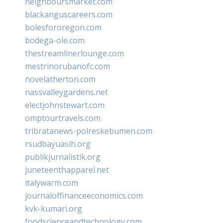
neighboursmarket.com
blackanguscareers.com
bolesfororegon.com
bodega-ole.com
thestreamlinerlounge.com
mestrinorubanofc.com
novelatherton.com
nassvalleygardens.net
electjohnstewart.com
omptourtravels.com
tribratanews-polreskebumen.com
rsudbayuasih.org
publikjurnalistik.org
juneteenthapparel.net
italywarm.com
journaloffinanceeconomics.com
kvk-kumari.org
foodscienceandtechnology.com