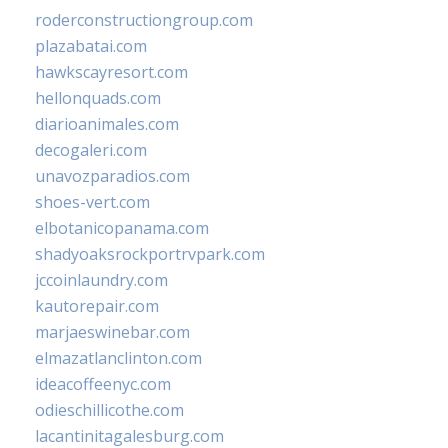
roderconstructiongroup.com
plazabatai.com
hawkscayresort.com
hellonquads.com
diarioanimales.com
decogaleri.com
unavozparadios.com
shoes-vert.com
elbotanicopanama.com
shadyoaksrockportrvpark.com
jccoinlaundry.com
kautorepair.com
marjaeswinebar.com
elmazatlanclinton.com
ideacoffeenyc.com
odieschillicothe.com
lacantinitagalesburg.com