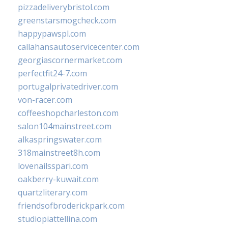
pizzadeliverybristol.com
greenstarsmogcheck.com
happypawspl.com
callahansautoservicecenter.com
georgiascornermarket.com
perfectfit24-7.com
portugalprivatedriver.com
von-racer.com
coffeeshopcharleston.com
salon104mainstreet.com
alkaspringswater.com
318mainstreet8h.com
lovenailsspari.com
oakberry-kuwait.com
quartzliterary.com
friendsofbroderickpark.com
studiopiattellina.com