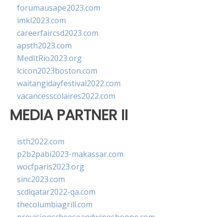
forumausape2023.com
imkl2023.com
careerfaircsd2023.com
apsth2023.com
MedItRio2023.org
lcicon2023boston.com
waitangidayfestival2022.com
vacancesscolaires2022.com
MEDIA PARTNER II
isth2022.com
p2b2pabi2023-makassar.com
wocfparis2023.org
sinc2023.com
scdlqatar2022-qa.com
thecolumbiagrill.com