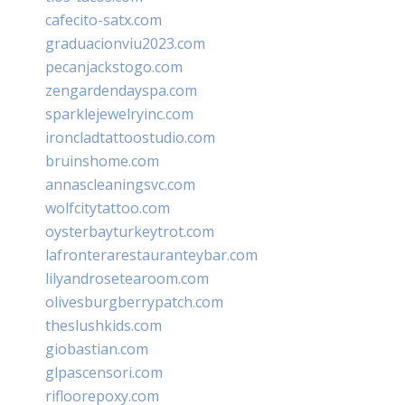
cafecito-satx.com
graduacionviu2023.com
pecanjackstogo.com
zengardendayspa.com
sparklejewelryinc.com
ironcladtattoostudio.com
bruinshome.com
annascleaningsvc.com
wolfcitytattoo.com
oysterbayturkeytrot.com
lafronterarestauranteybar.com
lilyandrosetearoom.com
olivesburgberrypatch.com
theslushkids.com
giobastian.com
glpascensori.com
rifloorepoxy.com