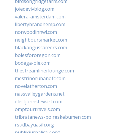
birdsongridgefarm.com
joiedevivblog.com
valera-amsterdam.com
libertybrandhemp.com
norwoodinnwi.com
neighboursmarket.com
blackanguscareers.com
bolesfororegon.com
bodega-ole.com
thestreamlinerlounge.com
mestrinorubanofc.com
novelatherton.com
nassvalleygardens.net
electjohnstewart.com
omptourtravels.com
tribratanews-polreskebumen.com
rsudbayuasih.org
publikjurnalistik.org