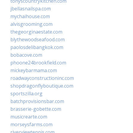
tonyscountrykitchen.com
jbellasnailspa.com
mychaihouse.com
alvisgrooming.com
thegeorginaestate.com
blythewoodseafood.com
paolosdelibangkok.com
bobacove.com
phoone24brookfield.com
mickeybarmama.com
roadwayconstructioninc.com
shopdragonflyboutique.com
sportszilla.org
batchprovisionsbar.com
brasserie-gobette.com
musicrearte.com
morseysfarms.com
riverviewtennis.com