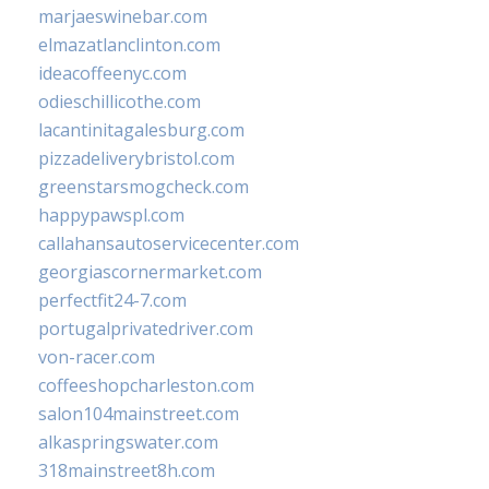
marjaeswinebar.com
elmazatlanclinton.com
ideacoffeenyc.com
odieschillicothe.com
lacantinitagalesburg.com
pizzadeliverybristol.com
greenstarsmogcheck.com
happypawspl.com
callahansautoservicecenter.com
georgiascornermarket.com
perfectfit24-7.com
portugalprivatedriver.com
von-racer.com
coffeeshopcharleston.com
salon104mainstreet.com
alkaspringswater.com
318mainstreet8h.com