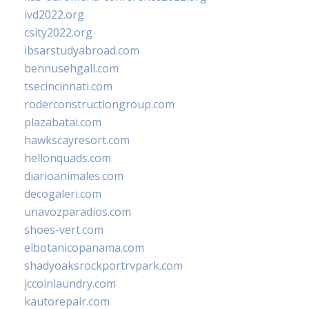
ivd2022.org
csity2022.org
ibsarstudyabroad.com
bennusehgall.com
tsecincinnati.com
roderconstructiongroup.com
plazabatai.com
hawkscayresort.com
hellonquads.com
diarioanimales.com
decogaleri.com
unavozparadios.com
shoes-vert.com
elbotanicopanama.com
shadyoaksrockportrvpark.com
jccoinlaundry.com
kautorepair.com