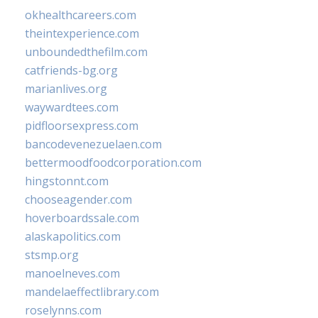
okhealthcareers.com
theintexperience.com
unboundedthefilm.com
catfriends-bg.org
marianlives.org
waywardtees.com
pidfloorsexpress.com
bancodevenezuelaen.com
bettermoodfoodcorporation.com
hingstonnt.com
chooseagender.com
hoverboardssale.com
alaskapolitics.com
stsmp.org
manoelneves.com
mandelaeffectlibrary.com
roselynns.com