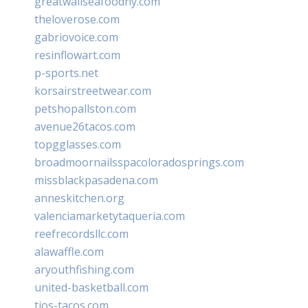
greatwallseafoodny.com
theloverose.com
gabriovoice.com
resinflowart.com
p-sports.net
korsairstreetwear.com
petshopallston.com
avenue26tacos.com
topgglasses.com
broadmoornailsspacoloradosprings.com
missblackpasadena.com
anneskitchen.org
valenciamarketytaqueria.com
reefrecordsllc.com
alawaffle.com
aryouthfishing.com
united-basketball.com
tios-tacos.com