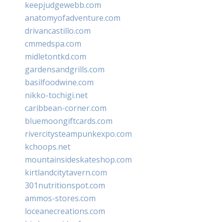
keepjudgewebb.com
anatomyofadventure.com
drivancastillo.com
cmmedspa.com
midletontkd.com
gardensandgrills.com
basilfoodwine.com
nikko-tochigi.net
caribbean-corner.com
bluemoongiftcards.com
rivercitysteampunkexpo.com
kchoops.net
mountainsideskateshop.com
kirtlandcitytavern.com
301nutritionspot.com
ammos-stores.com
loceanecreations.com