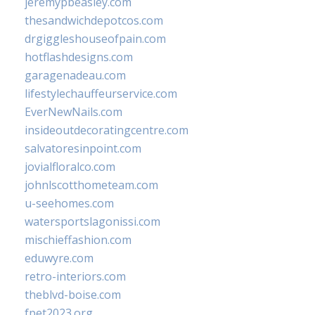
jeremypbeasley.com
thesandwichdepotcos.com
drgiggleshouseofpain.com
hotflashdesigns.com
garagenadeau.com
lifestylechauffeurservice.com
EverNewNails.com
insideoutdecoratingcentre.com
salvatoresinpoint.com
jovialfloralco.com
johnlscotthometeam.com
u-seehomes.com
watersportslagonissi.com
mischieffashion.com
eduwyre.com
retro-interiors.com
theblvd-boise.com
fpet2023.org