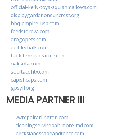
official-kelly-toys-squishmallows.com
displaygardenonsuncrest.org
bbq-empire-usa.com
feedstoreva.com
drogopets.com
ediblechalk.com
tabletennisnearme.com
oaksofa.com
soultacohtx.com
capishcaps.com
gpsyfl.org
MEDIA PARTNER III
vwrepairarlington.com
cleaningservicebaltimore-md.com
beckslandscapeandfence.com