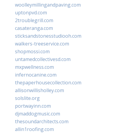
woolleymillingandpaving.com
uptonpvd.com
2troublegrill.com
casateranga.com
sticksandstonesstudiooh.com
walkers-treeservice.com
shopmossi.com
untamedcollectivesd.com
mxpwellness.com
infernocanine.com
thepaperhousecollection.com
allisonwillisholley.com
solslite.org
portwayinn.com
djmaddogmusic.com
thesoundarchitects.com
allin1roofing.com