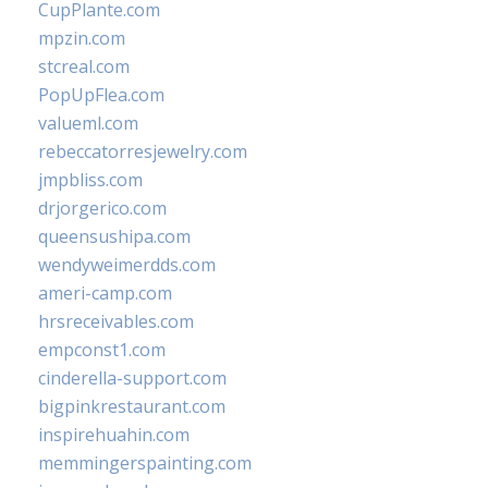
CupPlante.com
mpzin.com
stcreal.com
PopUpFlea.com
valueml.com
rebeccatorresjewelry.com
jmpbliss.com
drjorgerico.com
queensushipa.com
wendyweimerdds.com
ameri-camp.com
hrsreceivables.com
empconst1.com
cinderella-support.com
bigpinkrestaurant.com
inspirehuahin.com
memmingerspainting.com