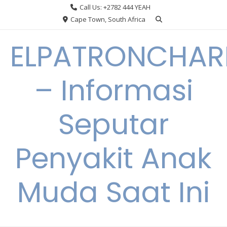
Skip
Call Us: +2782 444 YEAH
to
Cape Town, South Africa
content
ELPATRONCHA
– Informasi
Seputar
Penyakit Anak
Muda Saat Ini