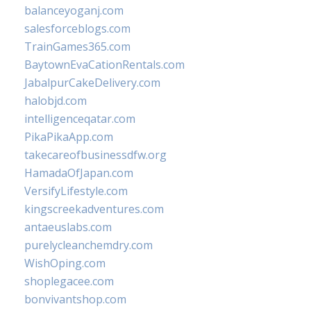
balanceyoganj.com
salesforceblogs.com
TrainGames365.com
BaytownEvaCationRentals.com
JabalpurCakeDelivery.com
halobjd.com
intelligenceqatar.com
PikaPikaApp.com
takecareofbusinessdfw.org
HamadaOfJapan.com
VersifyLifestyle.com
kingscreekadventures.com
antaeuslabs.com
purelycleanchemdry.com
WishOping.com
shoplegacee.com
bonvivantshop.com