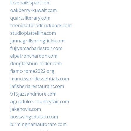
lovenailsspari.com
oakberry-kuwait.com
quartzliterary.com
friendsofbroderickpark.com
studiopiattellina.com
jannagrillspringfield.com
fujiyamacharleston.com
elpatronchardon.com
donglaishun-order.com
fiamc-rome2022.org
mariceworldessentials.com
lafisheriarestaurant.com
915jazzandmore.com
aguadulce-countryfair.com
jakehovis.com
bosswingsduluth.com
birminghamautocare.com