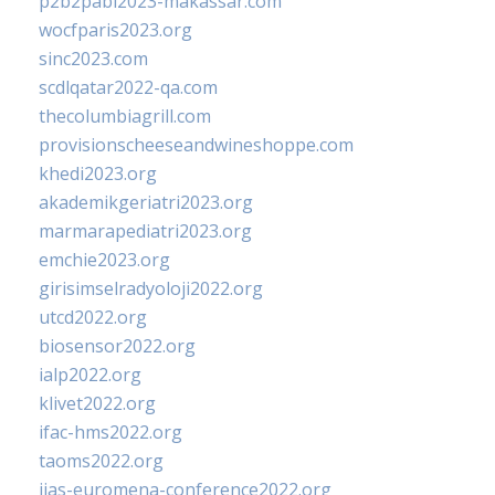
p2b2pabi2023-makassar.com
wocfparis2023.org
sinc2023.com
scdlqatar2022-qa.com
thecolumbiagrill.com
provisionscheeseandwineshoppe.com
khedi2023.org
akademikgeriatri2023.org
marmarapediatri2023.org
emchie2023.org
girisimselradyoloji2022.org
utcd2022.org
biosensor2022.org
ialp2022.org
klivet2022.org
ifac-hms2022.org
taoms2022.org
iias-euromena-conference2022.org