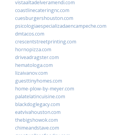
vistaaltadelveramendi.com
coastlinecateringnc.com
cuesburgershouston.com
psicologiaespecializadaencampeche.com
dmtacos.com
crescentstreetprinting.com
hornopizza.com
driveadragster.com
hematologa.com
lizaivanov.com
guesttinyhomes.com
home-plow-by-meyer.com
palatelatincuisine.com
blackdoglegacy.com
eatvivahouston.com
thebigshowok.com
chimeandstave.com