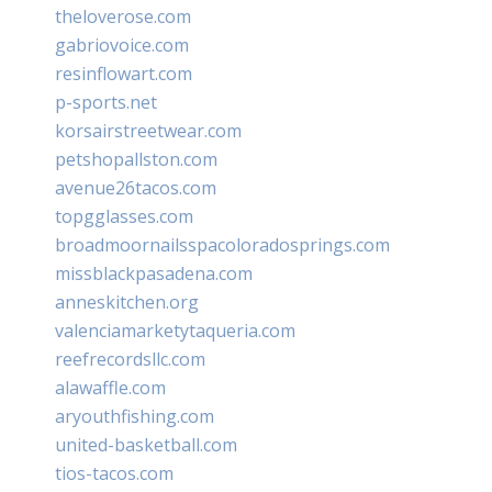
theloverose.com
gabriovoice.com
resinflowart.com
p-sports.net
korsairstreetwear.com
petshopallston.com
avenue26tacos.com
topgglasses.com
broadmoornailsspacoloradosprings.com
missblackpasadena.com
anneskitchen.org
valenciamarketytaqueria.com
reefrecordsllc.com
alawaffle.com
aryouthfishing.com
united-basketball.com
tios-tacos.com