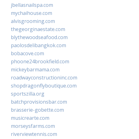
jbellasnailspa.com
mychaihouse.com
alvisgrooming.com
thegeorginaestate.com
blythewoodseafood.com
paolosdelibangkok.com
bobacove.com
phoone24brookfield.com
mickeybarmama.com
roadwayconstructioninc.com
shopdragonflyboutique.com
sportszilla.org
batchprovisionsbar.com
brasserie-gobette.com
musicrearte.com
morseysfarms.com
riverviewtennis.com