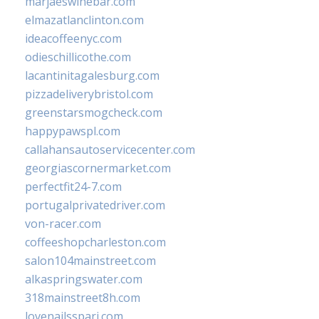
marjaeswinebar.com
elmazatlanclinton.com
ideacoffeenyc.com
odieschillicothe.com
lacantinitagalesburg.com
pizzadeliverybristol.com
greenstarsmogcheck.com
happypawspl.com
callahansautoservicecenter.com
georgiascornermarket.com
perfectfit24-7.com
portugalprivatedriver.com
von-racer.com
coffeeshopcharleston.com
salon104mainstreet.com
alkaspringswater.com
318mainstreet8h.com
lovenailsspari.com