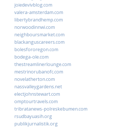
joiedevivblog.com
valera-amsterdam.com
libertybrandhemp.com
norwoodinnwi.com
neighboursmarket.com
blackanguscareers.com
bolesfororegon.com
bodega-ole.com
thestreamlinerlounge.com
mestrinorubanofc.com
novelatherton.com
nassvalleygardens.net
electjohnstewart.com
omptourtravels.com
tribratanews-polreskebumen.com
rsudbayuasih.org
publikjurnalistik.org