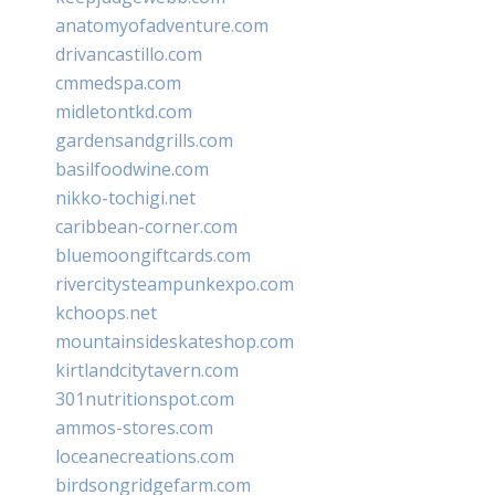
anatomyofadventure.com
drivancastillo.com
cmmedspa.com
midletontkd.com
gardensandgrills.com
basilfoodwine.com
nikko-tochigi.net
caribbean-corner.com
bluemoongiftcards.com
rivercitysteampunkexpo.com
kchoops.net
mountainsideskateshop.com
kirtlandcitytavern.com
301nutritionspot.com
ammos-stores.com
loceanecreations.com
birdsongridgefarm.com