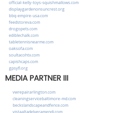
official-kelly-toys-squishmallows.com
displaygardenonsuncrest.org
bbq-empire-usa.com
feedstoreva.com
drogopets.com
ediblechalk.com
tabletennisnearme.com
oaksofa.com
soultacohtx.com
capishcaps.com
gpsyfl.org
MEDIA PARTNER III
vwrepairarlington.com
cleaningservicebaltimore-md.com
beckslandscapeandfence.com
vistaaltadelveramendi.com