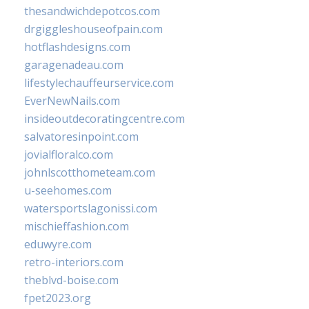
thesandwichdepotcos.com
drgiggleshouseofpain.com
hotflashdesigns.com
garagenadeau.com
lifestylechauffeurservice.com
EverNewNails.com
insideoutdecoratingcentre.com
salvatoresinpoint.com
jovialfloralco.com
johnlscotthometeam.com
u-seehomes.com
watersportslagonissi.com
mischieffashion.com
eduwyre.com
retro-interiors.com
theblvd-boise.com
fpet2023.org