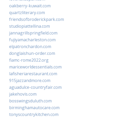
oakberry-kuwait.com
quartzliterary.com
friendsofbroderickpark.com
studiopiattellina.com
jannagrillspringfield.com
fujiyamacharleston.com
elpatronchardon.com
donglaishun-order.com
fiamc-rome2022.org
mariceworldessentials.com
lafisheriarestaurant.com
915jazzandmore.com
aguadulce-countryfair.com
jakehovis.com
bosswingsduluth.com
birminghamautocare.com
tonyscountrykitchen.com