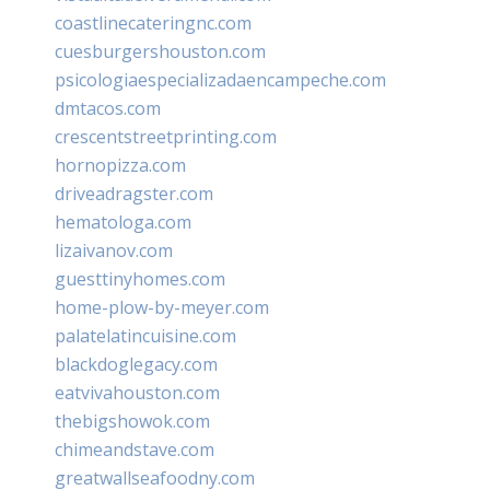
coastlinecateringnc.com
cuesburgershouston.com
psicologiaespecializadaencampeche.com
dmtacos.com
crescentstreetprinting.com
hornopizza.com
driveadragster.com
hematologa.com
lizaivanov.com
guesttinyhomes.com
home-plow-by-meyer.com
palatelatincuisine.com
blackdoglegacy.com
eatvivahouston.com
thebigshowok.com
chimeandstave.com
greatwallseafoodny.com