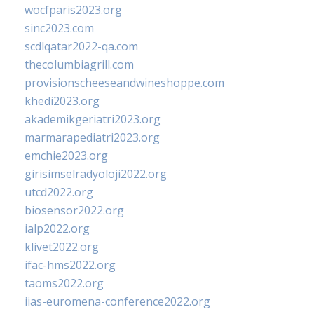
wocfparis2023.org
sinc2023.com
scdlqatar2022-qa.com
thecolumbiagrill.com
provisionscheeseandwineshoppe.com
khedi2023.org
akademikgeriatri2023.org
marmarapediatri2023.org
emchie2023.org
girisimselradyoloji2022.org
utcd2022.org
biosensor2022.org
ialp2022.org
klivet2022.org
ifac-hms2022.org
taoms2022.org
iias-euromena-conference2022.org