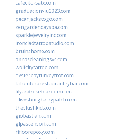
cafecito-satx.com
graduacionviu2023.com
pecanjackstogo.com
zengardendayspa.com
sparklejewelryinc.com
ironcladtattoostudio.com
bruinshome.com
annascleaningsvc.com
wolfcitytattoo.com
oysterbayturkeytrot.com
lafronterarestauranteybar.com
lilyandrosetearoom.com
olivesburgberrypatch.com
theslushkids.com
giobastian.com
glpascensori.com
rifloorepoxy.com