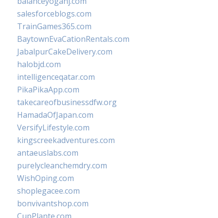
balanceyoganj.com
salesforceblogs.com
TrainGames365.com
BaytownEvaCationRentals.com
JabalpurCakeDelivery.com
halobjd.com
intelligenceqatar.com
PikaPikaApp.com
takecareofbusinessdfw.org
HamadaOfJapan.com
VersifyLifestyle.com
kingscreekadventures.com
antaeuslabs.com
purelycleanchemdry.com
WishOping.com
shoplegacee.com
bonvivantshop.com
CupPlante.com