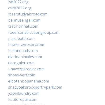
ivd2022.org
csity2022.org
ibsarstudyabroad.com
bennusehgall.com
tsecincinnati.com
roderconstructiongroup.com
plazabatai.com
hawkscayresort.com
hellonquads.com
diarioanimales.com
decogaleri.com
unavozparadios.com
shoes-vert.com
elbotanicopanama.com
shadyoaksrockportrvpark.com
jccoinlaundry.com
kautorepair.com