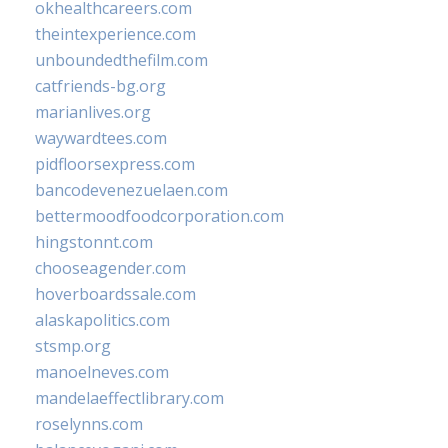
okhealthcareers.com
theintexperience.com
unboundedthefilm.com
catfriends-bg.org
marianlives.org
waywardtees.com
pidfloorsexpress.com
bancodevenezuelaen.com
bettermoodfoodcorporation.com
hingstonnt.com
chooseagender.com
hoverboardssale.com
alaskapolitics.com
stsmp.org
manoelneves.com
mandelaeffectlibrary.com
roselynns.com