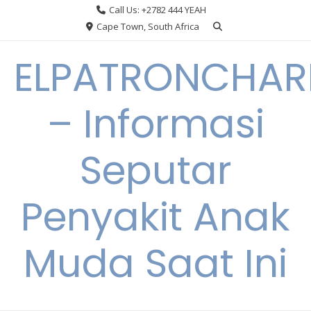
Skip
Call Us: +2782 444 YEAH
to
Cape Town, South Africa
content
ELPATRONCHA
– Informasi
Seputar
Penyakit Anak
Muda Saat Ini