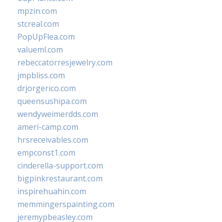
mpzin.com
stcreal.com
PopUpFlea.com
valueml.com
rebeccatorresjewelry.com
jmpbliss.com
drjorgerico.com
queensushipa.com
wendyweimerdds.com
ameri-camp.com
hrsreceivables.com
empconst1.com
cinderella-support.com
bigpinkrestaurant.com
inspirehuahin.com
memmingerspainting.com
jeremypbeasley.com