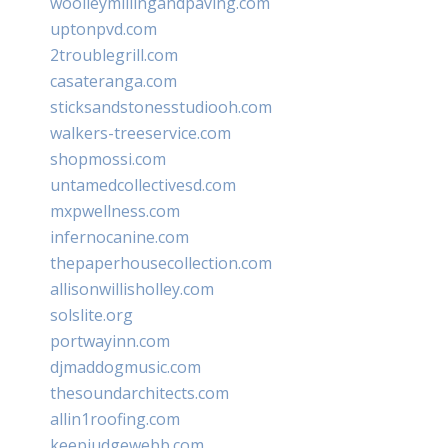
woolleymillingandpaving.com
uptonpvd.com
2troublegrill.com
casateranga.com
sticksandstonesstudiooh.com
walkers-treeservice.com
shopmossi.com
untamedcollectivesd.com
mxpwellness.com
infernocanine.com
thepaperhousecollection.com
allisonwillisholley.com
solslite.org
portwayinn.com
djmaddogmusic.com
thesoundarchitects.com
allin1roofing.com
keepjudgewebb.com