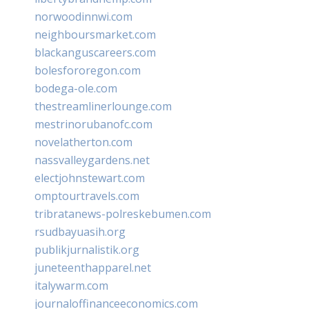
norwoodinnwi.com
neighboursmarket.com
blackanguscareers.com
bolesfororegon.com
bodega-ole.com
thestreamlinerlounge.com
mestrinorubanofc.com
novelatherton.com
nassvalleygardens.net
electjohnstewart.com
omptourtravels.com
tribratanews-polreskebumen.com
rsudbayuasih.org
publikjurnalistik.org
juneteenthapparel.net
italywarm.com
journaloffinanceeconomics.com