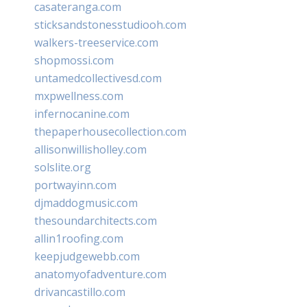
casateranga.com
sticksandstonesstudiooh.com
walkers-treeservice.com
shopmossi.com
untamedcollectivesd.com
mxpwellness.com
infernocanine.com
thepaperhousecollection.com
allisonwillisholley.com
solslite.org
portwayinn.com
djmaddogmusic.com
thesoundarchitects.com
allin1roofing.com
keepjudgewebb.com
anatomyofadventure.com
drivancastillo.com