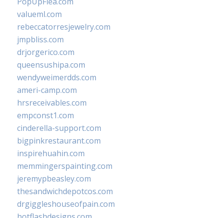
PopUpFlea.com
valueml.com
rebeccatorresjewelry.com
jmpbliss.com
drjorgerico.com
queensushipa.com
wendyweimerdds.com
ameri-camp.com
hrsreceivables.com
empconst1.com
cinderella-support.com
bigpinkrestaurant.com
inspirehuahin.com
memmingerspainting.com
jeremypbeasley.com
thesandwichdepotcos.com
drgiggleshouseofpain.com
hotflashdesigns.com