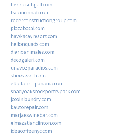
bennusehgall.com
tsecincinnati.com
roderconstructiongroup.com
plazabatai.com
hawkscayresort.com
hellonquads.com
diarioanimales.com
decogaleri.com
unavozparadios.com
shoes-vert.com
elbotanicopanama.com
shadyoaksrockportrvpark.com
jccoinlaundry.com
kautorepair.com
marjaeswinebar.com
elmazatlanclinton.com
ideacoffeenyc.com