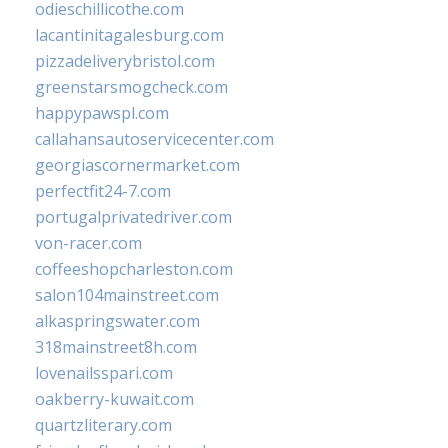
odieschillicothe.com
lacantinitagalesburg.com
pizzadeliverybristol.com
greenstarsmogcheck.com
happypawspl.com
callahansautoservicecenter.com
georgiascornermarket.com
perfectfit24-7.com
portugalprivatedriver.com
von-racer.com
coffeeshopcharleston.com
salon104mainstreet.com
alkaspringswater.com
318mainstreet8h.com
lovenailsspari.com
oakberry-kuwait.com
quartzliterary.com