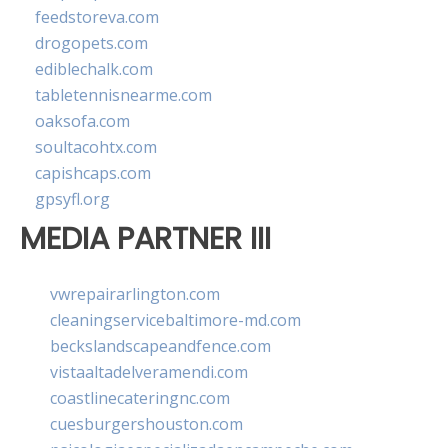
feedstoreva.com
drogopets.com
ediblechalk.com
tabletennisnearme.com
oaksofa.com
soultacohtx.com
capishcaps.com
gpsyfl.org
MEDIA PARTNER III
vwrepairarlington.com
cleaningservicebaltimore-md.com
beckslandscapeandfence.com
vistaaltadelveramendi.com
coastlinecateringnc.com
cuesburgershouston.com