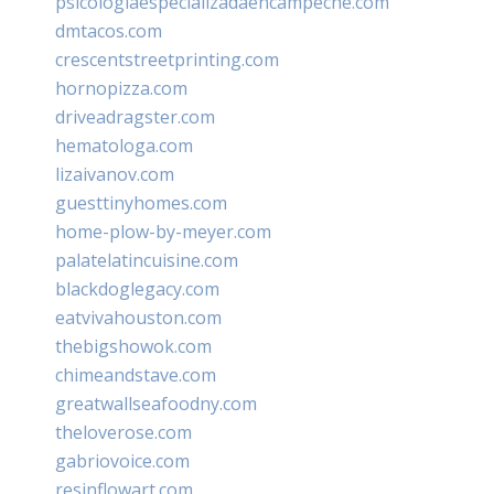
psicologiaespecializadaencampeche.com
dmtacos.com
crescentstreetprinting.com
hornopizza.com
driveadragster.com
hematologa.com
lizaivanov.com
guesttinyhomes.com
home-plow-by-meyer.com
palatelatincuisine.com
blackdoglegacy.com
eatvivahouston.com
thebigshowok.com
chimeandstave.com
greatwallseafoodny.com
theloverose.com
gabriovoice.com
resinflowart.com