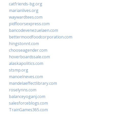
catfriends-bg.org
marianlives.org
waywardtees.com
pidfloorsexpress.com
bancodevenezuelaen.com
bettermoodfoodcorporation.com
hingstonnt.com
chooseagender.com
hoverboardssale.com
alaskapolitics.com
stsmp.org
manoelneves.com
mandelaeffectlibrary.com
roselynns.com
balanceyoganj.com
salesforceblogs.com
TrainGames365.com