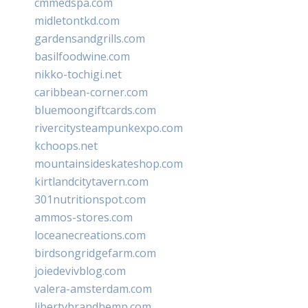
cmmedspa.com
midletontkd.com
gardensandgrills.com
basilfoodwine.com
nikko-tochigi.net
caribbean-corner.com
bluemoongiftcards.com
rivercitysteampunkexpo.com
kchoops.net
mountainsideskateshop.com
kirtlandcitytavern.com
301nutritionspot.com
ammos-stores.com
loceanecreations.com
birdsongridgefarm.com
joiedevivblog.com
valera-amsterdam.com
libertybrandhemp.com