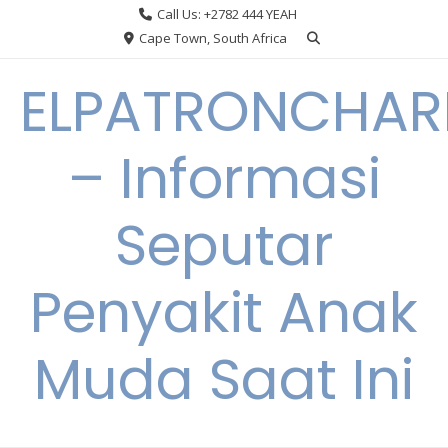
Skip
Call Us: +2782 444 YEAH
to
Cape Town, South Africa
content
ELPATRONCHA
– Informasi
Seputar
Penyakit Anak
Muda Saat Ini