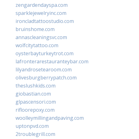
zengardendayspa.com
sparklejewelryinc.com
ironcladtattoostudio.com
bruinshome.com
annascleaningsvc.com
wolfcitytattoo.com
oysterbayturkeytrot.com
lafronterarestauranteybar.com
lilyandrosetearoom.com
olivesburgberrypatch.com
theslushkids.com
giobastian.com
glpascensori.com
rifloorepoxy.com
woolleymillingandpaving.com
uptonpvd.com
2troublegrill.com