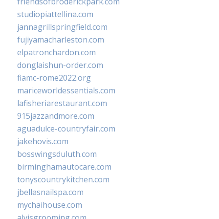
friendsofbroderickpark.com
studiopiattellina.com
jannagrillspringfield.com
fujiyamacharleston.com
elpatronchardon.com
donglaishun-order.com
fiamc-rome2022.org
mariceworldessentials.com
lafisheriarestaurant.com
915jazzandmore.com
aguadulce-countryfair.com
jakehovis.com
bosswingsduluth.com
birminghamautocare.com
tonyscountrykitchen.com
jbellasnailspa.com
mychaihouse.com
alvisgrooming.com