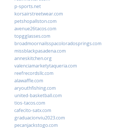
p-sports.net
korsairstreetwear.com
petshopallston.com
avenue26tacos.com
topgglasses.com
broadmoornailsspacoloradosprings.com
missblackpasadena.com
anneskitchen.org
valenciamarketytaqueria.com
reefrecordsllc.com
alawaffle.com
aryouthfishing.com
united-basketball.com
tios-tacos.com
cafecito-satx.com
graduacionviu2023.com
pecanjackstogo.com