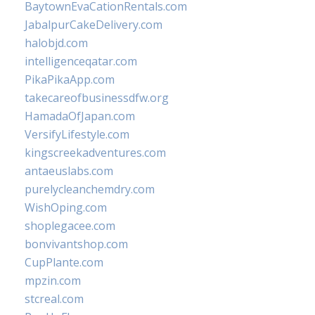
BaytownEvaCationRentals.com
JabalpurCakeDelivery.com
halobjd.com
intelligenceqatar.com
PikaPikaApp.com
takecareofbusinessdfw.org
HamadaOfJapan.com
VersifyLifestyle.com
kingscreekadventures.com
antaeuslabs.com
purelycleanchemdry.com
WishOping.com
shoplegacee.com
bonvivantshop.com
CupPlante.com
mpzin.com
stcreal.com