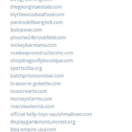
thegeorginaestate.com
blythewoodseafood.com
paolosdelibangkok.com
bobacove.com
phoone24brookfield.com
mickeybarmama.com
roadwayconstructioninc.com
shopdragonflyboutique.com
sportszilla.org
batchprovisionsbar.com
brasserie-gobette.com
musicrearte.com
morseysfarms.com
riverviewtennis.com
official-kelly-toys-squishmallows.com
displaygardenonsuncrest.org
bbq-empire-usa.com