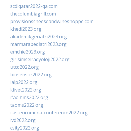
scdlqatar2022-qa.com
thecolumbiagrill.com
provisionscheeseandwineshoppe.com
khedi2023.org
akademikgeriatri2023.org
marmarapediatri2023.org
emchie2023.org
girisimselradyoloji2022.org
utcd2022.org
biosensor2022.org
ialp2022.org
klivet2022.org
ifac-hms2022.org
taoms2022.org
iias-euromena-conference2022.org
ivd2022.org
csity2022.org