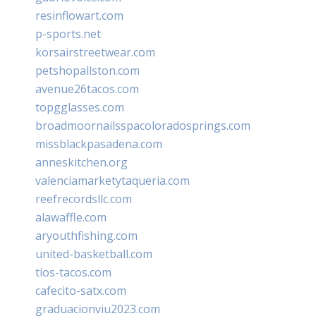
resinflowart.com
p-sports.net
korsairstreetwear.com
petshopallston.com
avenue26tacos.com
topgglasses.com
broadmoornailsspacoloradosprings.com
missblackpasadena.com
anneskitchen.org
valenciamarketytaqueria.com
reefrecordsllc.com
alawaffle.com
aryouthfishing.com
united-basketball.com
tios-tacos.com
cafecito-satx.com
graduacionviu2023.com