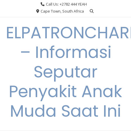
Skip
Call Us: +2782 444 YEAH
to
Cape Town, South Africa
content
ELPATRONCHA
– Informasi
Seputar
Penyakit Anak
Muda Saat Ini