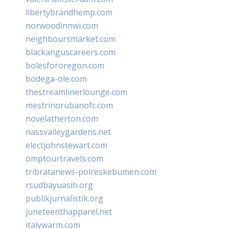
libertybrandhemp.com
norwoodinnwi.com
neighboursmarket.com
blackanguscareers.com
bolesfororegon.com
bodega-ole.com
thestreamlinerlounge.com
mestrinorubanofc.com
novelatherton.com
nassvalleygardens.net
electjohnstewart.com
omptourtravels.com
tribratanews-polreskebumen.com
rsudbayuasih.org
publikjurnalistik.org
juneteenthapparel.net
italywarm.com