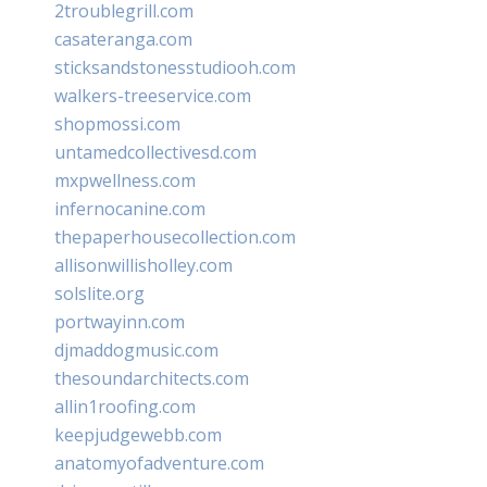
2troublegrill.com
casateranga.com
sticksandstonesstudiooh.com
walkers-treeservice.com
shopmossi.com
untamedcollectivesd.com
mxpwellness.com
infernocanine.com
thepaperhousecollection.com
allisonwillisholley.com
solslite.org
portwayinn.com
djmaddogmusic.com
thesoundarchitects.com
allin1roofing.com
keepjudgewebb.com
anatomyofadventure.com