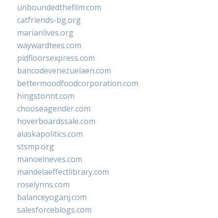
unboundedthefilm.com
catfriends-bg.org
marianlives.org
waywardtees.com
pidfloorsexpress.com
bancodevenezuelaen.com
bettermoodfoodcorporation.com
hingstonnt.com
chooseagender.com
hoverboardssale.com
alaskapolitics.com
stsmp.org
manoelneves.com
mandelaeffectlibrary.com
roselynns.com
balanceyoganj.com
salesforceblogs.com