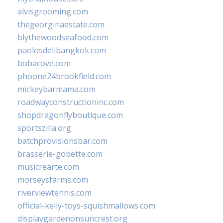
alvisgrooming.com
thegeorginaestate.com
blythewoodseafood.com
paolosdelibangkok.com
bobacove.com
phoone24brookfield.com
mickeybarmama.com
roadwayconstructioninc.com
shopdragonflyboutique.com
sportszilla.org
batchprovisionsbar.com
brasserie-gobette.com
musicrearte.com
morseysfarms.com
riverviewtennis.com
official-kelly-toys-squishmallows.com
displaygardenonsuncrest.org