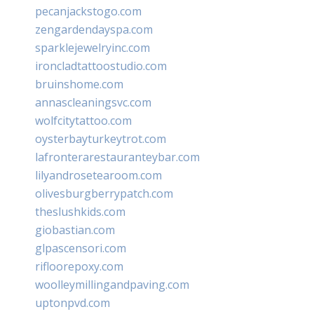
pecanjackstogo.com
zengardendayspa.com
sparklejewelryinc.com
ironcladtattoostudio.com
bruinshome.com
annascleaningsvc.com
wolfcitytattoo.com
oysterbayturkeytrot.com
lafronterarestauranteybar.com
lilyandrosetearoom.com
olivesburgberrypatch.com
theslushkids.com
giobastian.com
glpascensori.com
rifloorepoxy.com
woolleymillingandpaving.com
uptonpvd.com