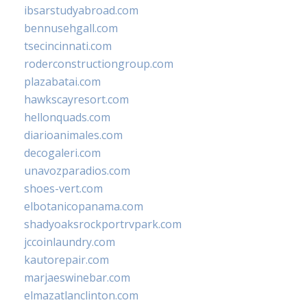
ibsarstudyabroad.com
bennusehgall.com
tsecincinnati.com
roderconstructiongroup.com
plazabatai.com
hawkscayresort.com
hellonquads.com
diarioanimales.com
decogaleri.com
unavozparadios.com
shoes-vert.com
elbotanicopanama.com
shadyoaksrockportrvpark.com
jccoinlaundry.com
kautorepair.com
marjaeswinebar.com
elmazatlanclinton.com