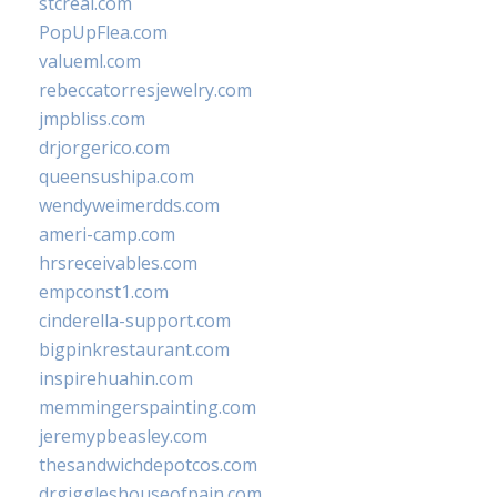
stcreal.com
PopUpFlea.com
valueml.com
rebeccatorresjewelry.com
jmpbliss.com
drjorgerico.com
queensushipa.com
wendyweimerdds.com
ameri-camp.com
hrsreceivables.com
empconst1.com
cinderella-support.com
bigpinkrestaurant.com
inspirehuahin.com
memmingerspainting.com
jeremypbeasley.com
thesandwichdepotcos.com
drgiggleshouseofpain.com