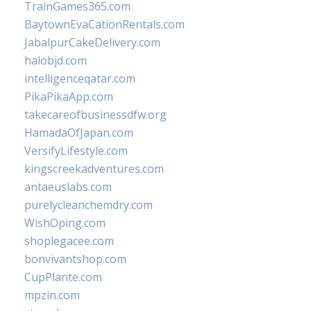
TrainGames365.com
BaytownEvaCationRentals.com
JabalpurCakeDelivery.com
halobjd.com
intelligenceqatar.com
PikaPikaApp.com
takecareofbusinessdfw.org
HamadaOfJapan.com
VersifyLifestyle.com
kingscreekadventures.com
antaeuslabs.com
purelycleanchemdry.com
WishOping.com
shoplegacee.com
bonvivantshop.com
CupPlante.com
mpzin.com