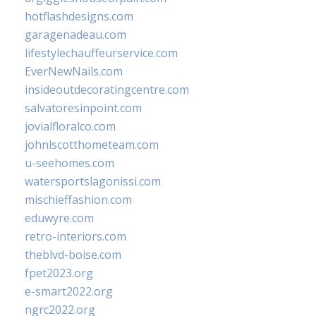
hotflashdesigns.com
garagenadeau.com
lifestylechauffeurservice.com
EverNewNails.com
insideoutdecoratingcentre.com
salvatoresinpoint.com
jovialfloralco.com
johnlscotthometeam.com
u-seehomes.com
watersportslagonissi.com
mischieffashion.com
eduwyre.com
retro-interiors.com
theblvd-boise.com
fpet2023.org
e-smart2022.org
ngrc2022.org