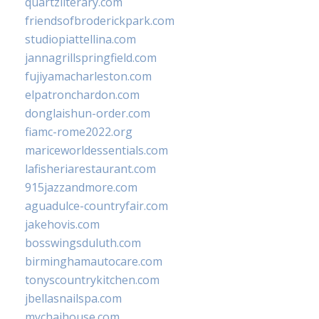
quartzliterary.com
friendsofbroderickpark.com
studiopiattellina.com
jannagrillspringfield.com
fujiyamacharleston.com
elpatronchardon.com
donglaishun-order.com
fiamc-rome2022.org
mariceworldessentials.com
lafisheriarestaurant.com
915jazzandmore.com
aguadulce-countryfair.com
jakehovis.com
bosswingsduluth.com
birminghamautocare.com
tonyscountrykitchen.com
jbellasnailspa.com
mychaihouse.com