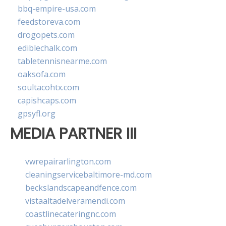
bbq-empire-usa.com
feedstoreva.com
drogopets.com
ediblechalk.com
tabletennisnearme.com
oaksofa.com
soultacohtx.com
capishcaps.com
gpsyfl.org
MEDIA PARTNER III
vwrepairarlington.com
cleaningservicebaltimore-md.com
beckslandscapeandfence.com
vistaaltadelveramendi.com
coastlinecateringnc.com