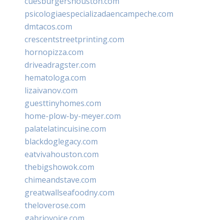
cuesburgershouston.com
psicologiaespecializadaencampeche.com
dmtacos.com
crescentstreetprinting.com
hornopizza.com
driveadragster.com
hematologa.com
lizaivanov.com
guesttinyhomes.com
home-plow-by-meyer.com
palatelatincuisine.com
blackdoglegacy.com
eatvivahouston.com
thebigshowok.com
chimeandstave.com
greatwallseafoodny.com
theloverose.com
gabriovoice.com