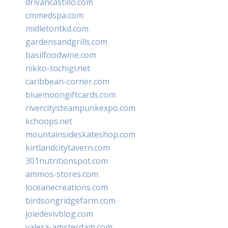
drivancastillo.com
cmmedspa.com
midletontkd.com
gardensandgrills.com
basilfoodwine.com
nikko-tochigi.net
caribbean-corner.com
bluemoongiftcards.com
rivercitysteampunkexpo.com
kchoops.net
mountainsideskateshop.com
kirtlandcitytavern.com
301nutritionspot.com
ammos-stores.com
loceanecreations.com
birdsongridgefarm.com
joiedevivblog.com
valera-amsterdam.com