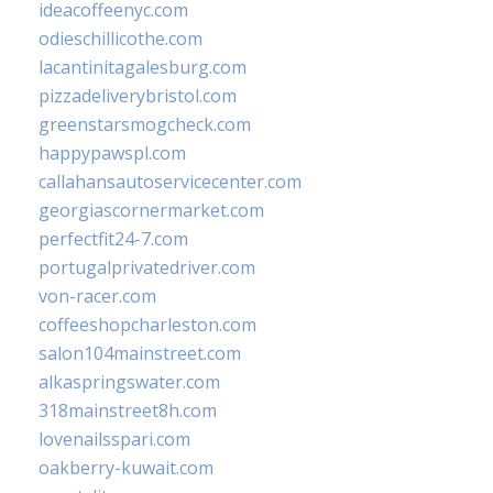
ideacoffeenyc.com
odieschillicothe.com
lacantinitagalesburg.com
pizzadeliverybristol.com
greenstarsmogcheck.com
happypawspl.com
callahansautoservicecenter.com
georgiascornermarket.com
perfectfit24-7.com
portugalprivatedriver.com
von-racer.com
coffeeshopcharleston.com
salon104mainstreet.com
alkaspringswater.com
318mainstreet8h.com
lovenailsspari.com
oakberry-kuwait.com