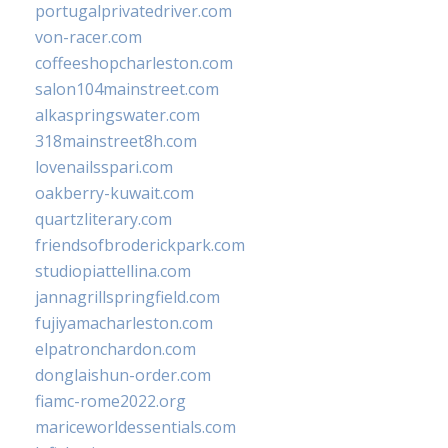
portugalprivatedriver.com
von-racer.com
coffeeshopcharleston.com
salon104mainstreet.com
alkaspringswater.com
318mainstreet8h.com
lovenailsspari.com
oakberry-kuwait.com
quartzliterary.com
friendsofbroderickpark.com
studiopiattellina.com
jannagrillspringfield.com
fujiyamacharleston.com
elpatronchardon.com
donglaishun-order.com
fiamc-rome2022.org
mariceworldessentials.com