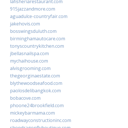
lafisheriarestaurant.com
915jazzandmore.com
aguadulce-countryfair.com
jakehovis.com
bosswingsduluth.com
birminghamautocare.com
tonyscountrykitchen.com
jbellasnailspa.com
mychaihouse.com
alvisgrooming.com
thegeorginaestate.com
blythewoodseafood.com
paolosdelibangkok.com
bobacove.com
phoone24brookfield.com
mickeybarmama.com
roadwayconstructioninc.com
shopdragonflyboutique.com