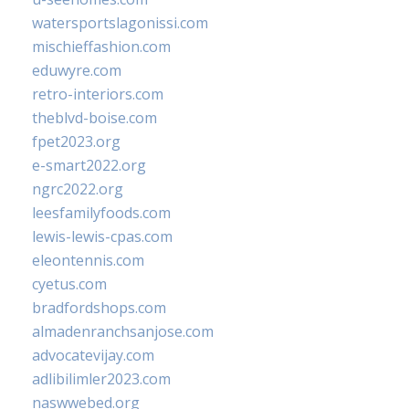
watersportslagonissi.com
mischieffashion.com
eduwyre.com
retro-interiors.com
theblvd-boise.com
fpet2023.org
e-smart2022.org
ngrc2022.org
leesfamilyfoods.com
lewis-lewis-cpas.com
eleontennis.com
cyetus.com
bradfordshops.com
almadenranchsanjose.com
advocatevijay.com
adlibilimler2023.com
naswwebed.org