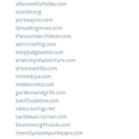
allisonwillisholley.com
solslite.org
portwayinn.com
djmaddogmusic.com
thesoundarchitects.com
allin1roofing.com
keepjudgewebb.com
anatomyofadventure.com
drivancastillo.com
cmmedspa.com
midletontkd.com
gardensandgrills.com
basilfoodwine.com
nikko-tochigi.net
caribbean-corner.com
bluemoongiftcards.com
rivercitysteampunkexpo.com