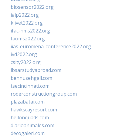
biosensor2022.org
ialp2022.org
klivet2022.org
ifac-hms2022.org
taoms2022.org
iias-euromena-conference2022.org
ivd2022.org
csity2022.org
ibsarstudyabroad.com
bennusehgall.com
tsecincinnati.com
roderconstructiongroup.com
plazabatai.com
hawkscayresort.com
hellonquads.com
diarioanimales.com
decogaleri.com