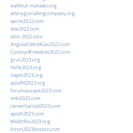
balithut-manado.org
alteregotradingcompany.org
aprce2022.com
ibie2022.com
sbcc-2022.com
AngolaOilAndGas2022.com
Convoy4Freedom2022.com
grur2023.org
hkhk2023.org
napm2023.org
apsdfd2023.org
forumausape2023.com
imkl2023.com
careerfaircsd2023.com
apsth2023.com
MedItRio2023.org
lcicon2023boston.com