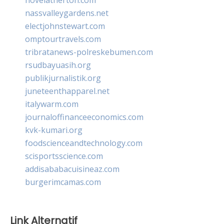
nassvalleygardens.net
electjohnstewart.com
omptourtravels.com
tribratanews-polreskebumen.com
rsudbayuasih.org
publikjurnalistik.org
juneteenthapparel.net
italywarm.com
journaloffinanceeconomics.com
kvk-kumari.org
foodscienceandtechnology.com
scisportsscience.com
addisababacuisineaz.com
burgerimcamas.com
Link Alternatif