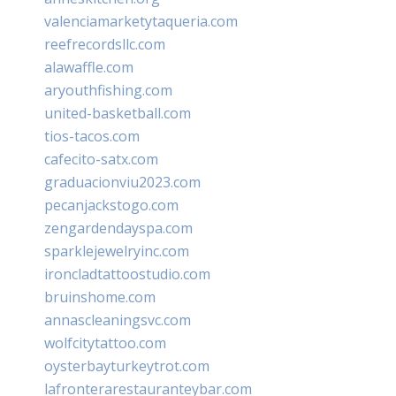
valenciamarketytaqueria.com
reefrecordsllc.com
alawaffle.com
aryouthfishing.com
united-basketball.com
tios-tacos.com
cafecito-satx.com
graduacionviu2023.com
pecanjackstogo.com
zengardendayspa.com
sparklejewelryinc.com
ironcladtattoostudio.com
bruinshome.com
annascleaningsvc.com
wolfcitytattoo.com
oysterbayturkeytrot.com
lafronterarestauranteybar.com