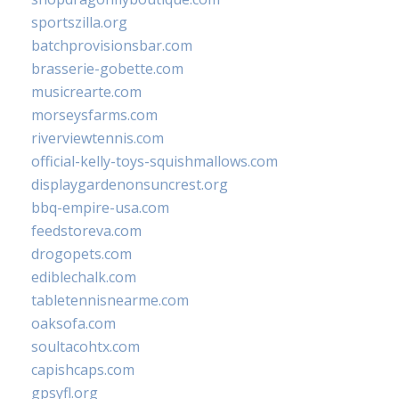
sportszilla.org
batchprovisionsbar.com
brasserie-gobette.com
musicrearte.com
morseysfarms.com
riverviewtennis.com
official-kelly-toys-squishmallows.com
displaygardenonsuncrest.org
bbq-empire-usa.com
feedstoreva.com
drogopets.com
ediblechalk.com
tabletennisnearme.com
oaksofa.com
soultacohtx.com
capishcaps.com
gpsyfl.org