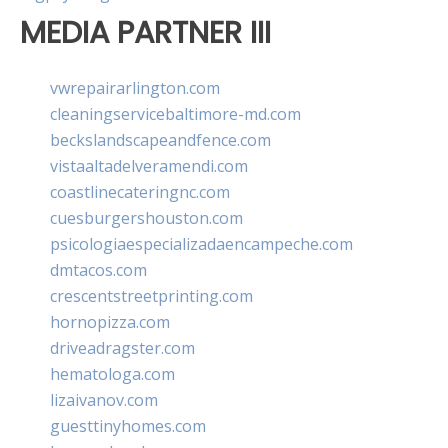
MEDIA PARTNER III
vwrepairarlington.com
cleaningservicebaltimore-md.com
beckslandscapeandfence.com
vistaaltadelveramendi.com
coastlinecateringnc.com
cuesburgershouston.com
psicologiaespecializadaencampeche.com
dmtacos.com
crescentstreetprinting.com
hornopizza.com
driveadragster.com
hematologa.com
lizaivanov.com
guesttinyhomes.com