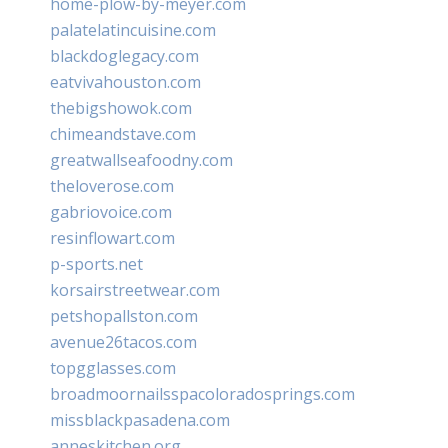
home-plow-by-meyer.com
palatelatincuisine.com
blackdoglegacy.com
eatvivahouston.com
thebigshowok.com
chimeandstave.com
greatwallseafoodny.com
theloverose.com
gabriovoice.com
resinflowart.com
p-sports.net
korsairstreetwear.com
petshopallston.com
avenue26tacos.com
topgglasses.com
broadmoornailsspacoloradosprings.com
missblackpasadena.com
anneskitchen.org