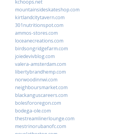
kchoops.net
mountainsideskateshop.com
kirtlandcitytavern.com
301nutritionspot.com
ammos-stores.com
loceanecreations.com
birdsongridgefarm.com
joiedevivblog.com
valera-amsterdam.com
libertybrandhemp.com
norwoodinnwi.com
neighboursmarket.com
blackanguscareers.com
bolesfororegon.com
bodega-ole.com
thestreamlinerlounge.com
mestrinorubanofc.com
novelatherton.com