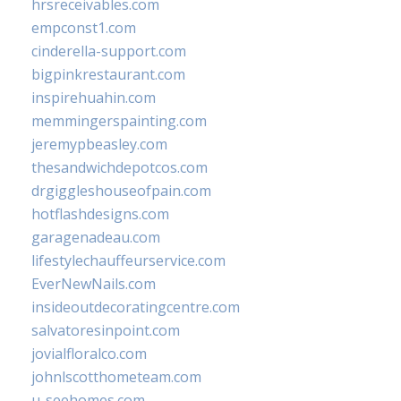
hrsreceivables.com
empconst1.com
cinderella-support.com
bigpinkrestaurant.com
inspirehuahin.com
memmingerspainting.com
jeremypbeasley.com
thesandwichdepotcos.com
drgiggleshouseofpain.com
hotflashdesigns.com
garagenadeau.com
lifestylechauffeurservice.com
EverNewNails.com
insideoutdecoratingcentre.com
salvatoresinpoint.com
jovialfloralco.com
johnlscotthometeam.com
u-seehomes.com