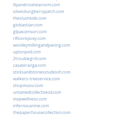
lilyandrosetearoom.com
olivesburgberrypatch.com
theslushkids.com
giobastian.com
glpascensori.com
rifloorepoxy.com
woolleymillingandpaving.com
uptonpvd.com
2troublegrill.com
casateranga.com
sticksandstonesstudiooh.com
walkers-treeservice.com
shopmossi.com
untamedcollectivesd.com
mxpwellness.com
infernocanine.com
thepaperhousecollection.com