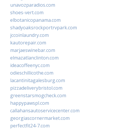
unavozparadios.com
shoes-vert.com
elbotanicopanama.com
shadyoaksrockportrvpark.com
jccoinlaundry.com
kautorepair.com
marjaeswinebar.com
elmazatlanclinton.com
ideacoffeenyc.com
odieschillicothe.com
lacantinitagalesburg.com
pizzadeliverybristol.com
greenstarsmogcheck.com
happypawspl.com
callahansautoservicecenter.com
georgiascornermarket.com
perfectfit24-7.com