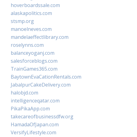
hoverboardssale.com
alaskapolitics.com
stsmp.org
manoelneves.com
mandelaeffectlibrary.com
roselynns.com
balanceyoganj.com
salesforceblogs.com
TrainGames365.com
BaytownEvaCationRentals.com
JabalpurCakeDelivery.com
halobjd.com
intelligenceqatar.com
PikaPikaApp.com
takecareofbusinessdfw.org
HamadaOfJapan.com
VersifyLifestyle.com