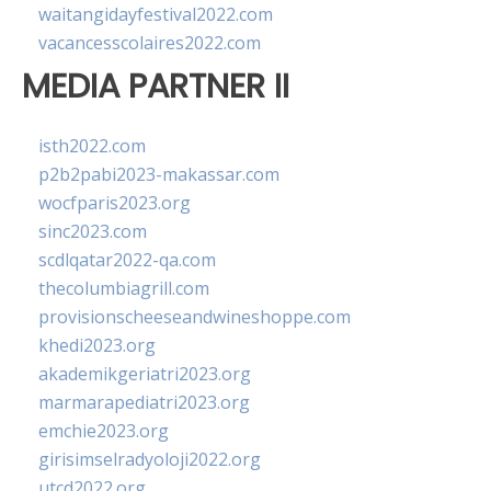
waitangidayfestival2022.com
vacancesscolaires2022.com
MEDIA PARTNER II
isth2022.com
p2b2pabi2023-makassar.com
wocfparis2023.org
sinc2023.com
scdlqatar2022-qa.com
thecolumbiagrill.com
provisionscheeseandwineshoppe.com
khedi2023.org
akademikgeriatri2023.org
marmarapediatri2023.org
emchie2023.org
girisimselradyoloji2022.org
utcd2022.org