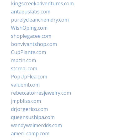
kingscreekadventures.com
antaeuslabs.com
purelycleanchemdry.com
WishOping.com
shoplegacee.com
bonvivantshop.com
CupPlante.com
mpzin.com
stcreal.com
PopUpFlea.com
valueml.com
rebeccatorresjewelry.com
jmpbliss.com
drjorgerico.com
queensushipa.com
wendyweimerdds.com
ameri-camp.com