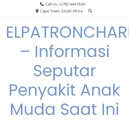
Skip
Call Us: +2782 444 YEAH
to
Cape Town, South Africa
content
ELPATRONCHA
– Informasi
Seputar
Penyakit Anak
Muda Saat Ini