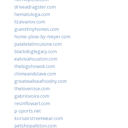
driveadragster.com
hematologa.com
lizaivanov.com
guesttinyhomes.com
home-plow-by-meyer.com
palatelatincuisine.com
blackdoglegacy.com
eatvivahouston.com
thebigshowok.com
chimeandstave.com
greatwallseafoodny.com
theloverose.com
gabriovoice.com
resinflowart.com
p-sports.net
korsairstreetwear.com
petshopallston.com