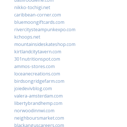
nikko-tochigi.net
caribbean-corner.com
bluemoongiftcards.com
rivercitysteampunkexpo.com
kchoops.net
mountainsideskateshop.com
kirtlandcitytavern.com
301nutritionspot.com
ammos-stores.com
loceanecreations.com
birdsongridgefarm.com
joiedevivblog.com
valera-amsterdam.com
libertybrandhemp.com
norwoodinnwi.com
neighboursmarket.com
blackanguscareers.com