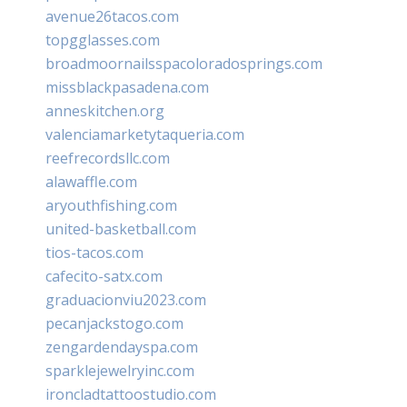
avenue26tacos.com
topgglasses.com
broadmoornailsspacoloradosprings.com
missblackpasadena.com
anneskitchen.org
valenciamarketytaqueria.com
reefrecordsllc.com
alawaffle.com
aryouthfishing.com
united-basketball.com
tios-tacos.com
cafecito-satx.com
graduacionviu2023.com
pecanjackstogo.com
zengardendayspa.com
sparklejewelryinc.com
ironcladtattoostudio.com