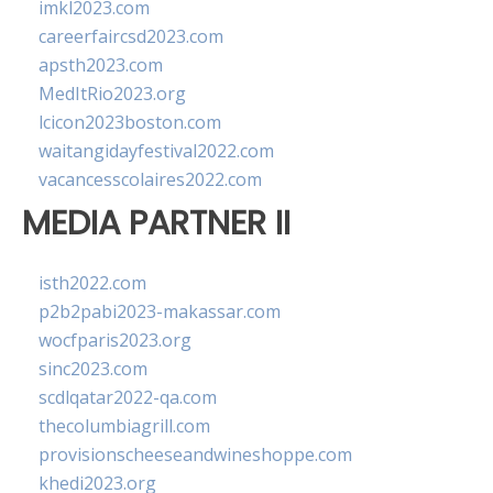
imkl2023.com
careerfaircsd2023.com
apsth2023.com
MedItRio2023.org
lcicon2023boston.com
waitangidayfestival2022.com
vacancesscolaires2022.com
MEDIA PARTNER II
isth2022.com
p2b2pabi2023-makassar.com
wocfparis2023.org
sinc2023.com
scdlqatar2022-qa.com
thecolumbiagrill.com
provisionscheeseandwineshoppe.com
khedi2023.org