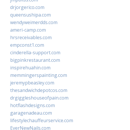
drjorgerico.com
queensushipa.com
wendyweimerdds.com
ameri-camp.com
hrsreceivables.com
empconst1.com
cinderella-support.com
bigpinkrestaurant.com
inspirehuahin.com
memmingerspainting.com
jeremypbeasley.com
thesandwichdepotcos.com
drgiggleshouseofpain.com
hotflashdesigns.com
garagenadeau.com
lifestylechauffeurservice.com
EverNewNails.com