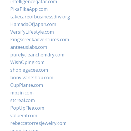
intelligenceqatar.com
PikaPikaApp.com
takecareofbusinessdfw.org
HamadaOfJapan.com
VersifyLifestyle.com
kingscreekadventures.com
antaeuslabs.com
purelycleanchemdry.com
WishOping.com
shoplegacee.com
bonvivantshop.com
CupPlante.com
mpzin.com
stcreal.com
PopUpFlea.com
valueml.com
rebeccatorresjewelry.com
jmpbliss.com