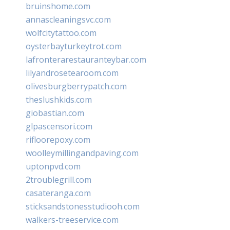
bruinshome.com
annascleaningsvc.com
wolfcitytattoo.com
oysterbayturkeytrot.com
lafronterarestauranteybar.com
lilyandrosetearoom.com
olivesburgberrypatch.com
theslushkids.com
giobastian.com
glpascensori.com
rifloorepoxy.com
woolleymillingandpaving.com
uptonpvd.com
2troublegrill.com
casateranga.com
sticksandstonesstudiooh.com
walkers-treeservice.com