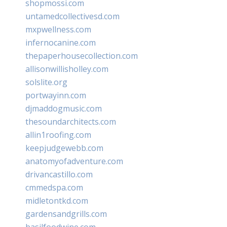
shopmossi.com
untamedcollectivesd.com
mxpwellness.com
infernocanine.com
thepaperhousecollection.com
allisonwillisholley.com
solslite.org
portwayinn.com
djmaddogmusic.com
thesoundarchitects.com
allin1roofing.com
keepjudgewebb.com
anatomyofadventure.com
drivancastillo.com
cmmedspa.com
midletontkd.com
gardensandgrills.com
basilfoodwine.com