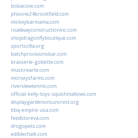
bobacove.com
phoone24brookfield.com
mickeybarmama.com
roadwayconstructioninc.com
shopdragonflyboutique.com
sportszilla.org
batchprovisionsbar.com
brasserie-gobette.com
musicrearte.com
morseysfarms.com
riverviewtennis.com
official-kelly-toys-squishmallows.com
displaygardenonsuncrest.org
bbq-empire-usa.com
feedstoreva.com
drogopets.com
ediblechalk.com