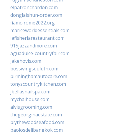
elpatronchardon.com
donglaishun-order.com
fiamc-rome2022.org
mariceworldessentials.com
lafisheriarestaurant.com
915jazzandmore.com
aguadulce-countryfair.com
jakehovis.com
bosswingsduluth.com
birminghamautocare.com
tonyscountrykitchen.com
jbellasnailspa.com
mychaihouse.com
alvisgrooming.com
thegeorginaestate.com
blythewoodseafood.com
paolosdelibangkok.com