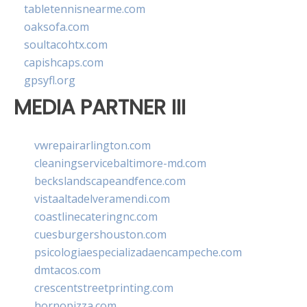
tabletennisnearme.com
oaksofa.com
soultacohtx.com
capishcaps.com
gpsyfl.org
MEDIA PARTNER III
vwrepairarlington.com
cleaningservicebaltimore-md.com
beckslandscapeandfence.com
vistaaltadelveramendi.com
coastlinecateringnc.com
cuesburgershouston.com
psicologiaespecializadaencampeche.com
dmtacos.com
crescentstreetprinting.com
hornopizza.com