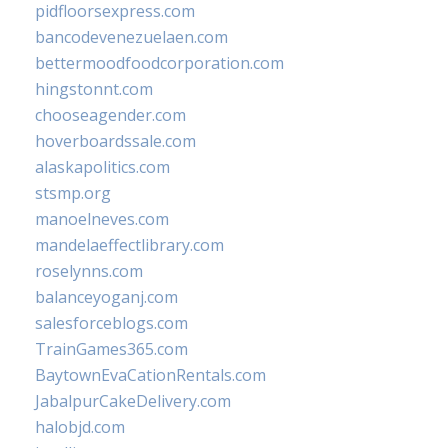
pidfloorsexpress.com
bancodevenezuelaen.com
bettermoodfoodcorporation.com
hingstonnt.com
chooseagender.com
hoverboardssale.com
alaskapolitics.com
stsmp.org
manoelneves.com
mandelaeffectlibrary.com
roselynns.com
balanceyoganj.com
salesforceblogs.com
TrainGames365.com
BaytownEvaCationRentals.com
JabalpurCakeDelivery.com
halobjd.com