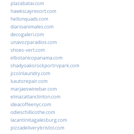
plazabatai.com
hawkscayresort.com
hellonquads.com
diarioanimales.com
decogaleri.com
unavozparadios.com
shoes-vert.com
elbotanicopanama.com
shadyoaksrockportrvpark.com
jccoinlaundry.com
kautorepair.com
marjaeswinebar.com
elmazatlanclinton.com
ideacoffeenyc.com
odieschillicothe.com
lacantinitagalesburg.com
pizzadeliverybristol.com