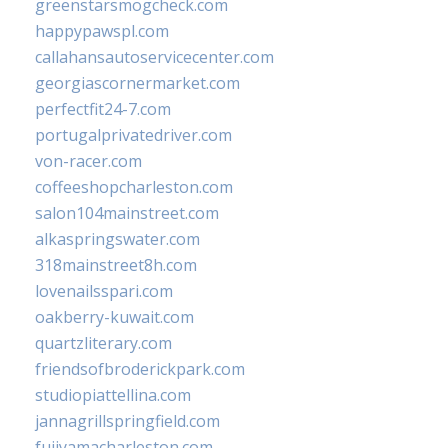
greenstarsmogcheck.com
happypawspl.com
callahansautoservicecenter.com
georgiascornermarket.com
perfectfit24-7.com
portugalprivatedriver.com
von-racer.com
coffeeshopcharleston.com
salon104mainstreet.com
alkaspringswater.com
318mainstreet8h.com
lovenailsspari.com
oakberry-kuwait.com
quartzliterary.com
friendsofbroderickpark.com
studiopiattellina.com
jannagrillspringfield.com
fujiyamacharleston.com