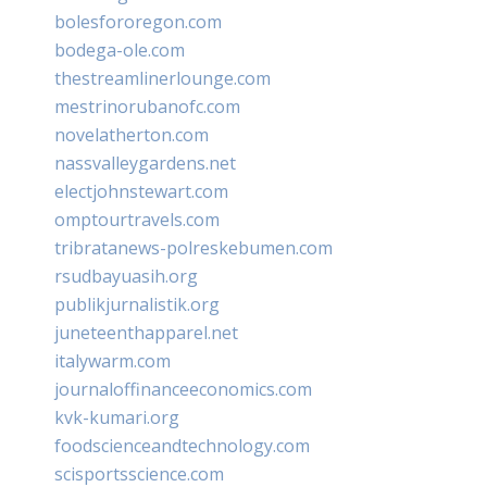
bolesfororegon.com
bodega-ole.com
thestreamlinerlounge.com
mestrinorubanofc.com
novelatherton.com
nassvalleygardens.net
electjohnstewart.com
omptourtravels.com
tribratanews-polreskebumen.com
rsudbayuasih.org
publikjurnalistik.org
juneteenthapparel.net
italywarm.com
journaloffinanceeconomics.com
kvk-kumari.org
foodscienceandtechnology.com
scisportsscience.com