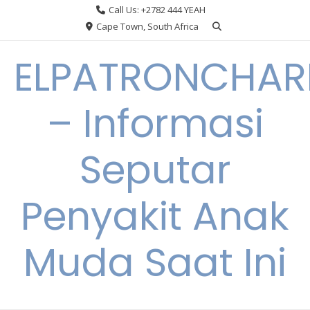
Skip
Call Us: +2782 444 YEAH
to
Cape Town, South Africa
content
ELPATRONCHA
– Informasi
Seputar
Penyakit Anak
Muda Saat Ini