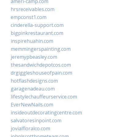
ameri-camp.com
hrsreceivables.com
empconst1.com
cinderella-support.com
bigpinkrestaurant.com
inspirehuahin.com
memmingerspainting.com
jeremypbeasley.com
thesandwichdepotcos.com
drgiggleshouseofpain.com
hotflashdesigns.com
garagenadeau.com
lifestylechauffeurservice.com
EverNewNails.com
insideoutdecoratingcentre.com
salvatoresinpoint.com
jovialfloralco.com
johnlscotthometeam.com