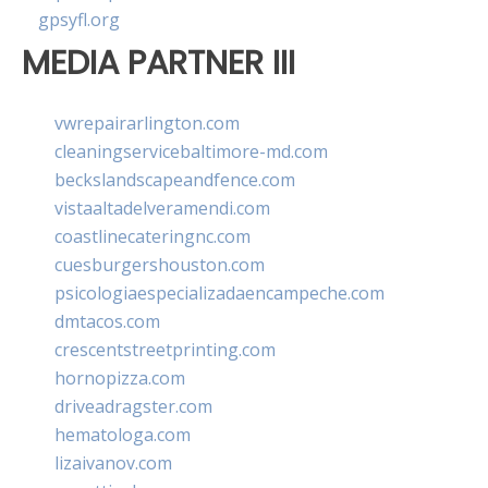
gpsyfl.org
MEDIA PARTNER III
vwrepairarlington.com
cleaningservicebaltimore-md.com
beckslandscapeandfence.com
vistaaltadelveramendi.com
coastlinecateringnc.com
cuesburgershouston.com
psicologiaespecializadaencampeche.com
dmtacos.com
crescentstreetprinting.com
hornopizza.com
driveadragster.com
hematologa.com
lizaivanov.com