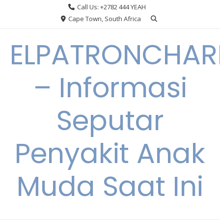
Skip
Call Us: +2782 444 YEAH
to
Cape Town, South Africa
content
ELPATRONCHA
– Informasi
Seputar
Penyakit Anak
Muda Saat Ini