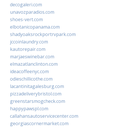
decogaleri.com
unavozparadios.com
shoes-vert.com
elbotanicopanama.com
shadyoaksrockportrvpark.com
jccoinlaundry.com
kautorepair.com
marjaeswinebar.com
elmazatlanclinton.com
ideacoffeenyc.com
odieschillicothe.com
lacantinitagalesburg.com
pizzadeliverybristol.com
greenstarsmogcheck.com
happypawspl.com
callahansautoservicecenter.com
georgiascornermarket.com