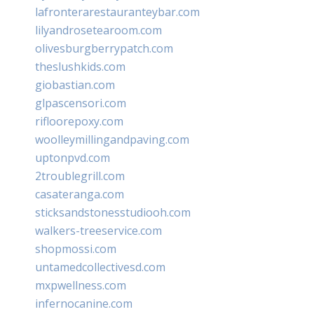
lafronterarestauranteybar.com
lilyandrosetearoom.com
olivesburgberrypatch.com
theslushkids.com
giobastian.com
glpascensori.com
rifloorepoxy.com
woolleymillingandpaving.com
uptonpvd.com
2troublegrill.com
casateranga.com
sticksandstonesstudiooh.com
walkers-treeservice.com
shopmossi.com
untamedcollectivesd.com
mxpwellness.com
infernocanine.com