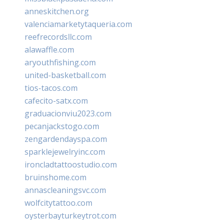
anneskitchen.org
valenciamarketytaqueria.com
reefrecordsllc.com
alawaffle.com
aryouthfishing.com
united-basketball.com
tios-tacos.com
cafecito-satx.com
graduacionviu2023.com
pecanjackstogo.com
zengardendayspa.com
sparklejewelryinc.com
ironcladtattoostudio.com
bruinshome.com
annascleaningsvc.com
wolfcitytattoo.com
oysterbayturkeytrot.com