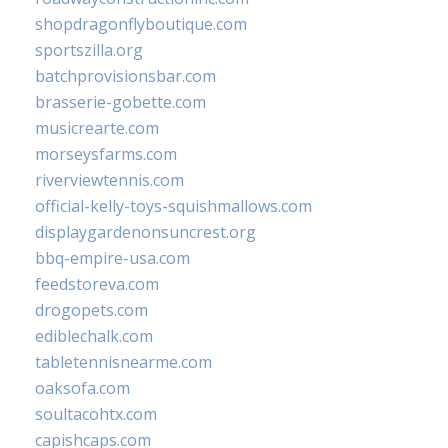
shopdragonflyboutique.com
sportszilla.org
batchprovisionsbar.com
brasserie-gobette.com
musicrearte.com
morseysfarms.com
riverviewtennis.com
official-kelly-toys-squishmallows.com
displaygardenonsuncrest.org
bbq-empire-usa.com
feedstoreva.com
drogopets.com
ediblechalk.com
tabletennisnearme.com
oaksofa.com
soultacohtx.com
capishcaps.com