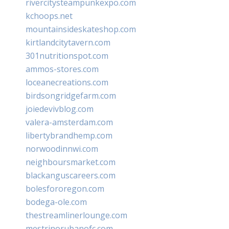
rivercitysteampunkexpo.com
kchoops.net
mountainsideskateshop.com
kirtlandcitytavern.com
301nutritionspot.com
ammos-stores.com
loceanecreations.com
birdsongridgefarm.com
joiedevivblog.com
valera-amsterdam.com
libertybrandhemp.com
norwoodinnwi.com
neighboursmarket.com
blackanguscareers.com
bolesfororegon.com
bodega-ole.com
thestreamlinerlounge.com
mestrinorubanofc.com