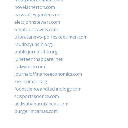
novelatherton.com
nassvalleygardens.net
electjohnstewart.com
omptourtravels.com
tribratanews-polreskebumen.com
rsudbayuasih.org
publikjurnalistik.org
juneteenthapparel.net
italywarm.com
journaloffinanceeconomics.com
kvk-kumari.org
foodscienceandtechnology.com
scisportsscience.com
addisababacuisineaz.com
burgerimcamas.com