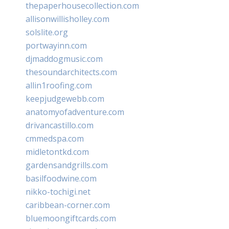
thepaperhousecollection.com
allisonwillisholley.com
solslite.org
portwayinn.com
djmaddogmusic.com
thesoundarchitects.com
allin1roofing.com
keepjudgewebb.com
anatomyofadventure.com
drivancastillo.com
cmmedspa.com
midletontkd.com
gardensandgrills.com
basilfoodwine.com
nikko-tochigi.net
caribbean-corner.com
bluemoongiftcards.com