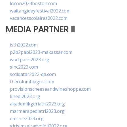
lcicon2023boston.com
waitangidayfestival2022.com
vacancesscolaires2022.com
MEDIA PARTNER II
isth2022.com
p2b2pabi2023-makassar.com
wocfparis2023.org
sinc2023.com
scdlqatar2022-qa.com
thecolumbiagrill.com
provisionscheeseandwineshoppe.com
khedi2023.org
akademikgeriatri2023.org
marmarapediatri2023.org
emchie2023.org
girisimselradyoloji2022.org