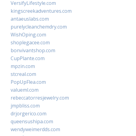
VersifyLifestyle.com
kingscreekadventures.com
antaeuslabs.com
purelycleanchemdry.com
WishOping.com
shoplegacee.com
bonvivantshop.com
CupPlante.com
mpzin.com
stcreal.com
PopUpFlea.com
valueml.com
rebeccatorresjewelry.com
jmpbliss.com
drjorgerico.com
queensushipa.com
wendyweimerdds.com