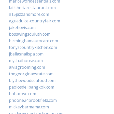
mariceworldessentials.com
lafisheriarestaurant.com
915jazzandmore.com
aguadulce-countryfair.com
jakehovis.com
bosswingsduluth.com
birminghamautocare.com
tonyscountrykitchen.com
jbellasnailspa.com
mychaihouse.com
alvisgrooming.com
thegeorginaestate.com
blythewoodseafood.com
paolosdelibangkok.com
bobacove.com
phoone24brookfield.com
mickeybarmama.com
roadwayconstructioninc.com