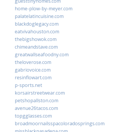
guesttinyhomes.com
home-plow-by-meyer.com
palatelatincuisine.com
blackdoglegacy.com
eatvivahouston.com
thebigshowok.com
chimeandstave.com
greatwallseafoodny.com
theloverose.com
gabriovoice.com
resinflowart.com
p-sports.net
korsairstreetwear.com
petshopallston.com
avenue26tacos.com
topgglasses.com
broadmoornailsspacoloradosprings.com
missblackpasadena.com