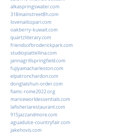
alkaspringswater.com
318mainstreet8h.com
lovenailsspari.com
oakberry-kuwait.com
quartzliterary.com
friendsofbroderickpark.com
studiopiattellina.com
jannagrillspringfield.com
fujiyamacharleston.com
elpatronchardon.com
donglaishun-order.com
fiamc-rome2022.org
mariceworldessentials.com
lafisheriarestaurant.com
915jazzandmore.com
aguadulce-countryfair.com
jakehovis.com