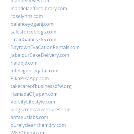
manoelneves.com
mandelaeffectlibrary.com
roselynns.com
balanceyoganj.com
salesforceblogs.com
TrainGames365.com
BaytownEvaCationRentals.com
JabalpurCakeDelivery.com
halobjd.com
intelligenceqatar.com
PikaPikaApp.com
takecareofbusinessdfw.org
HamadaOfJapan.com
VersifyLifestyle.com
kingscreekadventures.com
antaeuslabs.com
purelycleanchemdry.com
WishOping.com