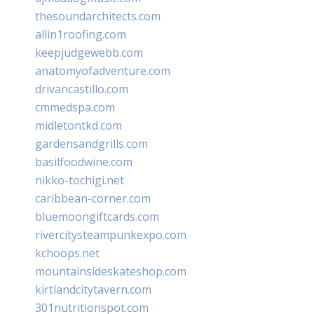
thesoundarchitects.com
allin1roofing.com
keepjudgewebb.com
anatomyofadventure.com
drivancastillo.com
cmmedspa.com
midletontkd.com
gardensandgrills.com
basilfoodwine.com
nikko-tochigi.net
caribbean-corner.com
bluemoongiftcards.com
rivercitysteampunkexpo.com
kchoops.net
mountainsideskateshop.com
kirtlandcitytavern.com
301nutritionspot.com