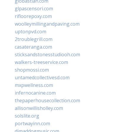
giobastian.com
glpascensori.com
rifloorepoxy.com
woolleymillingandpaving.com
uptonpvd.com
2troublegrill.com
casateranga.com
sticksandstonesstudiooh.com
walkers-treeservice.com
shopmossi.com
untamedcollectivesd.com
mxpwellness.com
infernocanine.com
thepaperhousecollection.com
allisonwillisholley.com
solslite.org
portwayinn.com
djmaddogmusic.com