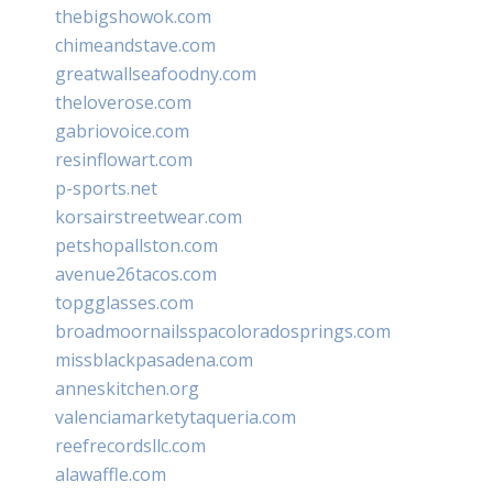
thebigshowok.com
chimeandstave.com
greatwallseafoodny.com
theloverose.com
gabriovoice.com
resinflowart.com
p-sports.net
korsairstreetwear.com
petshopallston.com
avenue26tacos.com
topgglasses.com
broadmoornailsspacoloradosprings.com
missblackpasadena.com
anneskitchen.org
valenciamarketytaqueria.com
reefrecordsllc.com
alawaffle.com