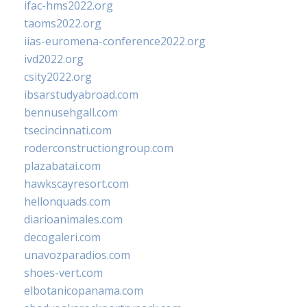
ifac-hms2022.org
taoms2022.org
iias-euromena-conference2022.org
ivd2022.org
csity2022.org
ibsarstudyabroad.com
bennusehgall.com
tsecincinnati.com
roderconstructiongroup.com
plazabatai.com
hawkscayresort.com
hellonquads.com
diarioanimales.com
decogaleri.com
unavozparadios.com
shoes-vert.com
elbotanicopanama.com