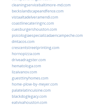
cleaningservicebaltimore-md.com
beckslandscapeandfence.com
vistaaltadelveramendi.com
coastlinecateringnc.com
cuesburgershouston.com
psicologiaespecializadaencampeche.com
dmtacos.com
crescentstreetprinting.com
hornopizza.com
driveadragster.com
hematologa.com
lizaivanov.com
guesttinyhomes.com
home-plow-by-meyer.com
palatelatincuisine.com
blackdoglegacy.com
eatvivahouston.com