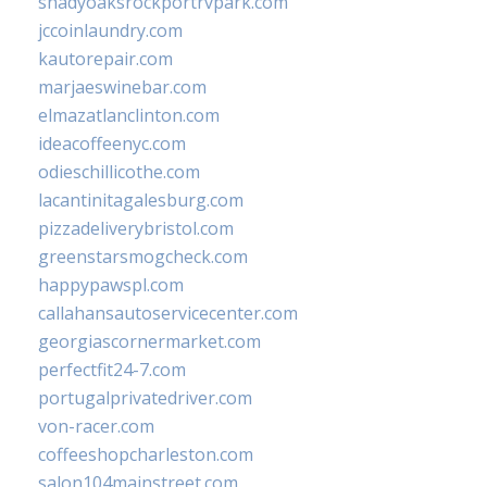
shadyoaksrockportrvpark.com
jccoinlaundry.com
kautorepair.com
marjaeswinebar.com
elmazatlanclinton.com
ideacoffeenyc.com
odieschillicothe.com
lacantinitagalesburg.com
pizzadeliverybristol.com
greenstarsmogcheck.com
happypawspl.com
callahansautoservicecenter.com
georgiascornermarket.com
perfectfit24-7.com
portugalprivatedriver.com
von-racer.com
coffeeshopcharleston.com
salon104mainstreet.com