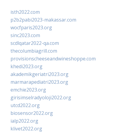
isth2022.com
p2b2pabi2023-makassar.com
wocfparis2023.org
sinc2023.com
scdlqatar2022-qa.com
thecolumbiagrill.com
provisionscheeseandwineshoppe.com
khedi2023.org
akademikgeriatri2023.org
marmarapediatri2023.org
emchie2023.org
girisimselradyoloji2022.org
utcd2022.org
biosensor2022.org
ialp2022.org
klivet2022.org