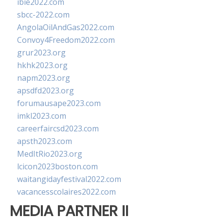
ibie2022.com
sbcc-2022.com
AngolaOilAndGas2022.com
Convoy4Freedom2022.com
grur2023.org
hkhk2023.org
napm2023.org
apsdfd2023.org
forumausape2023.com
imkl2023.com
careerfaircsd2023.com
apsth2023.com
MedItRio2023.org
lcicon2023boston.com
waitangidayfestival2022.com
vacancesscolaires2022.com
MEDIA PARTNER II