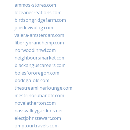
ammos-stores.com
loceanecreations.com
birdsongridgefarm.com
joiedevivblog.com
valera-amsterdam.com
libertybrandhemp.com
norwoodinnwi.com
neighboursmarket.com
blackanguscareers.com
bolesfororegon.com
bodega-ole.com
thestreamlinerlounge.com
mestrinorubanofc.com
novelatherton.com
nassvalleygardens.net
electjohnstewart.com
omptourtravels.com