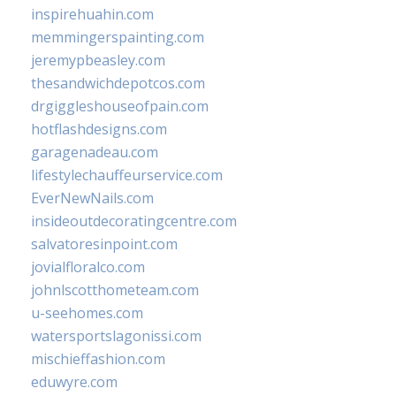
inspirehuahin.com
memmingerspainting.com
jeremypbeasley.com
thesandwichdepotcos.com
drgiggleshouseofpain.com
hotflashdesigns.com
garagenadeau.com
lifestylechauffeurservice.com
EverNewNails.com
insideoutdecoratingcentre.com
salvatoresinpoint.com
jovialfloralco.com
johnlscotthometeam.com
u-seehomes.com
watersportslagonissi.com
mischieffashion.com
eduwyre.com