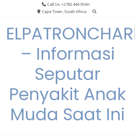
Skip
Call Us: +2782 444 YEAH
to
Cape Town, South Africa
content
ELPATRONCHA
– Informasi
Seputar
Penyakit Anak
Muda Saat Ini