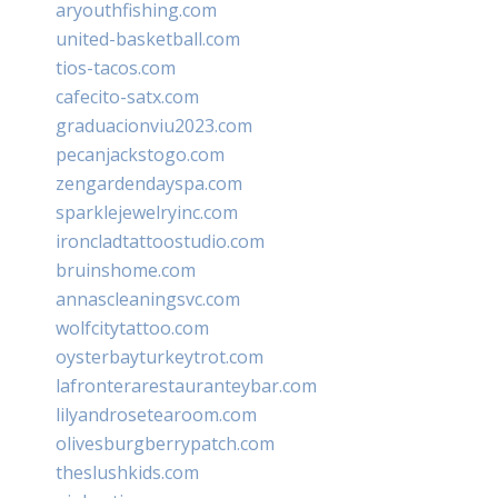
aryouthfishing.com
united-basketball.com
tios-tacos.com
cafecito-satx.com
graduacionviu2023.com
pecanjackstogo.com
zengardendayspa.com
sparklejewelryinc.com
ironcladtattoostudio.com
bruinshome.com
annascleaningsvc.com
wolfcitytattoo.com
oysterbayturkeytrot.com
lafronterarestauranteybar.com
lilyandrosetearoom.com
olivesburgberrypatch.com
theslushkids.com