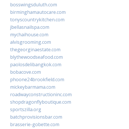
bosswingsduluth.com
birminghamautocare.com
tonyscountrykitchen.com
jbellasnailspa.com
mychaihouse.com
alvisgrooming.com
thegeorginaestate.com
blythewoodseafood.com
paolosdelibangkok.com
bobacove.com
phoone24brookfield.com
mickeybarmama.com
roadwayconstructioninc.com
shopdragonflyboutique.com
sportszilla.org
batchprovisionsbar.com
brasserie-gobette.com