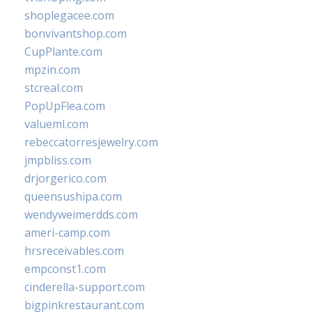
shoplegacee.com
bonvivantshop.com
CupPlante.com
mpzin.com
stcreal.com
PopUpFlea.com
valueml.com
rebeccatorresjewelry.com
jmpbliss.com
drjorgerico.com
queensushipa.com
wendyweimerdds.com
ameri-camp.com
hrsreceivables.com
empconst1.com
cinderella-support.com
bigpinkrestaurant.com