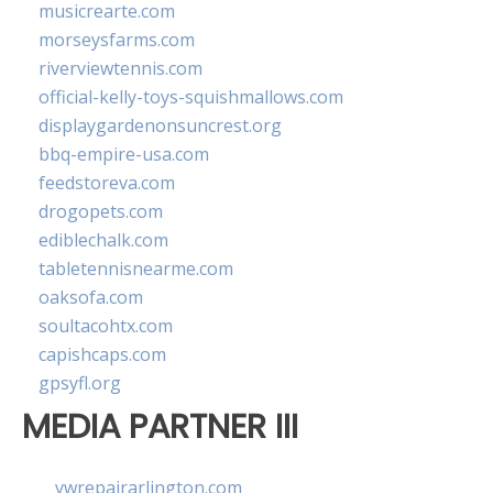
musicrearte.com
morseysfarms.com
riverviewtennis.com
official-kelly-toys-squishmallows.com
displaygardenonsuncrest.org
bbq-empire-usa.com
feedstoreva.com
drogopets.com
ediblechalk.com
tabletennisnearme.com
oaksofa.com
soultacohtx.com
capishcaps.com
gpsyfl.org
MEDIA PARTNER III
vwrepairarlington.com