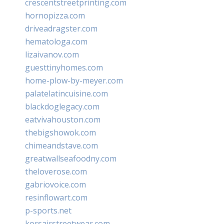
crescentstreetprinting.com
hornopizza.com
driveadragster.com
hematologa.com
lizaivanov.com
guesttinyhomes.com
home-plow-by-meyer.com
palatelatincuisine.com
blackdoglegacy.com
eatvivahouston.com
thebigshowok.com
chimeandstave.com
greatwallseafoodny.com
theloverose.com
gabriovoice.com
resinflowart.com
p-sports.net
korsairstreetwear.com