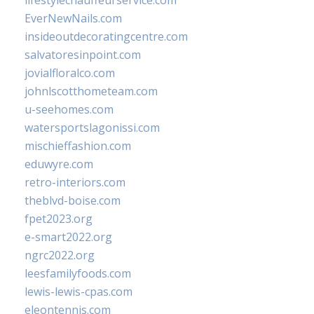
lifestylechauffeurservice.com
EverNewNails.com
insideoutdecoratingcentre.com
salvatoresinpoint.com
jovialfloralco.com
johnlscotthometeam.com
u-seehomes.com
watersportslagonissi.com
mischieffashion.com
eduwyre.com
retro-interiors.com
theblvd-boise.com
fpet2023.org
e-smart2022.org
ngrc2022.org
leesfamilyfoods.com
lewis-lewis-cpas.com
eleontennis.com