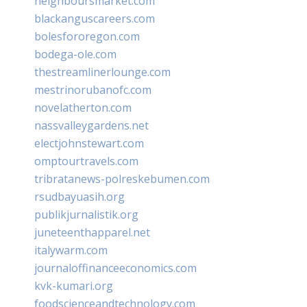
neighboursmarket.com
blackanguscareers.com
bolesfororegon.com
bodega-ole.com
thestreamlinerlounge.com
mestrinorubanofc.com
novelatherton.com
nassvalleygardens.net
electjohnstewart.com
omptourtravels.com
tribratanews-polreskebumen.com
rsudbayuasih.org
publikjurnalistik.org
juneteenthapparel.net
italywarm.com
journaloffinanceeconomics.com
kvk-kumari.org
foodscienceandtechnology.com