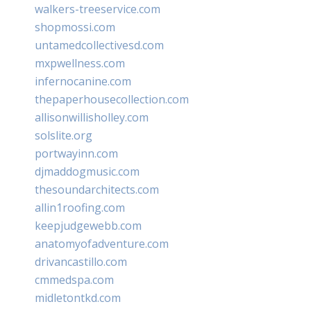
walkers-treeservice.com
shopmossi.com
untamedcollectivesd.com
mxpwellness.com
infernocanine.com
thepaperhousecollection.com
allisonwillisholley.com
solslite.org
portwayinn.com
djmaddogmusic.com
thesoundarchitects.com
allin1roofing.com
keepjudgewebb.com
anatomyofadventure.com
drivancastillo.com
cmmedspa.com
midletontkd.com