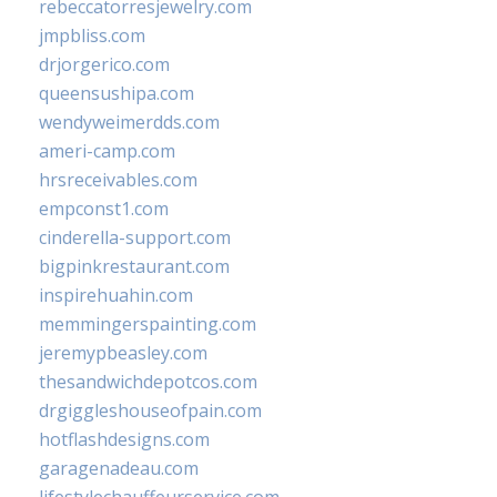
rebeccatorresjewelry.com
jmpbliss.com
drjorgerico.com
queensushipa.com
wendyweimerdds.com
ameri-camp.com
hrsreceivables.com
empconst1.com
cinderella-support.com
bigpinkrestaurant.com
inspirehuahin.com
memmingerspainting.com
jeremypbeasley.com
thesandwichdepotcos.com
drgiggleshouseofpain.com
hotflashdesigns.com
garagenadeau.com