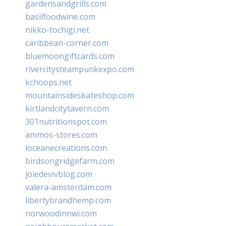
gardensandgrills.com
basilfoodwine.com
nikko-tochigi.net
caribbean-corner.com
bluemoongiftcards.com
rivercitysteampunkexpo.com
kchoops.net
mountainsideskateshop.com
kirtlandcitytavern.com
301nutritionspot.com
ammos-stores.com
loceanecreations.com
birdsongridgefarm.com
joiedevivblog.com
valera-amsterdam.com
libertybrandhemp.com
norwoodinnwi.com