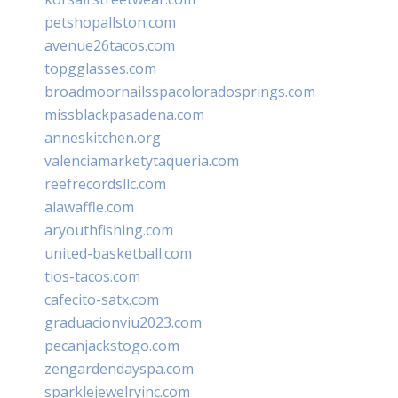
petshopallston.com
avenue26tacos.com
topgglasses.com
broadmoornailsspacoloradosprings.com
missblackpasadena.com
anneskitchen.org
valenciamarketytaqueria.com
reefrecordsllc.com
alawaffle.com
aryouthfishing.com
united-basketball.com
tios-tacos.com
cafecito-satx.com
graduacionviu2023.com
pecanjackstogo.com
zengardendayspa.com
sparklejewelryinc.com