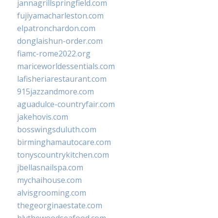
jannagrillspringfield.com
fujiyamacharleston.com
elpatronchardon.com
donglaishun-order.com
fiamc-rome2022.org
mariceworldessentials.com
lafisheriarestaurant.com
915jazzandmore.com
aguadulce-countryfair.com
jakehovis.com
bosswingsduluth.com
birminghamautocare.com
tonyscountrykitchen.com
jbellasnailspa.com
mychaihouse.com
alvisgrooming.com
thegeorginaestate.com