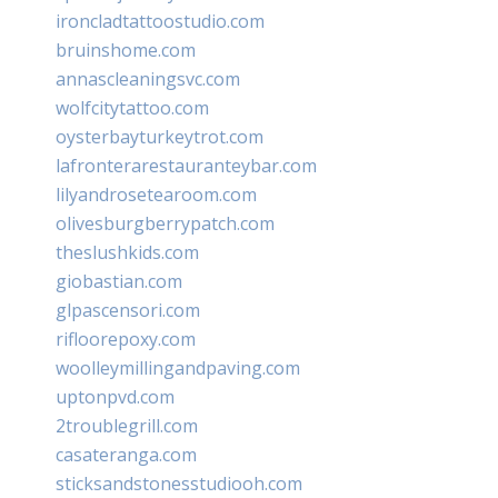
ironcladtattoostudio.com
bruinshome.com
annascleaningsvc.com
wolfcitytattoo.com
oysterbayturkeytrot.com
lafronterarestauranteybar.com
lilyandrosetearoom.com
olivesburgberrypatch.com
theslushkids.com
giobastian.com
glpascensori.com
rifloorepoxy.com
woolleymillingandpaving.com
uptonpvd.com
2troublegrill.com
casateranga.com
sticksandstonesstudiooh.com