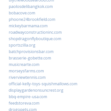
blythewoodseafood.com
paolosdelibangkok.com
bobacove.com
phoone24brookfield.com
mickeybarmama.com
roadwayconstructioninc.com
shopdragonflyboutique.com
sportszilla.org
batchprovisionsbar.com
brasserie-gobette.com
musicrearte.com
morseysfarms.com
riverviewtennis.com
official-kelly-toys-squishmallows.com
displaygardenonsuncrest.org
bbq-empire-usa.com
feedstoreva.com
drogopets.com