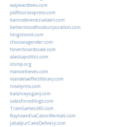
waywardtees.com
pidfloorsexpress.com
bancodevenezuelaen.com
bettermoodfoodcorporation.com
hingstonnt.com
chooseagender.com
hoverboardssale.com
alaskapolitics.com
stsmp.org
manoelneves.com
mandelaeffectlibrary.com
roselynns.com
balanceyoganj.com
salesforceblogs.com
TrainGames365.com
BaytownEvaCationRentals.com
JabalpurCakeDelivery.com