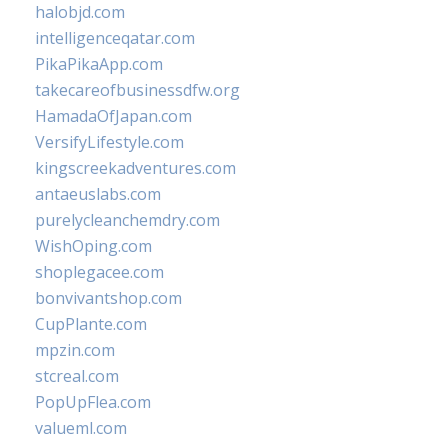
halobjd.com
intelligenceqatar.com
PikaPikaApp.com
takecareofbusinessdfw.org
HamadaOfJapan.com
VersifyLifestyle.com
kingscreekadventures.com
antaeuslabs.com
purelycleanchemdry.com
WishOping.com
shoplegacee.com
bonvivantshop.com
CupPlante.com
mpzin.com
stcreal.com
PopUpFlea.com
valueml.com