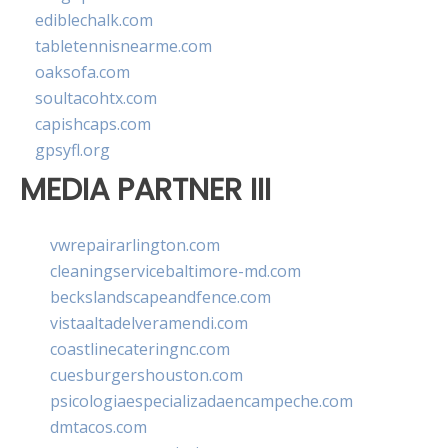
ediblechalk.com
tabletennisnearme.com
oaksofa.com
soultacohtx.com
capishcaps.com
gpsyfl.org
MEDIA PARTNER III
vwrepairarlington.com
cleaningservicebaltimore-md.com
beckslandscapeandfence.com
vistaaltadelveramendi.com
coastlinecateringnc.com
cuesburgershouston.com
psicologiaespecializadaencampeche.com
dmtacos.com