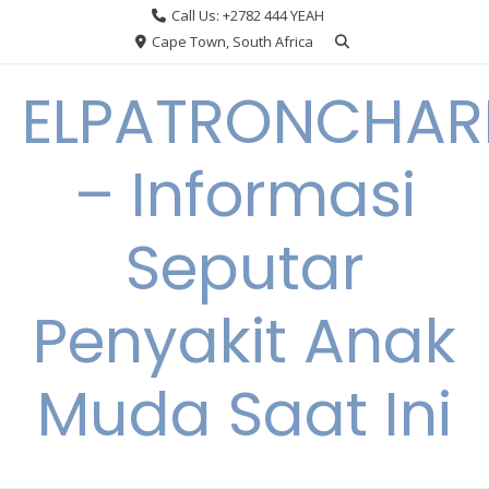
Skip
Call Us: +2782 444 YEAH
to
Cape Town, South Africa
content
ELPATRONCHA
– Informasi
Seputar
Penyakit Anak
Muda Saat Ini