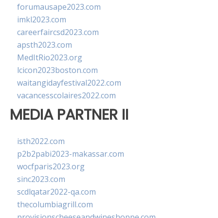
forumausape2023.com
imkl2023.com
careerfaircsd2023.com
apsth2023.com
MedItRio2023.org
lcicon2023boston.com
waitangidayfestival2022.com
vacancesscolaires2022.com
MEDIA PARTNER II
isth2022.com
p2b2pabi2023-makassar.com
wocfparis2023.org
sinc2023.com
scdlqatar2022-qa.com
thecolumbiagrill.com
provisionscheeseandwineshoppe.com