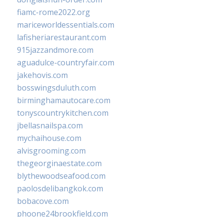
fiamc-rome2022.org
mariceworldessentials.com
lafisheriarestaurant.com
915jazzandmore.com
aguadulce-countryfair.com
jakehovis.com
bosswingsduluth.com
birminghamautocare.com
tonyscountrykitchen.com
jbellasnailspa.com
mychaihouse.com
alvisgrooming.com
thegeorginaestate.com
blythewoodseafood.com
paolosdelibangkok.com
bobacove.com
phoone24brookfield.com