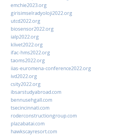
emchie2023.org
girisimselradyoloji2022.org
utcd2022.org
biosensor2022.org
ialp2022.org
klivet2022.org
ifac-hms2022.org
taoms2022.org
iias-euromena-conference2022.org
ivd2022.org
csity2022.org
ibsarstudyabroad.com
bennusehgall.com
tsecincinnati.com
roderconstructiongroup.com
plazabatai.com
hawkscayresort.com