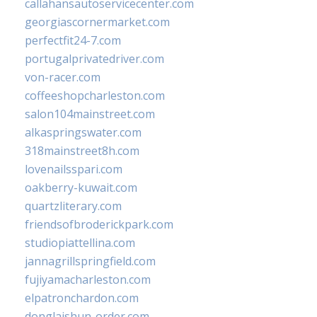
callahansautoservicecenter.com
georgiascornermarket.com
perfectfit24-7.com
portugalprivatedriver.com
von-racer.com
coffeeshopcharleston.com
salon104mainstreet.com
alkaspringswater.com
318mainstreet8h.com
lovenailsspari.com
oakberry-kuwait.com
quartzliterary.com
friendsofbroderickpark.com
studiopiattellina.com
jannagrillspringfield.com
fujiyamacharleston.com
elpatronchardon.com
donglaishun-order.com