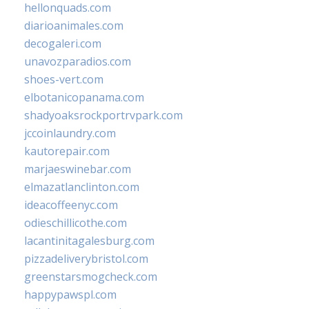
hellonquads.com
diarioanimales.com
decogaleri.com
unavozparadios.com
shoes-vert.com
elbotanicopanama.com
shadyoaksrockportrvpark.com
jccoinlaundry.com
kautorepair.com
marjaeswinebar.com
elmazatlanclinton.com
ideacoffeenyc.com
odieschillicothe.com
lacantinitagalesburg.com
pizzadeliverybristol.com
greenstarsmogcheck.com
happypawspl.com