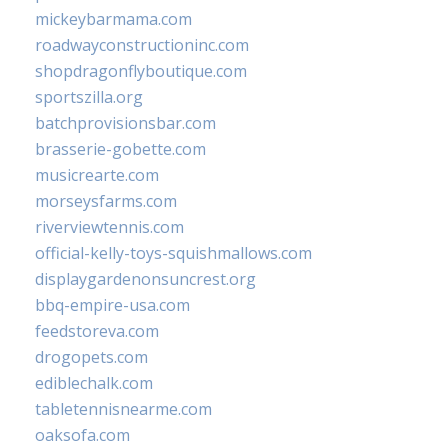
mickeybarmama.com
roadwayconstructioninc.com
shopdragonflyboutique.com
sportszilla.org
batchprovisionsbar.com
brasserie-gobette.com
musicrearte.com
morseysfarms.com
riverviewtennis.com
official-kelly-toys-squishmallows.com
displaygardenonsuncrest.org
bbq-empire-usa.com
feedstoreva.com
drogopets.com
ediblechalk.com
tabletennisnearme.com
oaksofa.com