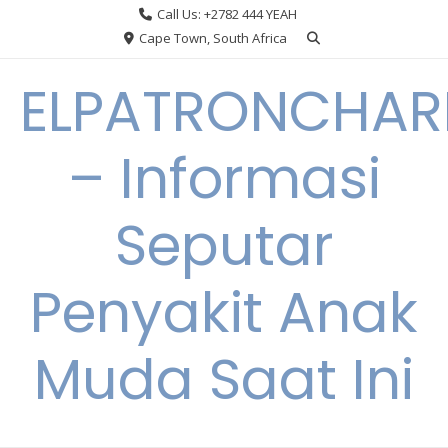
Skip
Call Us: +2782 444 YEAH
to
Cape Town, South Africa
content
ELPATRONCHA
– Informasi
Seputar
Penyakit Anak
Muda Saat Ini