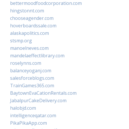
bettermoodfoodcorporation.com
hingstonnt.com
chooseagender.com
hoverboardssale.com
alaskapolitics.com
stsmp.org
manoelneves.com
mandelaeffectlibrary.com
roselynns.com
balanceyoganj.com
salesforceblogs.com
TrainGames365.com
BaytownEvaCationRentals.com
JabalpurCakeDelivery.com
halobjd.com
intelligenceqatar.com
PikaPikaApp.com