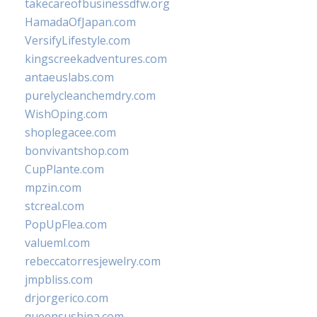
takecareofbusinessdfw.org
HamadaOfJapan.com
VersifyLifestyle.com
kingscreekadventures.com
antaeuslabs.com
purelycleanchemdry.com
WishOping.com
shoplegacee.com
bonvivantshop.com
CupPlante.com
mpzin.com
stcreal.com
PopUpFlea.com
valueml.com
rebeccatorresjewelry.com
jmpbliss.com
drjorgerico.com
queensushipa.com