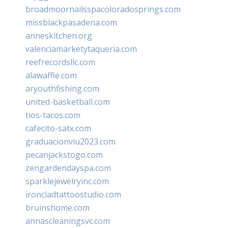
broadmoornailsspacoloradosprings.com
missblackpasadena.com
anneskitchen.org
valenciamarketytaqueria.com
reefrecordsllc.com
alawaffle.com
aryouthfishing.com
united-basketball.com
tios-tacos.com
cafecito-satx.com
graduacionviu2023.com
pecanjackstogo.com
zengardendayspa.com
sparklejewelryinc.com
ironcladtattoostudio.com
bruinshome.com
annascleaningsvc.com