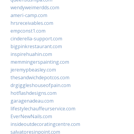
wendyweimerdds.com
ameri-camp.com
hrsreceivables.com
empconst1.com
cinderella-support.com
bigpinkrestaurant.com
inspirehuahin.com
memmingerspainting.com
jeremypbeasley.com
thesandwichdepotcos.com
drgiggleshouseofpain.com
hotflashdesigns.com
garagenadeau.com
lifestylechauffeurservice.com
EverNewNails.com
insideoutdecoratingcentre.com
salvatoresinpoint.com