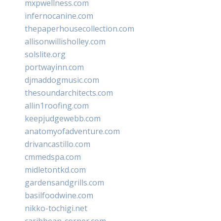
mxpwellness.com
infernocanine.com
thepaperhousecollection.com
allisonwillisholley.com
solslite.org
portwayinn.com
djmaddogmusic.com
thesoundarchitects.com
allin1roofing.com
keepjudgewebb.com
anatomyofadventure.com
drivancastillo.com
cmmedspa.com
midletontkd.com
gardensandgrills.com
basilfoodwine.com
nikko-tochigi.net
caribbean-corner.com