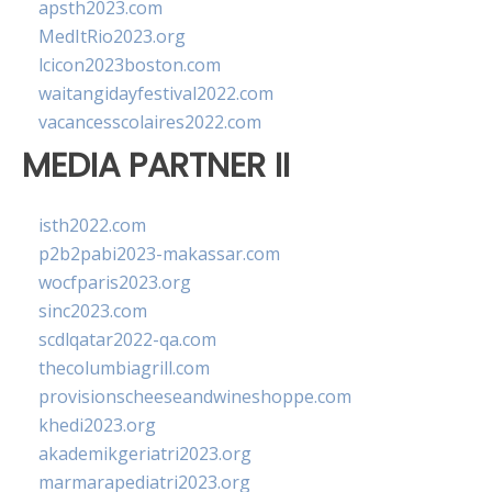
apsth2023.com
MedItRio2023.org
lcicon2023boston.com
waitangidayfestival2022.com
vacancesscolaires2022.com
MEDIA PARTNER II
isth2022.com
p2b2pabi2023-makassar.com
wocfparis2023.org
sinc2023.com
scdlqatar2022-qa.com
thecolumbiagrill.com
provisionscheeseandwineshoppe.com
khedi2023.org
akademikgeriatri2023.org
marmarapediatri2023.org