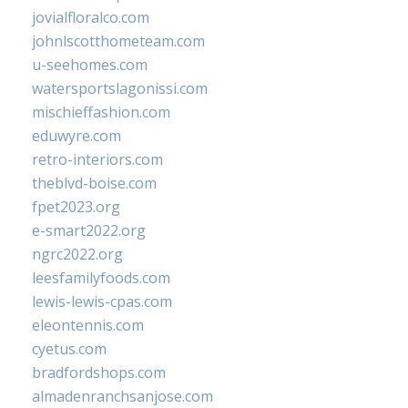
jovialfloralco.com
johnlscotthometeam.com
u-seehomes.com
watersportslagonissi.com
mischieffashion.com
eduwyre.com
retro-interiors.com
theblvd-boise.com
fpet2023.org
e-smart2022.org
ngrc2022.org
leesfamilyfoods.com
lewis-lewis-cpas.com
eleontennis.com
cyetus.com
bradfordshops.com
almadenranchsanjose.com