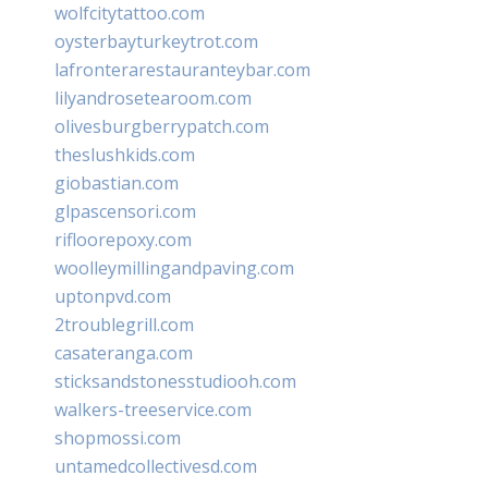
wolfcitytattoo.com
oysterbayturkeytrot.com
lafronterarestauranteybar.com
lilyandrosetearoom.com
olivesburgberrypatch.com
theslushkids.com
giobastian.com
glpascensori.com
rifloorepoxy.com
woolleymillingandpaving.com
uptonpvd.com
2troublegrill.com
casateranga.com
sticksandstonesstudiooh.com
walkers-treeservice.com
shopmossi.com
untamedcollectivesd.com