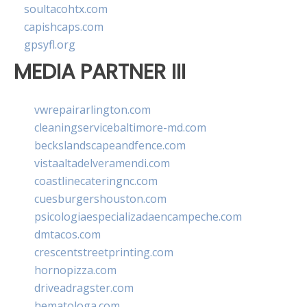
soultacohtx.com
capishcaps.com
gpsyfl.org
MEDIA PARTNER III
vwrepairarlington.com
cleaningservicebaltimore-md.com
beckslandscapeandfence.com
vistaaltadelveramendi.com
coastlinecateringnc.com
cuesburgershouston.com
psicologiaespecializadaencampeche.com
dmtacos.com
crescentstreetprinting.com
hornopizza.com
driveadragster.com
hematologa.com