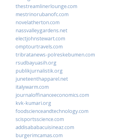
thestreamlinerlounge.com
mestrinorubanofc.com
novelatherton.com
nassvalleygardens.net
electjohnstewart.com
omptourtravels.com
tribratanews-polreskebumen.com
rsudbayuasih.org
publikjurnalistik.org
juneteenthapparel.net
italywarm.com
journaloffinanceeconomics.com
kvk-kumari.org
foodscienceandtechnology.com
scisportsscience.com
addisababacuisineaz.com
burgerimcamas.com