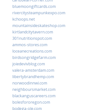
bluemoongiftcards.com
rivercitysteampunkexpo.com
kchoops.net
mountainsideskateshop.com
kirtlandcitytavern.com
301nutritionspot.com
ammos-stores.com
loceanecreations.com
birdsongridgefarm.com
joiedevivblog.com
valera-amsterdam.com
libertybrandhemp.com
norwoodinnwi.com
neighboursmarket.com
blackanguscareers.com
bolesfororegon.com
bodega-ole.com