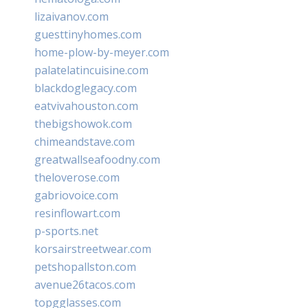
lizaivanov.com
guesttinyhomes.com
home-plow-by-meyer.com
palatelatincuisine.com
blackdoglegacy.com
eatvivahouston.com
thebigshowok.com
chimeandstave.com
greatwallseafoodny.com
theloverose.com
gabriovoice.com
resinflowart.com
p-sports.net
korsairstreetwear.com
petshopallston.com
avenue26tacos.com
topgglasses.com