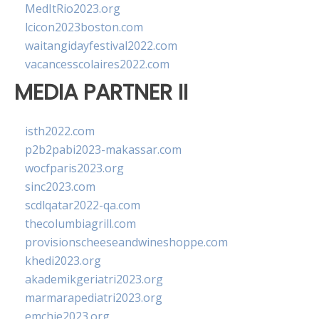
MedItRio2023.org
lcicon2023boston.com
waitangidayfestival2022.com
vacancesscolaires2022.com
MEDIA PARTNER II
isth2022.com
p2b2pabi2023-makassar.com
wocfparis2023.org
sinc2023.com
scdlqatar2022-qa.com
thecolumbiagrill.com
provisionscheeseandwineshoppe.com
khedi2023.org
akademikgeriatri2023.org
marmarapediatri2023.org
emchie2023.org