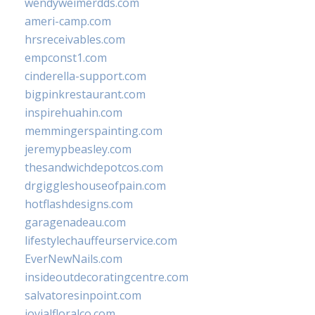
wendyweimerdds.com
ameri-camp.com
hrsreceivables.com
empconst1.com
cinderella-support.com
bigpinkrestaurant.com
inspirehuahin.com
memmingerspainting.com
jeremypbeasley.com
thesandwichdepotcos.com
drgiggleshouseofpain.com
hotflashdesigns.com
garagenadeau.com
lifestylechauffeurservice.com
EverNewNails.com
insideoutdecoratingcentre.com
salvatoresinpoint.com
jovialfloralco.com