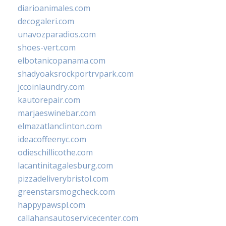
diarioanimales.com
decogaleri.com
unavozparadios.com
shoes-vert.com
elbotanicopanama.com
shadyoaksrockportrvpark.com
jccoinlaundry.com
kautorepair.com
marjaeswinebar.com
elmazatlanclinton.com
ideacoffeenyc.com
odieschillicothe.com
lacantinitagalesburg.com
pizzadeliverybristol.com
greenstarsmogcheck.com
happypawspl.com
callahansautoservicecenter.com