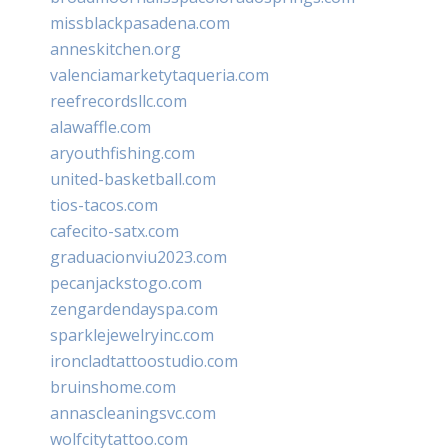
missblackpasadena.com
anneskitchen.org
valenciamarketytaqueria.com
reefrecordsllc.com
alawaffle.com
aryouthfishing.com
united-basketball.com
tios-tacos.com
cafecito-satx.com
graduacionviu2023.com
pecanjackstogo.com
zengardendayspa.com
sparklejewelryinc.com
ironcladtattoostudio.com
bruinshome.com
annascleaningsvc.com
wolfcitytattoo.com