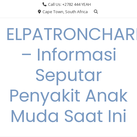
Skip
Call Us: +2782 444 YEAH
to
Cape Town, South Africa
content
ELPATRONCHA
– Informasi
Seputar
Penyakit Anak
Muda Saat Ini