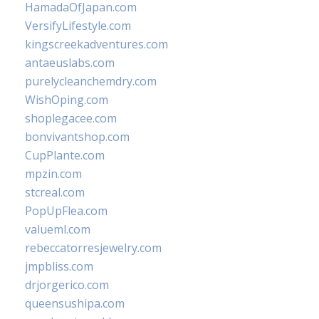
HamadaOfJapan.com
VersifyLifestyle.com
kingscreekadventures.com
antaeuslabs.com
purelycleanchemdry.com
WishOping.com
shoplegacee.com
bonvivantshop.com
CupPlante.com
mpzin.com
stcreal.com
PopUpFlea.com
valueml.com
rebeccatorresjewelry.com
jmpbliss.com
drjorgerico.com
queensushipa.com