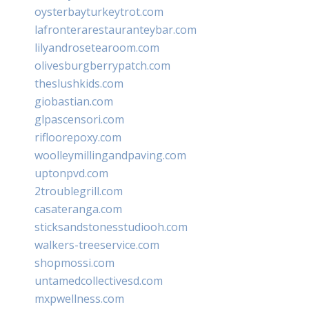
oysterbayturkeytrot.com
lafronterarestauranteybar.com
lilyandrosetearoom.com
olivesburgberrypatch.com
theslushkids.com
giobastian.com
glpascensori.com
rifloorepoxy.com
woolleymillingandpaving.com
uptonpvd.com
2troublegrill.com
casateranga.com
sticksandstonesstudiooh.com
walkers-treeservice.com
shopmossi.com
untamedcollectivesd.com
mxpwellness.com