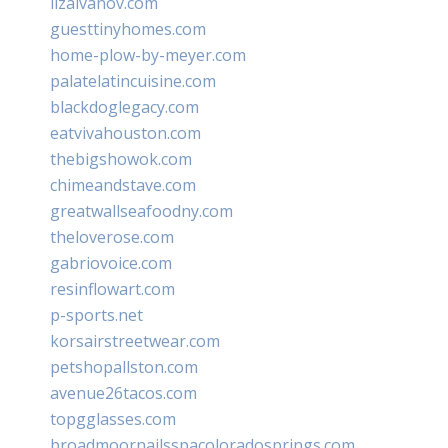
lizaivanov.com
guesttinyhomes.com
home-plow-by-meyer.com
palatelatincuisine.com
blackdoglegacy.com
eatvivahouston.com
thebigshowok.com
chimeandstave.com
greatwallseafoodny.com
theloverose.com
gabriovoice.com
resinflowart.com
p-sports.net
korsairstreetwear.com
petshopallston.com
avenue26tacos.com
topgglasses.com
broadmoornailsspacoloradosprings.com