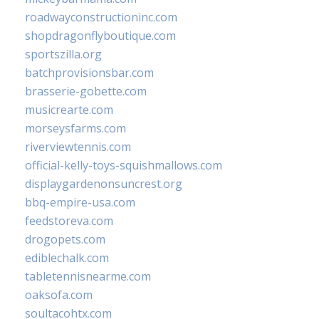
roadwayconstructioninc.com
shopdragonflyboutique.com
sportszilla.org
batchprovisionsbar.com
brasserie-gobette.com
musicrearte.com
morseysfarms.com
riverviewtennis.com
official-kelly-toys-squishmallows.com
displaygardenonsuncrest.org
bbq-empire-usa.com
feedstoreva.com
drogopets.com
ediblechalk.com
tabletennisnearme.com
oaksofa.com
soultacohtx.com