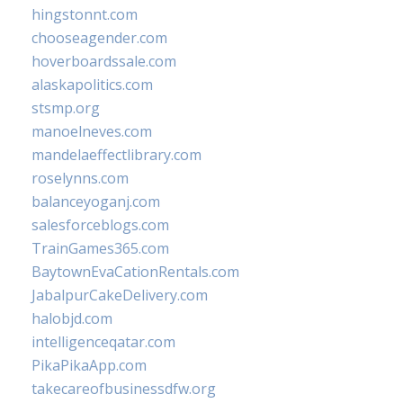
hingstonnt.com
chooseagender.com
hoverboardssale.com
alaskapolitics.com
stsmp.org
manoelneves.com
mandelaeffectlibrary.com
roselynns.com
balanceyoganj.com
salesforceblogs.com
TrainGames365.com
BaytownEvaCationRentals.com
JabalpurCakeDelivery.com
halobjd.com
intelligenceqatar.com
PikaPikaApp.com
takecareofbusinessdfw.org