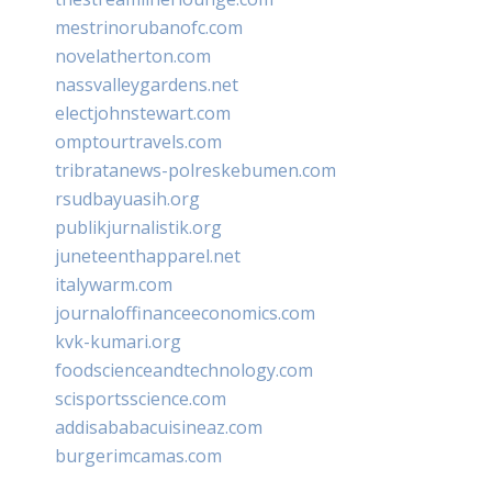
mestrinorubanofc.com
novelatherton.com
nassvalleygardens.net
electjohnstewart.com
omptourtravels.com
tribratanews-polreskebumen.com
rsudbayuasih.org
publikjurnalistik.org
juneteenthapparel.net
italywarm.com
journaloffinanceeconomics.com
kvk-kumari.org
foodscienceandtechnology.com
scisportsscience.com
addisababacuisineaz.com
burgerimcamas.com