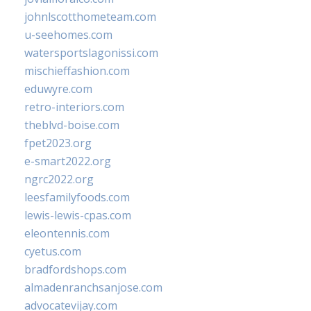
johnlscotthometeam.com
u-seehomes.com
watersportslagonissi.com
mischieffashion.com
eduwyre.com
retro-interiors.com
theblvd-boise.com
fpet2023.org
e-smart2022.org
ngrc2022.org
leesfamilyfoods.com
lewis-lewis-cpas.com
eleontennis.com
cyetus.com
bradfordshops.com
almadenranchsanjose.com
advocatevijay.com