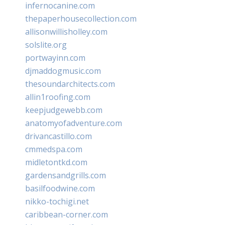
infernocanine.com
thepaperhousecollection.com
allisonwillisholley.com
solslite.org
portwayinn.com
djmaddogmusic.com
thesoundarchitects.com
allin1roofing.com
keepjudgewebb.com
anatomyofadventure.com
drivancastillo.com
cmmedspa.com
midletontkd.com
gardensandgrills.com
basilfoodwine.com
nikko-tochigi.net
caribbean-corner.com