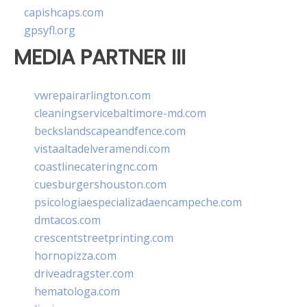
capishcaps.com
gpsyfl.org
MEDIA PARTNER III
vwrepairarlington.com
cleaningservicebaltimore-md.com
beckslandscapeandfence.com
vistaaltadelveramendi.com
coastlinecateringnc.com
cuesburgershouston.com
psicologiaespecializadaencampeche.com
dmtacos.com
crescentstreetprinting.com
hornopizza.com
driveadragster.com
hematologa.com