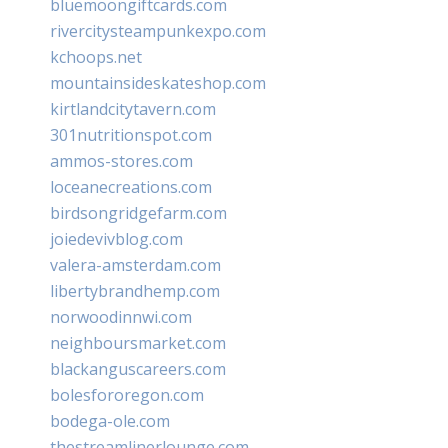
bluemoongiftcards.com
rivercitysteampunkexpo.com
kchoops.net
mountainsideskateshop.com
kirtlandcitytavern.com
301nutritionspot.com
ammos-stores.com
loceanecreations.com
birdsongridgefarm.com
joiedevivblog.com
valera-amsterdam.com
libertybrandhemp.com
norwoodinnwi.com
neighboursmarket.com
blackanguscareers.com
bolesfororegon.com
bodega-ole.com
thestreamlinerlounge.com