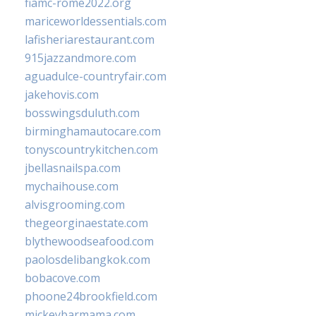
fiamc-rome2022.org
mariceworldessentials.com
lafisheriarestaurant.com
915jazzandmore.com
aguadulce-countryfair.com
jakehovis.com
bosswingsduluth.com
birminghamautocare.com
tonyscountrykitchen.com
jbellasnailspa.com
mychaihouse.com
alvisgrooming.com
thegeorginaestate.com
blythewoodseafood.com
paolosdelibangkok.com
bobacove.com
phoone24brookfield.com
mickeybarmama.com