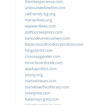
theintexperience.com
unboundedthefilm.com
catfriends-bg.org
marianlives.org
waywardtees.com
pidfloorsexpress.com
bancodevenezuelaen.com
bettermoodfoodcorporation.com
hingstonnt.com
chooseagender.com
hoverboardssale.com
alaskapolitics.com
stsmp.org
manoelneves.com
mandelaeffectlibrary.com
roselynns.com
balanceyoganj.com