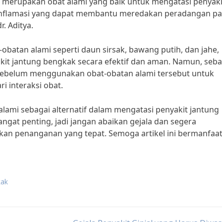
ga merupakan obat alami yang baik untuk mengatasi penyaki
-inflamasi yang dapat membantu meredakan peradangan p
. Aditya.
tan alami seperti daun sirsak, bawang putih, dan jahe,
t jantung bengkak secara efektif dan aman. Namun, seba
 sebelum menggunakan obat-obatan alami tersebut untuk
 interaksi obat.
lami sebagai alternatif dalam mengatasi penyakit jantung
ngat penting, jadi jangan abaikan gejala dan segera
an penanganan yang tepat. Semoga artikel ini bermanfaa
kak