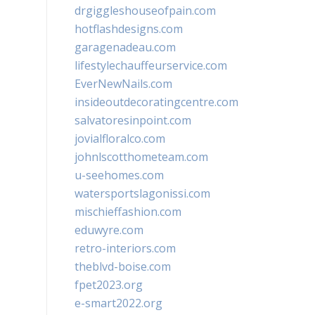
drgiggleshouseofpain.com
hotflashdesigns.com
garagenadeau.com
lifestylechauffeurservice.com
EverNewNails.com
insideoutdecoratingcentre.com
salvatoresinpoint.com
jovialfloralco.com
johnlscotthometeam.com
u-seehomes.com
watersportslagonissi.com
mischieffashion.com
eduwyre.com
retro-interiors.com
theblvd-boise.com
fpet2023.org
e-smart2022.org