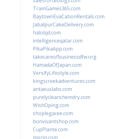
salesforceblogs.com
TrainGames365.com
BaytownEvaCationRentals.com
JabalpurCakeDelivery.com
halobjd.com
intelligenceqatar.com
PikaPikaApp.com
takecareofbusinessdfw.org
HamadaOfJapan.com
VersifyLifestyle.com
kingscreekadventures.com
antaeuslabs.com
purelycleanchemdry.com
WishOping.com
shoplegacee.com
bonvivantshop.com
CupPlante.com
mpzin.com