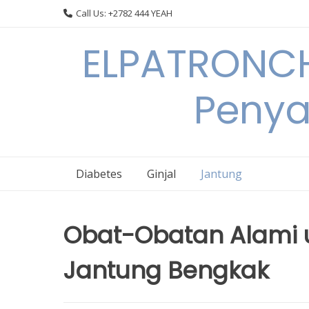
Skip
Call Us: +2782 444 YEAH
to
content
ELPATRONCH
Penya
Diabetes
Ginjal
Jantung
Obat-Obatan Alami u
Jantung Bengkak