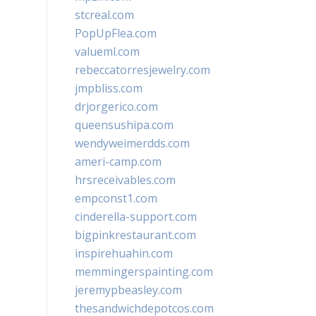
stcreal.com
PopUpFlea.com
valueml.com
rebeccatorresjewelry.com
jmpbliss.com
drjorgerico.com
queensushipa.com
wendyweimerdds.com
ameri-camp.com
hrsreceivables.com
empconst1.com
cinderella-support.com
bigpinkrestaurant.com
inspirehuahin.com
memmingerspainting.com
jeremypbeasley.com
thesandwichdepotcos.com