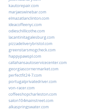
kautorepair.com
marjaeswinebar.com
elmazatlanclinton.com
ideacoffeenyc.com
odieschillicothe.com
lacantinitagalesburg.com
pizzadeliverybristol.com
greenstarsmogcheck.com
happypawspl.com
callahansautoservicecenter.com
georgiascornermarket.com
perfectfit24-7.com
portugalprivatedriver.com
von-racer.com
coffeeshopcharleston.com
salon104mainstreet.com
alkaspringswater.com