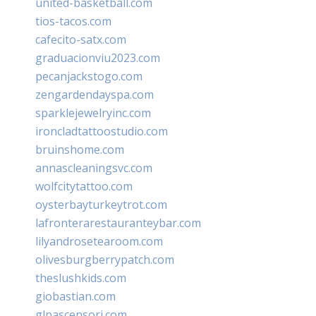
united-basketball.com
tios-tacos.com
cafecito-satx.com
graduacionviu2023.com
pecanjackstogo.com
zengardendayspa.com
sparklejewelryinc.com
ironcladtattoostudio.com
bruinshome.com
annascleaningsvc.com
wolfcitytattoo.com
oysterbayturkeytrot.com
lafronterarestauranteybar.com
lilyandrosetearoom.com
olivesburgberrypatch.com
theslushkids.com
giobastian.com
glpascensori.com