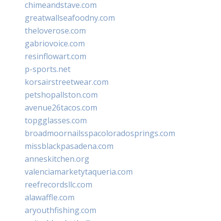
chimeandstave.com
greatwallseafoodny.com
theloverose.com
gabriovoice.com
resinflowart.com
p-sports.net
korsairstreetwear.com
petshopallston.com
avenue26tacos.com
topgglasses.com
broadmoornailsspacoloradosprings.com
missblackpasadena.com
anneskitchen.org
valenciamarketytaqueria.com
reefrecordsllc.com
alawaffle.com
aryouthfishing.com