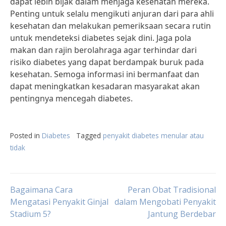
dapat lebih bijak dalam menjaga kesehatan mereka.
Penting untuk selalu mengikuti anjuran dari para ahli
kesehatan dan melakukan pemeriksaan secara rutin
untuk mendeteksi diabetes sejak dini. Jaga pola
makan dan rajin berolahraga agar terhindar dari
risiko diabetes yang dapat berdampak buruk pada
kesehatan. Semoga informasi ini bermanfaat dan
dapat meningkatkan kesadaran masyarakat akan
pentingnya mencegah diabetes.
Posted in
Diabetes
Tagged
penyakit diabetes menular atau
tidak
Post
Bagaimana Cara
Peran Obat Tradisional
Mengatasi Penyakit Ginjal
dalam Mengobati Penyakit
Stadium 5?
Jantung Berdebar
navigation