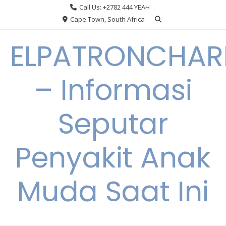
Skip
Call Us: +2782 444 YEAH
to
Cape Town, South Africa
content
ELPATRONCHA
– Informasi
Seputar
Penyakit Anak
Muda Saat Ini