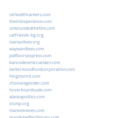
okhealthcareers.com
theintexperience.com
unboundedthefilm.com
catfriends-bg.org
marianlives.org
waywardtees.com
pidfloorsexpress.com
bancodevenezuelaen.com
bettermoodfoodcorporation.com
hingstonnt.com
chooseagender.com
hoverboardssale.com
alaskapolitics.com
stsmp.org
manoelneves.com
mandelaeffectlibrary.com