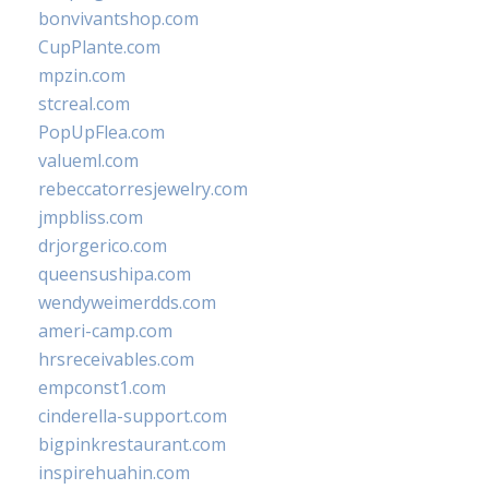
bonvivantshop.com
CupPlante.com
mpzin.com
stcreal.com
PopUpFlea.com
valueml.com
rebeccatorresjewelry.com
jmpbliss.com
drjorgerico.com
queensushipa.com
wendyweimerdds.com
ameri-camp.com
hrsreceivables.com
empconst1.com
cinderella-support.com
bigpinkrestaurant.com
inspirehuahin.com