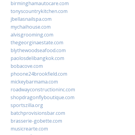
birminghamautocare.com
tonyscountrykitchen.com
jbellasnailspa.com
mychaihouse.com
alvisgrooming.com
thegeorginaestate.com
blythewoodseafood.com
paolosdelibangkok.com
bobacove.com
phoone24brookfield.com
mickeybarmama.com
roadwayconstructioninc.com
shopdragonflyboutique.com
sportszilla.org
batchprovisionsbar.com
brasserie-gobette.com
musicrearte.com