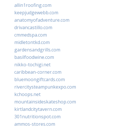
allin1roofing.com
keepjudgewebb.com
anatomyofadventure.com
drivancastillo.com
cmmedspa.com
midletontkd.com
gardensandgrills.com
basilfoodwine.com
nikko-tochigi.net
caribbean-corner.com
bluemoongiftcards.com
rivercitysteampunkexpo.com
kchoops.net
mountainsideskateshop.com
kirtlandcitytavern.com
301nutritionspot.com
ammos-stores.com