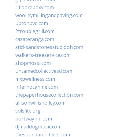
rifloorepoxy.com
woolleymillingandpaving.com
uptonpvd.com
2troublegrill.com
casateranga.com
sticksandstonesstudiooh.com
walkers-treeservice.com
shopmossi.com
untamedcollectivesd.com
mxpwellness.com
infernocanine.com
thepaperhousecollection.com
allisonwillisholley.com
solslite.org
portwayinn.com
djmaddogmusic.com
thesoundarchitects.com