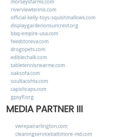
morseysfarms.com
riverviewtennis.com
official-kelly-toys-squishmallows.com
displaygardenonsuncrest.org
bbq-empire-usa.com
feedstoreva.com
drogopets.com
ediblechalk.com
tabletennisnearme.com
oaksofa.com
soultacohtx.com
capishcaps.com
gpsyfl.org
MEDIA PARTNER III
vwrepairarlington.com
cleaningservicebaltimore-md.com