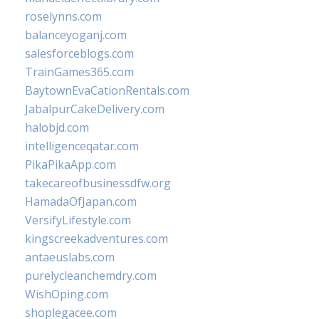
roselynns.com
balanceyoganj.com
salesforceblogs.com
TrainGames365.com
BaytownEvaCationRentals.com
JabalpurCakeDelivery.com
halobjd.com
intelligenceqatar.com
PikaPikaApp.com
takecareofbusinessdfw.org
HamadaOfJapan.com
VersifyLifestyle.com
kingscreekadventures.com
antaeuslabs.com
purelycleanchemdry.com
WishOping.com
shoplegacee.com