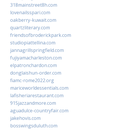
318mainstreet8h.com
lovenailsspari.com
oakberry-kuwait.com
quartzliterary.com
friendsofbroderickpark.com
studiopiattellina.com
jannagrillspringfield.com
fujiyamacharleston.com
elpatronchardon.com
donglaishun-order.com
fiamc-rome2022.org
mariceworldessentials.com
lafisheriarestaurant.com
915jazzandmore.com
aguadulce-countryfair.com
jakehovis.com
bosswingsduluth.com