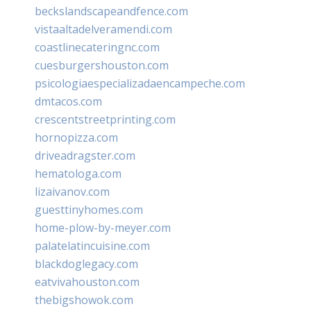
beckslandscapeandfence.com
vistaaltadelveramendi.com
coastlinecateringnc.com
cuesburgershouston.com
psicologiaespecializadaencampeche.com
dmtacos.com
crescentstreetprinting.com
hornopizza.com
driveadragster.com
hematologa.com
lizaivanov.com
guesttinyhomes.com
home-plow-by-meyer.com
palatelatincuisine.com
blackdoglegacy.com
eatvivahouston.com
thebigshowok.com