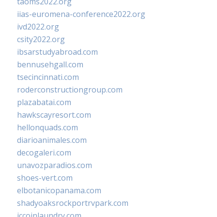
taoms2022.org
iias-euromena-conference2022.org
ivd2022.org
csity2022.org
ibsarstudyabroad.com
bennusehgall.com
tsecincinnati.com
roderconstructiongroup.com
plazabatai.com
hawkscayresort.com
hellonquads.com
diarioanimales.com
decogaleri.com
unavozparadios.com
shoes-vert.com
elbotanicopanama.com
shadyoaksrockportrvpark.com
jccoinlaundry.com