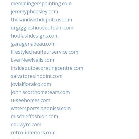
memmingerspainting.com
jeremypbeasley.com
thesandwichdepotcos.com
drgiggleshouseofpain.com
hotflashdesigns.com
garagenadeau.com
lifestylechauffeurservice.com
EverNewNails.com
insideoutdecoratingcentre.com
salvatoresinpoint.com
jovialfloralco.com
johnlscotthometeam.com
u-seehomes.com
watersportslagonissi.com
mischieffashion.com
eduwyre.com
retro-interiors.com