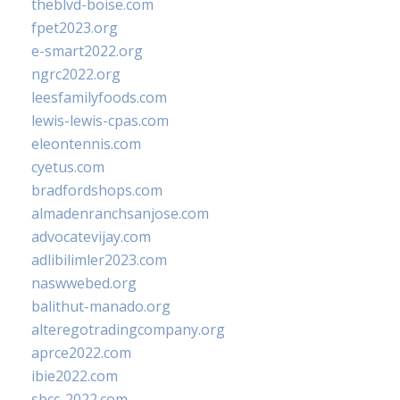
theblvd-boise.com
fpet2023.org
e-smart2022.org
ngrc2022.org
leesfamilyfoods.com
lewis-lewis-cpas.com
eleontennis.com
cyetus.com
bradfordshops.com
almadenranchsanjose.com
advocatevijay.com
adlibilimler2023.com
naswwebed.org
balithut-manado.org
alteregotradingcompany.org
aprce2022.com
ibie2022.com
sbcc-2022.com