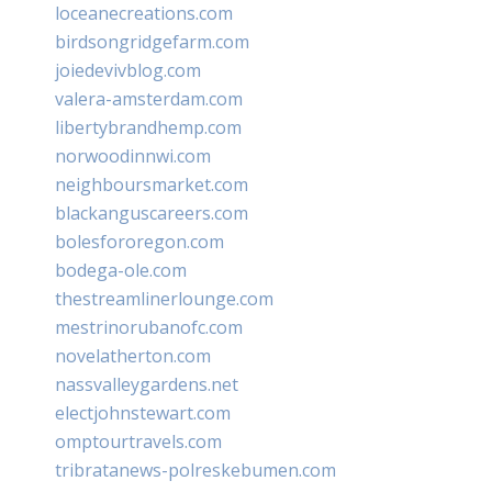
loceanecreations.com
birdsongridgefarm.com
joiedevivblog.com
valera-amsterdam.com
libertybrandhemp.com
norwoodinnwi.com
neighboursmarket.com
blackanguscareers.com
bolesfororegon.com
bodega-ole.com
thestreamlinerlounge.com
mestrinorubanofc.com
novelatherton.com
nassvalleygardens.net
electjohnstewart.com
omptourtravels.com
tribratanews-polreskebumen.com