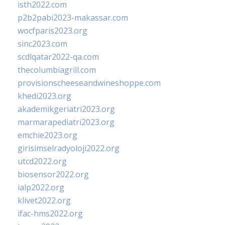
isth2022.com
p2b2pabi2023-makassar.com
wocfparis2023.org
sinc2023.com
scdlqatar2022-qa.com
thecolumbiagrill.com
provisionscheeseandwineshoppe.com
khedi2023.org
akademikgeriatri2023.org
marmarapediatri2023.org
emchie2023.org
girisimselradyoloji2022.org
utcd2022.org
biosensor2022.org
ialp2022.org
klivet2022.org
ifac-hms2022.org