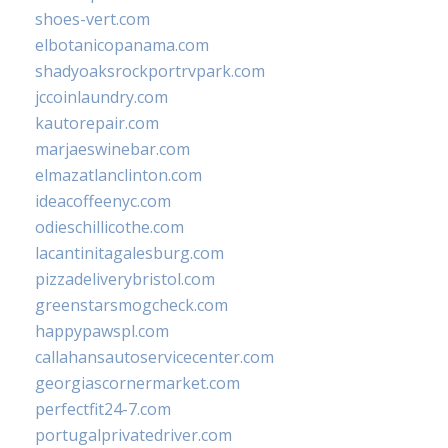
shoes-vert.com
elbotanicopanama.com
shadyoaksrockportrvpark.com
jccoinlaundry.com
kautorepair.com
marjaeswinebar.com
elmazatlanclinton.com
ideacoffeenyc.com
odieschillicothe.com
lacantinitagalesburg.com
pizzadeliverybristol.com
greenstarsmogcheck.com
happypawspl.com
callahansautoservicecenter.com
georgiascornermarket.com
perfectfit24-7.com
portugalprivatedriver.com