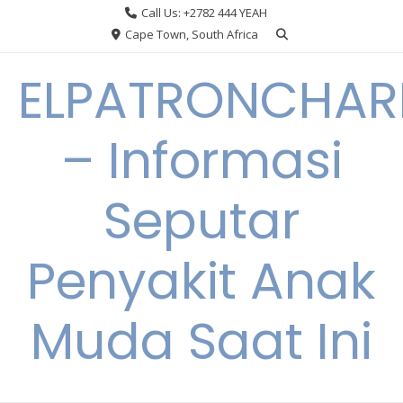
Skip
Call Us: +2782 444 YEAH
to
Cape Town, South Africa
content
ELPATRONCHA
– Informasi
Seputar
Penyakit Anak
Muda Saat Ini