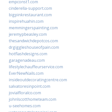
empconst1.com
cinderella-support.com
bigpinkrestaurant.com
inspirehuahin.com
memmingerspainting.com
jeremypbeasley.com
thesandwichdepotcos.com
drgiggleshouseofpain.com
hotflashdesigns.com
garagenadeau.com
lifestylechauffeurservice.com
EverNewNails.com
insideoutdecoratingcentre.com
salvatoresinpoint.com
jovialfloralco.com
johnlscotthometeam.com
u-seehomes.com