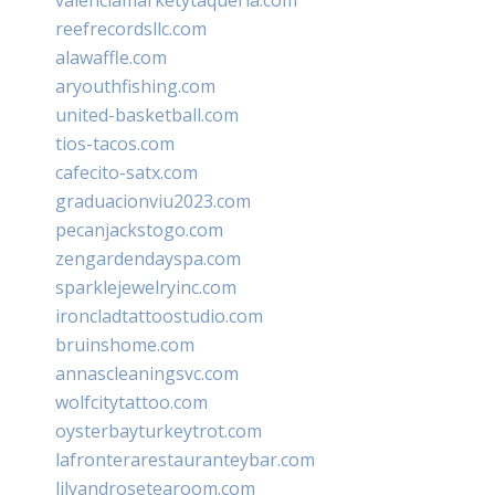
reefrecordsllc.com
alawaffle.com
aryouthfishing.com
united-basketball.com
tios-tacos.com
cafecito-satx.com
graduacionviu2023.com
pecanjackstogo.com
zengardendayspa.com
sparklejewelryinc.com
ironcladtattoostudio.com
bruinshome.com
annascleaningsvc.com
wolfcitytattoo.com
oysterbayturkeytrot.com
lafronterarestauranteybar.com
lilyandrosetearoom.com