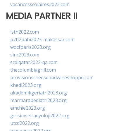
vacancesscolaires2022.com
MEDIA PARTNER II
isth2022.com
p2b2pabi2023-makassar.com
wocfparis2023.org
sinc2023.com
scdlqatar2022-qa.com
thecolumbiagrill.com
provisionscheeseandwineshoppe.com
khedi2023.org
akademikgeriatri2023.org
marmarapediatri2023.org
emchie2023.org
girisimselradyoloji2022.org
utcd2022.org
biosensor2022.org