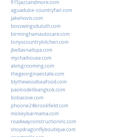
915jazzandmore.com
aguadulce-countryfair.com
jakehovis.com
bosswingsduluth.com
birminghamautocare.com
tonyscountrykitchen.com
jbellasnailspa.com
mychaihouse.com
alvisgrooming.com
thegeorginaestate.com
blythewoodseafood.com
paolosdelibangkok.com
bobacove.com
phoone24brookfield.com
mickeybarmama.com
roadwayconstructioninc.com
shopdragonflyboutique.com