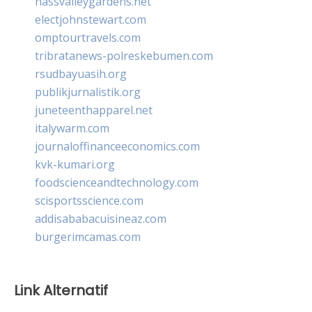
nassvalleygardens.net
electjohnstewart.com
omptourtravels.com
tribratanews-polreskebumen.com
rsudbayuasih.org
publikjurnalistik.org
juneteenthapparel.net
italywarm.com
journaloffinanceeconomics.com
kvk-kumari.org
foodscienceandtechnology.com
scisportsscience.com
addisababacuisineaz.com
burgerimcamas.com
Link Alternatif