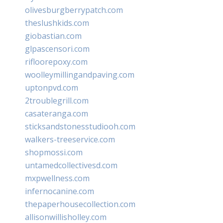
olivesburgberrypatch.com
theslushkids.com
giobastian.com
glpascensori.com
rifloorepoxy.com
woolleymillingandpaving.com
uptonpvd.com
2troublegrill.com
casateranga.com
sticksandstonesstudiooh.com
walkers-treeservice.com
shopmossi.com
untamedcollectivesd.com
mxpwellness.com
infernocanine.com
thepaperhousecollection.com
allisonwillisholley.com