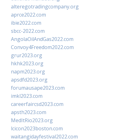
alteregotradingcompany.org
aprce2022.com
ibie2022.com
sbcc-2022.com
AngolaOilAndGas2022.com
Convoy4Freedom2022.com
grur2023.org
hkhk2023.org
napm2023.org
apsdfd2023.org
forumausape2023.com
imkl2023.com
careerfaircsd2023.com
apsth2023.com
MedItRio2023.org
lcicon2023boston.com
waitangidayfestival2022.com