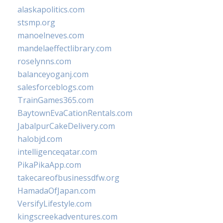
alaskapolitics.com
stsmp.org
manoelneves.com
mandelaeffectlibrary.com
roselynns.com
balanceyoganj.com
salesforceblogs.com
TrainGames365.com
BaytownEvaCationRentals.com
JabalpurCakeDelivery.com
halobjd.com
intelligenceqatar.com
PikaPikaApp.com
takecareofbusinessdfw.org
HamadaOfJapan.com
VersifyLifestyle.com
kingscreekadventures.com