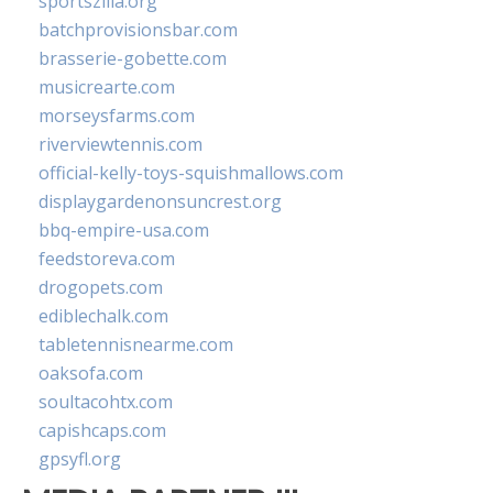
sportszilla.org
batchprovisionsbar.com
brasserie-gobette.com
musicrearte.com
morseysfarms.com
riverviewtennis.com
official-kelly-toys-squishmallows.com
displaygardenonsuncrest.org
bbq-empire-usa.com
feedstoreva.com
drogopets.com
ediblechalk.com
tabletennisnearme.com
oaksofa.com
soultacohtx.com
capishcaps.com
gpsyfl.org