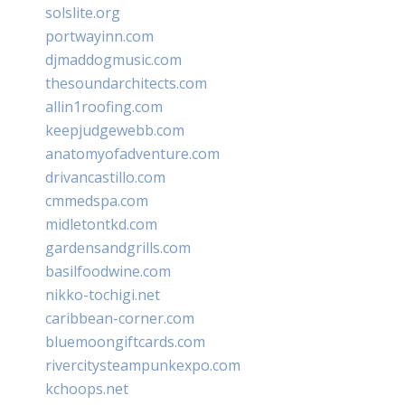
solslite.org
portwayinn.com
djmaddogmusic.com
thesoundarchitects.com
allin1roofing.com
keepjudgewebb.com
anatomyofadventure.com
drivancastillo.com
cmmedspa.com
midletontkd.com
gardensandgrills.com
basilfoodwine.com
nikko-tochigi.net
caribbean-corner.com
bluemoongiftcards.com
rivercitysteampunkexpo.com
kchoops.net