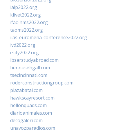
ialp2022.org
klivet2022.org
ifac-hms2022.org
taoms2022.org
iias-euromena-conference2022.org
ivd2022.org
csity2022.org
ibsarstudyabroad.com
bennusehgall.com
tsecincinnati.com
roderconstructiongroup.com
plazabatai.com
hawkscayresort.com
hellonquads.com
diarioanimales.com
decogaleri.com
unavozparadios.com