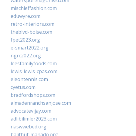
watersportslagonissi.com
mischieffashion.com
eduwyre.com
retro-interiors.com
theblvd-boise.com
fpet2023.org
e-smart2022.org
ngrc2022.org
leesfamilyfoods.com
lewis-lewis-cpas.com
eleontennis.com
cyetus.com
bradfordshops.com
almadenranchsanjose.com
advocatevijay.com
adlibilimler2023.com
naswwebed.org
balithut-manado.org