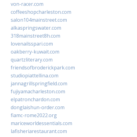
von-racer.com
coffeeshopcharleston.com
salon104mainstreet.com
alkaspringswater.com
318mainstreet8h.com
lovenailsspari.com
oakberry-kuwait.com
quartzliterary.com
friendsofbroderickpark.com
studiopiattellina.com
jannagrillspringfield.com
fujiyamacharleston.com
elpatronchardon.com
donglaishun-order.com
fiamc-rome2022.org
mariceworldessentials.com
lafisheriarestaurant.com