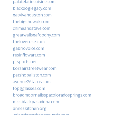
palatelatincuisine.com
blackdoglegacy.com
eatvivahouston.com
thebigshowok.com
chimeandstave.com
greatwallseafoodny.com
theloverose.com
gabriovoice.com
resinflowart.com
p-sports.net
korsairstreetwear.com
petshopallston.com
avenue26tacos.com
topgglasses.com
broadmoornailsspacoloradosprings.com
missblackpasadena.com
anneskitchen.org
valenciamarketytaqueria.com