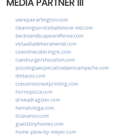
MEDIA PARTNER III
vwrepairarlington.com
cleaningservicebaltimore-md.com
beckslandscapeandfence.com
vistaaltadelveramendi.com
coastlinecateringnc.com
cuesburgershouston.com
psicologiaespecializadaencampeche.com
dmtacos.com
crescentstreetprinting.com
hornopizza.com
driveadragster.com
hematologa.com
lizaivanov.com
guesttinyhomes.com
home-plow-by-meyer.com