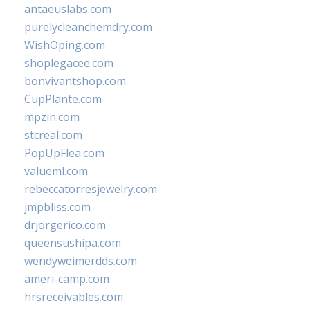
antaeuslabs.com
purelycleanchemdry.com
WishOping.com
shoplegacee.com
bonvivantshop.com
CupPlante.com
mpzin.com
stcreal.com
PopUpFlea.com
valueml.com
rebeccatorresjewelry.com
jmpbliss.com
drjorgerico.com
queensushipa.com
wendyweimerdds.com
ameri-camp.com
hrsreceivables.com