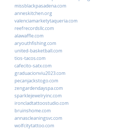
missblackpasadena.com
anneskitchen.org
valenciamarketytaqueria.com
reefrecordsllc.com
alawaffle.com
aryouthfishing.com
united-basketball.com
tios-tacos.com
cafecito-satx.com
graduacionviu2023.com
pecanjackstogo.com
zengardendayspa.com
sparklejewelryinc.com
ironcladtattoostudio.com
bruinshome.com
annascleaningsvc.com
wolfcitytattoo.com