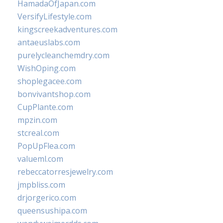
HamadaOfJapan.com
VersifyLifestyle.com
kingscreekadventures.com
antaeuslabs.com
purelycleanchemdry.com
WishOping.com
shoplegacee.com
bonvivantshop.com
CupPlante.com
mpzin.com
stcreal.com
PopUpFlea.com
valueml.com
rebeccatorresjewelry.com
jmpbliss.com
drjorgerico.com
queensushipa.com