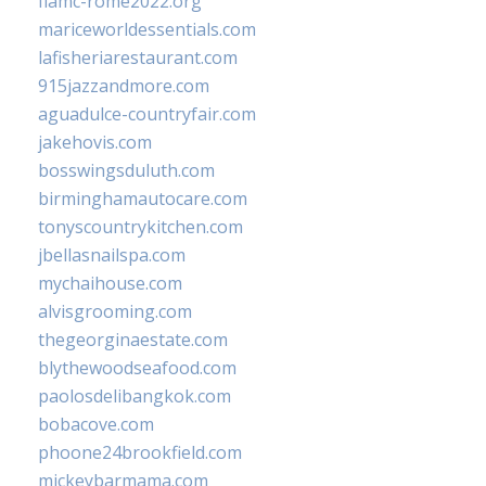
fiamc-rome2022.org
mariceworldessentials.com
lafisheriarestaurant.com
915jazzandmore.com
aguadulce-countryfair.com
jakehovis.com
bosswingsduluth.com
birminghamautocare.com
tonyscountrykitchen.com
jbellasnailspa.com
mychaihouse.com
alvisgrooming.com
thegeorginaestate.com
blythewoodseafood.com
paolosdelibangkok.com
bobacove.com
phoone24brookfield.com
mickeybarmama.com