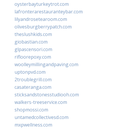
oysterbayturkeytrot.com
lafronterarestauranteybar.com
lilyandrosetearoom.com
olivesburgberrypatch.com
theslushkids.com
giobastian.com
glpascensori.com
rifloorepoxy.com
woolleymillingandpaving.com
uptonpvd.com
2troublegrill.com
casateranga.com
sticksandstonesstudiooh.com
walkers-treeservice.com
shopmossi.com
untamedcollectivesd.com
mxpwellness.com