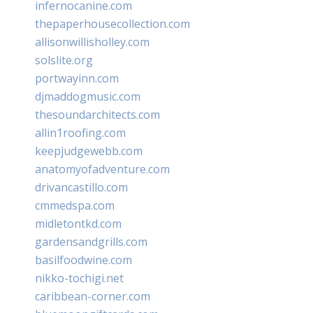
infernocanine.com
thepaperhousecollection.com
allisonwillisholley.com
solslite.org
portwayinn.com
djmaddogmusic.com
thesoundarchitects.com
allin1roofing.com
keepjudgewebb.com
anatomyofadventure.com
drivancastillo.com
cmmedspa.com
midletontkd.com
gardensandgrills.com
basilfoodwine.com
nikko-tochigi.net
caribbean-corner.com