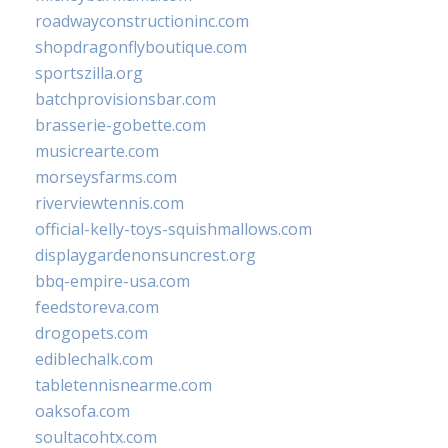
roadwayconstructioninc.com
shopdragonflyboutique.com
sportszilla.org
batchprovisionsbar.com
brasserie-gobette.com
musicrearte.com
morseysfarms.com
riverviewtennis.com
official-kelly-toys-squishmallows.com
displaygardenonsuncrest.org
bbq-empire-usa.com
feedstoreva.com
drogopets.com
ediblechalk.com
tabletennisnearme.com
oaksofa.com
soultacohtx.com