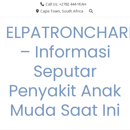
Skip
Call Us: +2782 444 YEAH
to
Cape Town, South Africa
content
ELPATRONCHA
– Informasi
Seputar
Penyakit Anak
Muda Saat Ini