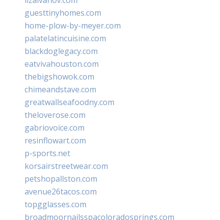
guesttinyhomes.com
home-plow-by-meyer.com
palatelatincuisine.com
blackdoglegacy.com
eatvivahouston.com
thebigshowok.com
chimeandstave.com
greatwallseafoodny.com
theloverose.com
gabriovoice.com
resinflowart.com
p-sports.net
korsairstreetwear.com
petshopallston.com
avenue26tacos.com
topgglasses.com
broadmoornailsspacoloradosprings.com