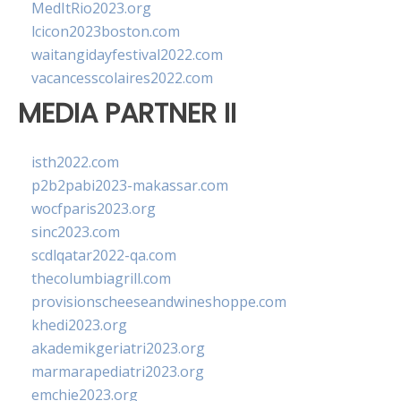
MedItRio2023.org
lcicon2023boston.com
waitangidayfestival2022.com
vacancesscolaires2022.com
MEDIA PARTNER II
isth2022.com
p2b2pabi2023-makassar.com
wocfparis2023.org
sinc2023.com
scdlqatar2022-qa.com
thecolumbiagrill.com
provisionscheeseandwineshoppe.com
khedi2023.org
akademikgeriatri2023.org
marmarapediatri2023.org
emchie2023.org