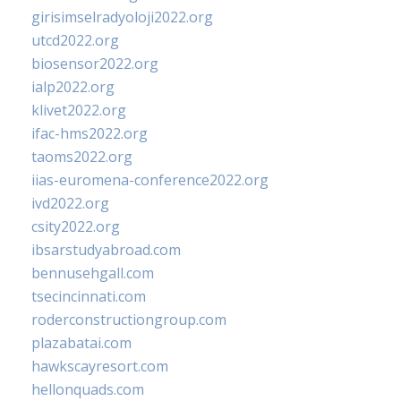
girisimselradyoloji2022.org
utcd2022.org
biosensor2022.org
ialp2022.org
klivet2022.org
ifac-hms2022.org
taoms2022.org
iias-euromena-conference2022.org
ivd2022.org
csity2022.org
ibsarstudyabroad.com
bennusehgall.com
tsecincinnati.com
roderconstructiongroup.com
plazabatai.com
hawkscayresort.com
hellonquads.com