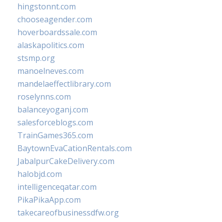
hingstonnt.com
chooseagender.com
hoverboardssale.com
alaskapolitics.com
stsmp.org
manoelneves.com
mandelaeffectlibrary.com
roselynns.com
balanceyoganj.com
salesforceblogs.com
TrainGames365.com
BaytownEvaCationRentals.com
JabalpurCakeDelivery.com
halobjd.com
intelligenceqatar.com
PikaPikaApp.com
takecareofbusinessdfw.org