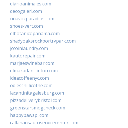
diarioanimales.com
decogaleri.com
unavozparadios.com
shoes-vert.com
elbotanicopanama.com
shadyoaksrockportrvpark.com
jccoinlaundry.com
kautorepair.com
marjaeswinebar.com
elmazatlanclinton.com
ideacoffeenyc.com
odieschillicothe.com
lacantinitagalesburg.com
pizzadeliverybristol.com
greenstarsmogcheck.com
happypawspl.com
callahansautoservicecenter.com