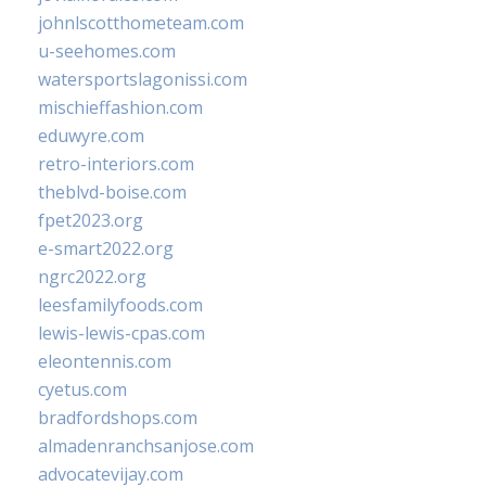
johnlscotthometeam.com
u-seehomes.com
watersportslagonissi.com
mischieffashion.com
eduwyre.com
retro-interiors.com
theblvd-boise.com
fpet2023.org
e-smart2022.org
ngrc2022.org
leesfamilyfoods.com
lewis-lewis-cpas.com
eleontennis.com
cyetus.com
bradfordshops.com
almadenranchsanjose.com
advocatevijay.com