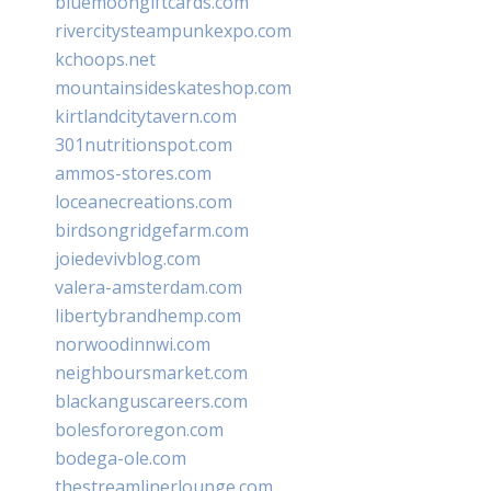
bluemoongiftcards.com
rivercitysteampunkexpo.com
kchoops.net
mountainsideskateshop.com
kirtlandcitytavern.com
301nutritionspot.com
ammos-stores.com
loceanecreations.com
birdsongridgefarm.com
joiedevivblog.com
valera-amsterdam.com
libertybrandhemp.com
norwoodinnwi.com
neighboursmarket.com
blackanguscareers.com
bolesfororegon.com
bodega-ole.com
thestreamlinerlounge.com