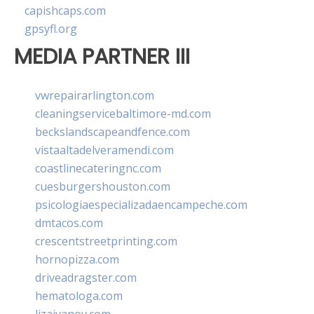
capishcaps.com
gpsyfl.org
MEDIA PARTNER III
vwrepairarlington.com
cleaningservicebaltimore-md.com
beckslandscapeandfence.com
vistaaltadelveramendi.com
coastlinecateringnc.com
cuesburgershouston.com
psicologiaespecializadaencampeche.com
dmtacos.com
crescentstreetprinting.com
hornopizza.com
driveadragster.com
hematologa.com
lizaivanov.com