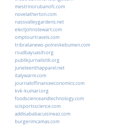
mestrinorubanofc.com
novelatherton.com
nassvalleygardens.net
electjohnstewart.com
omptourtravels.com
tribratanews-polreskebumen.com
rsudbayuasih.org
publikjurnalistik.org
juneteenthapparel.net
italywarm.com
journaloffinanceeconomics.com
kvk-kumari.org
foodscienceandtechnology.com
scisportsscience.com
addisababacuisineaz.com
burgerimcamas.com