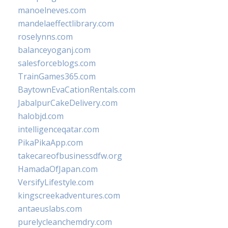
manoelneves.com
mandelaeffectlibrary.com
roselynns.com
balanceyoganj.com
salesforceblogs.com
TrainGames365.com
BaytownEvaCationRentals.com
JabalpurCakeDelivery.com
halobjd.com
intelligenceqatar.com
PikaPikaApp.com
takecareofbusinessdfw.org
HamadaOfJapan.com
VersifyLifestyle.com
kingscreekadventures.com
antaeuslabs.com
purelycleanchemdry.com