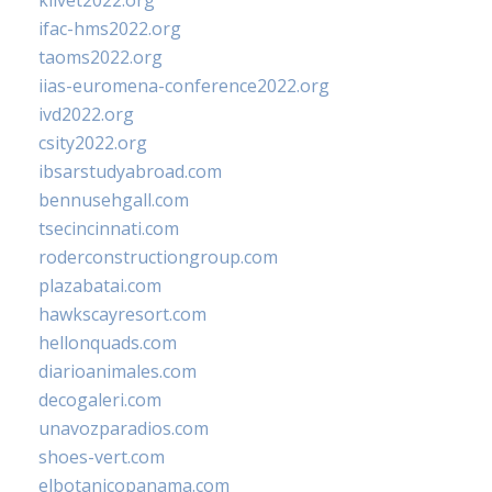
klivet2022.org
ifac-hms2022.org
taoms2022.org
iias-euromena-conference2022.org
ivd2022.org
csity2022.org
ibsarstudyabroad.com
bennusehgall.com
tsecincinnati.com
roderconstructiongroup.com
plazabatai.com
hawkscayresort.com
hellonquads.com
diarioanimales.com
decogaleri.com
unavozparadios.com
shoes-vert.com
elbotanicopanama.com