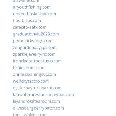
alawaffle.com
aryouthfishing.com
united-basketball.com
tios-tacos.com
cafecito-satx.com
graduacionviu2023.com
pecanjackstogo.com
zengardendayspa.com
sparklejewelryinc.com
ironcladtattoostudio.com
bruinshome.com
annascleaningsvc.com
wolfcitytattoo.com
oysterbayturkeytrot.com
lafronterarestauranteybar.com
lilyandrosetearoom.com
olivesburgberrypatch.com
theslushkids.com