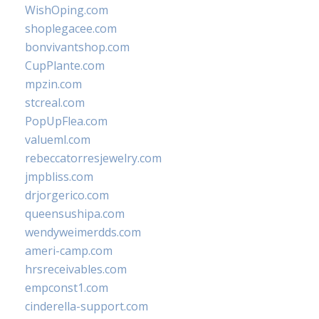
WishOping.com
shoplegacee.com
bonvivantshop.com
CupPlante.com
mpzin.com
stcreal.com
PopUpFlea.com
valueml.com
rebeccatorresjewelry.com
jmpbliss.com
drjorgerico.com
queensushipa.com
wendyweimerdds.com
ameri-camp.com
hrsreceivables.com
empconst1.com
cinderella-support.com