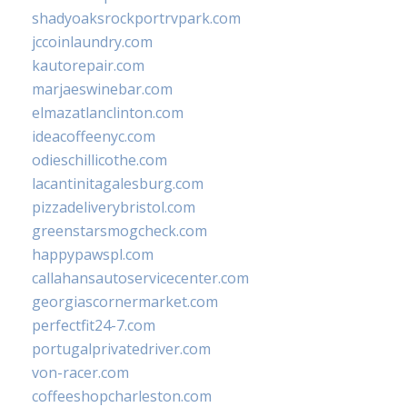
shadyoaksrockportrvpark.com
jccoinlaundry.com
kautorepair.com
marjaeswinebar.com
elmazatlanclinton.com
ideacoffeenyc.com
odieschillicothe.com
lacantinitagalesburg.com
pizzadeliverybristol.com
greenstarsmogcheck.com
happypawspl.com
callahansautoservicecenter.com
georgiascornermarket.com
perfectfit24-7.com
portugalprivatedriver.com
von-racer.com
coffeeshopcharleston.com