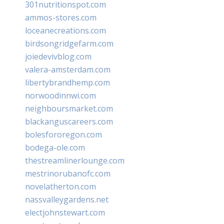
301nutritionspot.com
ammos-stores.com
loceanecreations.com
birdsongridgefarm.com
joiedevivblog.com
valera-amsterdam.com
libertybrandhemp.com
norwoodinnwi.com
neighboursmarket.com
blackanguscareers.com
bolesfororegon.com
bodega-ole.com
thestreamlinerlounge.com
mestrinorubanofc.com
novelatherton.com
nassvalleygardens.net
electjohnstewart.com