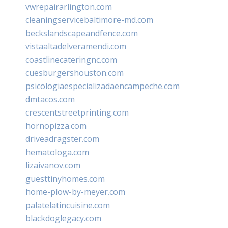
vwrepairarlington.com
cleaningservicebaltimore-md.com
beckslandscapeandfence.com
vistaaltadelveramendi.com
coastlinecateringnc.com
cuesburgershouston.com
psicologiaespecializadaencampeche.com
dmtacos.com
crescentstreetprinting.com
hornopizza.com
driveadragster.com
hematologa.com
lizaivanov.com
guesttinyhomes.com
home-plow-by-meyer.com
palatelatincuisine.com
blackdoglegacy.com