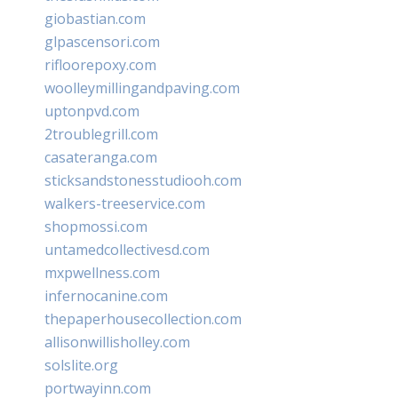
giobastian.com
glpascensori.com
rifloorepoxy.com
woolleymillingandpaving.com
uptonpvd.com
2troublegrill.com
casateranga.com
sticksandstonesstudiooh.com
walkers-treeservice.com
shopmossi.com
untamedcollectivesd.com
mxpwellness.com
infernocanine.com
thepaperhousecollection.com
allisonwillisholley.com
solslite.org
portwayinn.com