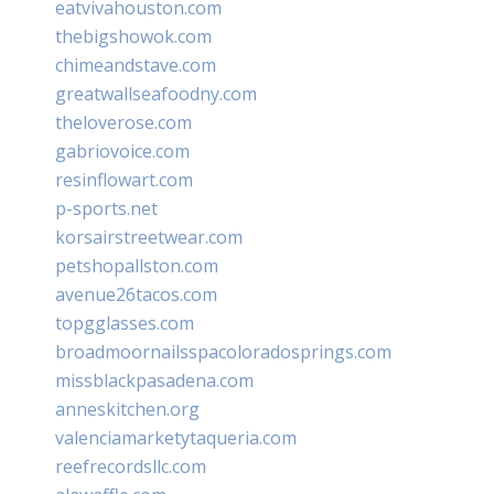
eatvivahouston.com
thebigshowok.com
chimeandstave.com
greatwallseafoodny.com
theloverose.com
gabriovoice.com
resinflowart.com
p-sports.net
korsairstreetwear.com
petshopallston.com
avenue26tacos.com
topgglasses.com
broadmoornailsspacoloradosprings.com
missblackpasadena.com
anneskitchen.org
valenciamarketytaqueria.com
reefrecordsllc.com