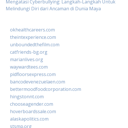
Mengatasi Cyberbullying: Langkah-Langkah Untuk
Melindungi Diri dari Ancaman di Dunia Maya
okhealthcareers.com
theintexperience.com
unboundedthefilm.com
catfriends-bg.org
marianlives.org
waywardtees.com
pidfloorsexpress.com
bancodevenezuelaen.com
bettermoodfoodcorporation.com
hingstonnt.com
chooseagender.com
hoverboardssale.com
alaskapolitics.com
stsmp.org