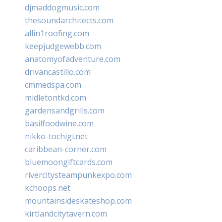
djmaddogmusic.com
thesoundarchitects.com
allin1roofing.com
keepjudgewebb.com
anatomyofadventure.com
drivancastillo.com
cmmedspa.com
midletontkd.com
gardensandgrills.com
basilfoodwine.com
nikko-tochigi.net
caribbean-corner.com
bluemoongiftcards.com
rivercitysteampunkexpo.com
kchoops.net
mountainsideskateshop.com
kirtlandcitytavern.com