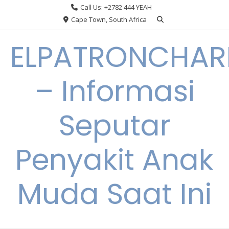
Skip
Call Us: +2782 444 YEAH
to
Cape Town, South Africa
content
ELPATRONCHA
– Informasi
Seputar
Penyakit Anak
Muda Saat Ini