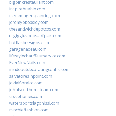
bigpinkrestaurant.com
inspirehuahin.com
memmingerspainting.com
jeremypbeasley.com
thesandwichdepotcos.com
drgiggleshouseofpain.com
hotflashdesigns.com
garagenadeau.com
lifestylechauffeurservice.com
EverNewNails.com
insideoutdecoratingcentre.com
salvatoresinpoint.com
jovialfloralco.com
johnlscotthometeam.com
u-seehomes.com
watersportslagonissi.com
mischieffashion.com