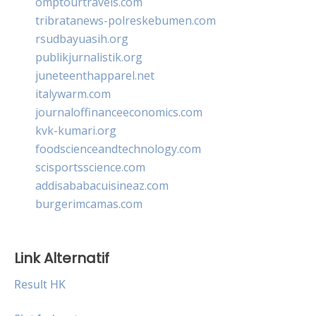
omptourtravels.com
tribratanews-polreskebumen.com
rsudbayuasih.org
publikjurnalistik.org
juneteenthapparel.net
italywarm.com
journaloffinanceeconomics.com
kvk-kumari.org
foodscienceandtechnology.com
scisportsscience.com
addisababacuisineaz.com
burgerimcamas.com
Link Alternatif
Result HK