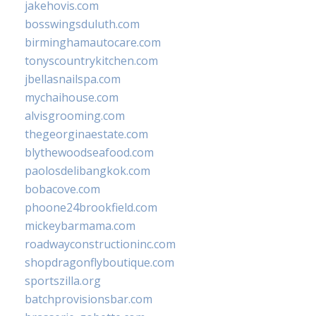
jakehovis.com
bosswingsduluth.com
birminghamautocare.com
tonyscountrykitchen.com
jbellasnailspa.com
mychaihouse.com
alvisgrooming.com
thegeorginaestate.com
blythewoodseafood.com
paolosdelibangkok.com
bobacove.com
phoone24brookfield.com
mickeybarmama.com
roadwayconstructioninc.com
shopdragonflyboutique.com
sportszilla.org
batchprovisionsbar.com