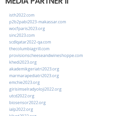
MEDIA PARTNER II
isth2022.com
p2b2pabi2023-makassar.com
wocfparis2023.org
sinc2023.com
scdlqatar2022-qa.com
thecolumbiagrill.com
provisionscheeseandwineshoppe.com
khedi2023.org
akademikgeriatri2023.org
marmarapediatri2023.org
emchie2023.org
girisimselradyoloji2022.org
utcd2022.org
biosensor2022.org
ialp2022.org