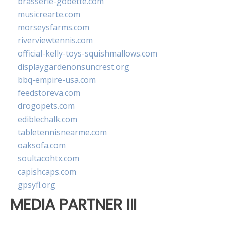
brasserie-gobette.com
musicrearte.com
morseysfarms.com
riverviewtennis.com
official-kelly-toys-squishmallows.com
displaygardenonsuncrest.org
bbq-empire-usa.com
feedstoreva.com
drogopets.com
ediblechalk.com
tabletennisnearme.com
oaksofa.com
soultacohtx.com
capishcaps.com
gpsyfl.org
MEDIA PARTNER III