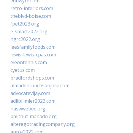
eduwyre.com
retro-interiors.com
theblvd-boise.com
fpet2023.org
e-smart2022.org
ngrc2022.org
leesfamilyfoods.com
lewis-lewis-cpas.com
eleontennis.com
cyetus.com
bradfordshops.com
almadenranchsanjose.com
advocatevijay.com
adlibilimler2023.com
naswwebed.org
balithut-manado.org
alteregotradingcompany.org
aprce2022.com