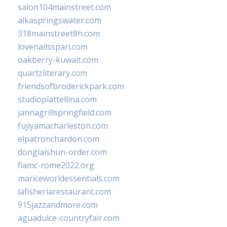
salon104mainstreet.com
alkaspringswater.com
318mainstreet8h.com
lovenailsspari.com
oakberry-kuwait.com
quartzliterary.com
friendsofbroderickpark.com
studiopiattellina.com
jannagrillspringfield.com
fujiyamacharleston.com
elpatronchardon.com
donglaishun-order.com
fiamc-rome2022.org
mariceworldessentials.com
lafisheriarestaurant.com
915jazzandmore.com
aguadulce-countryfair.com