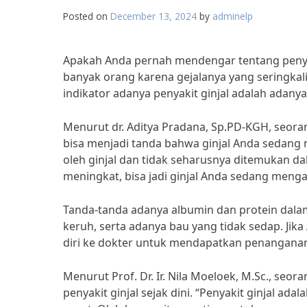
Posted on
December 13, 2024
by
adminelp
Apakah Anda pernah mendengar tentang penyakit
banyak orang karena gejalanya yang seringkali 
indikator adanya penyakit ginjal adalah adany
Menurut dr. Aditya Pradana, Sp.PD-KGH, seoran
bisa menjadi tanda bahwa ginjal Anda sedang
oleh ginjal dan tidak seharusnya ditemukan da
meningkat, bisa jadi ginjal Anda sedang mengala
Tanda-tanda adanya albumin dan protein dalam
keruh, serta adanya bau yang tidak sedap. Jik
diri ke dokter untuk mendapatkan penanganan
Menurut Prof. Dr. Ir. Nila Moeloek, M.Sc., se
penyakit ginjal sejak dini. “Penyakit ginjal ada