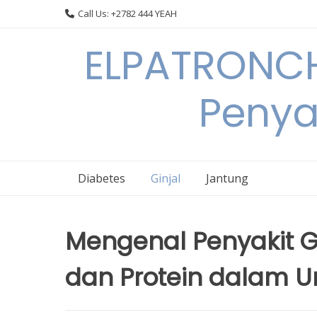
Skip
Call Us: +2782 444 YEAH
to
content
ELPATRONCH
Penya
Diabetes
Ginjal
Jantung
Mengenal Penyakit G
dan Protein dalam U