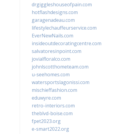
drgiggleshouseofpain.com
hotflashdesigns.com
garagenadeau.com
lifestylechauffeurservice.com
EverNewNails.com
insideoutdecoratingcentre.com
salvatoresinpoint.com
jovialfloralco.com
johnlscotthometeam.com
u-seehomes.com
watersportslagonissi.com
mischieffashion.com
eduwyre.com
retro-interiors.com
theblvd-boise.com
fpet2023.org
e-smart2022.org