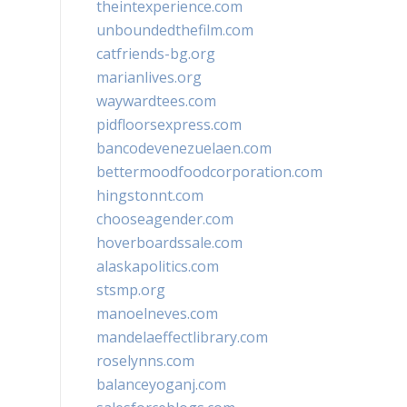
theintexperience.com
unboundedthefilm.com
catfriends-bg.org
marianlives.org
waywardtees.com
pidfloorsexpress.com
bancodevenezuelaen.com
bettermoodfoodcorporation.com
hingstonnt.com
chooseagender.com
hoverboardssale.com
alaskapolitics.com
stsmp.org
manoelneves.com
mandelaeffectlibrary.com
roselynns.com
balanceyoganj.com