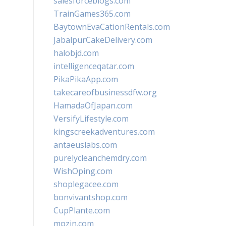
salesforceblogs.com
TrainGames365.com
BaytownEvaCationRentals.com
JabalpurCakeDelivery.com
halobjd.com
intelligenceqatar.com
PikaPikaApp.com
takecareofbusinessdfw.org
HamadaOfJapan.com
VersifyLifestyle.com
kingscreekadventures.com
antaeuslabs.com
purelycleanchemdry.com
WishOping.com
shoplegacee.com
bonvivantshop.com
CupPlante.com
mpzin.com