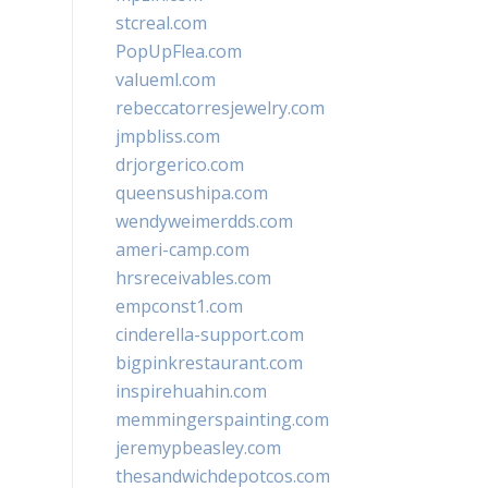
stcreal.com
PopUpFlea.com
valueml.com
rebeccatorresjewelry.com
jmpbliss.com
drjorgerico.com
queensushipa.com
wendyweimerdds.com
ameri-camp.com
hrsreceivables.com
empconst1.com
cinderella-support.com
bigpinkrestaurant.com
inspirehuahin.com
memmingerspainting.com
jeremypbeasley.com
thesandwichdepotcos.com