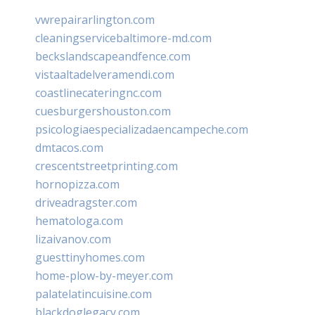
vwrepairarlington.com
cleaningservicebaltimore-md.com
beckslandscapeandfence.com
vistaaltadelveramendi.com
coastlinecateringnc.com
cuesburgershouston.com
psicologiaespecializadaencampeche.com
dmtacos.com
crescentstreetprinting.com
hornopizza.com
driveadragster.com
hematologa.com
lizaivanov.com
guesttinyhomes.com
home-plow-by-meyer.com
palatelatincuisine.com
blackdoglegacy.com