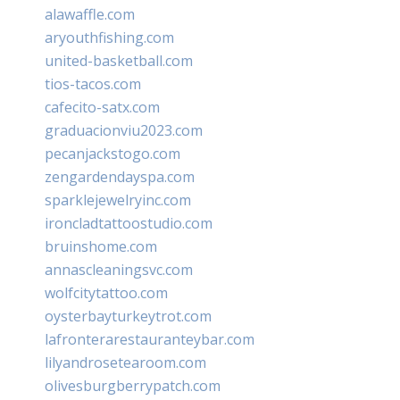
alawaffle.com
aryouthfishing.com
united-basketball.com
tios-tacos.com
cafecito-satx.com
graduacionviu2023.com
pecanjackstogo.com
zengardendayspa.com
sparklejewelryinc.com
ironcladtattoostudio.com
bruinshome.com
annascleaningsvc.com
wolfcitytattoo.com
oysterbayturkeytrot.com
lafronterarestauranteybar.com
lilyandrosetearoom.com
olivesburgberrypatch.com