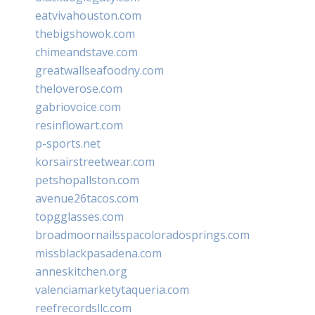
eatvivahouston.com
thebigshowok.com
chimeandstave.com
greatwallseafoodny.com
theloverose.com
gabriovoice.com
resinflowart.com
p-sports.net
korsairstreetwear.com
petshopallston.com
avenue26tacos.com
topgglasses.com
broadmoornailsspacoloradosprings.com
missblackpasadena.com
anneskitchen.org
valenciamarketytaqueria.com
reefrecordsllc.com