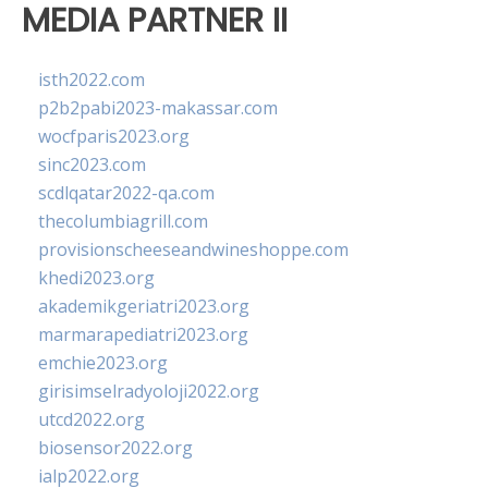
MEDIA PARTNER II
isth2022.com
p2b2pabi2023-makassar.com
wocfparis2023.org
sinc2023.com
scdlqatar2022-qa.com
thecolumbiagrill.com
provisionscheeseandwineshoppe.com
khedi2023.org
akademikgeriatri2023.org
marmarapediatri2023.org
emchie2023.org
girisimselradyoloji2022.org
utcd2022.org
biosensor2022.org
ialp2022.org