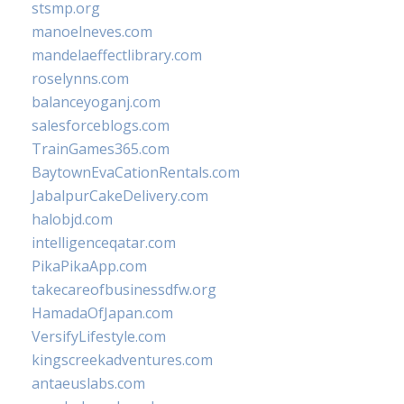
stsmp.org
manoelneves.com
mandelaeffectlibrary.com
roselynns.com
balanceyoganj.com
salesforceblogs.com
TrainGames365.com
BaytownEvaCationRentals.com
JabalpurCakeDelivery.com
halobjd.com
intelligenceqatar.com
PikaPikaApp.com
takecareofbusinessdfw.org
HamadaOfJapan.com
VersifyLifestyle.com
kingscreekadventures.com
antaeuslabs.com