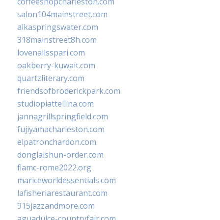
coffeeshopcharleston.com
salon104mainstreet.com
alkaspringswater.com
318mainstreet8h.com
lovenailsspari.com
oakberry-kuwait.com
quartzliterary.com
friendsofbroderickpark.com
studiopiattellina.com
jannagrillspringfield.com
fujiyamacharleston.com
elpatronchardon.com
donglaishun-order.com
fiamc-rome2022.org
mariceworldessentials.com
lafisheriarestaurant.com
915jazzandmore.com
aguadulce-countryfair.com