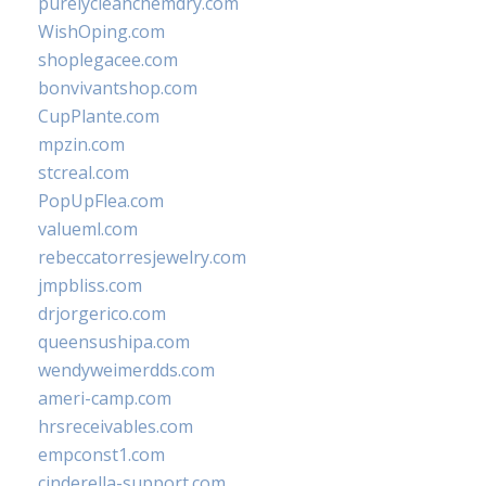
purelycleanchemdry.com
WishOping.com
shoplegacee.com
bonvivantshop.com
CupPlante.com
mpzin.com
stcreal.com
PopUpFlea.com
valueml.com
rebeccatorresjewelry.com
jmpbliss.com
drjorgerico.com
queensushipa.com
wendyweimerdds.com
ameri-camp.com
hrsreceivables.com
empconst1.com
cinderella-support.com