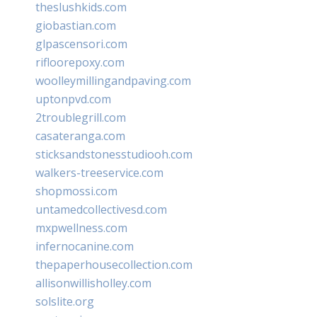
theslushkids.com
giobastian.com
glpascensori.com
rifloorepoxy.com
woolleymillingandpaving.com
uptonpvd.com
2troublegrill.com
casateranga.com
sticksandstonesstudiooh.com
walkers-treeservice.com
shopmossi.com
untamedcollectivesd.com
mxpwellness.com
infernocanine.com
thepaperhousecollection.com
allisonwillisholley.com
solslite.org