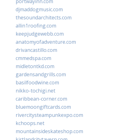
portwayinn.com
djmaddogmusic.com
thesoundarchitects.com
allin1roofing.com
keepjudgewebb.com
anatomyofadventure.com
drivancastillo.com
cmmedspa.com
midletontkd.com
gardensandgrills.com
basilfoodwine.com
nikko-tochigi.net
caribbean-corner.com
bluemoongiftcards.com
rivercitysteampunkexpo.com
kchoops.net
mountainsideskateshop.com
kirtlandcitytavern.com