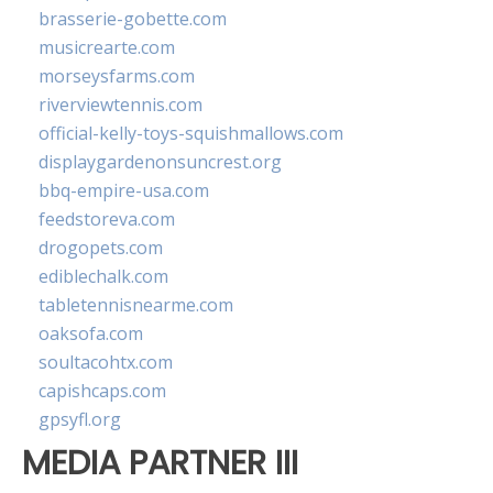
brasserie-gobette.com
musicrearte.com
morseysfarms.com
riverviewtennis.com
official-kelly-toys-squishmallows.com
displaygardenonsuncrest.org
bbq-empire-usa.com
feedstoreva.com
drogopets.com
ediblechalk.com
tabletennisnearme.com
oaksofa.com
soultacohtx.com
capishcaps.com
gpsyfl.org
MEDIA PARTNER III