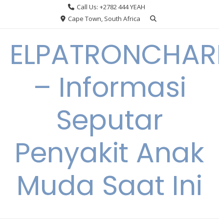
Skip
Call Us: +2782 444 YEAH
to
Cape Town, South Africa
content
ELPATRONCHA
– Informasi
Seputar
Penyakit Anak
Muda Saat Ini