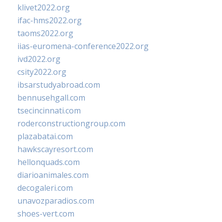
klivet2022.org
ifac-hms2022.org
taoms2022.org
iias-euromena-conference2022.org
ivd2022.org
csity2022.org
ibsarstudyabroad.com
bennusehgall.com
tsecincinnati.com
roderconstructiongroup.com
plazabatai.com
hawkscayresort.com
hellonquads.com
diarioanimales.com
decogaleri.com
unavozparadios.com
shoes-vert.com