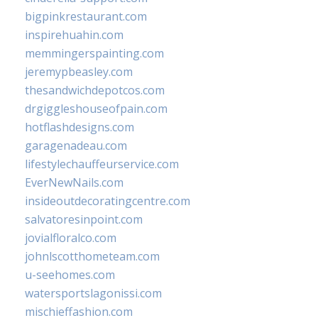
bigpinkrestaurant.com
inspirehuahin.com
memmingerspainting.com
jeremypbeasley.com
thesandwichdepotcos.com
drgiggleshouseofpain.com
hotflashdesigns.com
garagenadeau.com
lifestylechauffeurservice.com
EverNewNails.com
insideoutdecoratingcentre.com
salvatoresinpoint.com
jovialfloralco.com
johnlscotthometeam.com
u-seehomes.com
watersportslagonissi.com
mischieffashion.com