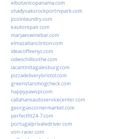
elbotanicopanama.com
shadyoaksrockportrvpark.com
jccoinlaundry.com
kautorepair.com
marjaeswinebar.com
elmazatlanclinton.com
ideacoffeenyc.com
odieschillicothe.com
lacantinitagalesburg.com
pizzadeliverybristol.com
greenstarsmogcheck.com
happypawspl.com
callahansautoservicecenter.com
georgiascornermarket.com
perfectfit24-7.com
portugalprivatedriver.com
von-racer.com