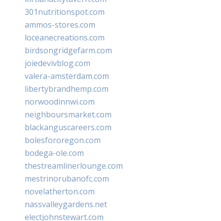
301nutritionspot.com
ammos-stores.com
loceanecreations.com
birdsongridgefarm.com
joiedevivblog.com
valera-amsterdam.com
libertybrandhemp.com
norwoodinnwi.com
neighboursmarket.com
blackanguscareers.com
bolesfororegon.com
bodega-ole.com
thestreamlinerlounge.com
mestrinorubanofc.com
novelatherton.com
nassvalleygardens.net
electjohnstewart.com