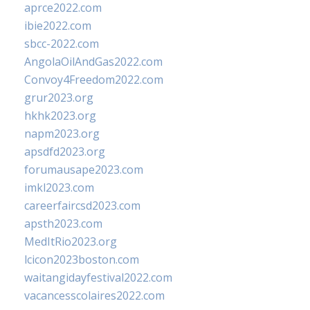
aprce2022.com
ibie2022.com
sbcc-2022.com
AngolaOilAndGas2022.com
Convoy4Freedom2022.com
grur2023.org
hkhk2023.org
napm2023.org
apsdfd2023.org
forumausape2023.com
imkl2023.com
careerfaircsd2023.com
apsth2023.com
MedItRio2023.org
lcicon2023boston.com
waitangidayfestival2022.com
vacancesscolaires2022.com