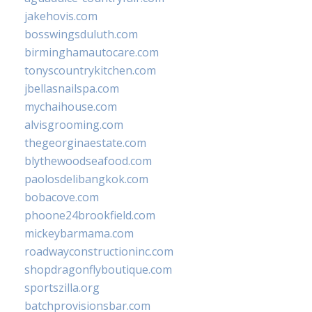
jakehovis.com
bosswingsduluth.com
birminghamautocare.com
tonyscountrykitchen.com
jbellasnailspa.com
mychaihouse.com
alvisgrooming.com
thegeorginaestate.com
blythewoodseafood.com
paolosdelibangkok.com
bobacove.com
phoone24brookfield.com
mickeybarmama.com
roadwayconstructioninc.com
shopdragonflyboutique.com
sportszilla.org
batchprovisionsbar.com