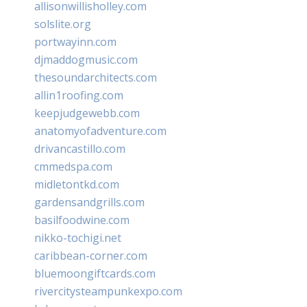
allisonwillisholley.com
solslite.org
portwayinn.com
djmaddogmusic.com
thesoundarchitects.com
allin1roofing.com
keepjudgewebb.com
anatomyofadventure.com
drivancastillo.com
cmmedspa.com
midletontkd.com
gardensandgrills.com
basilfoodwine.com
nikko-tochigi.net
caribbean-corner.com
bluemoongiftcards.com
rivercitysteampunkexpo.com