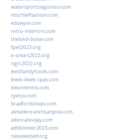
watersportslagonissi.com
mischieffashion.com
eduwyre.com
retro-interiors.com
theblvd-boise.com
fpet2023.org
e-smart2022.org
ngrc2022.org
leesfamilyfoods.com
lewis-lewis-cpas.com
eleontennis.com
cyetus.com
bradfordshops.com
almadenranchsanjose.com
advocatevijay.com
adlibilimler2023.com
naswwebed.org