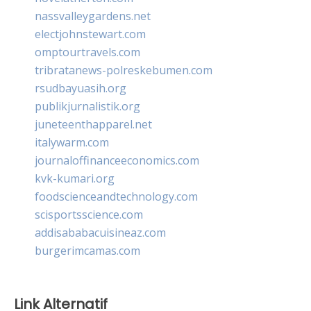
nassvalleygardens.net
electjohnstewart.com
omptourtravels.com
tribratanews-polreskebumen.com
rsudbayuasih.org
publikjurnalistik.org
juneteenthapparel.net
italywarm.com
journaloffinanceeconomics.com
kvk-kumari.org
foodscienceandtechnology.com
scisportsscience.com
addisababacuisineaz.com
burgerimcamas.com
Link Alternatif