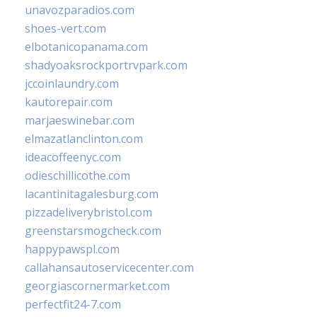
unavozparadios.com
shoes-vert.com
elbotanicopanama.com
shadyoaksrockportrvpark.com
jccoinlaundry.com
kautorepair.com
marjaeswinebar.com
elmazatlanclinton.com
ideacoffeenyc.com
odieschillicothe.com
lacantinitagalesburg.com
pizzadeliverybristol.com
greenstarsmogcheck.com
happypawspl.com
callahansautoservicecenter.com
georgiascornermarket.com
perfectfit24-7.com