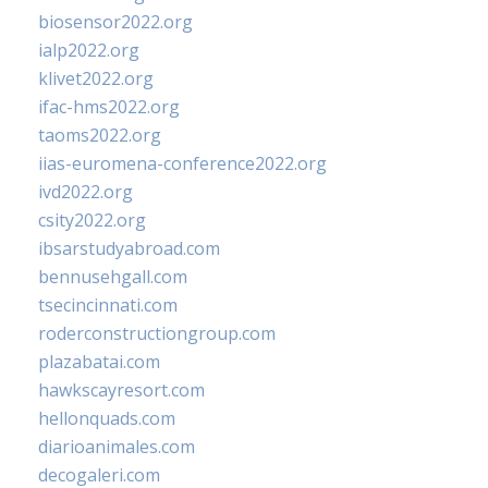
biosensor2022.org
ialp2022.org
klivet2022.org
ifac-hms2022.org
taoms2022.org
iias-euromena-conference2022.org
ivd2022.org
csity2022.org
ibsarstudyabroad.com
bennusehgall.com
tsecincinnati.com
roderconstructiongroup.com
plazabatai.com
hawkscayresort.com
hellonquads.com
diarioanimales.com
decogaleri.com