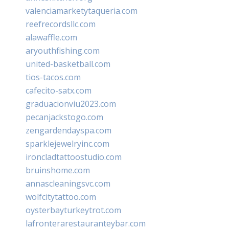
valenciamarketytaqueria.com
reefrecordsllc.com
alawaffle.com
aryouthfishing.com
united-basketball.com
tios-tacos.com
cafecito-satx.com
graduacionviu2023.com
pecanjackstogo.com
zengardendayspa.com
sparklejewelryinc.com
ironcladtattoostudio.com
bruinshome.com
annascleaningsvc.com
wolfcitytattoo.com
oysterbayturkeytrot.com
lafronterarestauranteybar.com