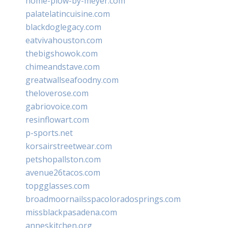
home-plow-by-meyer.com
palatelatincuisine.com
blackdoglegacy.com
eatvivahouston.com
thebigshowok.com
chimeandstave.com
greatwallseafoodny.com
theloverose.com
gabriovoice.com
resinflowart.com
p-sports.net
korsairstreetwear.com
petshopallston.com
avenue26tacos.com
topgglasses.com
broadmoornailsspacoloradosprings.com
missblackpasadena.com
anneskitchen.org