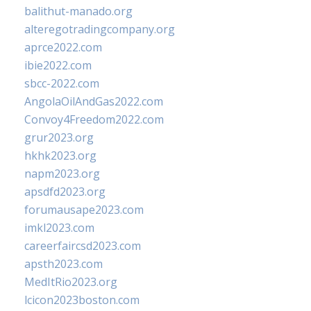
balithut-manado.org
alteregotradingcompany.org
aprce2022.com
ibie2022.com
sbcc-2022.com
AngolaOilAndGas2022.com
Convoy4Freedom2022.com
grur2023.org
hkhk2023.org
napm2023.org
apsdfd2023.org
forumausape2023.com
imkl2023.com
careerfaircsd2023.com
apsth2023.com
MedItRio2023.org
lcicon2023boston.com