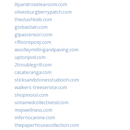
lilyandrosetearoom.com
olivesburgberrypatch.com
theslushkids.com
giobastian.com
glpascensori.com
rifloorepoxy.com
woolleymillingandpaving.com
uptonpvd.com
2troublegrill.com
casateranga.com
sticksandstonesstudiooh.com
walkers-treeservice.com
shopmossi.com
untamedcollectivesd.com
mxpwellness.com
infernocanine.com
thepaperhousecollection.com