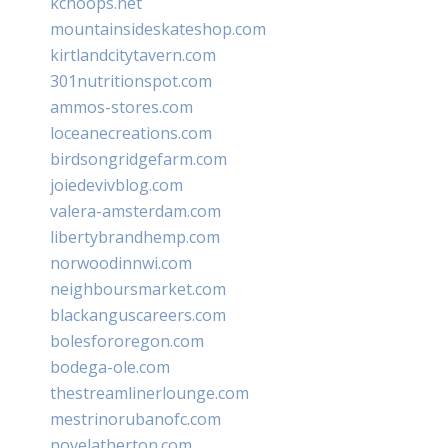
kchoops.net
mountainsideskateshop.com
kirtlandcitytavern.com
301nutritionspot.com
ammos-stores.com
loceanecreations.com
birdsongridgefarm.com
joiedevivblog.com
valera-amsterdam.com
libertybrandhemp.com
norwoodinnwi.com
neighboursmarket.com
blackanguscareers.com
bolesfororegon.com
bodega-ole.com
thestreamlinerlounge.com
mestrinorubanofc.com
novelatherton.com