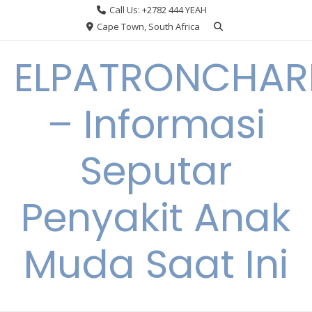
Skip
Call Us: +2782 444 YEAH
to
Cape Town, South Africa
content
ELPATRONCHA
– Informasi
Seputar
Penyakit Anak
Muda Saat Ini