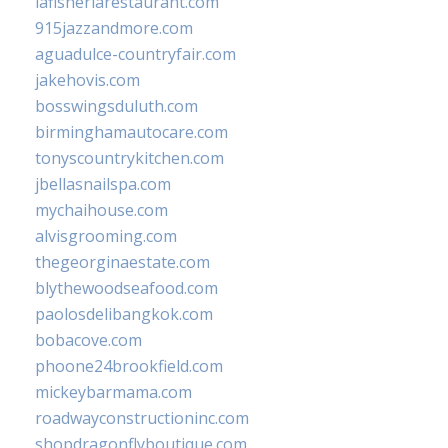
lafisheriarestaurant.com
915jazzandmore.com
aguadulce-countryfair.com
jakehovis.com
bosswingsduluth.com
birminghamautocare.com
tonyscountrykitchen.com
jbellasnailspa.com
mychaihouse.com
alvisgrooming.com
thegeorginaestate.com
blythewoodseafood.com
paolosdelibangkok.com
bobacove.com
phoone24brookfield.com
mickeybarmama.com
roadwayconstructioninc.com
shopdragonflyboutique.com