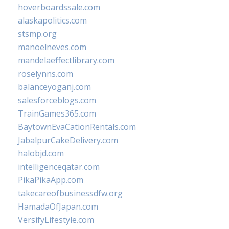
hoverboardssale.com
alaskapolitics.com
stsmp.org
manoelneves.com
mandelaeffectlibrary.com
roselynns.com
balanceyoganj.com
salesforceblogs.com
TrainGames365.com
BaytownEvaCationRentals.com
JabalpurCakeDelivery.com
halobjd.com
intelligenceqatar.com
PikaPikaApp.com
takecareofbusinessdfw.org
HamadaOfJapan.com
VersifyLifestyle.com