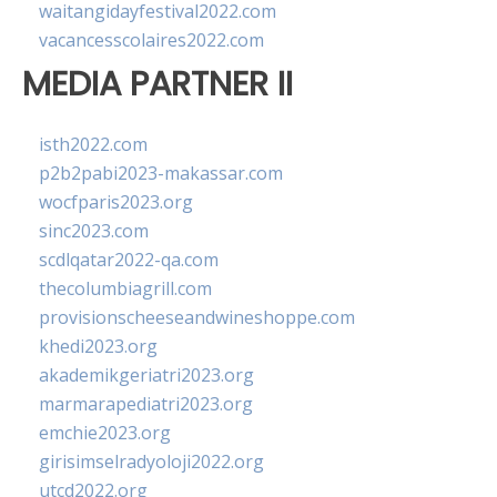
waitangidayfestival2022.com
vacancesscolaires2022.com
MEDIA PARTNER II
isth2022.com
p2b2pabi2023-makassar.com
wocfparis2023.org
sinc2023.com
scdlqatar2022-qa.com
thecolumbiagrill.com
provisionscheeseandwineshoppe.com
khedi2023.org
akademikgeriatri2023.org
marmarapediatri2023.org
emchie2023.org
girisimselradyoloji2022.org
utcd2022.org