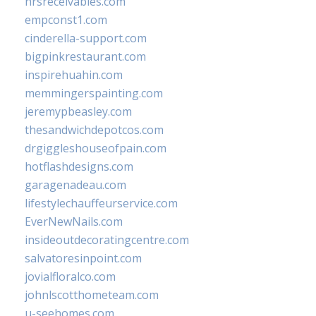
hrsreceivables.com
empconst1.com
cinderella-support.com
bigpinkrestaurant.com
inspirehuahin.com
memmingerspainting.com
jeremypbeasley.com
thesandwichdepotcos.com
drgiggleshouseofpain.com
hotflashdesigns.com
garagenadeau.com
lifestylechauffeurservice.com
EverNewNails.com
insideoutdecoratingcentre.com
salvatoresinpoint.com
jovialfloralco.com
johnlscotthometeam.com
u-seehomes.com