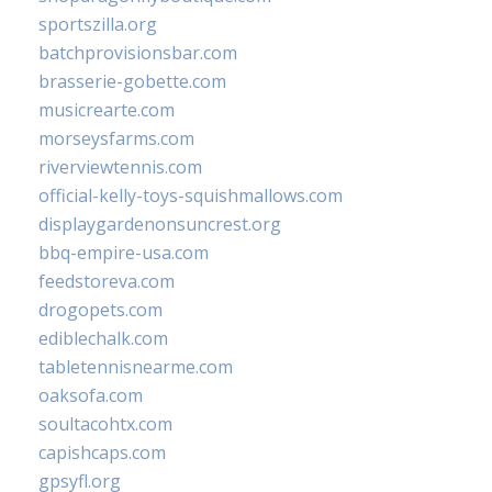
sportszilla.org
batchprovisionsbar.com
brasserie-gobette.com
musicrearte.com
morseysfarms.com
riverviewtennis.com
official-kelly-toys-squishmallows.com
displaygardenonsuncrest.org
bbq-empire-usa.com
feedstoreva.com
drogopets.com
ediblechalk.com
tabletennisnearme.com
oaksofa.com
soultacohtx.com
capishcaps.com
gpsyfl.org