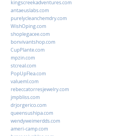
kingscreekadventures.com
antaeuslabs.com
purelycleanchemdry.com
WishOping.com
shoplegacee.com
bonvivantshop.com
CupPlante.com
mpzin.com
stcreal.com
PopUpFlea.com
valueml.com
rebeccatorresjewelry.com
jmpbliss.com
drjorgerico.com
queensushipa.com
wendyweimerdds.com
ameri-camp.com