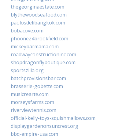
thegeorginaestate.com
blythewoodseafood.com
paolosdelibangkok.com
bobacove.com
phoone24brookfield.com
mickeybarmama.com
roadwayconstructioninc.com
shopdragonflyboutique.com
sportszilla.org
batchprovisionsbar.com
brasserie-gobette.com
musicrearte.com
morseysfarms.com
riverviewtennis.com
official-kelly-toys-squishmallows.com
displaygardenonsuncrest.org
bbq-empire-usa.com