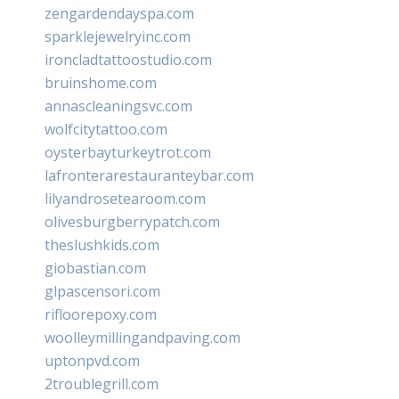
zengardendayspa.com
sparklejewelryinc.com
ironcladtattoostudio.com
bruinshome.com
annascleaningsvc.com
wolfcitytattoo.com
oysterbayturkeytrot.com
lafronterarestauranteybar.com
lilyandrosetearoom.com
olivesburgberrypatch.com
theslushkids.com
giobastian.com
glpascensori.com
rifloorepoxy.com
woolleymillingandpaving.com
uptonpvd.com
2troublegrill.com