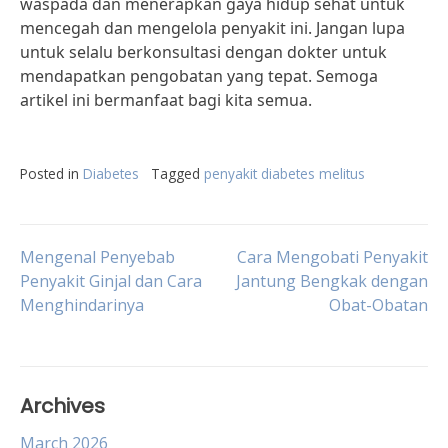
waspada dan menerapkan gaya hidup sehat untuk
mencegah dan mengelola penyakit ini. Jangan lupa
untuk selalu berkonsultasi dengan dokter untuk
mendapatkan pengobatan yang tepat. Semoga
artikel ini bermanfaat bagi kita semua.
Posted in
Diabetes
Tagged
penyakit diabetes melitus
Post
Mengenal Penyebab
Cara Mengobati Penyakit
Penyakit Ginjal dan Cara
Jantung Bengkak dengan
Menghindarinya
Obat-Obatan
navigation
Archives
March 2026