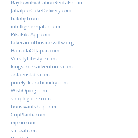
BaytownEvaCationRentals.com
JabalpurCakeDelivery.com
halobjd.com
intelligenceqatar.com
PikaPikaApp.com
takecareofbusinessdfw.org
HamadaOfJapan.com
VersifyLifestyle.com
kingscreekadventures.com
antaeuslabs.com
purelycleanchemdry.com
WishOping.com
shoplegacee.com
bonvivantshop.com
CupPlante.com
mpzin.com
stcreal.com