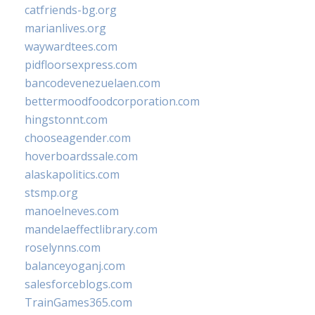
catfriends-bg.org
marianlives.org
waywardtees.com
pidfloorsexpress.com
bancodevenezuelaen.com
bettermoodfoodcorporation.com
hingstonnt.com
chooseagender.com
hoverboardssale.com
alaskapolitics.com
stsmp.org
manoelneves.com
mandelaeffectlibrary.com
roselynns.com
balanceyoganj.com
salesforceblogs.com
TrainGames365.com