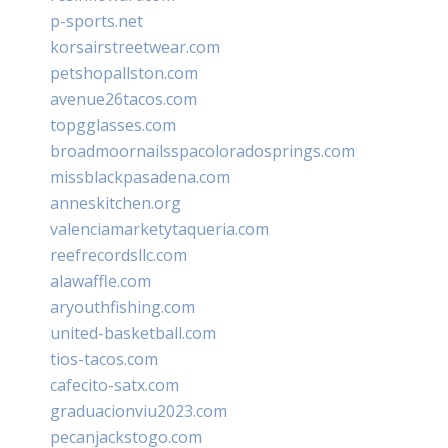
p-sports.net
korsairstreetwear.com
petshopallston.com
avenue26tacos.com
topgglasses.com
broadmoornailsspacoloradosprings.com
missblackpasadena.com
anneskitchen.org
valenciamarketytaqueria.com
reefrecordsllc.com
alawaffle.com
aryouthfishing.com
united-basketball.com
tios-tacos.com
cafecito-satx.com
graduacionviu2023.com
pecanjackstogo.com