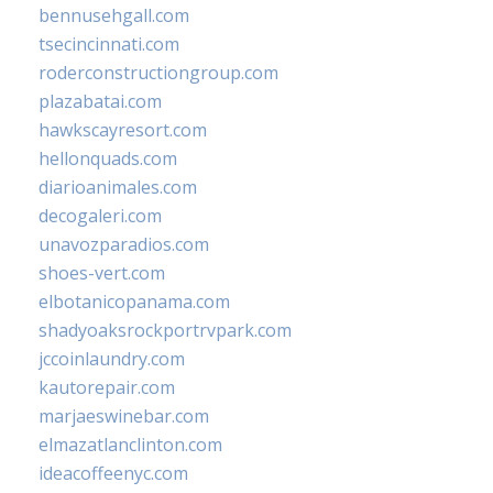
bennusehgall.com
tsecincinnati.com
roderconstructiongroup.com
plazabatai.com
hawkscayresort.com
hellonquads.com
diarioanimales.com
decogaleri.com
unavozparadios.com
shoes-vert.com
elbotanicopanama.com
shadyoaksrockportrvpark.com
jccoinlaundry.com
kautorepair.com
marjaeswinebar.com
elmazatlanclinton.com
ideacoffeenyc.com