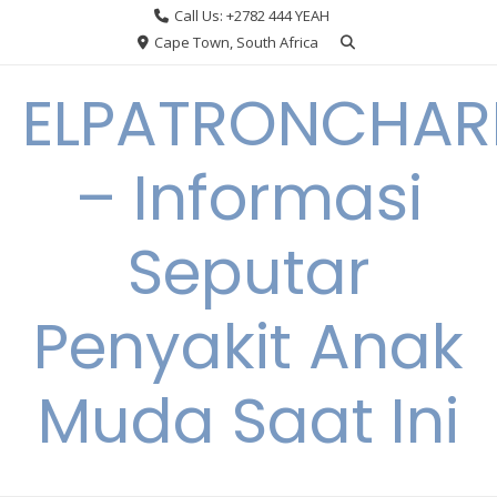
Skip
Call Us: +2782 444 YEAH
to
Cape Town, South Africa
content
ELPATRONCHA
– Informasi
Seputar
Penyakit Anak
Muda Saat Ini