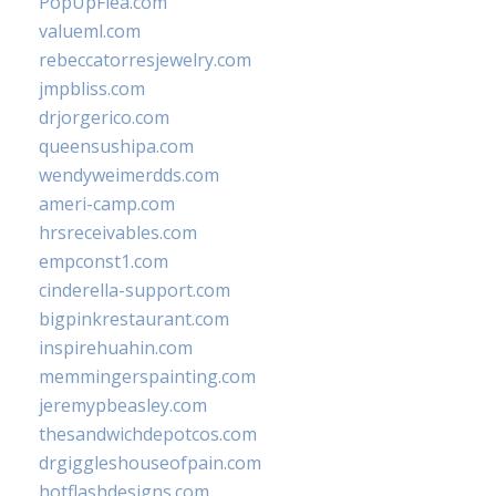
PopUpFlea.com
valueml.com
rebeccatorresjewelry.com
jmpbliss.com
drjorgerico.com
queensushipa.com
wendyweimerdds.com
ameri-camp.com
hrsreceivables.com
empconst1.com
cinderella-support.com
bigpinkrestaurant.com
inspirehuahin.com
memmingerspainting.com
jeremypbeasley.com
thesandwichdepotcos.com
drgiggleshouseofpain.com
hotflashdesigns.com