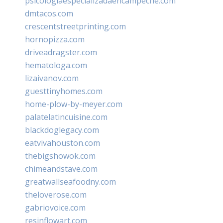
psicologiaespecializadaencampeche.com
dmtacos.com
crescentstreetprinting.com
hornopizza.com
driveadragster.com
hematologa.com
lizaivanov.com
guesttinyhomes.com
home-plow-by-meyer.com
palatelatincuisine.com
blackdoglegacy.com
eatvivahouston.com
thebigshowok.com
chimeandstave.com
greatwallseafoodny.com
theloverose.com
gabriovoice.com
resinflowart.com