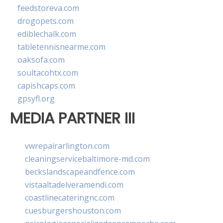
feedstoreva.com
drogopets.com
ediblechalk.com
tabletennisnearme.com
oaksofa.com
soultacohtx.com
capishcaps.com
gpsyfl.org
MEDIA PARTNER III
vwrepairarlington.com
cleaningservicebaltimore-md.com
beckslandscapeandfence.com
vistaaltadelveramendi.com
coastlinecateringnc.com
cuesburgershouston.com