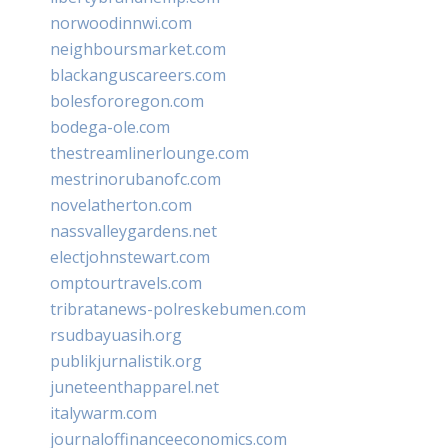
norwoodinnwi.com
neighboursmarket.com
blackanguscareers.com
bolesfororegon.com
bodega-ole.com
thestreamlinerlounge.com
mestrinorubanofc.com
novelatherton.com
nassvalleygardens.net
electjohnstewart.com
omptourtravels.com
tribratanews-polreskebumen.com
rsudbayuasih.org
publikjurnalistik.org
juneteenthapparel.net
italywarm.com
journaloffinanceeconomics.com