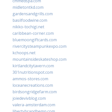
cmmedspa.com
midletontkd.com
gardensandgrills.com
basilfoodwine.com
nikko-tochigi.net
caribbean-corner.com
bluemoongiftcards.com
rivercitysteampunkexpo.com
kchoops.net
mountainsideskateshop.com
kirtlandcitytavern.com
301nutritionspot.com
ammos-stores.com
loceanecreations.com
birdsongridgefarm.com
joiedevivblog.com
valera-amsterdam.com
libertybrandhemp.com