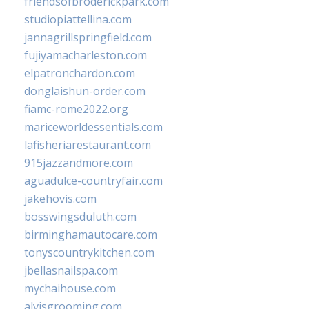
friendsofbroderickpark.com
studiopiattellina.com
jannagrillspringfield.com
fujiyamacharleston.com
elpatronchardon.com
donglaishun-order.com
fiamc-rome2022.org
mariceworldessentials.com
lafisheriarestaurant.com
915jazzandmore.com
aguadulce-countryfair.com
jakehovis.com
bosswingsduluth.com
birminghamautocare.com
tonyscountrykitchen.com
jbellasnailspa.com
mychaihouse.com
alvisgrooming.com