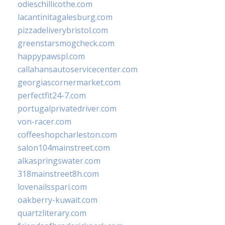
odieschillicothe.com
lacantinitagalesburg.com
pizzadeliverybristol.com
greenstarsmogcheck.com
happypawspl.com
callahansautoservicecenter.com
georgiascornermarket.com
perfectfit24-7.com
portugalprivatedriver.com
von-racer.com
coffeeshopcharleston.com
salon104mainstreet.com
alkaspringswater.com
318mainstreet8h.com
lovenailsspari.com
oakberry-kuwait.com
quartzliterary.com