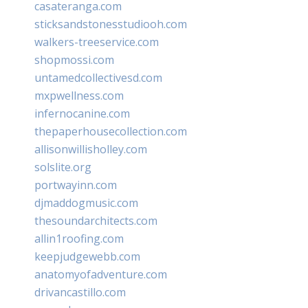
casateranga.com
sticksandstonesstudiooh.com
walkers-treeservice.com
shopmossi.com
untamedcollectivesd.com
mxpwellness.com
infernocanine.com
thepaperhousecollection.com
allisonwillisholley.com
solslite.org
portwayinn.com
djmaddogmusic.com
thesoundarchitects.com
allin1roofing.com
keepjudgewebb.com
anatomyofadventure.com
drivancastillo.com