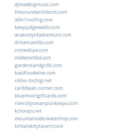
djmaddogmusic.com
thesoundarchitects.com
allin1roofing.com
keepjudgewebb.com
anatomyofadventure.com
drivancastillo.com
cmmedspa.com
midletontkd.com
gardensandgrills.com
basilfoodwine.com
nikko-tochigi.net
caribbean-corner.com
bluemoongiftcards.com
rivercitysteampunkexpo.com
kchoops.net
mountainsideskateshop.com
kirtlandcitytavern.com