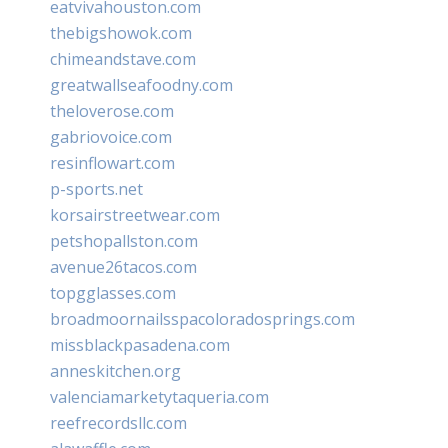
eatvivahouston.com
thebigshowok.com
chimeandstave.com
greatwallseafoodny.com
theloverose.com
gabriovoice.com
resinflowart.com
p-sports.net
korsairstreetwear.com
petshopallston.com
avenue26tacos.com
topgglasses.com
broadmoornailsspacoloradosprings.com
missblackpasadena.com
anneskitchen.org
valenciamarketytaqueria.com
reefrecordsllc.com