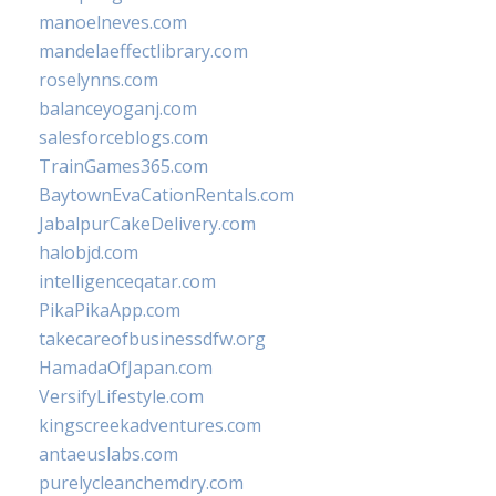
manoelneves.com
mandelaeffectlibrary.com
roselynns.com
balanceyoganj.com
salesforceblogs.com
TrainGames365.com
BaytownEvaCationRentals.com
JabalpurCakeDelivery.com
halobjd.com
intelligenceqatar.com
PikaPikaApp.com
takecareofbusinessdfw.org
HamadaOfJapan.com
VersifyLifestyle.com
kingscreekadventures.com
antaeuslabs.com
purelycleanchemdry.com