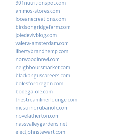
301nutritionspot.com
ammos-stores.com
loceanecreations.com
birdsongridgefarm.com
joiedevivblog.com
valera-amsterdam.com
libertybrandhemp.com
norwoodinnwi.com
neighboursmarket.com
blackanguscareers.com
bolesfororegon.com
bodega-ole.com
thestreamlinerlounge.com
mestrinorubanofc.com
novelatherton.com
nassvalleygardens.net
electjohnstewart.com