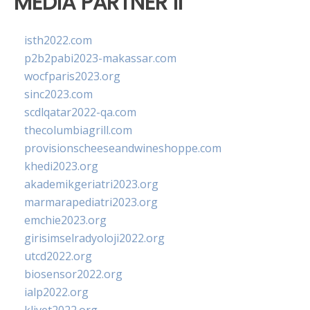
MEDIA PARTNER II
isth2022.com
p2b2pabi2023-makassar.com
wocfparis2023.org
sinc2023.com
scdlqatar2022-qa.com
thecolumbiagrill.com
provisionscheeseandwineshoppe.com
khedi2023.org
akademikgeriatri2023.org
marmarapediatri2023.org
emchie2023.org
girisimselradyoloji2022.org
utcd2022.org
biosensor2022.org
ialp2022.org