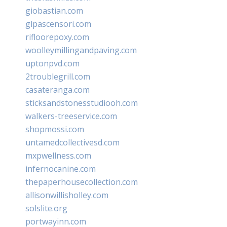
giobastian.com
glpascensori.com
rifloorepoxy.com
woolleymillingandpaving.com
uptonpvd.com
2troublegrill.com
casateranga.com
sticksandstonesstudiooh.com
walkers-treeservice.com
shopmossi.com
untamedcollectivesd.com
mxpwellness.com
infernocanine.com
thepaperhousecollection.com
allisonwillisholley.com
solslite.org
portwayinn.com