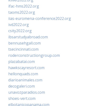
klivet2022.org
ifac-hms2022.org
taoms2022.org
iias-euromena-conference2022.org
ivd2022.org
csity2022.org
ibsarstudyabroad.com
bennusehgall.com
tsecincinnati.com
roderconstructiongroup.com
plazabatai.com
hawkscayresort.com
hellonquads.com
diarioanimales.com
decogaleri.com
unavozparadios.com
shoes-vert.com
elbotanicopanama.com