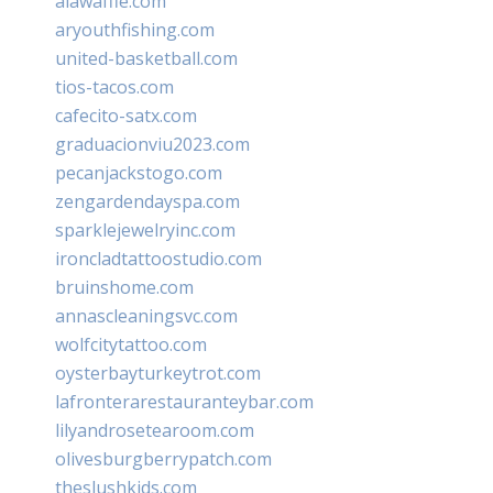
alawaffle.com
aryouthfishing.com
united-basketball.com
tios-tacos.com
cafecito-satx.com
graduacionviu2023.com
pecanjackstogo.com
zengardendayspa.com
sparklejewelryinc.com
ironcladtattoostudio.com
bruinshome.com
annascleaningsvc.com
wolfcitytattoo.com
oysterbayturkeytrot.com
lafronterarestauranteybar.com
lilyandrosetearoom.com
olivesburgberrypatch.com
theslushkids.com