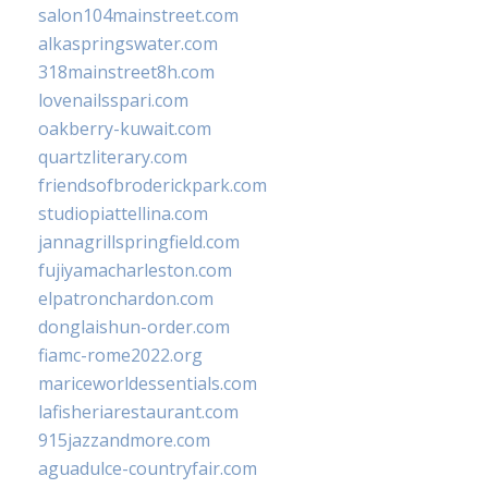
salon104mainstreet.com
alkaspringswater.com
318mainstreet8h.com
lovenailsspari.com
oakberry-kuwait.com
quartzliterary.com
friendsofbroderickpark.com
studiopiattellina.com
jannagrillspringfield.com
fujiyamacharleston.com
elpatronchardon.com
donglaishun-order.com
fiamc-rome2022.org
mariceworldessentials.com
lafisheriarestaurant.com
915jazzandmore.com
aguadulce-countryfair.com