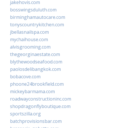
jakehovis.com
bosswingsduluth.com
birminghamautocare.com
tonyscountrykitchen.com
jbellasnailspa.com
mychaihouse.com
alvisgrooming.com
thegeorginaestate.com
blythewoodseafood.com
paolosdelibangkok.com
bobacove.com
phoone24brookfield.com
mickeybarmama.com
roadwayconstructioninc.com
shopdragonflyboutique.com
sportszilla.org
batchprovisionsbar.com