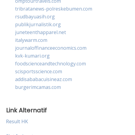
omptourtravels.com
tribratanews-polreskebumen.com
rsudbayuasih.org
publikjurnalistik.org
juneteenthapparel.net
italywarm.com
journaloffinanceeconomics.com
kvk-kumari.org
foodscienceandtechnology.com
scisportsscience.com
addisababacuisineaz.com
burgerimcamas.com
Link Alternatif
Result HK