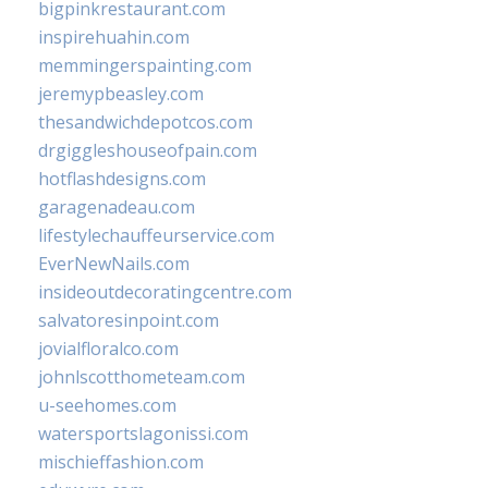
bigpinkrestaurant.com
inspirehuahin.com
memmingerspainting.com
jeremypbeasley.com
thesandwichdepotcos.com
drgiggleshouseofpain.com
hotflashdesigns.com
garagenadeau.com
lifestylechauffeurservice.com
EverNewNails.com
insideoutdecoratingcentre.com
salvatoresinpoint.com
jovialfloralco.com
johnlscotthometeam.com
u-seehomes.com
watersportslagonissi.com
mischieffashion.com