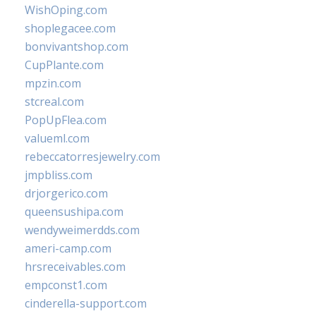
WishOping.com
shoplegacee.com
bonvivantshop.com
CupPlante.com
mpzin.com
stcreal.com
PopUpFlea.com
valueml.com
rebeccatorresjewelry.com
jmpbliss.com
drjorgerico.com
queensushipa.com
wendyweimerdds.com
ameri-camp.com
hrsreceivables.com
empconst1.com
cinderella-support.com