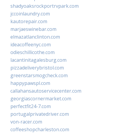
shadyoaksrockportrvpark.com
jccoinlaundry.com
kautorepair.com
marjaeswinebar.com
elmazatlanclinton.com
ideacoffeenyc.com
odieschillicothe.com
lacantinitagalesburg.com
pizzadeliverybristol.com
greenstarsmogcheck.com
happypawspl.com
callahansautoservicecenter.com
georgiascornermarket.com
perfectfit24-7.com
portugalprivatedriver.com
von-racer.com
coffeeshopcharleston.com