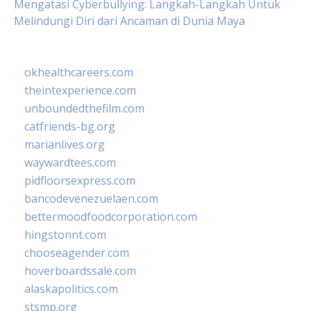
Mengatasi Cyberbullying: Langkah-Langkah Untuk
Melindungi Diri dari Ancaman di Dunia Maya
okhealthcareers.com
theintexperience.com
unboundedthefilm.com
catfriends-bg.org
marianlives.org
waywardtees.com
pidfloorsexpress.com
bancodevenezuelaen.com
bettermoodfoodcorporation.com
hingstonnt.com
chooseagender.com
hoverboardssale.com
alaskapolitics.com
stsmp.org