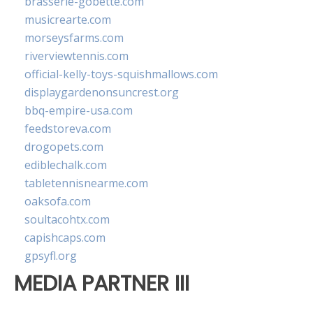
brasserie-gobette.com
musicrearte.com
morseysfarms.com
riverviewtennis.com
official-kelly-toys-squishmallows.com
displaygardenonsuncrest.org
bbq-empire-usa.com
feedstoreva.com
drogopets.com
ediblechalk.com
tabletennisnearme.com
oaksofa.com
soultacohtx.com
capishcaps.com
gpsyfl.org
MEDIA PARTNER III