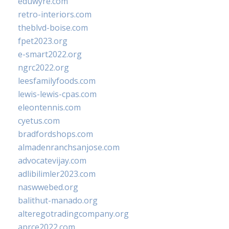
eduwyre.com
retro-interiors.com
theblvd-boise.com
fpet2023.org
e-smart2022.org
ngrc2022.org
leesfamilyfoods.com
lewis-lewis-cpas.com
eleontennis.com
cyetus.com
bradfordshops.com
almadenranchsanjose.com
advocatevijay.com
adlibilimler2023.com
naswwebed.org
balithut-manado.org
alteregotradingcompany.org
aprce2022.com