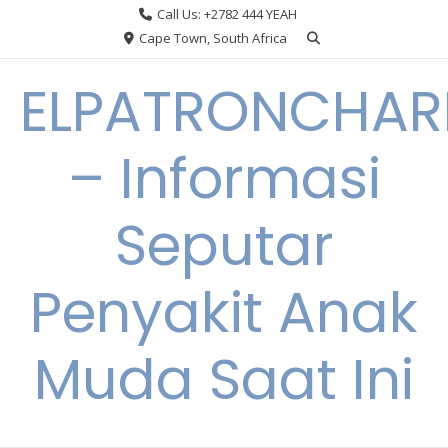
Skip
Call Us: +2782 444 YEAH
to
Cape Town, South Africa
content
ELPATRONCHA
– Informasi
Seputar
Penyakit Anak
Muda Saat Ini