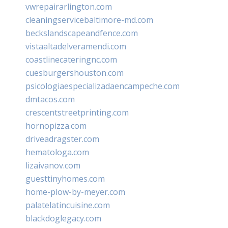
vwrepairarlington.com
cleaningservicebaltimore-md.com
beckslandscapeandfence.com
vistaaltadelveramendi.com
coastlinecateringnc.com
cuesburgershouston.com
psicologiaespecializadaencampeche.com
dmtacos.com
crescentstreetprinting.com
hornopizza.com
driveadragster.com
hematologa.com
lizaivanov.com
guesttinyhomes.com
home-plow-by-meyer.com
palatelatincuisine.com
blackdoglegacy.com