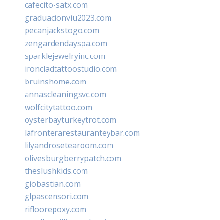
cafecito-satx.com
graduacionviu2023.com
pecanjackstogo.com
zengardendayspa.com
sparklejewelryinc.com
ironcladtattoostudio.com
bruinshome.com
annascleaningsvc.com
wolfcitytattoo.com
oysterbayturkeytrot.com
lafronterarestauranteybar.com
lilyandrosetearoom.com
olivesburgberrypatch.com
theslushkids.com
giobastian.com
glpascensori.com
rifloorepoxy.com