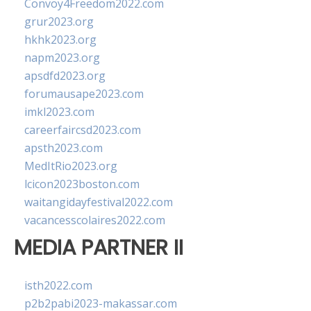
Convoy4Freedom2022.com
grur2023.org
hkhk2023.org
napm2023.org
apsdfd2023.org
forumausape2023.com
imkl2023.com
careerfaircsd2023.com
apsth2023.com
MedItRio2023.org
lcicon2023boston.com
waitangidayfestival2022.com
vacancesscolaires2022.com
MEDIA PARTNER II
isth2022.com
p2b2pabi2023-makassar.com