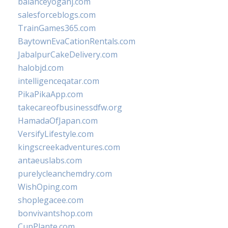
balanceyoganj.com
salesforceblogs.com
TrainGames365.com
BaytownEvaCationRentals.com
JabalpurCakeDelivery.com
halobjd.com
intelligenceqatar.com
PikaPikaApp.com
takecareofbusinessdfw.org
HamadaOfJapan.com
VersifyLifestyle.com
kingscreekadventures.com
antaeuslabs.com
purelycleanchemdry.com
WishOping.com
shoplegacee.com
bonvivantshop.com
CupPlante.com