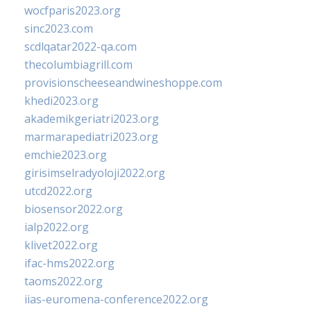
wocfparis2023.org
sinc2023.com
scdlqatar2022-qa.com
thecolumbiagrill.com
provisionscheeseandwineshoppe.com
khedi2023.org
akademikgeriatri2023.org
marmarapediatri2023.org
emchie2023.org
girisimselradyoloji2022.org
utcd2022.org
biosensor2022.org
ialp2022.org
klivet2022.org
ifac-hms2022.org
taoms2022.org
iias-euromena-conference2022.org