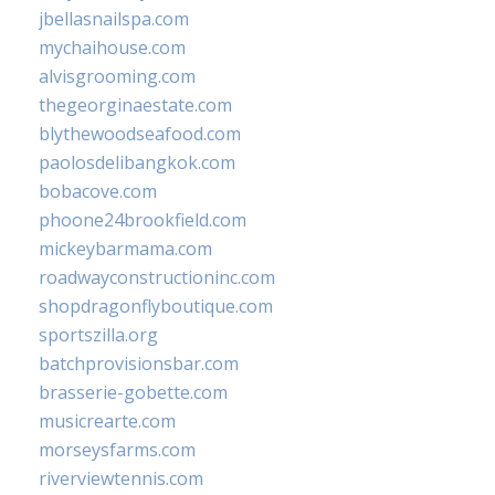
jbellasnailspa.com
mychaihouse.com
alvisgrooming.com
thegeorginaestate.com
blythewoodseafood.com
paolosdelibangkok.com
bobacove.com
phoone24brookfield.com
mickeybarmama.com
roadwayconstructioninc.com
shopdragonflyboutique.com
sportszilla.org
batchprovisionsbar.com
brasserie-gobette.com
musicrearte.com
morseysfarms.com
riverviewtennis.com