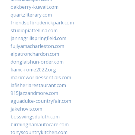
oakberry-kuwait.com
quartzliterary.com
friendsofbroderickpark.com
studiopiattellina.com
jannagrillspringfield.com
fujiyamacharleston.com
elpatronchardon.com
donglaishun-order.com
fiamc-rome2022.org
mariceworldessentials.com
lafisheriarestaurant.com
915jazzandmore.com
aguadulce-countryfair.com
jakehovis.com
bosswingsduluth.com
birminghamautocare.com
tonyscountrykitchen.com