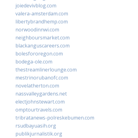
joiedevivblog.com
valera-amsterdam.com
libertybrandhemp.com
norwoodinnwi.com
neighboursmarket.com
blackanguscareers.com
bolesfororegon.com
bodega-ole.com
thestreamlinerlounge.com
mestrinorubanofc.com
novelatherton.com
nassvalleygardens.net
electjohnstewart.com
omptourtravels.com
tribratanews-polreskebumen.com
rsudbayuasih.org
publikjurnalistik.org