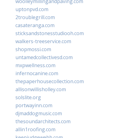
woolleymillingandpaving.com
uptonpvd.com
2troublegrill.com
casateranga.com
sticksandstonesstudiooh.com
walkers-treeservice.com
shopmossi.com
untamedcollectivesd.com
mxpwellness.com
infernocanine.com
thepaperhousecollection.com
allisonwillisholley.com
solslite.org
portwayinn.com
djmaddogmusic.com
thesoundarchitects.com
allin1roofing.com
keepjudgewebb.com