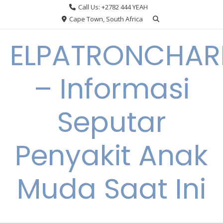
Skip
Call Us: +2782 444 YEAH
to
Cape Town, South Africa
content
ELPATRONCHA
– Informasi
Seputar
Penyakit Anak
Muda Saat Ini