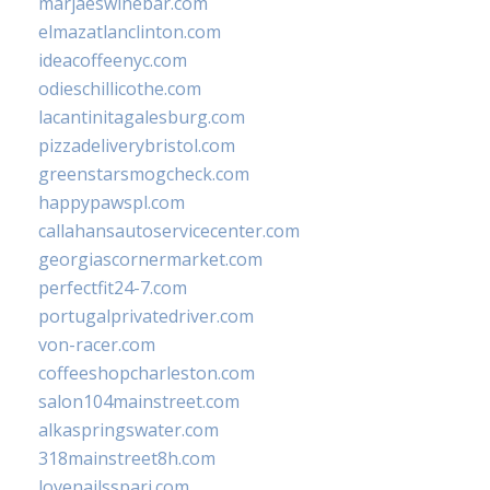
marjaeswinebar.com
elmazatlanclinton.com
ideacoffeenyc.com
odieschillicothe.com
lacantinitagalesburg.com
pizzadeliverybristol.com
greenstarsmogcheck.com
happypawspl.com
callahansautoservicecenter.com
georgiascornermarket.com
perfectfit24-7.com
portugalprivatedriver.com
von-racer.com
coffeeshopcharleston.com
salon104mainstreet.com
alkaspringswater.com
318mainstreet8h.com
lovenailsspari.com