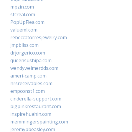
mpzin.com
stcreal.com
PopUpFlea.com
valueml.com
rebeccatorresjewelry.com
jmpbliss.com
drjorgerico.com
queensushipa.com
wendyweimerdds.com
ameri-camp.com
hrsreceivables.com
empconst1.com
cinderella-support.com
bigpinkrestaurant.com
inspirehuahin.com
memmingerspainting.com
jeremypbeasley.com