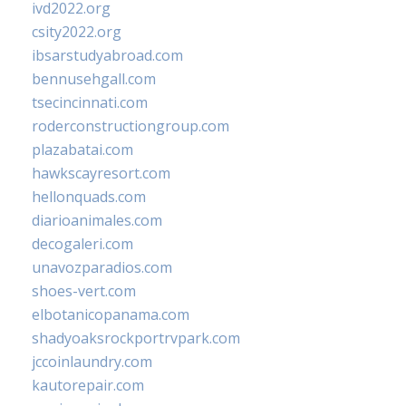
ivd2022.org
csity2022.org
ibsarstudyabroad.com
bennusehgall.com
tsecincinnati.com
roderconstructiongroup.com
plazabatai.com
hawkscayresort.com
hellonquads.com
diarioanimales.com
decogaleri.com
unavozparadios.com
shoes-vert.com
elbotanicopanama.com
shadyoaksrockportrvpark.com
jccoinlaundry.com
kautorepair.com