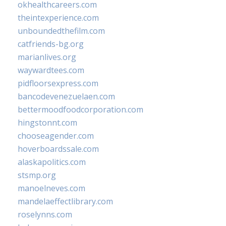
okhealthcareers.com
theintexperience.com
unboundedthefilm.com
catfriends-bg.org
marianlives.org
waywardtees.com
pidfloorsexpress.com
bancodevenezuelaen.com
bettermoodfoodcorporation.com
hingstonnt.com
chooseagender.com
hoverboardssale.com
alaskapolitics.com
stsmp.org
manoelneves.com
mandelaeffectlibrary.com
roselynns.com