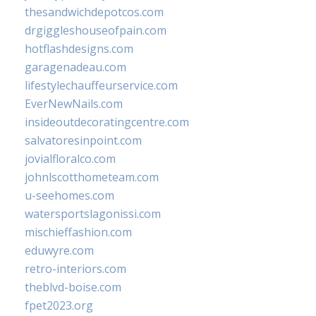
thesandwichdepotcos.com
drgiggleshouseofpain.com
hotflashdesigns.com
garagenadeau.com
lifestylechauffeurservice.com
EverNewNails.com
insideoutdecoratingcentre.com
salvatoresinpoint.com
jovialfloralco.com
johnlscotthometeam.com
u-seehomes.com
watersportslagonissi.com
mischieffashion.com
eduwyre.com
retro-interiors.com
theblvd-boise.com
fpet2023.org