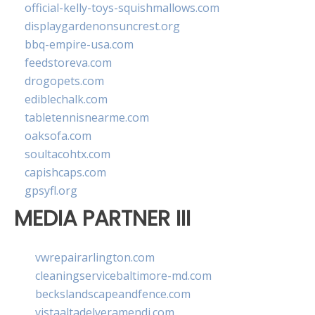
official-kelly-toys-squishmallows.com
displaygardenonsuncrest.org
bbq-empire-usa.com
feedstoreva.com
drogopets.com
ediblechalk.com
tabletennisnearme.com
oaksofa.com
soultacohtx.com
capishcaps.com
gpsyfl.org
MEDIA PARTNER III
vwrepairarlington.com
cleaningservicebaltimore-md.com
beckslandscapeandfence.com
vistaaltadelveramendi.com