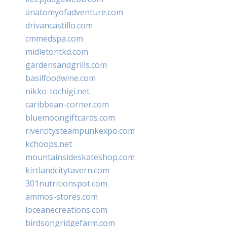
anatomyofadventure.com
drivancastillo.com
cmmedspa.com
midletontkd.com
gardensandgrills.com
basilfoodwine.com
nikko-tochigi.net
caribbean-corner.com
bluemoongiftcards.com
rivercitysteampunkexpo.com
kchoops.net
mountainsideskateshop.com
kirtlandcitytavern.com
301nutritionspot.com
ammos-stores.com
loceanecreations.com
birdsongridgefarm.com