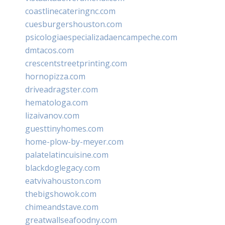
coastlinecateringnc.com
cuesburgershouston.com
psicologiaespecializadaencampeche.com
dmtacos.com
crescentstreetprinting.com
hornopizza.com
driveadragster.com
hematologa.com
lizaivanov.com
guesttinyhomes.com
home-plow-by-meyer.com
palatelatincuisine.com
blackdoglegacy.com
eatvivahouston.com
thebigshowok.com
chimeandstave.com
greatwallseafoodny.com