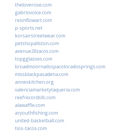
theloverose.com
gabriovoice.com
resinflowart.com
p-sports.net
korsairstreetwear.com
petshopallston.com
avenue26tacos.com
topgglasses.com
broadmoornailsspacoloradosprings.com
missblackpasadena.com
anneskitchen.org
valenciamarketytaqueria.com
reefrecordsllc.com
alawaffle.com
aryouthfishing.com
united-basketball.com
tios-tacos.com