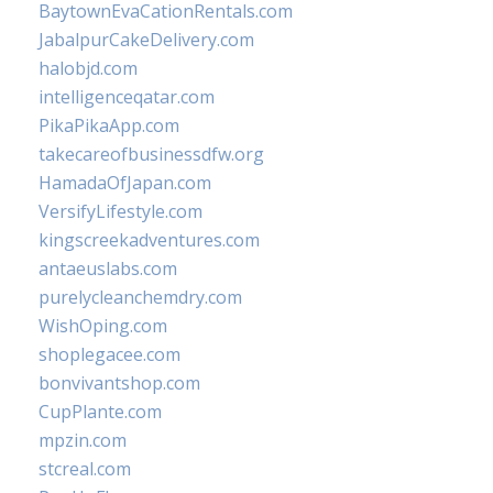
BaytownEvaCationRentals.com
JabalpurCakeDelivery.com
halobjd.com
intelligenceqatar.com
PikaPikaApp.com
takecareofbusinessdfw.org
HamadaOfJapan.com
VersifyLifestyle.com
kingscreekadventures.com
antaeuslabs.com
purelycleanchemdry.com
WishOping.com
shoplegacee.com
bonvivantshop.com
CupPlante.com
mpzin.com
stcreal.com