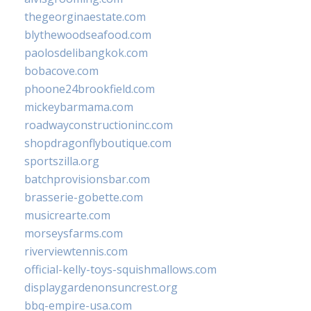
thegeorginaestate.com
blythewoodseafood.com
paolosdelibangkok.com
bobacove.com
phoone24brookfield.com
mickeybarmama.com
roadwayconstructioninc.com
shopdragonflyboutique.com
sportszilla.org
batchprovisionsbar.com
brasserie-gobette.com
musicrearte.com
morseysfarms.com
riverviewtennis.com
official-kelly-toys-squishmallows.com
displaygardenonsuncrest.org
bbq-empire-usa.com