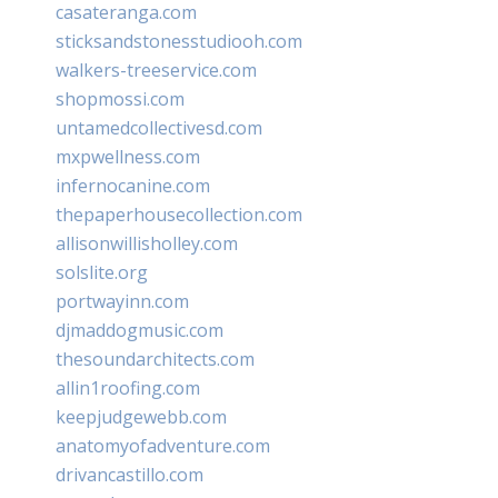
casateranga.com
sticksandstonesstudiooh.com
walkers-treeservice.com
shopmossi.com
untamedcollectivesd.com
mxpwellness.com
infernocanine.com
thepaperhousecollection.com
allisonwillisholley.com
solslite.org
portwayinn.com
djmaddogmusic.com
thesoundarchitects.com
allin1roofing.com
keepjudgewebb.com
anatomyofadventure.com
drivancastillo.com