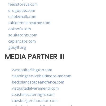
feedstoreva.com
drogopets.com
ediblechalk.com
tabletennisnearme.com
oaksofa.com
soultacohtx.com
capishcaps.com
gpsyfl.org
MEDIA PARTNER III
vwrepairarlington.com
cleaningservicebaltimore-md.com
beckslandscapeandfence.com
vistaaltadelveramendi.com
coastlinecateringnc.com
cuesburgershouston.com