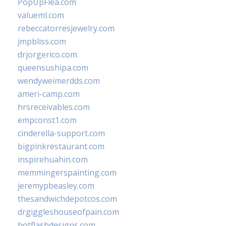
PopUpFlea.com
valueml.com
rebeccatorresjewelry.com
jmpbliss.com
drjorgerico.com
queensushipa.com
wendyweimerdds.com
ameri-camp.com
hrsreceivables.com
empconst1.com
cinderella-support.com
bigpinkrestaurant.com
inspirehuahin.com
memmingerspainting.com
jeremypbeasley.com
thesandwichdepotcos.com
drgiggleshouseofpain.com
hotflashdesigns.com