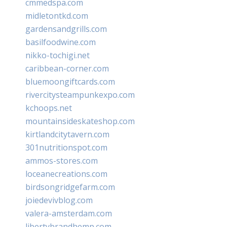
cmmedspa.com
midletontkd.com
gardensandgrills.com
basilfoodwine.com
nikko-tochigi.net
caribbean-corner.com
bluemoongiftcards.com
rivercitysteampunkexpo.com
kchoops.net
mountainsideskateshop.com
kirtlandcitytavern.com
301nutritionspot.com
ammos-stores.com
loceanecreations.com
birdsongridgefarm.com
joiedevivblog.com
valera-amsterdam.com
libertybrandhemp.com