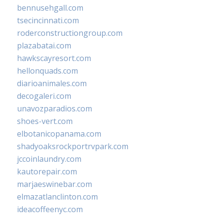
bennusehgall.com
tsecincinnati.com
roderconstructiongroup.com
plazabatai.com
hawkscayresort.com
hellonquads.com
diarioanimales.com
decogaleri.com
unavozparadios.com
shoes-vert.com
elbotanicopanama.com
shadyoaksrockportrvpark.com
jccoinlaundry.com
kautorepair.com
marjaeswinebar.com
elmazatlanclinton.com
ideacoffeenyc.com