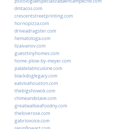
psicologiaespecializadaencampeche.com
dmtacos.com
crescentstreetprinting.com
hornopizza.com
driveadragster.com
hematologa.com
lizaivanov.com
guesttinyhomes.com
home-plow-by-meyer.com
palatelatincuisine.com
blackdoglegacy.com
eatvivahouston.com
thebigshowok.com
chimeandstave.com
greatwallseafoodny.com
theloverose.com
gabriovoice.com
resinflowart.com