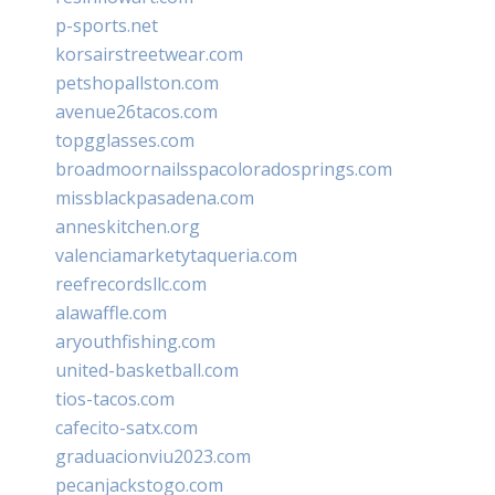
p-sports.net
korsairstreetwear.com
petshopallston.com
avenue26tacos.com
topgglasses.com
broadmoornailsspacoloradosprings.com
missblackpasadena.com
anneskitchen.org
valenciamarketytaqueria.com
reefrecordsllc.com
alawaffle.com
aryouthfishing.com
united-basketball.com
tios-tacos.com
cafecito-satx.com
graduacionviu2023.com
pecanjackstogo.com