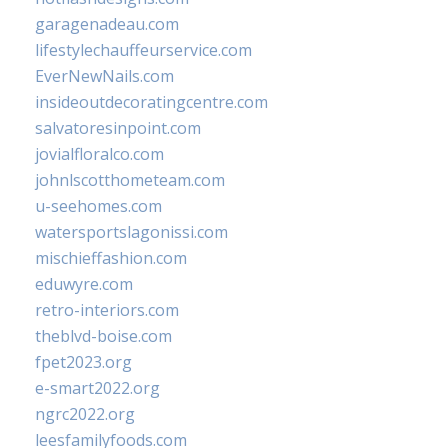
garagenadeau.com
lifestylechauffeurservice.com
EverNewNails.com
insideoutdecoratingcentre.com
salvatoresinpoint.com
jovialfloralco.com
johnlscotthometeam.com
u-seehomes.com
watersportslagonissi.com
mischieffashion.com
eduwyre.com
retro-interiors.com
theblvd-boise.com
fpet2023.org
e-smart2022.org
ngrc2022.org
leesfamilyfoods.com