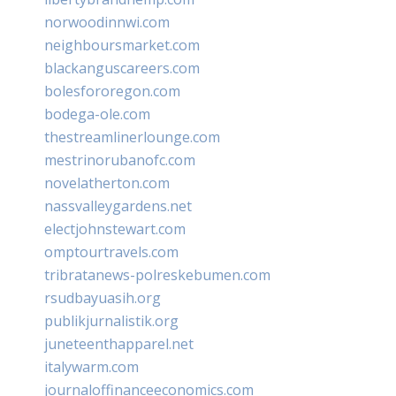
norwoodinnwi.com
neighboursmarket.com
blackanguscareers.com
bolesfororegon.com
bodega-ole.com
thestreamlinerlounge.com
mestrinorubanofc.com
novelatherton.com
nassvalleygardens.net
electjohnstewart.com
omptourtravels.com
tribratanews-polreskebumen.com
rsudbayuasih.org
publikjurnalistik.org
juneteenthapparel.net
italywarm.com
journaloffinanceeconomics.com