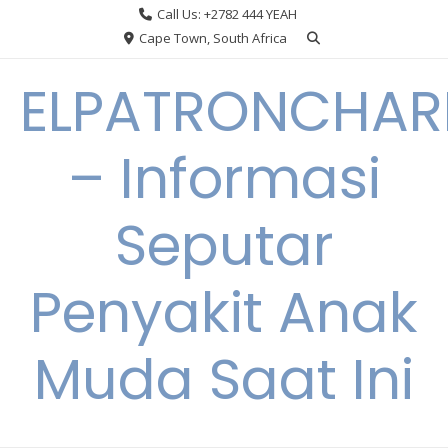
Skip
Call Us: +2782 444 YEAH
to
Cape Town, South Africa
content
ELPATRONCHA
– Informasi
Seputar
Penyakit Anak
Muda Saat Ini