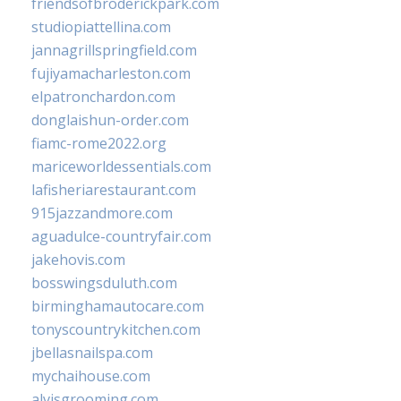
friendsofbroderickpark.com
studiopiattellina.com
jannagrillspringfield.com
fujiyamacharleston.com
elpatronchardon.com
donglaishun-order.com
fiamc-rome2022.org
mariceworldessentials.com
lafisheriarestaurant.com
915jazzandmore.com
aguadulce-countryfair.com
jakehovis.com
bosswingsduluth.com
birminghamautocare.com
tonyscountrykitchen.com
jbellasnailspa.com
mychaihouse.com
alvisgrooming.com