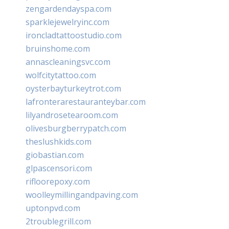
zengardendayspa.com
sparklejewelryinc.com
ironcladtattoostudio.com
bruinshome.com
annascleaningsvc.com
wolfcitytattoo.com
oysterbayturkeytrot.com
lafronterarestauranteybar.com
lilyandrosetearoom.com
olivesburgberrypatch.com
theslushkids.com
giobastian.com
glpascensori.com
rifloorepoxy.com
woolleymillingandpaving.com
uptonpvd.com
2troublegrill.com