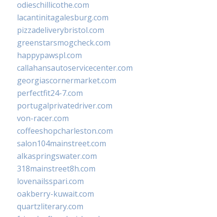
odieschillicothe.com
lacantinitagalesburg.com
pizzadeliverybristol.com
greenstarsmogcheck.com
happypawspl.com
callahansautoservicecenter.com
georgiascornermarket.com
perfectfit24-7.com
portugalprivatedriver.com
von-racer.com
coffeeshopcharleston.com
salon104mainstreet.com
alkaspringswater.com
318mainstreet8h.com
lovenailsspari.com
oakberry-kuwait.com
quartzliterary.com