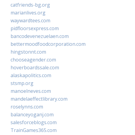
catfriends-bg.org
marianlives.org
waywardtees.com
pidfloorsexpress.com
bancodevenezuelaen.com
bettermoodfoodcorporation.com
hingstonnt.com
chooseagender.com
hoverboardssale.com
alaskapolitics.com
stsmp.org
manoelneves.com
mandelaeffectlibrary.com
roselynns.com
balanceyoganj.com
salesforceblogs.com
TrainGames365.com