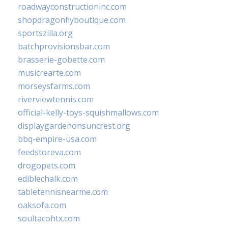
roadwayconstructioninc.com
shopdragonflyboutique.com
sportszilla.org
batchprovisionsbar.com
brasserie-gobette.com
musicrearte.com
morseysfarms.com
riverviewtennis.com
official-kelly-toys-squishmallows.com
displaygardenonsuncrest.org
bbq-empire-usa.com
feedstoreva.com
drogopets.com
ediblechalk.com
tabletennisnearme.com
oaksofa.com
soultacohtx.com