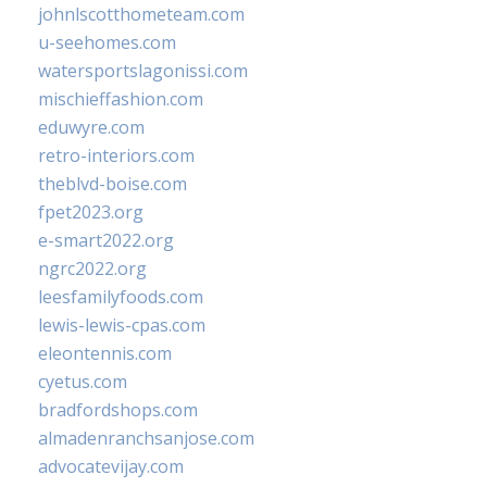
johnlscotthometeam.com
u-seehomes.com
watersportslagonissi.com
mischieffashion.com
eduwyre.com
retro-interiors.com
theblvd-boise.com
fpet2023.org
e-smart2022.org
ngrc2022.org
leesfamilyfoods.com
lewis-lewis-cpas.com
eleontennis.com
cyetus.com
bradfordshops.com
almadenranchsanjose.com
advocatevijay.com