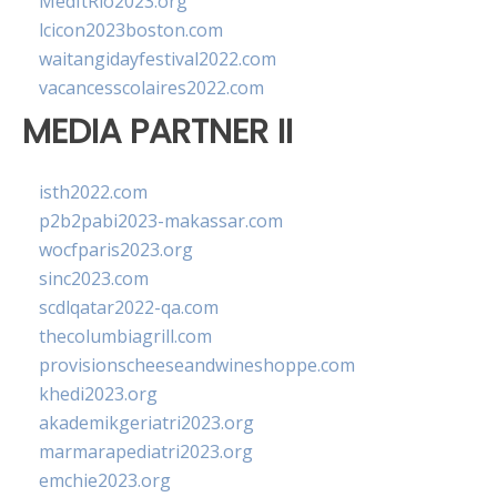
MedItRio2023.org
lcicon2023boston.com
waitangidayfestival2022.com
vacancesscolaires2022.com
MEDIA PARTNER II
isth2022.com
p2b2pabi2023-makassar.com
wocfparis2023.org
sinc2023.com
scdlqatar2022-qa.com
thecolumbiagrill.com
provisionscheeseandwineshoppe.com
khedi2023.org
akademikgeriatri2023.org
marmarapediatri2023.org
emchie2023.org