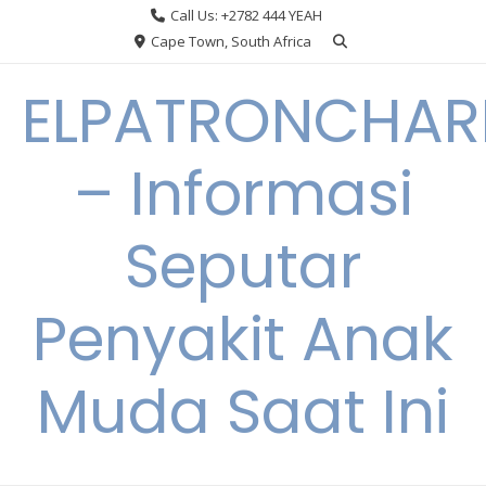
Skip
Call Us: +2782 444 YEAH
to
Cape Town, South Africa
content
ELPATRONCHA
– Informasi
Seputar
Penyakit Anak
Muda Saat Ini