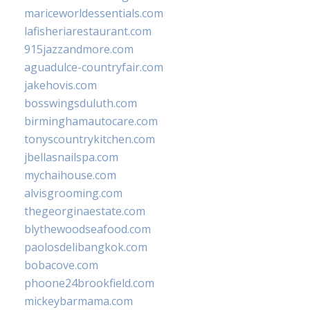
mariceworldessentials.com
lafisheriarestaurant.com
915jazzandmore.com
aguadulce-countryfair.com
jakehovis.com
bosswingsduluth.com
birminghamautocare.com
tonyscountrykitchen.com
jbellasnailspa.com
mychaihouse.com
alvisgrooming.com
thegeorginaestate.com
blythewoodseafood.com
paolosdelibangkok.com
bobacove.com
phoone24brookfield.com
mickeybarmama.com