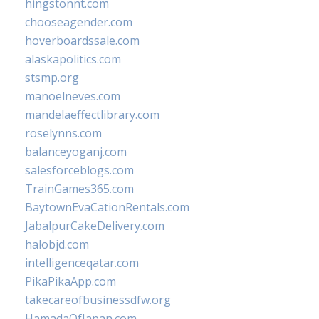
hingstonnt.com
chooseagender.com
hoverboardssale.com
alaskapolitics.com
stsmp.org
manoelneves.com
mandelaeffectlibrary.com
roselynns.com
balanceyoganj.com
salesforceblogs.com
TrainGames365.com
BaytownEvaCationRentals.com
JabalpurCakeDelivery.com
halobjd.com
intelligenceqatar.com
PikaPikaApp.com
takecareofbusinessdfw.org
HamadaOfJapan.com