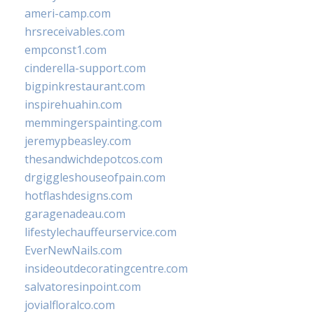
ameri-camp.com
hrsreceivables.com
empconst1.com
cinderella-support.com
bigpinkrestaurant.com
inspirehuahin.com
memmingerspainting.com
jeremypbeasley.com
thesandwichdepotcos.com
drgiggleshouseofpain.com
hotflashdesigns.com
garagenadeau.com
lifestylechauffeurservice.com
EverNewNails.com
insideoutdecoratingcentre.com
salvatoresinpoint.com
jovialfloralco.com