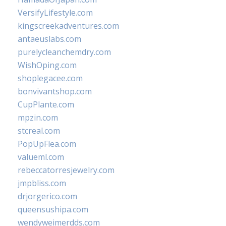
VersifyLifestyle.com
kingscreekadventures.com
antaeuslabs.com
purelycleanchemdry.com
WishOping.com
shoplegacee.com
bonvivantshop.com
CupPlante.com
mpzin.com
stcreal.com
PopUpFlea.com
valueml.com
rebeccatorresjewelry.com
jmpbliss.com
drjorgerico.com
queensushipa.com
wendyweimerdds.com