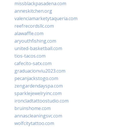
missblackpasadena.com
anneskitchen.org
valenciamarketytaqueria.com
reefrecordsllc.com
alawaffle.com
aryouthfishing.com
united-basketball.com
tios-tacos.com
cafecito-satx.com
graduacionviu2023.com
pecanjackstogo.com
zengardendayspa.com
sparklejewelryinc.com
ironcladtattoostudio.com
bruinshome.com
annascleaningsvc.com
wolfcitytattoo.com