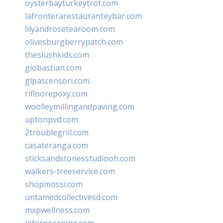
oysterbayturkeytrot.com
lafronterarestauranteybar.com
lilyandrosetearoom.com
olivesburgberrypatch.com
theslushkids.com
giobastian.com
glpascensori.com
rifloorepoxy.com
woolleymillingandpaving.com
uptonpvd.com
2troublegrill.com
casateranga.com
sticksandstonesstudiooh.com
walkers-treeservice.com
shopmossi.com
untamedcollectivesd.com
mxpwellness.com
infernocanine.com