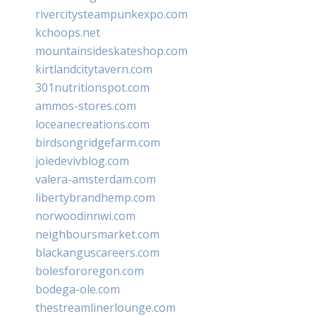
rivercitysteampunkexpo.com
kchoops.net
mountainsideskateshop.com
kirtlandcitytavern.com
301nutritionspot.com
ammos-stores.com
loceanecreations.com
birdsongridgefarm.com
joiedevivblog.com
valera-amsterdam.com
libertybrandhemp.com
norwoodinnwi.com
neighboursmarket.com
blackanguscareers.com
bolesfororegon.com
bodega-ole.com
thestreamlinerlounge.com