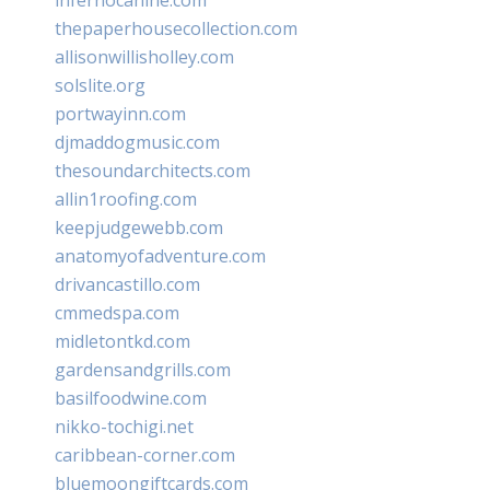
thepaperhousecollection.com
allisonwillisholley.com
solslite.org
portwayinn.com
djmaddogmusic.com
thesoundarchitects.com
allin1roofing.com
keepjudgewebb.com
anatomyofadventure.com
drivancastillo.com
cmmedspa.com
midletontkd.com
gardensandgrills.com
basilfoodwine.com
nikko-tochigi.net
caribbean-corner.com
bluemoongiftcards.com