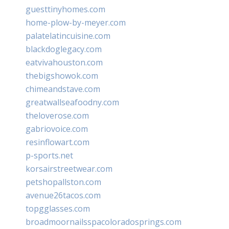
guesttinyhomes.com
home-plow-by-meyer.com
palatelatincuisine.com
blackdoglegacy.com
eatvivahouston.com
thebigshowok.com
chimeandstave.com
greatwallseafoodny.com
theloverose.com
gabriovoice.com
resinflowart.com
p-sports.net
korsairstreetwear.com
petshopallston.com
avenue26tacos.com
topgglasses.com
broadmoornailsspacoloradosprings.com