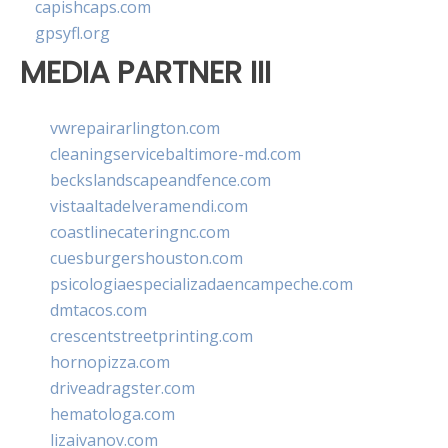
capishcaps.com
gpsyfl.org
MEDIA PARTNER III
vwrepairarlington.com
cleaningservicebaltimore-md.com
beckslandscapeandfence.com
vistaaltadelveramendi.com
coastlinecateringnc.com
cuesburgershouston.com
psicologiaespecializadaencampeche.com
dmtacos.com
crescentstreetprinting.com
hornopizza.com
driveadragster.com
hematologa.com
lizaivanov.com