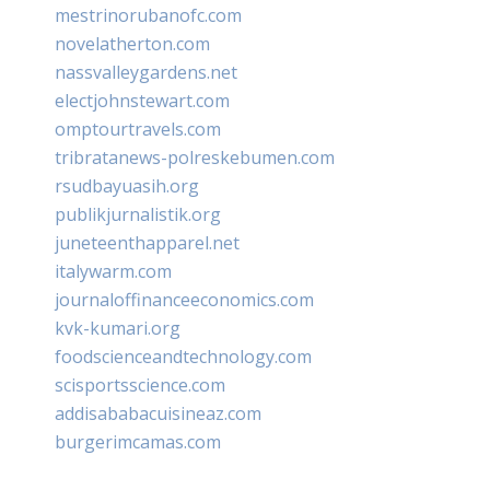
mestrinorubanofc.com
novelatherton.com
nassvalleygardens.net
electjohnstewart.com
omptourtravels.com
tribratanews-polreskebumen.com
rsudbayuasih.org
publikjurnalistik.org
juneteenthapparel.net
italywarm.com
journaloffinanceeconomics.com
kvk-kumari.org
foodscienceandtechnology.com
scisportsscience.com
addisababacuisineaz.com
burgerimcamas.com