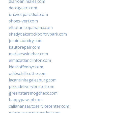
diarioanimales.com
decogaleri.com
unavozparadios.com
shoes-vert.com
elbotanicopanama.com
shadyoaksrockportrvpark.com
jccoinlaundry.com
kautorepair.com
marjaeswinebar.com
elmazatlanclinton.com
ideacoffeenyc.com
odieschillicothe.com
lacantinitagalesburg.com
pizzadeliverybristol.com
greenstarsmogcheck.com
happypawspl.com
callahansautoservicecenter.com
georgiascornermarket.com