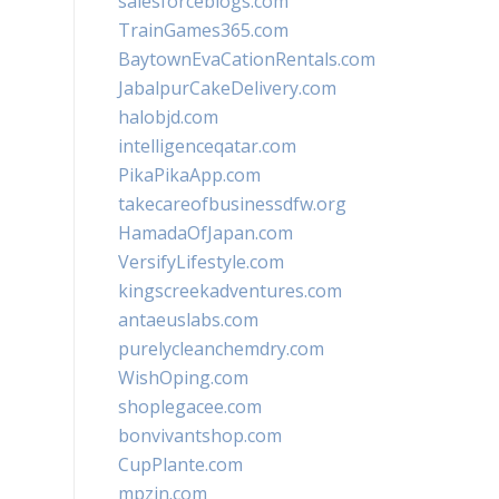
salesforceblogs.com
TrainGames365.com
BaytownEvaCationRentals.com
JabalpurCakeDelivery.com
halobjd.com
intelligenceqatar.com
PikaPikaApp.com
takecareofbusinessdfw.org
HamadaOfJapan.com
VersifyLifestyle.com
kingscreekadventures.com
antaeuslabs.com
purelycleanchemdry.com
WishOping.com
shoplegacee.com
bonvivantshop.com
CupPlante.com
mpzin.com