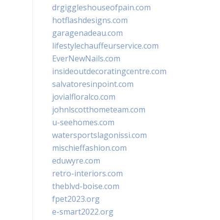
drgiggleshouseofpain.com
hotflashdesigns.com
garagenadeau.com
lifestylechauffeurservice.com
EverNewNails.com
insideoutdecoratingcentre.com
salvatoresinpoint.com
jovialfloralco.com
johnlscotthometeam.com
u-seehomes.com
watersportslagonissi.com
mischieffashion.com
eduwyre.com
retro-interiors.com
theblvd-boise.com
fpet2023.org
e-smart2022.org