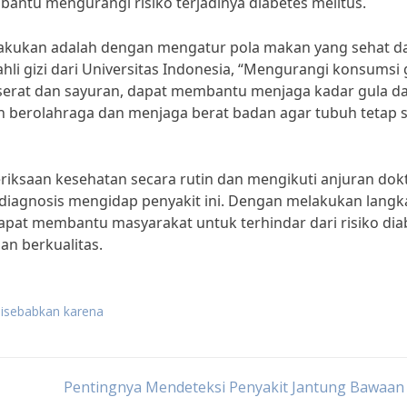
ntu mengurangi risiko terjadinya diabetes melitus.
lakukan adalah dengan mengatur pola makan yang sehat d
li gizi dari Universitas Indonesia, “Mengurangi konsumsi 
serat dan sayuran, dapat membantu menjaga kadar gula d
rutin berolahraga dan menjaga berat badan agar tubuh tetap 
eriksaan kesehatan secara rutin dan mengikuti anjuran dok
rdiagnosis mengidap penyakit ini. Dengan melakukan langk
apat membantu masyarakat untuk terhindar dari risiko dia
an berkualitas.
 disebabkan karena
Pentingnya Mendeteksi Penyakit Jantung Bawaan 