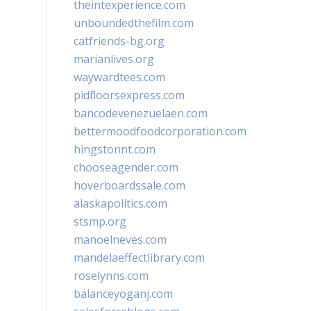
theintexperience.com
unboundedthefilm.com
catfriends-bg.org
marianlives.org
waywardtees.com
pidfloorsexpress.com
bancodevenezuelaen.com
bettermoodfoodcorporation.com
hingstonnt.com
chooseagender.com
hoverboardssale.com
alaskapolitics.com
stsmp.org
manoelneves.com
mandelaeffectlibrary.com
roselynns.com
balanceyoganj.com