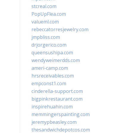
stcreal.com
PopUpFlea.com
valueml.com
rebeccatorresjewelry.com
jmpbliss.com
drjorgerico.com
queensushipa.com
wendyweimerdds.com
ameri-camp.com
hrsreceivables.com
empconst1.com
cinderella-support.com
bigpinkrestaurant.com
inspirehuahin.com
memmingerspainting.com
jeremypbeasley.com
thesandwichdepotcos.com