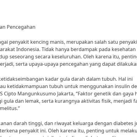
 dan Pencegahan
agai penyakit kencing manis, merupakan salah satu penyaki
arakat Indonesia. Tidak hanya berdampak pada kesehatan f
dup seseorang secara keseluruhan. Oleh karena itu, penti
rjadi, serta upaya-upaya pencegahan yang dapat dilakuka
ketidakseimbangan kadar gula darah dalam tubuh. Hal ini
 atau ketidakmampuan tubuh untuk menggunakan insulin d
i RS Cipto Mangunkusumo Jakarta, “Faktor genetik dan gaya 
 gula dan lemak, serta kurangnya aktivitas fisik, menjadi f
melitus.”
 tekanan darah tinggi, dan riwayat keluarga dengan diabetes 
rkena penyakit ini. Oleh karena itu, penting untuk melak