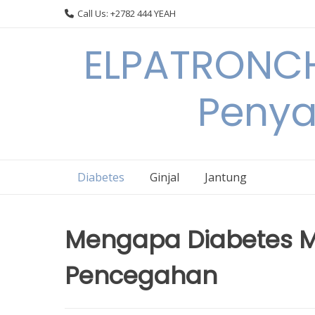
Skip
Call Us: +2782 444 YEAH
to
content
ELPATRONCH
Penya
Diabetes
Ginjal
Jantung
Mengapa Diabetes Me
Pencegahan