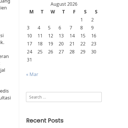
buang
August 2026
sien
M
T
W
T
F
S
S
1
2
3
4
5
6
7
8
9
si
10
11
12
13
14
15
16
k.
17
18
19
20
21
22
23
24
25
26
27
28
29
30
eran
31
t
jal
« Mar
edis
Search
ltasi
for:
i
Recent Posts