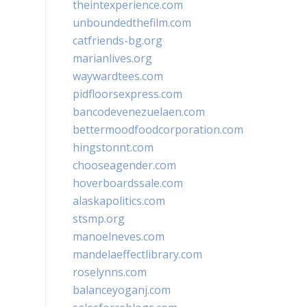
theintexperience.com
unboundedthefilm.com
catfriends-bg.org
marianlives.org
waywardtees.com
pidfloorsexpress.com
bancodevenezuelaen.com
bettermoodfoodcorporation.com
hingstonnt.com
chooseagender.com
hoverboardssale.com
alaskapolitics.com
stsmp.org
manoelneves.com
mandelaeffectlibrary.com
roselynns.com
balanceyoganj.com