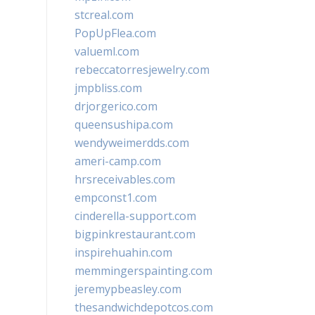
stcreal.com
PopUpFlea.com
valueml.com
rebeccatorresjewelry.com
jmpbliss.com
drjorgerico.com
queensushipa.com
wendyweimerdds.com
ameri-camp.com
hrsreceivables.com
empconst1.com
cinderella-support.com
bigpinkrestaurant.com
inspirehuahin.com
memmingerspainting.com
jeremypbeasley.com
thesandwichdepotcos.com