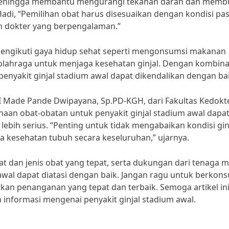
 sehingga membantu mengurangi tekanan darah dan mem
Hadi, “Pemilihan obat harus disesuaikan dengan kondisi pa
n dokter yang berpengalaman.”
mengikuti gaya hidup sehat seperti mengonsumsi makanan
olahraga untuk menjaga kesehatan ginjal. Dengan kombina
enyakit ginjal stadium awal dapat dikendalikan dengan bai
. I Made Pande Dwipayana, Sp.PD-KGH, dari Fakultas Kedokt
aan obat-obatan untuk penyakit ginjal stadium awal dapa
bih serius. “Penting untuk tidak mengabaikan kondisi gin
 kesehatan tubuh secara keseluruhan,” ujarnya.
dan jenis obat yang tepat, serta dukungan dari tenaga m
wal dapat diatasi dengan baik. Jangan ragu untuk berkonsu
kan penanganan yang tepat dan terbaik. Semoga artikel in
nformasi mengenai penyakit ginjal stadium awal.