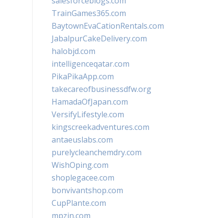
salesforceblogs.com
TrainGames365.com
BaytownEvaCationRentals.com
JabalpurCakeDelivery.com
halobjd.com
intelligenceqatar.com
PikaPikaApp.com
takecareofbusinessdfw.org
HamadaOfJapan.com
VersifyLifestyle.com
kingscreekadventures.com
antaeuslabs.com
purelycleanchemdry.com
WishOping.com
shoplegacee.com
bonvivantshop.com
CupPlante.com
mpzin.com