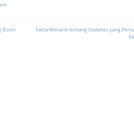
awal
g Bocor
Fakta Menarik tentang Diabetes yang Perl
Ke