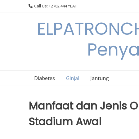
Skip
Call Us: +2782 444 YEAH
to
content
ELPATRONCH
Penya
Diabetes
Ginjal
Jantung
Manfaat dan Jenis Ob
Stadium Awal