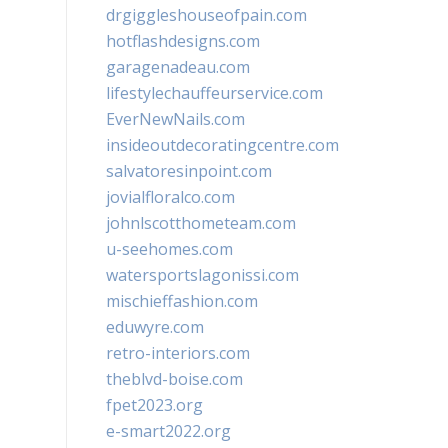
drgiggleshouseofpain.com
hotflashdesigns.com
garagenadeau.com
lifestylechauffeurservice.com
EverNewNails.com
insideoutdecoratingcentre.com
salvatoresinpoint.com
jovialfloralco.com
johnlscotthometeam.com
u-seehomes.com
watersportslagonissi.com
mischieffashion.com
eduwyre.com
retro-interiors.com
theblvd-boise.com
fpet2023.org
e-smart2022.org