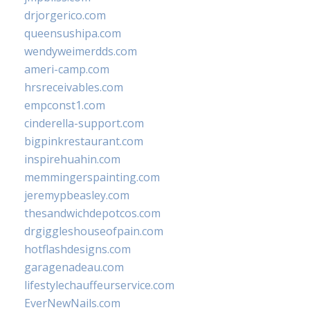
drjorgerico.com
queensushipa.com
wendyweimerdds.com
ameri-camp.com
hrsreceivables.com
empconst1.com
cinderella-support.com
bigpinkrestaurant.com
inspirehuahin.com
memmingerspainting.com
jeremypbeasley.com
thesandwichdepotcos.com
drgiggleshouseofpain.com
hotflashdesigns.com
garagenadeau.com
lifestylechauffeurservice.com
EverNewNails.com