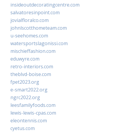
insideoutdecoratingcentre.com
salvatoresinpoint.com
jovialfloralco.com
johnlscotthometeam.com
u-seehomes.com
watersportslagonissi.com
mischieffashion.com
eduwyre.com
retro-interiors.com
theblvd-boise.com
fpet2023.org
e-smart2022.org
ngrc2022.org
leesfamilyfoods.com
lewis-lewis-cpas.com
eleontennis.com
cyetus.com