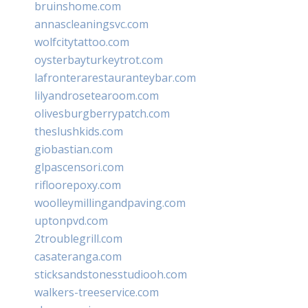
bruinshome.com
annascleaningsvc.com
wolfcitytattoo.com
oysterbayturkeytrot.com
lafronterarestauranteybar.com
lilyandrosetearoom.com
olivesburgberrypatch.com
theslushkids.com
giobastian.com
glpascensori.com
rifloorepoxy.com
woolleymillingandpaving.com
uptonpvd.com
2troublegrill.com
casateranga.com
sticksandstonesstudiooh.com
walkers-treeservice.com