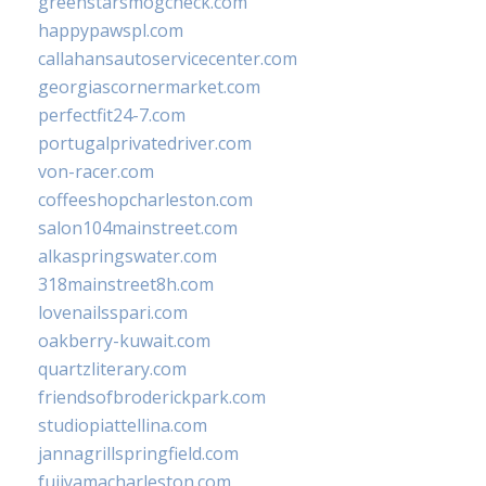
greenstarsmogcheck.com
happypawspl.com
callahansautoservicecenter.com
georgiascornermarket.com
perfectfit24-7.com
portugalprivatedriver.com
von-racer.com
coffeeshopcharleston.com
salon104mainstreet.com
alkaspringswater.com
318mainstreet8h.com
lovenailsspari.com
oakberry-kuwait.com
quartzliterary.com
friendsofbroderickpark.com
studiopiattellina.com
jannagrillspringfield.com
fujiyamacharleston.com