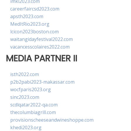
imkl2023.com
careerfaircsd2023.com
apsth2023.com
MedItRio2023.org
lcicon2023boston.com
waitangidayfestival2022.com
vacancesscolaires2022.com
MEDIA PARTNER II
isth2022.com
p2b2pabi2023-makassar.com
wocfparis2023.org
sinc2023.com
scdlqatar2022-qa.com
thecolumbiagrill.com
provisionscheeseandwineshoppe.com
khedi2023.org