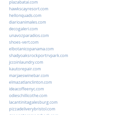
plazabatai.com
hawkscayresort.com
hellonquads.com
diarioanimales.com
decogaleri.com
unavozparadios.com
shoes-vert.com
elbotanicopanama.com
shadyoaksrockportrvpark.com
jccoinlaundry.com
kautorepair.com
marjaeswinebar.com
elmazatlanclinton.com
ideacoffeenyc.com
odieschillicothe.com
lacantinitagalesburg.com
pizzadeliverybristol.com