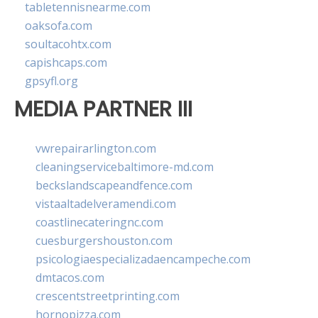
tabletennisnearme.com
oaksofa.com
soultacohtx.com
capishcaps.com
gpsyfl.org
MEDIA PARTNER III
vwrepairarlington.com
cleaningservicebaltimore-md.com
beckslandscapeandfence.com
vistaaltadelveramendi.com
coastlinecateringnc.com
cuesburgershouston.com
psicologiaespecializadaencampeche.com
dmtacos.com
crescentstreetprinting.com
hornopizza.com