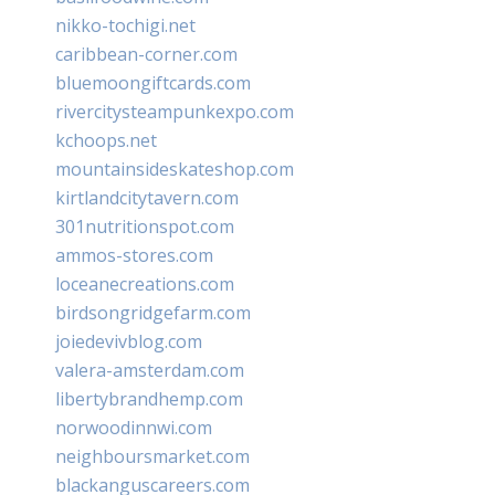
nikko-tochigi.net
caribbean-corner.com
bluemoongiftcards.com
rivercitysteampunkexpo.com
kchoops.net
mountainsideskateshop.com
kirtlandcitytavern.com
301nutritionspot.com
ammos-stores.com
loceanecreations.com
birdsongridgefarm.com
joiedevivblog.com
valera-amsterdam.com
libertybrandhemp.com
norwoodinnwi.com
neighboursmarket.com
blackanguscareers.com