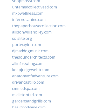
shopmossi.com
untamedcollectivesd.com
mxpwellness.com
infernocanine.com
thepaperhousecollection.com
allisonwillisholley.com
solslite.org
portwayinn.com
djmaddogmusic.com
thesoundarchitects.com
allin1roofing.com
keepjudgewebb.com
anatomyofadventure.com
drivancastillo.com
cmmedspa.com
midletontkd.com
gardensandgrills.com
basilfoodwine.com