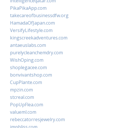
intelligenceqatar.com
PikaPikaApp.com
takecareofbusinessdfw.org
HamadaOfJapan.com
VersifyLifestyle.com
kingscreekadventures.com
antaeuslabs.com
purelycleanchemdry.com
WishOping.com
shoplegacee.com
bonvivantshop.com
CupPlante.com
mpzin.com
stcreal.com
PopUpFlea.com
valueml.com
rebeccatorresjewelry.com
jmpbliss.com