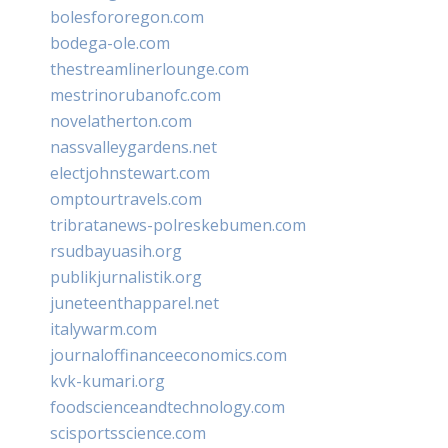
bolesfororegon.com
bodega-ole.com
thestreamlinerlounge.com
mestrinorubanofc.com
novelatherton.com
nassvalleygardens.net
electjohnstewart.com
omptourtravels.com
tribratanews-polreskebumen.com
rsudbayuasih.org
publikjurnalistik.org
juneteenthapparel.net
italywarm.com
journaloffinanceeconomics.com
kvk-kumari.org
foodscienceandtechnology.com
scisportsscience.com