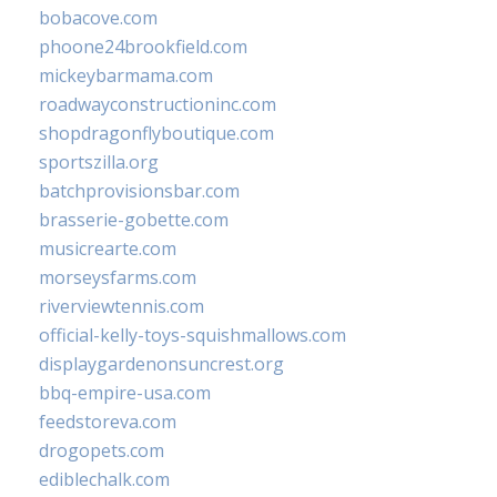
bobacove.com
phoone24brookfield.com
mickeybarmama.com
roadwayconstructioninc.com
shopdragonflyboutique.com
sportszilla.org
batchprovisionsbar.com
brasserie-gobette.com
musicrearte.com
morseysfarms.com
riverviewtennis.com
official-kelly-toys-squishmallows.com
displaygardenonsuncrest.org
bbq-empire-usa.com
feedstoreva.com
drogopets.com
ediblechalk.com