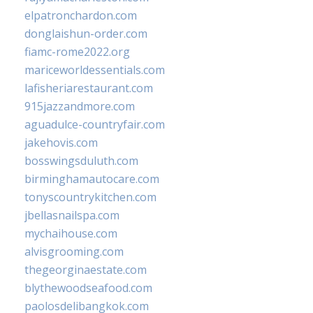
elpatronchardon.com
donglaishun-order.com
fiamc-rome2022.org
mariceworldessentials.com
lafisheriarestaurant.com
915jazzandmore.com
aguadulce-countryfair.com
jakehovis.com
bosswingsduluth.com
birminghamautocare.com
tonyscountrykitchen.com
jbellasnailspa.com
mychaihouse.com
alvisgrooming.com
thegeorginaestate.com
blythewoodseafood.com
paolosdelibangkok.com