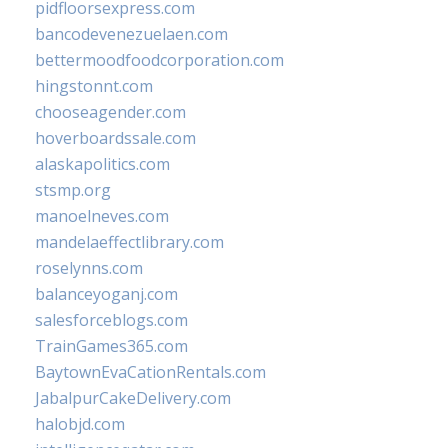
pidfloorsexpress.com
bancodevenezuelaen.com
bettermoodfoodcorporation.com
hingstonnt.com
chooseagender.com
hoverboardssale.com
alaskapolitics.com
stsmp.org
manoelneves.com
mandelaeffectlibrary.com
roselynns.com
balanceyoganj.com
salesforceblogs.com
TrainGames365.com
BaytownEvaCationRentals.com
JabalpurCakeDelivery.com
halobjd.com