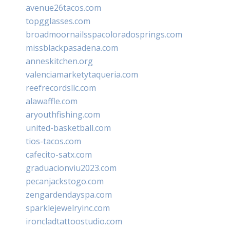
avenue26tacos.com
topgglasses.com
broadmoornailsspacoloradosprings.com
missblackpasadena.com
anneskitchen.org
valenciamarketytaqueria.com
reefrecordsllc.com
alawaffle.com
aryouthfishing.com
united-basketball.com
tios-tacos.com
cafecito-satx.com
graduacionviu2023.com
pecanjackstogo.com
zengardendayspa.com
sparklejewelryinc.com
ironcladtattoostudio.com