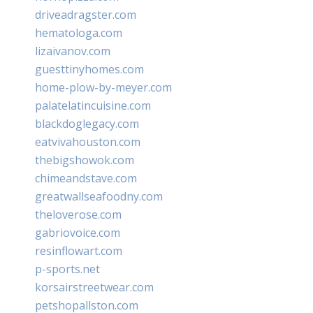
driveadragster.com
hematologa.com
lizaivanov.com
guesttinyhomes.com
home-plow-by-meyer.com
palatelatincuisine.com
blackdoglegacy.com
eatvivahouston.com
thebigshowok.com
chimeandstave.com
greatwallseafoodny.com
theloverose.com
gabriovoice.com
resinflowart.com
p-sports.net
korsairstreetwear.com
petshopallston.com