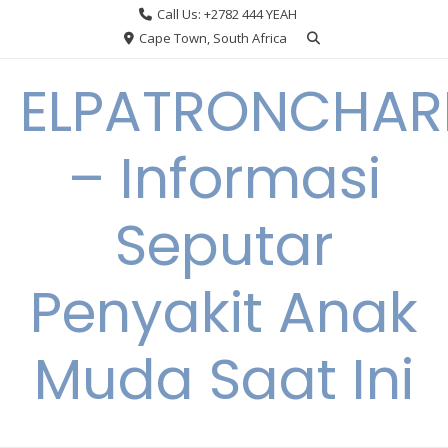
Skip
Call Us: +2782 444 YEAH
to
Cape Town, South Africa
content
ELPATRONCHA
– Informasi
Seputar
Penyakit Anak
Muda Saat Ini