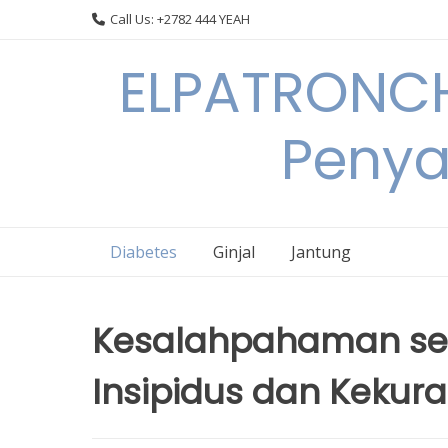
Skip
Call Us: +2782 444 YEAH
to
content
ELPATRONCH
Penya
Diabetes
Ginjal
Jantung
Kesalahpahaman sep
Insipidus dan Keku