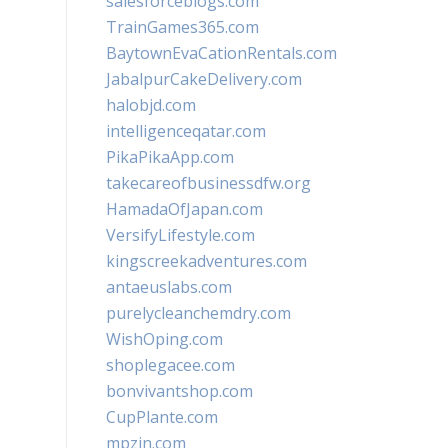
salesforceblogs.com
TrainGames365.com
BaytownEvaCationRentals.com
JabalpurCakeDelivery.com
halobjd.com
intelligenceqatar.com
PikaPikaApp.com
takecareofbusinessdfw.org
HamadaOfJapan.com
VersifyLifestyle.com
kingscreekadventures.com
antaeuslabs.com
purelycleanchemdry.com
WishOping.com
shoplegacee.com
bonvivantshop.com
CupPlante.com
mpzin.com