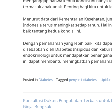
menganggap bahwa kedua kondisi ini hanya terj
termasuk anak-anak. Penting bagi kita untuk l
Menurut data dari Kementerian Kesehatan, ju
Indonesia terus meningkat setiap tahun. Hal
baik tentang kedua kondisi ini.
Dengan pemahaman yang lebih baik, kita dap
disebabkan oleh Diabetes Insipidus dan kekur
endokrinologi untuk mendapatkan penanganan 
ini dapat membantu meningkatkan pemahaman k
Posted in
Diabetes
Tagged
penyakit diabetes insipid
Post
Konsultasi Dokter: Pengobatan Terbaik untuk 
Ginjal Bengkak