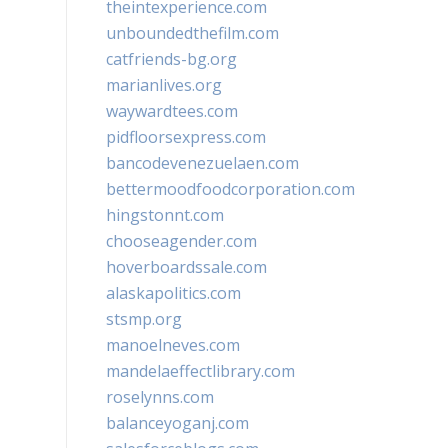
theintexperience.com
unboundedthefilm.com
catfriends-bg.org
marianlives.org
waywardtees.com
pidfloorsexpress.com
bancodevenezuelaen.com
bettermoodfoodcorporation.com
hingstonnt.com
chooseagender.com
hoverboardssale.com
alaskapolitics.com
stsmp.org
manoelneves.com
mandelaeffectlibrary.com
roselynns.com
balanceyoganj.com