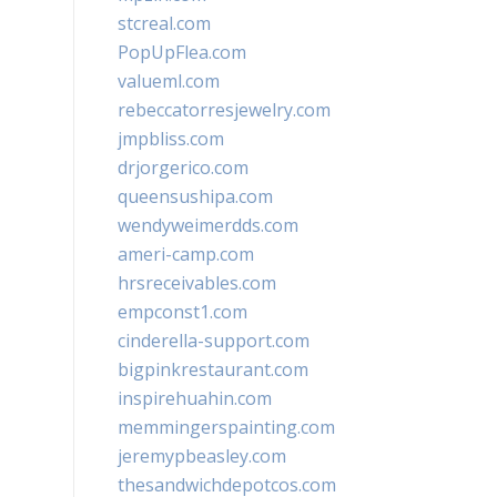
stcreal.com
PopUpFlea.com
valueml.com
rebeccatorresjewelry.com
jmpbliss.com
drjorgerico.com
queensushipa.com
wendyweimerdds.com
ameri-camp.com
hrsreceivables.com
empconst1.com
cinderella-support.com
bigpinkrestaurant.com
inspirehuahin.com
memmingerspainting.com
jeremypbeasley.com
thesandwichdepotcos.com