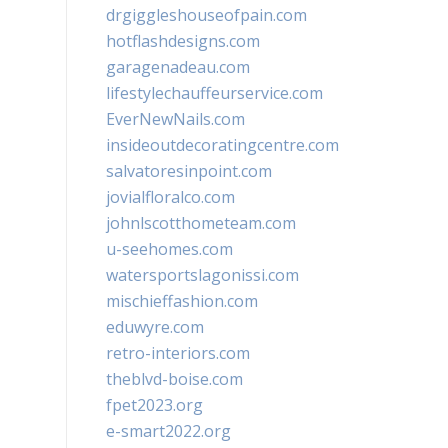
drgiggleshouseofpain.com
hotflashdesigns.com
garagenadeau.com
lifestylechauffeurservice.com
EverNewNails.com
insideoutdecoratingcentre.com
salvatoresinpoint.com
jovialfloralco.com
johnlscotthometeam.com
u-seehomes.com
watersportslagonissi.com
mischieffashion.com
eduwyre.com
retro-interiors.com
theblvd-boise.com
fpet2023.org
e-smart2022.org