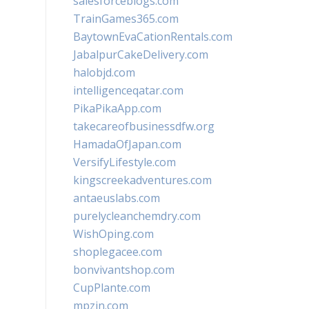
salesforceblogs.com
TrainGames365.com
BaytownEvaCationRentals.com
JabalpurCakeDelivery.com
halobjd.com
intelligenceqatar.com
PikaPikaApp.com
takecareofbusinessdfw.org
HamadaOfJapan.com
VersifyLifestyle.com
kingscreekadventures.com
antaeuslabs.com
purelycleanchemdry.com
WishOping.com
shoplegacee.com
bonvivantshop.com
CupPlante.com
mpzin.com