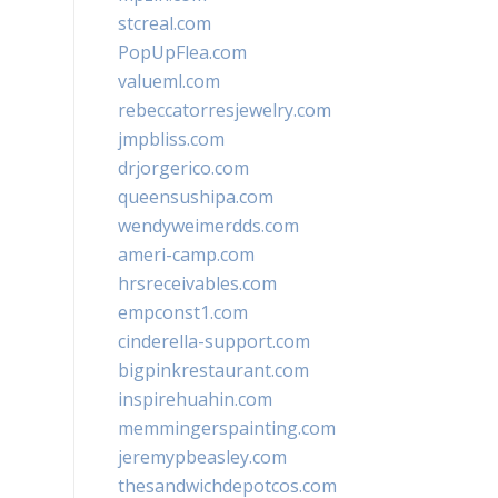
stcreal.com
PopUpFlea.com
valueml.com
rebeccatorresjewelry.com
jmpbliss.com
drjorgerico.com
queensushipa.com
wendyweimerdds.com
ameri-camp.com
hrsreceivables.com
empconst1.com
cinderella-support.com
bigpinkrestaurant.com
inspirehuahin.com
memmingerspainting.com
jeremypbeasley.com
thesandwichdepotcos.com