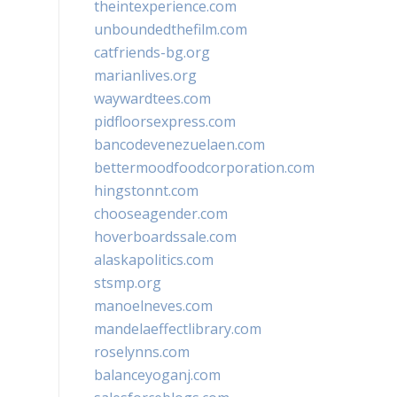
theintexperience.com
unboundedthefilm.com
catfriends-bg.org
marianlives.org
waywardtees.com
pidfloorsexpress.com
bancodevenezuelaen.com
bettermoodfoodcorporation.com
hingstonnt.com
chooseagender.com
hoverboardssale.com
alaskapolitics.com
stsmp.org
manoelneves.com
mandelaeffectlibrary.com
roselynns.com
balanceyoganj.com