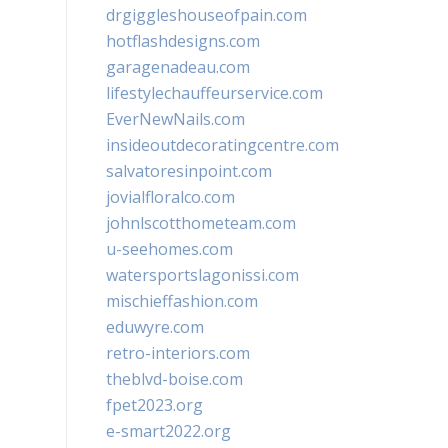
drgiggleshouseofpain.com
hotflashdesigns.com
garagenadeau.com
lifestylechauffeurservice.com
EverNewNails.com
insideoutdecoratingcentre.com
salvatoresinpoint.com
jovialfloralco.com
johnlscotthometeam.com
u-seehomes.com
watersportslagonissi.com
mischieffashion.com
eduwyre.com
retro-interiors.com
theblvd-boise.com
fpet2023.org
e-smart2022.org