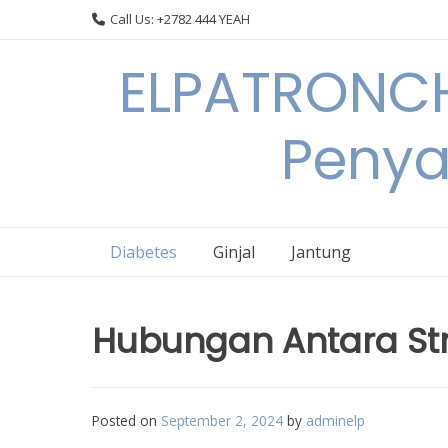
Skip
Call Us: +2782 444 YEAH
to
content
ELPATRONCH
Penya
Diabetes
Ginjal
Jantung
Hubungan Antara Str
Posted on
September 2, 2024
by
adminelp