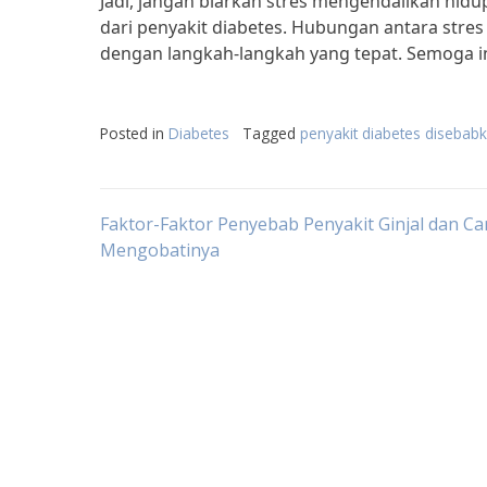
Jadi, jangan biarkan stres mengendalikan hidu
dari penyakit diabetes. Hubungan antara stre
dengan langkah-langkah yang tepat. Semoga in
Posted in
Diabetes
Tagged
penyakit diabetes disebab
Post
Faktor-Faktor Penyebab Penyakit Ginjal dan Ca
Mengobatinya
navigation