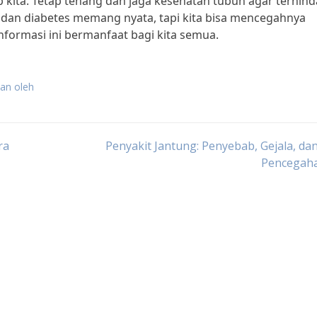
p kita. Tetap tenang dan jaga kesehatan tubuh agar terhind
s dan diabetes memang nyata, tapi kita bisa mencegahnya
formasi ini bermanfaat bagi kita semua.
kan oleh
ra
Penyakit Jantung: Penyebab, Gejala, da
Pencegah