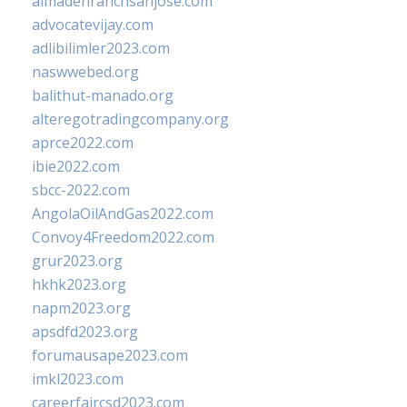
almadenranchsanjose.com
advocatevijay.com
adlibilimler2023.com
naswwebed.org
balithut-manado.org
alteregotradingcompany.org
aprce2022.com
ibie2022.com
sbcc-2022.com
AngolaOilAndGas2022.com
Convoy4Freedom2022.com
grur2023.org
hkhk2023.org
napm2023.org
apsdfd2023.org
forumausape2023.com
imkl2023.com
careerfaircsd2023.com