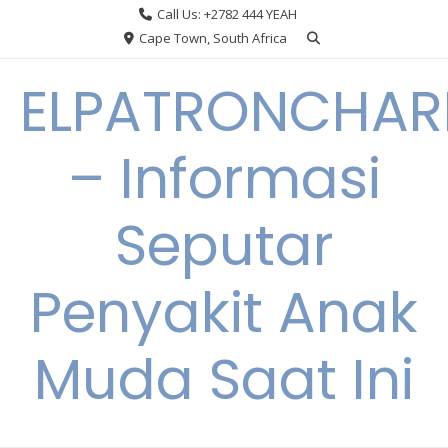
Skip
Call Us: +2782 444 YEAH
to
Cape Town, South Africa
content
ELPATRONCHA
– Informasi
Seputar
Penyakit Anak
Muda Saat Ini