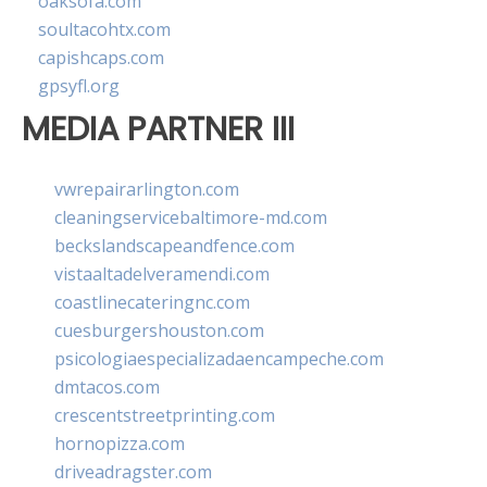
oaksofa.com
soultacohtx.com
capishcaps.com
gpsyfl.org
MEDIA PARTNER III
vwrepairarlington.com
cleaningservicebaltimore-md.com
beckslandscapeandfence.com
vistaaltadelveramendi.com
coastlinecateringnc.com
cuesburgershouston.com
psicologiaespecializadaencampeche.com
dmtacos.com
crescentstreetprinting.com
hornopizza.com
driveadragster.com