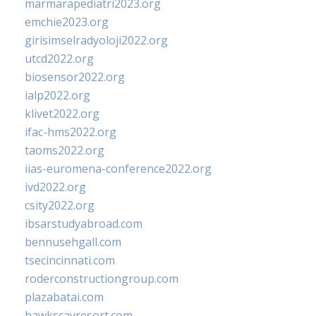
marmarapediatri2023.org
emchie2023.org
girisimselradyoloji2022.org
utcd2022.org
biosensor2022.org
ialp2022.org
klivet2022.org
ifac-hms2022.org
taoms2022.org
iias-euromena-conference2022.org
ivd2022.org
csity2022.org
ibsarstudyabroad.com
bennusehgall.com
tsecincinnati.com
roderconstructiongroup.com
plazabatai.com
hawkscayresort.com