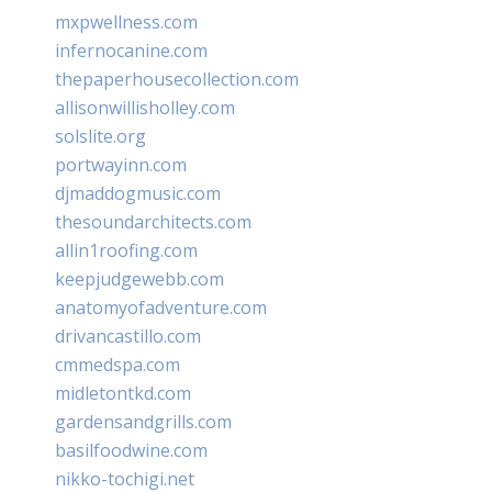
mxpwellness.com
infernocanine.com
thepaperhousecollection.com
allisonwillisholley.com
solslite.org
portwayinn.com
djmaddogmusic.com
thesoundarchitects.com
allin1roofing.com
keepjudgewebb.com
anatomyofadventure.com
drivancastillo.com
cmmedspa.com
midletontkd.com
gardensandgrills.com
basilfoodwine.com
nikko-tochigi.net