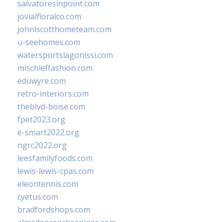
salvatoresinpoint.com
jovialfloralco.com
johnlscotthometeam.com
u-seehomes.com
watersportslagonissi.com
mischieffashion.com
eduwyre.com
retro-interiors.com
theblvd-boise.com
fpet2023.org
e-smart2022.org
ngrc2022.org
leesfamilyfoods.com
lewis-lewis-cpas.com
eleontennis.com
cyetus.com
bradfordshops.com