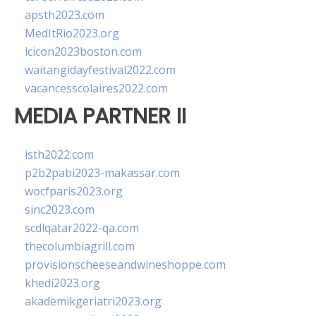
apsth2023.com
MedItRio2023.org
lcicon2023boston.com
waitangidayfestival2022.com
vacancesscolaires2022.com
MEDIA PARTNER II
isth2022.com
p2b2pabi2023-makassar.com
wocfparis2023.org
sinc2023.com
scdlqatar2022-qa.com
thecolumbiagrill.com
provisionscheeseandwineshoppe.com
khedi2023.org
akademikgeriatri2023.org