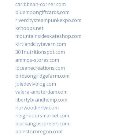
caribbean-corner.com
bluemoongiftcards.com
rivercitysteampunkexpo.com
kchoops.net
mountainsideskateshop.com
kirtlandcitytavern.com
301nutritionspot.com
ammos-stores.com
loceanecreations.com
birdsongridgefarm.com
joiedevivblog.com
valera-amsterdam.com
libertybrandhemp.com
norwoodinnwi.com
neighboursmarket.com
blackanguscareers.com
bolesfororegon.com