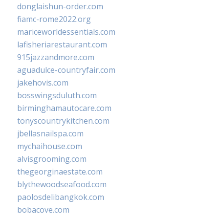
donglaishun-order.com
fiamc-rome2022.org
mariceworldessentials.com
lafisheriarestaurant.com
915jazzandmore.com
aguadulce-countryfair.com
jakehovis.com
bosswingsduluth.com
birminghamautocare.com
tonyscountrykitchen.com
jbellasnailspa.com
mychaihouse.com
alvisgrooming.com
thegeorginaestate.com
blythewoodseafood.com
paolosdelibangkok.com
bobacove.com