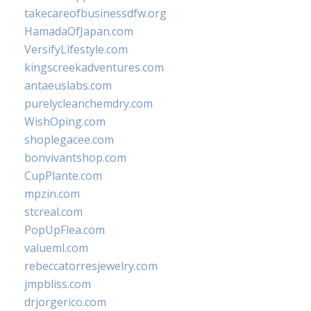
takecareofbusinessdfw.org
HamadaOfJapan.com
VersifyLifestyle.com
kingscreekadventures.com
antaeuslabs.com
purelycleanchemdry.com
WishOping.com
shoplegacee.com
bonvivantshop.com
CupPlante.com
mpzin.com
stcreal.com
PopUpFlea.com
valueml.com
rebeccatorresjewelry.com
jmpbliss.com
drjorgerico.com