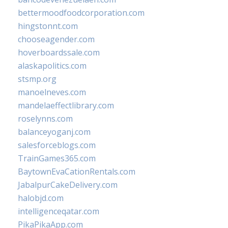
bettermoodfoodcorporation.com
hingstonnt.com
chooseagender.com
hoverboardssale.com
alaskapolitics.com
stsmp.org
manoelneves.com
mandelaeffectlibrary.com
roselynns.com
balanceyoganj.com
salesforceblogs.com
TrainGames365.com
BaytownEvaCationRentals.com
JabalpurCakeDelivery.com
halobjd.com
intelligenceqatar.com
PikaPikaApp.com