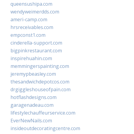
queensushipa.com
wendyweimerdds.com
ameri-camp.com
hrsreceivables.com
empconst1.com
cinderella-support.com
bigpinkrestaurant.com
inspirehuahin.com
memmingerspainting.com
jeremypbeasley.com
thesandwichdepotcos.com
drgiggleshouseofpain.com
hotflashdesigns.com
garagenadeau.com
lifestylechauffeurservice.com
EverNewNails.com
insideoutdecoratingcentre.com