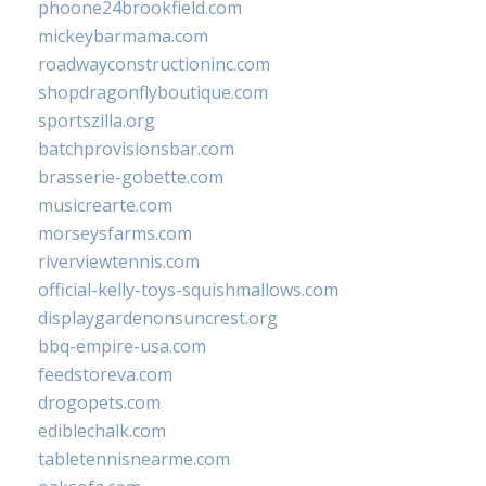
phoone24brookfield.com
mickeybarmama.com
roadwayconstructioninc.com
shopdragonflyboutique.com
sportszilla.org
batchprovisionsbar.com
brasserie-gobette.com
musicrearte.com
morseysfarms.com
riverviewtennis.com
official-kelly-toys-squishmallows.com
displaygardenonsuncrest.org
bbq-empire-usa.com
feedstoreva.com
drogopets.com
ediblechalk.com
tabletennisnearme.com