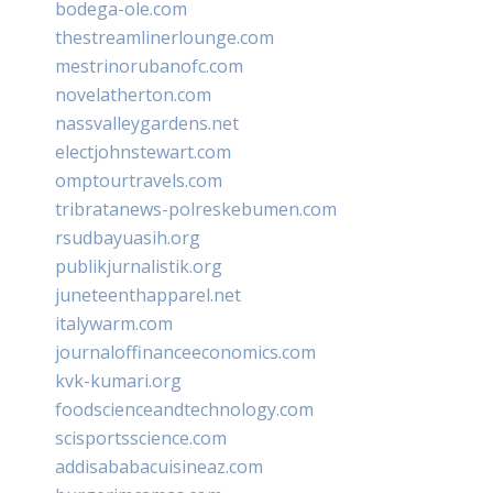
bodega-ole.com
thestreamlinerlounge.com
mestrinorubanofc.com
novelatherton.com
nassvalleygardens.net
electjohnstewart.com
omptourtravels.com
tribratanews-polreskebumen.com
rsudbayuasih.org
publikjurnalistik.org
juneteenthapparel.net
italywarm.com
journaloffinanceeconomics.com
kvk-kumari.org
foodscienceandtechnology.com
scisportsscience.com
addisababacuisineaz.com