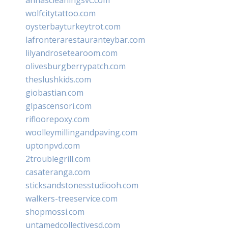
wolfcitytattoo.com
oysterbayturkeytrot.com
lafronterarestauranteybar.com
lilyandrosetearoom.com
olivesburgberrypatch.com
theslushkids.com
giobastian.com
glpascensori.com
rifloorepoxy.com
woolleymillingandpaving.com
uptonpvd.com
2troublegrill.com
casateranga.com
sticksandstonesstudiooh.com
walkers-treeservice.com
shopmossi.com
untamedcollectivesd.com