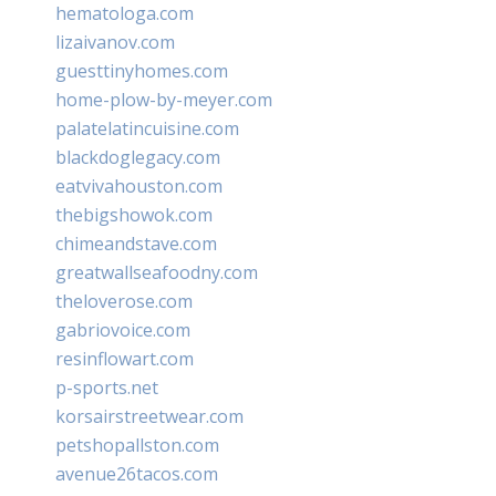
hematologa.com
lizaivanov.com
guesttinyhomes.com
home-plow-by-meyer.com
palatelatincuisine.com
blackdoglegacy.com
eatvivahouston.com
thebigshowok.com
chimeandstave.com
greatwallseafoodny.com
theloverose.com
gabriovoice.com
resinflowart.com
p-sports.net
korsairstreetwear.com
petshopallston.com
avenue26tacos.com