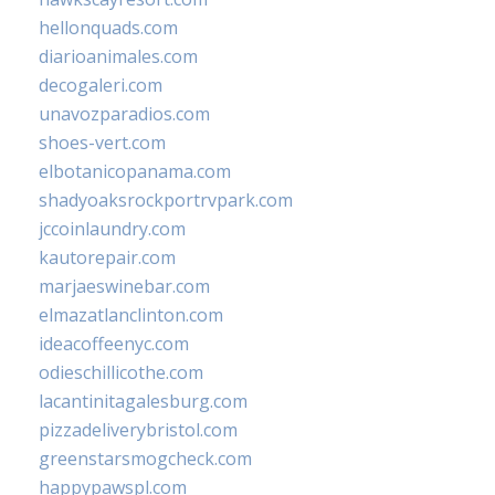
hellonquads.com
diarioanimales.com
decogaleri.com
unavozparadios.com
shoes-vert.com
elbotanicopanama.com
shadyoaksrockportrvpark.com
jccoinlaundry.com
kautorepair.com
marjaeswinebar.com
elmazatlanclinton.com
ideacoffeenyc.com
odieschillicothe.com
lacantinitagalesburg.com
pizzadeliverybristol.com
greenstarsmogcheck.com
happypawspl.com