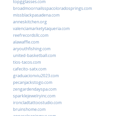
topgglasses.com
broadmoornailsspacoloradosprings.com
missblackpasadena.com
anneskitchen.org
valenciamarketytaqueria.com
reefrecordsllc.com
alawaffle.com
aryouthfishing.com
united-basketball.com
tios-tacos.com
cafecito-satx.com
graduacionviu2023.com
pecanjackstogo.com
zengardendayspa.com
sparklejewelryinc.com
ironcladtattoostudio.com
bruinshome.com
annascleaningsvc.com