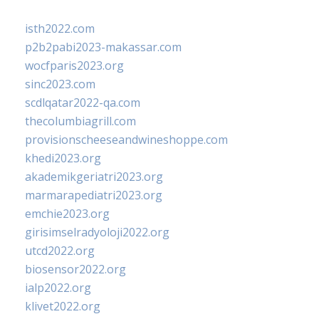
isth2022.com
p2b2pabi2023-makassar.com
wocfparis2023.org
sinc2023.com
scdlqatar2022-qa.com
thecolumbiagrill.com
provisionscheeseandwineshoppe.com
khedi2023.org
akademikgeriatri2023.org
marmarapediatri2023.org
emchie2023.org
girisimselradyoloji2022.org
utcd2022.org
biosensor2022.org
ialp2022.org
klivet2022.org