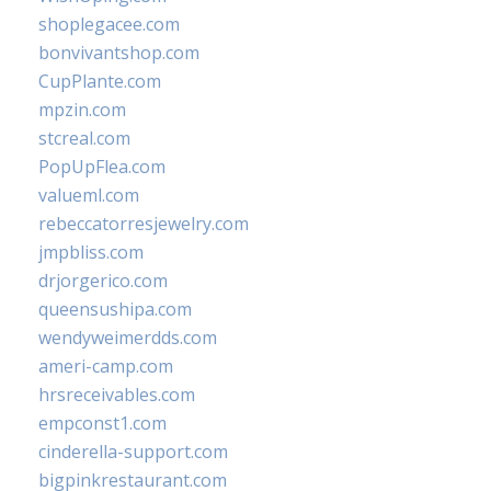
shoplegacee.com
bonvivantshop.com
CupPlante.com
mpzin.com
stcreal.com
PopUpFlea.com
valueml.com
rebeccatorresjewelry.com
jmpbliss.com
drjorgerico.com
queensushipa.com
wendyweimerdds.com
ameri-camp.com
hrsreceivables.com
empconst1.com
cinderella-support.com
bigpinkrestaurant.com