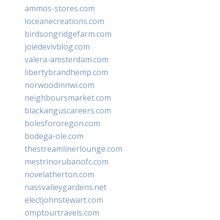
ammos-stores.com
loceanecreations.com
birdsongridgefarm.com
joiedevivblog.com
valera-amsterdam.com
libertybrandhemp.com
norwoodinnwi.com
neighboursmarket.com
blackanguscareers.com
bolesfororegon.com
bodega-ole.com
thestreamlinerlounge.com
mestrinorubanofc.com
novelatherton.com
nassvalleygardens.net
electjohnstewart.com
omptourtravels.com