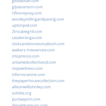
giobastian.com
glpascensori.com
rifloorepoxy.com
woolleymillingandpaving.com
uptonpvd.com
2troublegrill.com
casateranga.com
sticksandstonesstudiooh.com
walkers-treeservice.com
shopmossi.com
untamedcollectivesd.com
mxpwellness.com
infernocanine.com
thepaperhousecollection.com
allisonwillisholley.com
solslite.org
portwayinn.com
djmaddogmusic.com