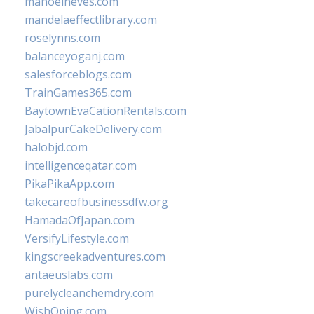
manoelneves.com
mandelaeffectlibrary.com
roselynns.com
balanceyoganj.com
salesforceblogs.com
TrainGames365.com
BaytownEvaCationRentals.com
JabalpurCakeDelivery.com
halobjd.com
intelligenceqatar.com
PikaPikaApp.com
takecareofbusinessdfw.org
HamadaOfJapan.com
VersifyLifestyle.com
kingscreekadventures.com
antaeuslabs.com
purelycleanchemdry.com
WishOping.com