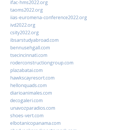
ifac-hms2022.org
taoms2022.org
iias-euromena-conference2022.org
ivd2022.org
csity2022.org
ibsarstudyabroad.com
bennusehgall.com
tsecincinnati.com
roderconstructiongroup.com
plazabatai.com
hawkscayresort.com
hellonquads.com
diarioanimales.com
decogaleri.com
unavozparadios.com
shoes-vert.com
elbotanicopanama.com