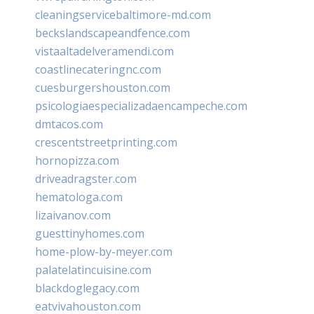
cleaningservicebaltimore-md.com
beckslandscapeandfence.com
vistaaltadelveramendi.com
coastlinecateringnc.com
cuesburgershouston.com
psicologiaespecializadaencampeche.com
dmtacos.com
crescentstreetprinting.com
hornopizza.com
driveadragster.com
hematologa.com
lizaivanov.com
guesttinyhomes.com
home-plow-by-meyer.com
palatelatincuisine.com
blackdoglegacy.com
eatvivahouston.com