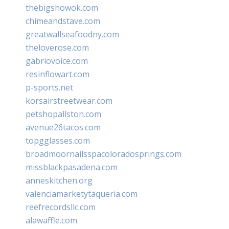
thebigshowok.com
chimeandstave.com
greatwallseafoodny.com
theloverose.com
gabriovoice.com
resinflowart.com
p-sports.net
korsairstreetwear.com
petshopallston.com
avenue26tacos.com
topgglasses.com
broadmoornailsspacoloradosprings.com
missblackpasadena.com
anneskitchen.org
valenciamarketytaqueria.com
reefrecordsllc.com
alawaffle.com