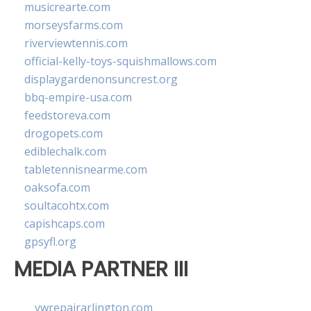
musicrearte.com
morseysfarms.com
riverviewtennis.com
official-kelly-toys-squishmallows.com
displaygardenonsuncrest.org
bbq-empire-usa.com
feedstoreva.com
drogopets.com
ediblechalk.com
tabletennisnearme.com
oaksofa.com
soultacohtx.com
capishcaps.com
gpsyfl.org
MEDIA PARTNER III
vwrepairarlington.com