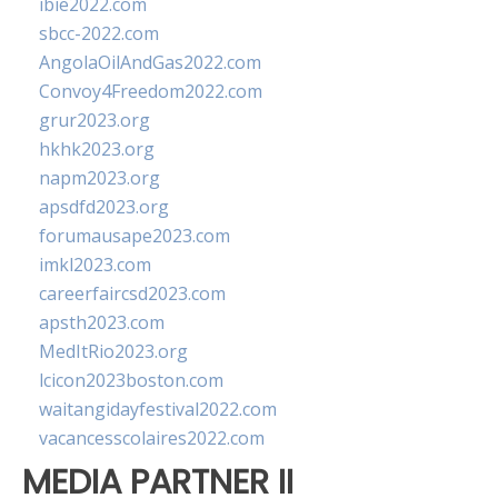
ibie2022.com
sbcc-2022.com
AngolaOilAndGas2022.com
Convoy4Freedom2022.com
grur2023.org
hkhk2023.org
napm2023.org
apsdfd2023.org
forumausape2023.com
imkl2023.com
careerfaircsd2023.com
apsth2023.com
MedItRio2023.org
lcicon2023boston.com
waitangidayfestival2022.com
vacancesscolaires2022.com
MEDIA PARTNER II