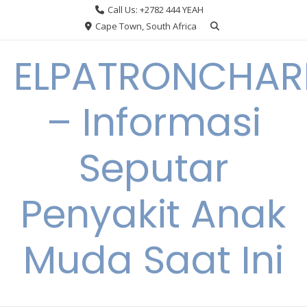
Skip
Call Us: +2782 444 YEAH
to
Cape Town, South Africa
content
ELPATRONCHA
– Informasi
Seputar
Penyakit Anak
Muda Saat Ini