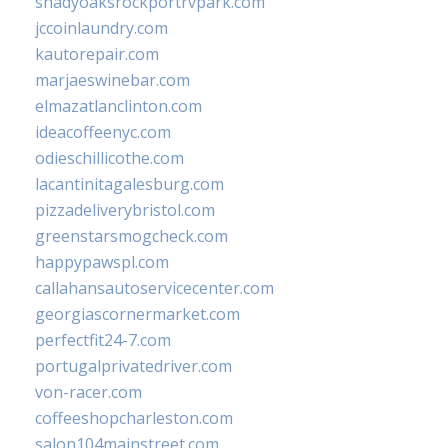
shadyoaksrockportrvpark.com
jccoinlaundry.com
kautorepair.com
marjaeswinebar.com
elmazatlanclinton.com
ideacoffeenyc.com
odieschillicothe.com
lacantinitagalesburg.com
pizzadeliverybristol.com
greenstarsmogcheck.com
happypawspl.com
callahansautoservicecenter.com
georgiascornermarket.com
perfectfit24-7.com
portugalprivatedriver.com
von-racer.com
coffeeshopcharleston.com
salon104mainstreet.com