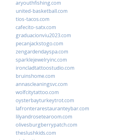
aryouthfishing.com
united-basketball.com
tios-tacos.com
cafecito-satx.com
graduacionviu2023.com
pecanjackstogo.com
zengardendayspa.com
sparklejewelryinc.com
ironcladtattoostudio.com
bruinshome.com
annascleaningsvc.com
wolfcitytattoo.com
oysterbayturkeytrot.com
lafronterarestauranteybar.com
lilyandrosetearoom.com
olivesburgberrypatch.com
theslushkids.com