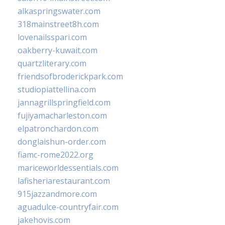
alkaspringswater.com
318mainstreet8h.com
lovenailsspari.com
oakberry-kuwait.com
quartzliterary.com
friendsofbroderickpark.com
studiopiattellina.com
jannagrillspringfield.com
fujiyamacharleston.com
elpatronchardon.com
donglaishun-order.com
fiamc-rome2022.org
mariceworldessentials.com
lafisheriarestaurant.com
915jazzandmore.com
aguadulce-countryfair.com
jakehovis.com