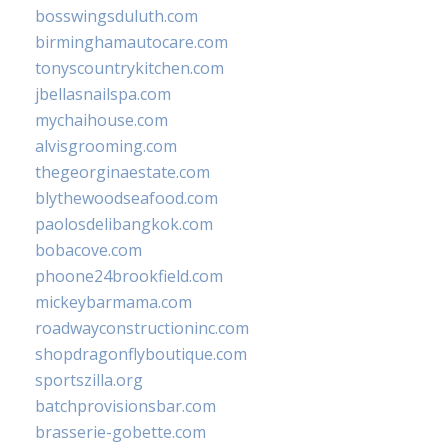
bosswingsduluth.com
birminghamautocare.com
tonyscountrykitchen.com
jbellasnailspa.com
mychaihouse.com
alvisgrooming.com
thegeorginaestate.com
blythewoodseafood.com
paolosdelibangkok.com
bobacove.com
phoone24brookfield.com
mickeybarmama.com
roadwayconstructioninc.com
shopdragonflyboutique.com
sportszilla.org
batchprovisionsbar.com
brasserie-gobette.com