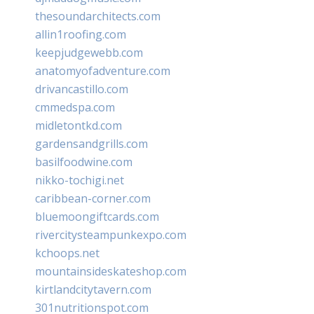
thesoundarchitects.com
allin1roofing.com
keepjudgewebb.com
anatomyofadventure.com
drivancastillo.com
cmmedspa.com
midletontkd.com
gardensandgrills.com
basilfoodwine.com
nikko-tochigi.net
caribbean-corner.com
bluemoongiftcards.com
rivercitysteampunkexpo.com
kchoops.net
mountainsideskateshop.com
kirtlandcitytavern.com
301nutritionspot.com