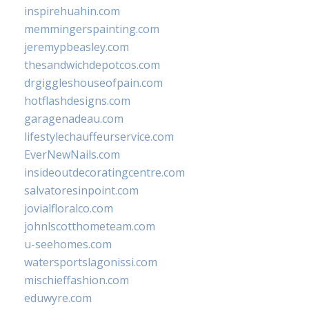
inspirehuahin.com
memmingerspainting.com
jeremypbeasley.com
thesandwichdepotcos.com
drgiggleshouseofpain.com
hotflashdesigns.com
garagenadeau.com
lifestylechauffeurservice.com
EverNewNails.com
insideoutdecoratingcentre.com
salvatoresinpoint.com
jovialfloralco.com
johnlscotthometeam.com
u-seehomes.com
watersportslagonissi.com
mischieffashion.com
eduwyre.com