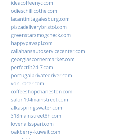
ideacoffeenyc.com
odieschillicothe.com
lacantinitagalesburg.com
pizzadeliverybristol.com
greenstarsmogcheck.com
happypawspl.com
callahansautoservicecenter.com
georgiascornermarket.com
perfectfit24-7.com
portugalprivatedriver.com
von-racer.com
coffeeshopcharleston.com
salon104mainstreet.com
alkaspringswater.com
318mainstreet8h.com
lovenailsspari.com
oakberry-kuwait.com