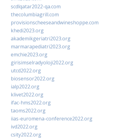
scdlqatar2022-qa.com
thecolumbiagrill.com
provisionscheeseandwineshoppe.com
khedi2023.org
akademikgeriatri2023.org
marmarapediatri2023.org
emchie2023.org
girisimselradyoloji2022.org
utcd2022.org
biosensor2022.org
ialp2022.org
klivet2022.org
ifac-hms2022.org
taoms2022.org
iias-euromena-conference2022.org
ivd2022.org
csity2022.org