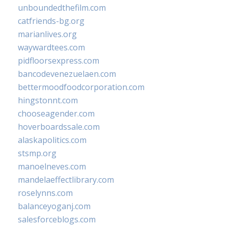
unboundedthefilm.com
catfriends-bg.org
marianlives.org
waywardtees.com
pidfloorsexpress.com
bancodevenezuelaen.com
bettermoodfoodcorporation.com
hingstonnt.com
chooseagender.com
hoverboardssale.com
alaskapolitics.com
stsmp.org
manoelneves.com
mandelaeffectlibrary.com
roselynns.com
balanceyoganj.com
salesforceblogs.com