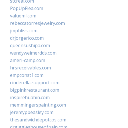
stcreal.com
PopUpFlea.com
valueml.com
rebeccatorresjewelry.com
jmpbliss.com
drjorgerico.com
queensushipa.com
wendyweimerdds.com
ameri-camp.com
hrsreceivables.com
empconst1.com
cinderella-support.com
bigpinkrestaurant.com
inspirehuahin.com
memmingerspainting.com
jeremypbeasley.com
thesandwichdepotcos.com
drgiggleshouseofpain.com