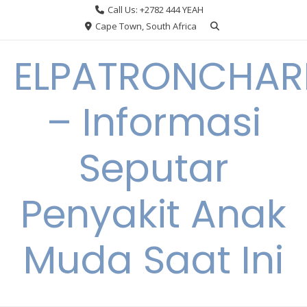
Skip
Call Us: +2782 444 YEAH
to
Cape Town, South Africa
content
ELPATRONCHA
– Informasi
Seputar
Penyakit Anak
Muda Saat Ini