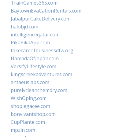
TrainGames365.com
BaytownEvaCationRentals.com
JabalpurCakeDelivery.com
halobjd.com
intelligenceqatar.com
PikaPikaApp.com
takecareofbusinessdfw.org
HamadaOfJapan.com
VersifyLifestyle.com
kingscreekadventures.com
antaeuslabs.com
purelycleanchemdry.com
WishOping.com
shoplegacee.com
bonvivantshop.com
CupPlante.com
mpzin.com