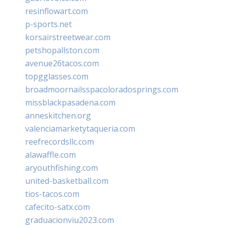
resinflowart.com
p-sports.net
korsairstreetwear.com
petshopallston.com
avenue26tacos.com
topgglasses.com
broadmoornailsspacoloradosprings.com
missblackpasadena.com
anneskitchen.org
valenciamarketytaqueria.com
reefrecordsllc.com
alawaffle.com
aryouthfishing.com
united-basketball.com
tios-tacos.com
cafecito-satx.com
graduacionviu2023.com