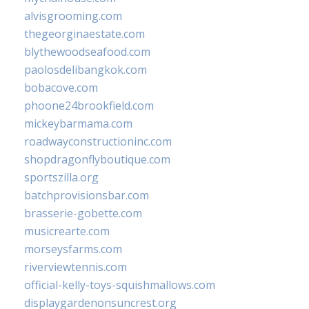
alvisgrooming.com
thegeorginaestate.com
blythewoodseafood.com
paolosdelibangkok.com
bobacove.com
phoone24brookfield.com
mickeybarmama.com
roadwayconstructioninc.com
shopdragonflyboutique.com
sportszilla.org
batchprovisionsbar.com
brasserie-gobette.com
musicrearte.com
morseysfarms.com
riverviewtennis.com
official-kelly-toys-squishmallows.com
displaygardenonsuncrest.org