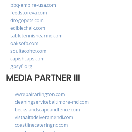
bbq-empire-usa.com
feedstoreva.com
drogopets.com
ediblechalk.com
tabletennisnearme.com
oaksofa.com
soultacohtx.com
capishcaps.com
gpsyfl.org
MEDIA PARTNER III
vwrepairarlington.com
cleaningservicebaltimore-md.com
beckslandscapeandfence.com
vistaaltadelveramendi.com
coastlinecateringnc.com