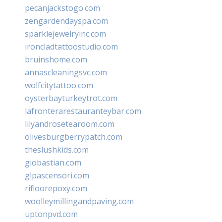
pecanjackstogo.com
zengardendayspa.com
sparklejewelryinc.com
ironcladtattoostudio.com
bruinshome.com
annascleaningsvc.com
wolfcitytattoo.com
oysterbayturkeytrot.com
lafronterarestauranteybar.com
lilyandrosetearoom.com
olivesburgberrypatch.com
theslushkids.com
giobastian.com
glpascensori.com
rifloorepoxy.com
woolleymillingandpaving.com
uptonpvd.com