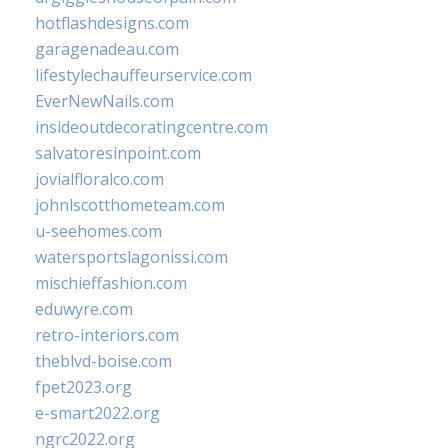
hotflashdesigns.com
garagenadeau.com
lifestylechauffeurservice.com
EverNewNails.com
insideoutdecoratingcentre.com
salvatoresinpoint.com
jovialfloralco.com
johnlscotthometeam.com
u-seehomes.com
watersportslagonissi.com
mischieffashion.com
eduwyre.com
retro-interiors.com
theblvd-boise.com
fpet2023.org
e-smart2022.org
ngrc2022.org