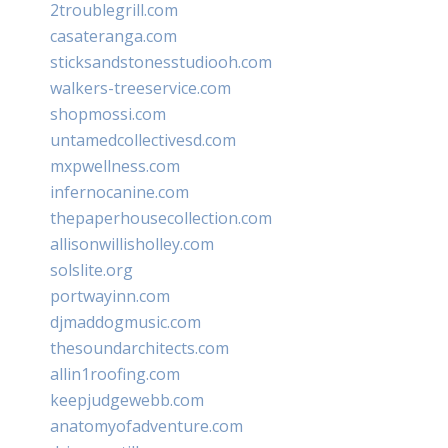
2troublegrill.com
casateranga.com
sticksandstonesstudiooh.com
walkers-treeservice.com
shopmossi.com
untamedcollectivesd.com
mxpwellness.com
infernocanine.com
thepaperhousecollection.com
allisonwillisholley.com
solslite.org
portwayinn.com
djmaddogmusic.com
thesoundarchitects.com
allin1roofing.com
keepjudgewebb.com
anatomyofadventure.com