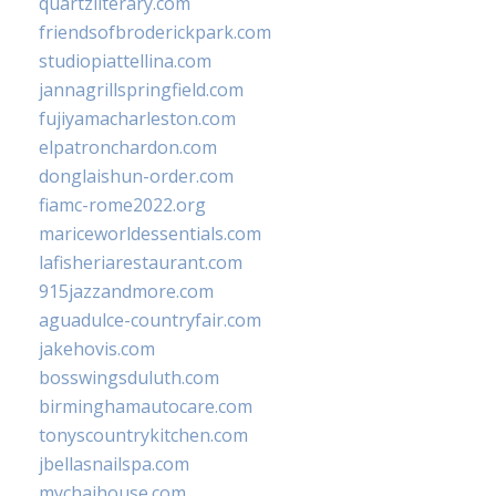
quartzliterary.com
friendsofbroderickpark.com
studiopiattellina.com
jannagrillspringfield.com
fujiyamacharleston.com
elpatronchardon.com
donglaishun-order.com
fiamc-rome2022.org
mariceworldessentials.com
lafisheriarestaurant.com
915jazzandmore.com
aguadulce-countryfair.com
jakehovis.com
bosswingsduluth.com
birminghamautocare.com
tonyscountrykitchen.com
jbellasnailspa.com
mychaihouse.com