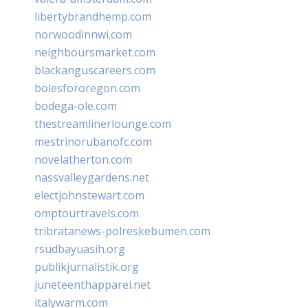
libertybrandhemp.com
norwoodinnwi.com
neighboursmarket.com
blackanguscareers.com
bolesfororegon.com
bodega-ole.com
thestreamlinerlounge.com
mestrinorubanofc.com
novelatherton.com
nassvalleygardens.net
electjohnstewart.com
omptourtravels.com
tribratanews-polreskebumen.com
rsudbayuasih.org
publikjurnalistik.org
juneteenthapparel.net
italywarm.com