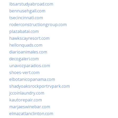
ibsarstudyabroad.com
bennusehgall.com
tsecincinnati.com
roderconstructiongroup.com
plazabatai.com
hawkscayresort.com
hellonquads.com
diarioanimales.com
decogaleri.com
unavozparadios.com
shoes-vert.com
elbotanicopanama.com
shadyoaksrockportrvpark.com
jccoinlaundry.com
kautorepair.com
marjaeswinebar.com
elmazatlanclinton.com