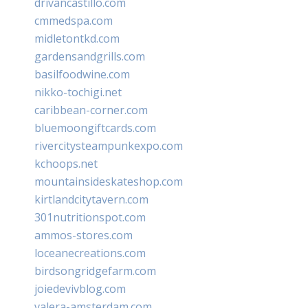
drivancastillo.com
cmmedspa.com
midletontkd.com
gardensandgrills.com
basilfoodwine.com
nikko-tochigi.net
caribbean-corner.com
bluemoongiftcards.com
rivercitysteampunkexpo.com
kchoops.net
mountainsideskateshop.com
kirtlandcitytavern.com
301nutritionspot.com
ammos-stores.com
loceanecreations.com
birdsongridgefarm.com
joiedevivblog.com
valera-amsterdam.com