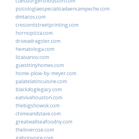
cuesburgershouston.com
psicologiaespecializadaencampeche.com
dmtacos.com
crescentstreetprinting.com
hornopizza.com
driveadragster.com
hematologa.com
lizaivanov.com
guesttinyhomes.com
home-plow-by-meyer.com
palatelatincuisine.com
blackdoglegacy.com
eatvivahouston.com
thebigshowok.com
chimeandstave.com
greatwallseafoodny.com
theloverose.com
gabriovoice.com