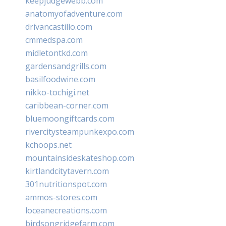
keepjudgewebb.com
anatomyofadventure.com
drivancastillo.com
cmmedspa.com
midletontkd.com
gardensandgrills.com
basilfoodwine.com
nikko-tochigi.net
caribbean-corner.com
bluemoongiftcards.com
rivercitysteampunkexpo.com
kchoops.net
mountainsideskateshop.com
kirtlandcitytavern.com
301nutritionspot.com
ammos-stores.com
loceanecreations.com
birdsongridgefarm.com