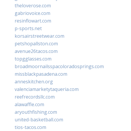
theloverose.com
gabriovoice.com
resinflowart.com
p-sports.net
korsairstreetwear.com
petshopallston.com
avenue26tacos.com
topgglasses.com
broadmoornailsspacoloradosprings.com
missblackpasadena.com
anneskitchen.org
valenciamarketytaqueria.com
reefrecordsllc.com
alawaffle.com
aryouthfishing.com
united-basketball.com
tios-tacos.com