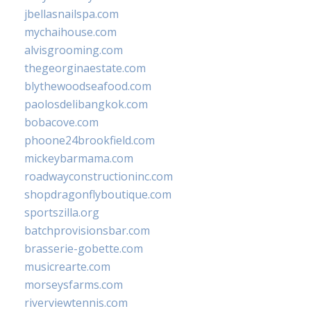
jbellasnailspa.com
mychaihouse.com
alvisgrooming.com
thegeorginaestate.com
blythewoodseafood.com
paolosdelibangkok.com
bobacove.com
phoone24brookfield.com
mickeybarmama.com
roadwayconstructioninc.com
shopdragonflyboutique.com
sportszilla.org
batchprovisionsbar.com
brasserie-gobette.com
musicrearte.com
morseysfarms.com
riverviewtennis.com