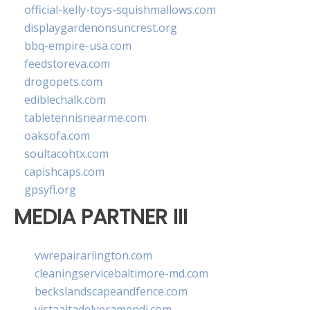
official-kelly-toys-squishmallows.com
displaygardenonsuncrest.org
bbq-empire-usa.com
feedstoreva.com
drogopets.com
ediblechalk.com
tabletennisnearme.com
oaksofa.com
soultacohtx.com
capishcaps.com
gpsyfl.org
MEDIA PARTNER III
vwrepairarlington.com
cleaningservicebaltimore-md.com
beckslandscapeandfence.com
vistaaltadelveramendi.com