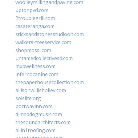
woolleymillingandpaving.com
uptonpvd.com
2troublegrill.com
casateranga.com
sticksandstonesstudiooh.com
walkers-treeservice.com
shopmossi.com
untamedcollectivesd.com
mxpwellness.com
infernocanine.com
thepaperhousecollection.com
allisonwillisholley.com
solslite.org
portwayinn.com
djmaddogmusic.com
thesoundarchitects.com
allin1roofing.com