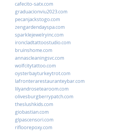
cafecito-satx.com
graduacionviu2023.com
pecanjackstogo.com
zengardendayspa.com
sparklejewelryinc.com
ironcladtattoostudio.com
bruinshome.com
annascleaningsvc.com
wolfcitytattoo.com
oysterbayturkeytrot.com
lafronterarestauranteybar.com
lilyandrosetearoom.com
olivesburgberrypatch.com
theslushkids.com
giobastian.com
glpascensori.com
rifloorepoxy.com