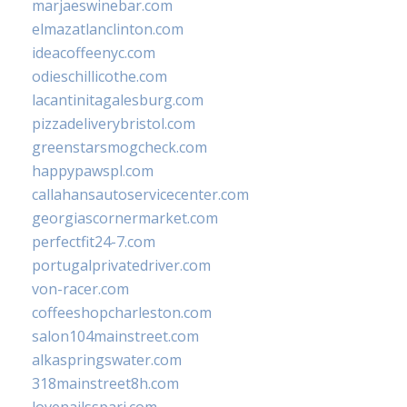
marjaeswinebar.com
elmazatlanclinton.com
ideacoffeenyc.com
odieschillicothe.com
lacantinitagalesburg.com
pizzadeliverybristol.com
greenstarsmogcheck.com
happypawspl.com
callahansautoservicecenter.com
georgiascornermarket.com
perfectfit24-7.com
portugalprivatedriver.com
von-racer.com
coffeeshopcharleston.com
salon104mainstreet.com
alkaspringswater.com
318mainstreet8h.com