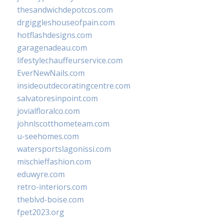
thesandwichdepotcos.com
drgiggleshouseofpain.com
hotflashdesigns.com
garagenadeau.com
lifestylechauffeurservice.com
EverNewNails.com
insideoutdecoratingcentre.com
salvatoresinpoint.com
jovialfloralco.com
johnlscotthometeam.com
u-seehomes.com
watersportslagonissi.com
mischieffashion.com
eduwyre.com
retro-interiors.com
theblvd-boise.com
fpet2023.org