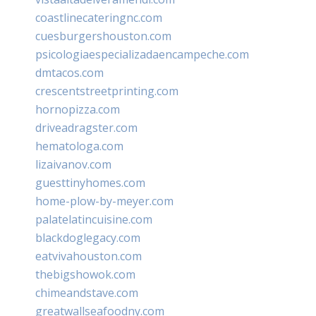
coastlinecateringnc.com
cuesburgershouston.com
psicologiaespecializadaencampeche.com
dmtacos.com
crescentstreetprinting.com
hornopizza.com
driveadragster.com
hematologa.com
lizaivanov.com
guesttinyhomes.com
home-plow-by-meyer.com
palatelatincuisine.com
blackdoglegacy.com
eatvivahouston.com
thebigshowok.com
chimeandstave.com
greatwallseafoodny.com