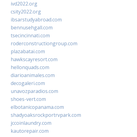
ivd2022.org
csity2022.org
ibsarstudyabroad.com
bennusehgall.com
tsecincinnati.com
roderconstructiongroup.com
plazabatai.com
hawkscayresort.com
hellonquads.com
diarioanimales.com
decogaleri.com
unavozparadios.com
shoes-vert.com
elbotanicopanama.com
shadyoaksrockportrvpark.com
jccoinlaundry.com
kautorepair.com