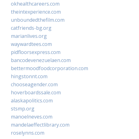
okhealthcareers.com
theintexperience.com
unboundedthefilm.com
catfriends-bg.org
marianlives.org
waywardtees.com
pidfloorsexpress.com
bancodevenezuelaen.com
bettermoodfoodcorporation.com
hingstonnt.com
chooseagender.com
hoverboardssale.com
alaskapolitics.com
stsmp.org
manoelneves.com
mandelaeffectlibrary.com
roselynns.com