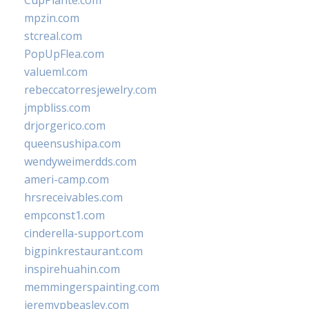
CupPlante.com
mpzin.com
stcreal.com
PopUpFlea.com
valueml.com
rebeccatorresjewelry.com
jmpbliss.com
drjorgerico.com
queensushipa.com
wendyweimerdds.com
ameri-camp.com
hrsreceivables.com
empconst1.com
cinderella-support.com
bigpinkrestaurant.com
inspirehuahin.com
memmingerspainting.com
jeremypbeasley.com