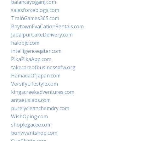
balanceyoganj.com
salesforceblogs.com
TrainGames365.com
BaytownEvaCationRentals.com
JabalpurCakeDelivery.com
halobjd.com
intelligenceqatar.com
PikaPikaApp.com
takecareofbusinessdfw.org
HamadaOfJapan.com
VersifyLifestyle.com
kingscreekadventures.com
antaeuslabs.com
purelycleanchemdry.com
WishOping.com
shoplegacee.com
bonvivantshop.com