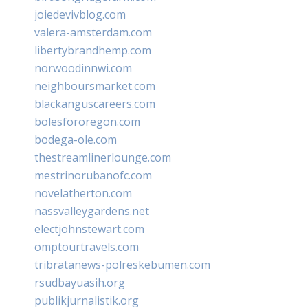
joiedevivblog.com
valera-amsterdam.com
libertybrandhemp.com
norwoodinnwi.com
neighboursmarket.com
blackanguscareers.com
bolesfororegon.com
bodega-ole.com
thestreamlinerlounge.com
mestrinorubanofc.com
novelatherton.com
nassvalleygardens.net
electjohnstewart.com
omptourtravels.com
tribratanews-polreskebumen.com
rsudbayuasih.org
publikjurnalistik.org