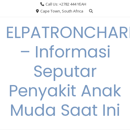
Skip
Call Us: +2782 444 YEAH
to
Cape Town, South Africa
content
ELPATRONCHA
– Informasi
Seputar
Penyakit Anak
Muda Saat Ini