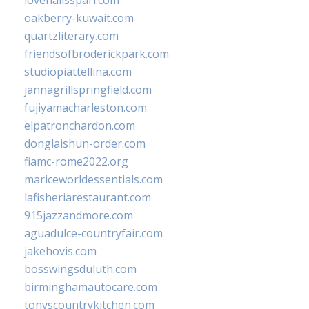
lovenailsspari.com
oakberry-kuwait.com
quartzliterary.com
friendsofbroderickpark.com
studiopiattellina.com
jannagrillspringfield.com
fujiyamacharleston.com
elpatronchardon.com
donglaishun-order.com
fiamc-rome2022.org
mariceworldessentials.com
lafisheriarestaurant.com
915jazzandmore.com
aguadulce-countryfair.com
jakehovis.com
bosswingsduluth.com
birminghamautocare.com
tonyscountrykitchen.com