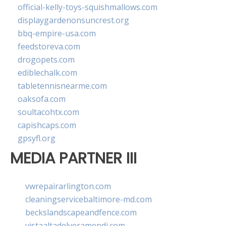
official-kelly-toys-squishmallows.com
displaygardenonsuncrest.org
bbq-empire-usa.com
feedstoreva.com
drogopets.com
ediblechalk.com
tabletennisnearme.com
oaksofa.com
soultacohtx.com
capishcaps.com
gpsyfl.org
MEDIA PARTNER III
vwrepairarlington.com
cleaningservicebaltimore-md.com
beckslandscapeandfence.com
vistaaltadelveramendi.com