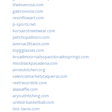
theloverose.com
gabriovoice.com
resinflowart.com
p-sports.net
korsairstreetwear.com
petshopallston.com
avenue26tacos.com
topgglasses.com
broadmoornailsspacoloradosprings.com
missblackpasadena.com
anneskitchen.org
valenciamarketytaqueria.com
reefrecordsllc.com
alawaffle.com
aryouthfishing.com
united-basketball.com
tios-tacos.com