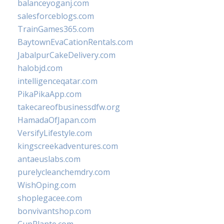
balanceyoganj.com
salesforceblogs.com
TrainGames365.com
BaytownEvaCationRentals.com
JabalpurCakeDelivery.com
halobjd.com
intelligenceqatar.com
PikaPikaApp.com
takecareofbusinessdfw.org
HamadaOfJapan.com
VersifyLifestyle.com
kingscreekadventures.com
antaeuslabs.com
purelycleanchemdry.com
WishOping.com
shoplegacee.com
bonvivantshop.com