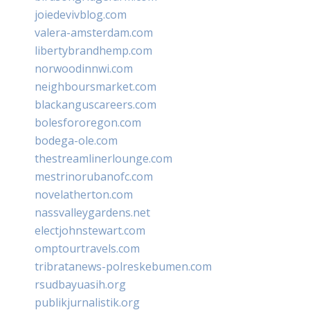
joiedevivblog.com
valera-amsterdam.com
libertybrandhemp.com
norwoodinnwi.com
neighboursmarket.com
blackanguscareers.com
bolesfororegon.com
bodega-ole.com
thestreamlinerlounge.com
mestrinorubanofc.com
novelatherton.com
nassvalleygardens.net
electjohnstewart.com
omptourtravels.com
tribratanews-polreskebumen.com
rsudbayuasih.org
publikjurnalistik.org