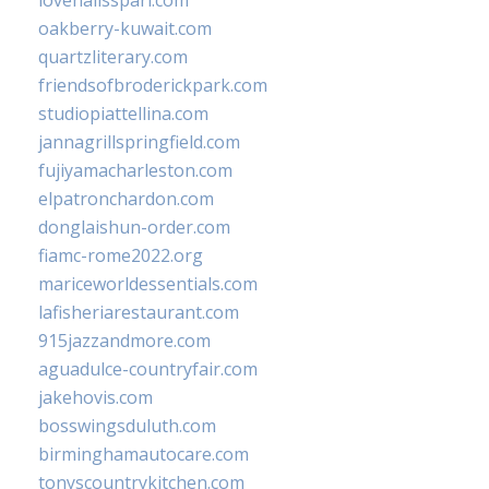
lovenailsspari.com
oakberry-kuwait.com
quartzliterary.com
friendsofbroderickpark.com
studiopiattellina.com
jannagrillspringfield.com
fujiyamacharleston.com
elpatronchardon.com
donglaishun-order.com
fiamc-rome2022.org
mariceworldessentials.com
lafisheriarestaurant.com
915jazzandmore.com
aguadulce-countryfair.com
jakehovis.com
bosswingsduluth.com
birminghamautocare.com
tonyscountrykitchen.com