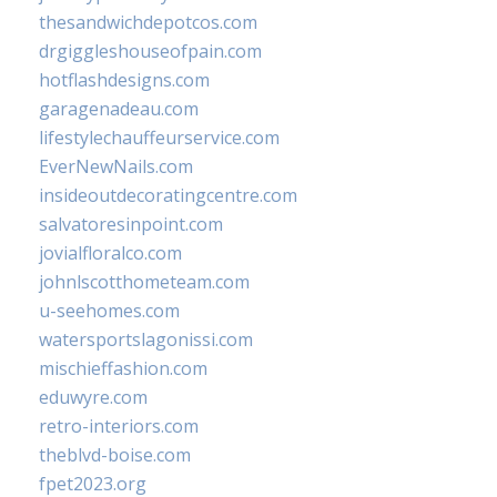
thesandwichdepotcos.com
drgiggleshouseofpain.com
hotflashdesigns.com
garagenadeau.com
lifestylechauffeurservice.com
EverNewNails.com
insideoutdecoratingcentre.com
salvatoresinpoint.com
jovialfloralco.com
johnlscotthometeam.com
u-seehomes.com
watersportslagonissi.com
mischieffashion.com
eduwyre.com
retro-interiors.com
theblvd-boise.com
fpet2023.org