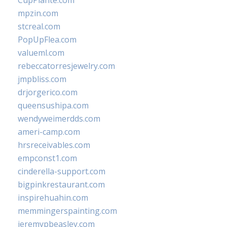
CupPlante.com
mpzin.com
stcreal.com
PopUpFlea.com
valueml.com
rebeccatorresjewelry.com
jmpbliss.com
drjorgerico.com
queensushipa.com
wendyweimerdds.com
ameri-camp.com
hrsreceivables.com
empconst1.com
cinderella-support.com
bigpinkrestaurant.com
inspirehuahin.com
memmingerspainting.com
jeremypbeasley.com