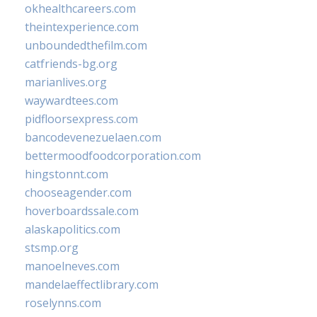
okhealthcareers.com
theintexperience.com
unboundedthefilm.com
catfriends-bg.org
marianlives.org
waywardtees.com
pidfloorsexpress.com
bancodevenezuelaen.com
bettermoodfoodcorporation.com
hingstonnt.com
chooseagender.com
hoverboardssale.com
alaskapolitics.com
stsmp.org
manoelneves.com
mandelaeffectlibrary.com
roselynns.com