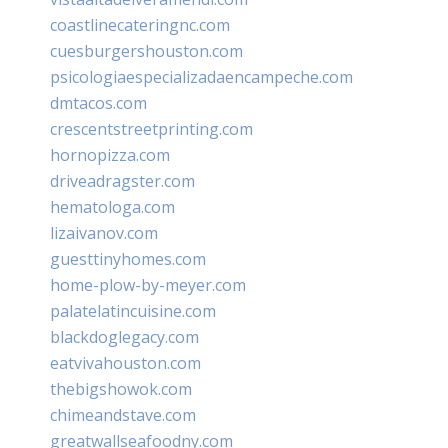
coastlinecateringnc.com
cuesburgershouston.com
psicologiaespecializadaencampeche.com
dmtacos.com
crescentstreetprinting.com
hornopizza.com
driveadragster.com
hematologa.com
lizaivanov.com
guesttinyhomes.com
home-plow-by-meyer.com
palatelatincuisine.com
blackdoglegacy.com
eatvivahouston.com
thebigshowok.com
chimeandstave.com
greatwallseafoodny.com