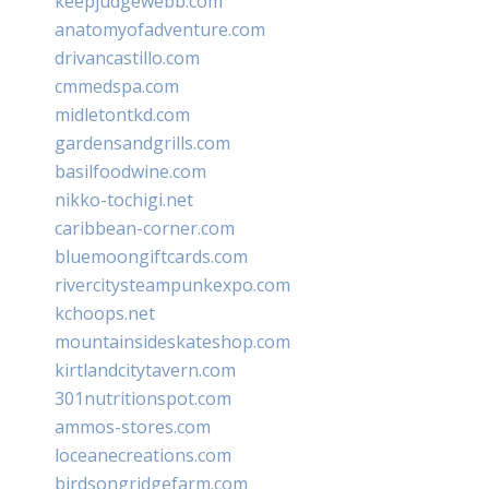
keepjudgewebb.com
anatomyofadventure.com
drivancastillo.com
cmmedspa.com
midletontkd.com
gardensandgrills.com
basilfoodwine.com
nikko-tochigi.net
caribbean-corner.com
bluemoongiftcards.com
rivercitysteampunkexpo.com
kchoops.net
mountainsideskateshop.com
kirtlandcitytavern.com
301nutritionspot.com
ammos-stores.com
loceanecreations.com
birdsongridgefarm.com