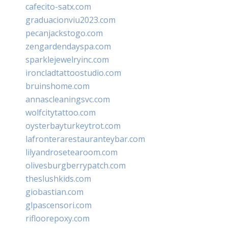
cafecito-satx.com
graduacionviu2023.com
pecanjackstogo.com
zengardendayspa.com
sparklejewelryinc.com
ironcladtattoostudio.com
bruinshome.com
annascleaningsvc.com
wolfcitytattoo.com
oysterbayturkeytrot.com
lafronterarestauranteybar.com
lilyandrosetearoom.com
olivesburgberrypatch.com
theslushkids.com
giobastian.com
glpascensori.com
rifloorepoxy.com