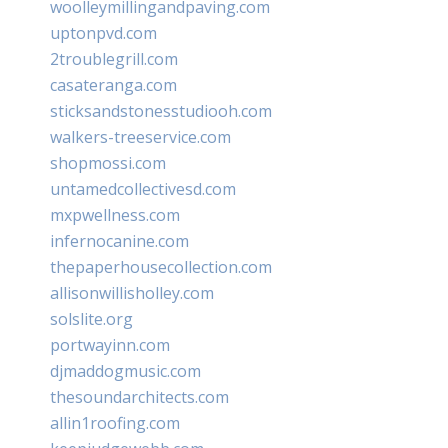
woolleymillingandpaving.com
uptonpvd.com
2troublegrill.com
casateranga.com
sticksandstonesstudiooh.com
walkers-treeservice.com
shopmossi.com
untamedcollectivesd.com
mxpwellness.com
infernocanine.com
thepaperhousecollection.com
allisonwillisholley.com
solslite.org
portwayinn.com
djmaddogmusic.com
thesoundarchitects.com
allin1roofing.com