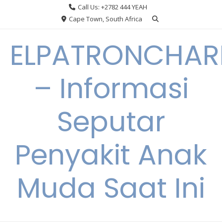
Skip
Call Us: +2782 444 YEAH
to
Cape Town, South Africa
content
ELPATRONCHA
– Informasi
Seputar
Penyakit Anak
Muda Saat Ini