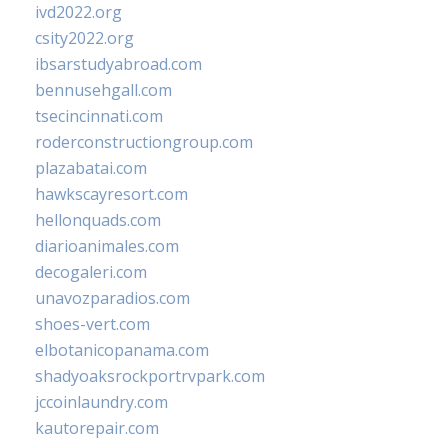
ivd2022.org
csity2022.org
ibsarstudyabroad.com
bennusehgall.com
tsecincinnati.com
roderconstructiongroup.com
plazabatai.com
hawkscayresort.com
hellonquads.com
diarioanimales.com
decogaleri.com
unavozparadios.com
shoes-vert.com
elbotanicopanama.com
shadyoaksrockportrvpark.com
jccoinlaundry.com
kautorepair.com