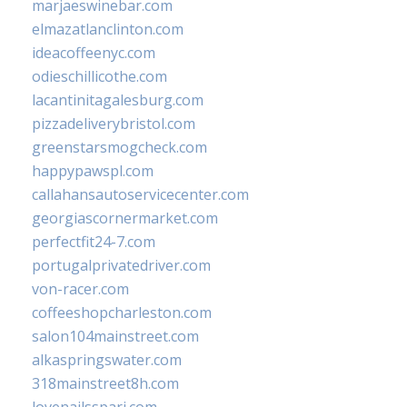
marjaeswinebar.com
elmazatlanclinton.com
ideacoffeenyc.com
odieschillicothe.com
lacantinitagalesburg.com
pizzadeliverybristol.com
greenstarsmogcheck.com
happypawspl.com
callahansautoservicecenter.com
georgiascornermarket.com
perfectfit24-7.com
portugalprivatedriver.com
von-racer.com
coffeeshopcharleston.com
salon104mainstreet.com
alkaspringswater.com
318mainstreet8h.com