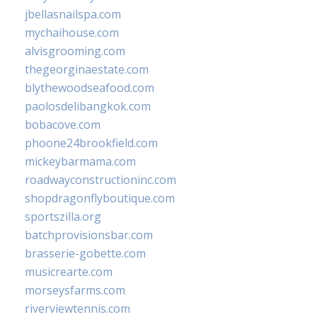
jbellasnailspa.com
mychaihouse.com
alvisgrooming.com
thegeorginaestate.com
blythewoodseafood.com
paolosdelibangkok.com
bobacove.com
phoone24brookfield.com
mickeybarmama.com
roadwayconstructioninc.com
shopdragonflyboutique.com
sportszilla.org
batchprovisionsbar.com
brasserie-gobette.com
musicrearte.com
morseysfarms.com
riverviewtennis.com