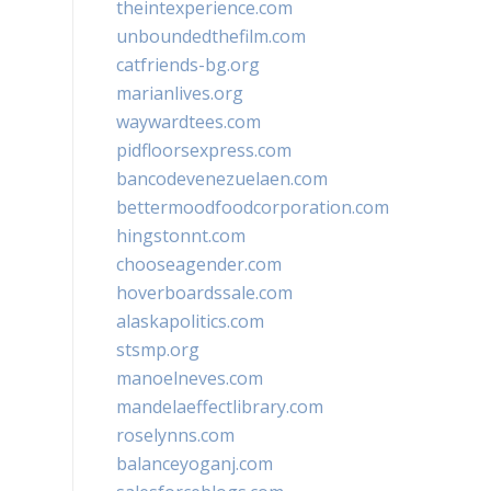
theintexperience.com
unboundedthefilm.com
catfriends-bg.org
marianlives.org
waywardtees.com
pidfloorsexpress.com
bancodevenezuelaen.com
bettermoodfoodcorporation.com
hingstonnt.com
chooseagender.com
hoverboardssale.com
alaskapolitics.com
stsmp.org
manoelneves.com
mandelaeffectlibrary.com
roselynns.com
balanceyoganj.com