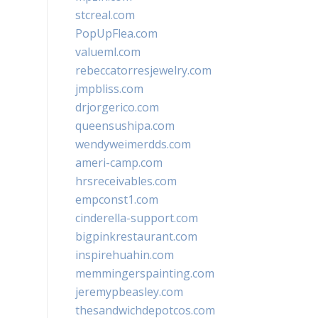
stcreal.com
PopUpFlea.com
valueml.com
rebeccatorresjewelry.com
jmpbliss.com
drjorgerico.com
queensushipa.com
wendyweimerdds.com
ameri-camp.com
hrsreceivables.com
empconst1.com
cinderella-support.com
bigpinkrestaurant.com
inspirehuahin.com
memmingerspainting.com
jeremypbeasley.com
thesandwichdepotcos.com