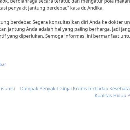
okok, berolahraga secara teratur, dan mengatur pola makan
i penyakit jantung berdebar,” kata dr. Andika.
ntung berdebar. Segera konsultasikan diri Anda ke dokter u
 jantung Anda adalah hal yang paling berharga, jadi jan
if yang diperlukan. Semoga informasi ini bermanfaat unt
bar
onsumsi
Dampak Penyakit Ginjal Kronis terhadap Kesehat
Kualitas Hidup 