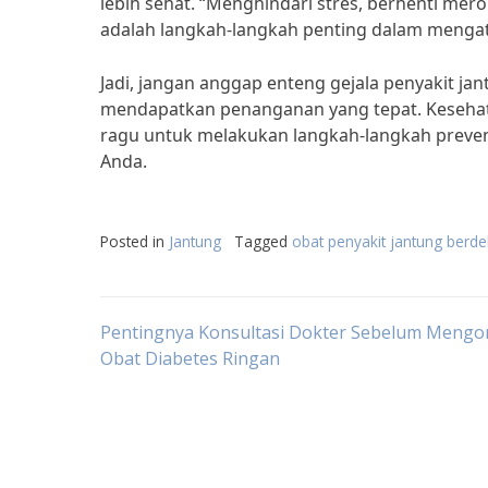
lebih sehat. “Menghindari stres, berhenti mer
adalah langkah-langkah penting dalam mengatas
Jadi, jangan anggap enteng gejala penyakit ja
mendapatkan penanganan yang tepat. Kesehatan
ragu untuk melakukan langkah-langkah prevent
Anda.
Posted in
Jantung
Tagged
obat penyakit jantung berde
Post
Pentingnya Konsultasi Dokter Sebelum Meng
Obat Diabetes Ringan
navigation