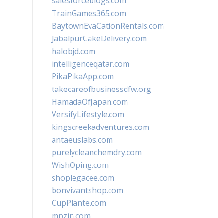
salesforceblogs.com
TrainGames365.com
BaytownEvaCationRentals.com
JabalpurCakeDelivery.com
halobjd.com
intelligenceqatar.com
PikaPikaApp.com
takecareofbusinessdfw.org
HamadaOfJapan.com
VersifyLifestyle.com
kingscreekadventures.com
antaeuslabs.com
purelycleanchemdry.com
WishOping.com
shoplegacee.com
bonvivantshop.com
CupPlante.com
mpzin.com