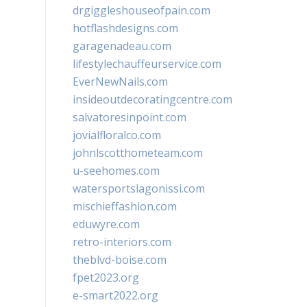
drgiggleshouseofpain.com
hotflashdesigns.com
garagenadeau.com
lifestylechauffeurservice.com
EverNewNails.com
insideoutdecoratingcentre.com
salvatoresinpoint.com
jovialfloralco.com
johnlscotthometeam.com
u-seehomes.com
watersportslagonissi.com
mischieffashion.com
eduwyre.com
retro-interiors.com
theblvd-boise.com
fpet2023.org
e-smart2022.org