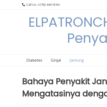
Skip
Call Us: +2782 444 YEAH
to
content
ELPATRONCH
Penya
Diabetes
Ginjal
Jantung
Bahaya Penyakit Ja
Mengatasinya deng