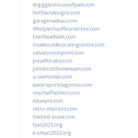
drgiggleshouseofpain.com
hotflashdesigns.com
garagenadeau.com
lifestylechauffeurservice.com
EverNewNails.com
insideoutdecoratingcentre.com
salvatoresinpoint.com
jovialfloralco.com
johnlscotthometeam.com
u-seehomes.com
watersportslagonissi.com
mischieffashion.com
eduwyre.com
retro-interiors.com
theblvd-boise.com
fpet2023.org
e-smart2022.org