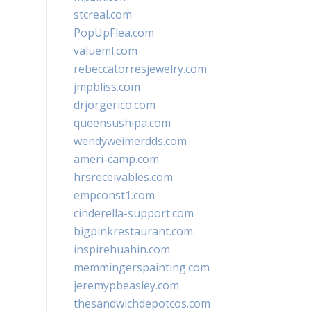
stcreal.com
PopUpFlea.com
valueml.com
rebeccatorresjewelry.com
jmpbliss.com
drjorgerico.com
queensushipa.com
wendyweimerdds.com
ameri-camp.com
hrsreceivables.com
empconst1.com
cinderella-support.com
bigpinkrestaurant.com
inspirehuahin.com
memmingerspainting.com
jeremypbeasley.com
thesandwichdepotcos.com