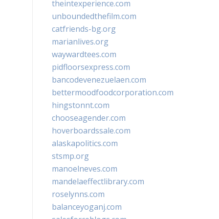
theintexperience.com
unboundedthefilm.com
catfriends-bg.org
marianlives.org
waywardtees.com
pidfloorsexpress.com
bancodevenezuelaen.com
bettermoodfoodcorporation.com
hingstonnt.com
chooseagender.com
hoverboardssale.com
alaskapolitics.com
stsmp.org
manoelneves.com
mandelaeffectlibrary.com
roselynns.com
balanceyoganj.com