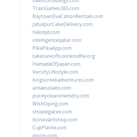
salesforceblogs.com
TrainGames365.com
BaytownEvaCationRentals.com
JabalpurCakeDelivery.com
halobjd.com
intelligenceqatar.com
PikaPikaApp.com
takecareofbusinessdfw.org
HamadaOfJapan.com
VersifyLifestyle.com
kingscreekadventures.com
antaeuslabs.com
purelycleanchemdry.com
WishOping.com
shoplegacee.com
bonvivantshop.com
CupPlante.com
mpzin.com