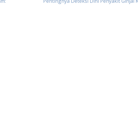
am:
Pentingnya Deteksi Dini Penyakit Ginjal 