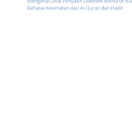
Post
Mengenal Obat Penyakit Diabetes Menurut Isl
Rahasia Kesehatan dari Al-Quran dan Hadis
navigation