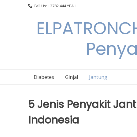
Skip
Call Us: +2782 444 YEAH
to
content
ELPATRONCH
Penya
Diabetes
Ginjal
Jantung
5 Jenis Penyakit Jant
Indonesia