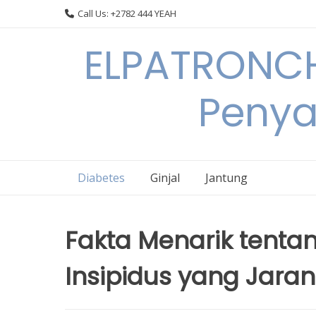
Skip
Call Us: +2782 444 YEAH
to
content
ELPATRONCH
Penya
Diabetes
Ginjal
Jantung
Fakta Menarik tentan
Insipidus yang Jaran