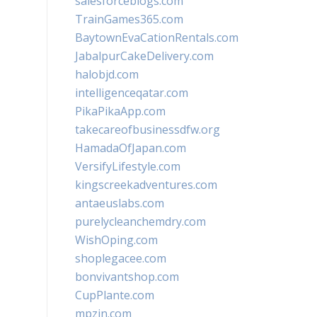
salesforceblogs.com
TrainGames365.com
BaytownEvaCationRentals.com
JabalpurCakeDelivery.com
halobjd.com
intelligenceqatar.com
PikaPikaApp.com
takecareofbusinessdfw.org
HamadaOfJapan.com
VersifyLifestyle.com
kingscreekadventures.com
antaeuslabs.com
purelycleanchemdry.com
WishOping.com
shoplegacee.com
bonvivantshop.com
CupPlante.com
mpzin.com