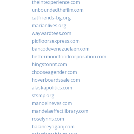
theintexperience.com
unboundedthefilm.com
catfriends-bg.org
marianlives.org
waywardtees.com
pidfloorsexpress.com
bancodevenezuelaen.com
bettermoodfoodcorporation.com
hingstonnt.com
chooseagender.com
hoverboardssale.com
alaskapolitics.com
stsmp.org
manoelneves.com
mandelaeffectlibrary.com
roselynns.com
balanceyoganj.com