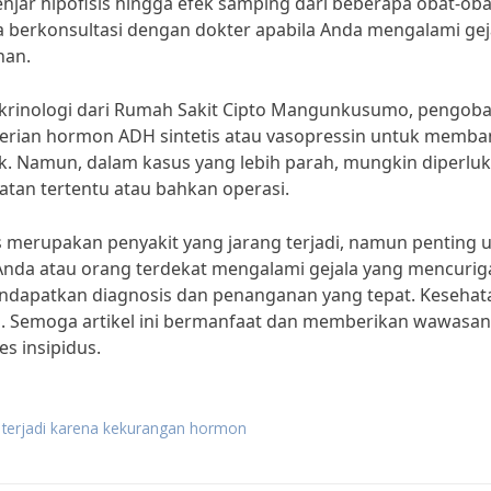
njar hipofisis hingga efek samping dari beberapa obat-ob
ra berkonsultasi dengan dokter apabila Anda mengalami gej
han.
okrinologi dari Rumah Sakit Cipto Mangunkusumo, pengob
erian hormon ADH sintetis atau vasopressin untuk memba
k. Namun, dalam kasus yang lebih parah, mungkin diperlu
batan tertentu atau bahkan operasi.
 merupakan penyakit yang jarang terjadi, namun penting 
Anda atau orang terdekat mengalami gejala yang mencurig
ndapatkan diagnosis dan penanganan yang tepat. Kesehat
ta. Semoga artikel ini bermanfaat dan memberikan wawasan
s insipidus.
us terjadi karena kekurangan hormon