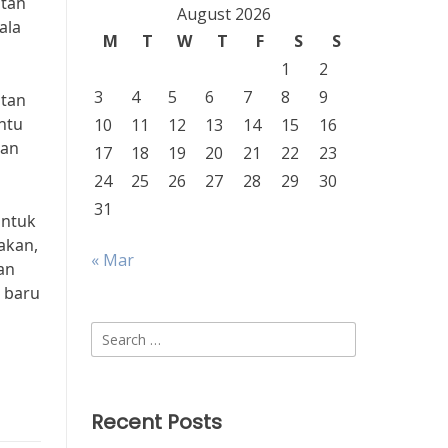
atan
August 2026
ala
M
T
W
T
F
S
S
1
2
3
4
5
6
7
8
9
atan
ntu
10
11
12
13
14
15
16
kan
17
18
19
20
21
22
23
24
25
26
27
28
29
30
31
untuk
akan,
« Mar
an
 baru
Search
for:
Recent Posts