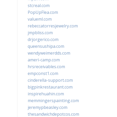
stcreal.com
PopUpFlea.com
valueml.com
rebeccatorresjewelry.com
jmpbliss.com
drjorgerico.com
queensushipa.com
wendyweimerdds.com
ameri-camp.com
hrsreceivables.com
empconst1.com
cinderella-support.com
bigpinkrestaurant.com
inspirehuahin.com
memmingerspainting.com
jeremypbeasley.com
thesandwichdepotcos.com