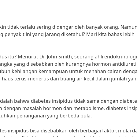
in tidak terlalu sering didengar oleh banyak orang. Namun
penyakit ini yang jarang diketahui? Mari kita bahas lebih
us itu? Menurut Dr. John Smith, seorang ahli endokrinologi
 langka yang disebabkan oleh kurangnya hormon antidiureti
 tubuh kehilangan kemampuan untuk menahan cairan deng
a haus terus-menerus dan buang air kecil dalam jumlah ya
 adalah bahwa diabetes insipidus tidak sama dengan diabete
n dengan masalah hormon dan metabolisme, diabetes insi
uhkan penanganan yang berbeda pula.
es insipidus bisa disebabkan oleh berbagai faktor, mulai da