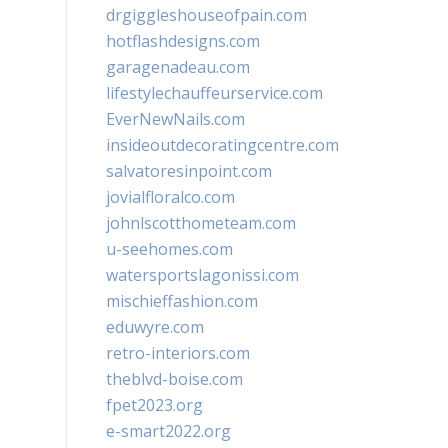
drgiggleshouseofpain.com
hotflashdesigns.com
garagenadeau.com
lifestylechauffeurservice.com
EverNewNails.com
insideoutdecoratingcentre.com
salvatoresinpoint.com
jovialfloralco.com
johnlscotthometeam.com
u-seehomes.com
watersportslagonissi.com
mischieffashion.com
eduwyre.com
retro-interiors.com
theblvd-boise.com
fpet2023.org
e-smart2022.org