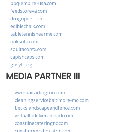
bbq-empire-usa.com
feedstoreva.com
drogopets.com
ediblechalk.com
tabletennisnearme.com
oaksofa.com
soultacohtx.com
capishcaps.com
gpsyfl.org
MEDIA PARTNER III
vwrepairarlington.com
cleaningservicebaltimore-md.com
beckslandscapeandfence.com
vistaaltadelveramendi.com
coastlinecateringnc.com
cuesburgershouston.com