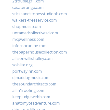
2troublegrill.com
casateranga.com
sticksandstonesstudiooh.com
walkers-treeservice.com
shopmossi.com
untamedcollectivesd.com
mxpwellness.com
infernocanine.com
thepaperhousecollection.com
allisonwillisholley.com
solslite.org
portwayinn.com
djmaddogmusic.com
thesoundarchitects.com
allin1roofing.com
keepjudgewebb.com
anatomyofadventure.com
drivancastillo.com