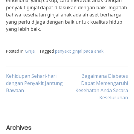
emosional yang cukup, cara merawat anak dengan
penyakit ginjal dapat dilakukan dengan baik. Ingatlah
bahwa kesehatan ginjal anak adalah aset berharga
yang perlu dijaga dengan baik untuk kualitas hidup
yang lebih baik.
Posted in
Ginjal
Tagged
penyakit ginjal pada anak
Post
Kehidupan Sehari-hari
Bagaimana Diabetes
dengan Penyakit Jantung
Dapat Memengaruhi
Bawaan
Kesehatan Anda Secara
navigation
Keseluruhan
Archives