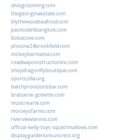
alvisgrooming.com
thegeorginaestate.com
blythewoodseafood.com
paolosdelibangkok.com
bobacove.com
phoone24brookfield.com
mickeybarmama.com
roadwayconstructioninc.com
shopdragonflyboutique.com
sportszilla.org
batchprovisionsbar.com
brasserie-gobette.com
musicrearte.com
morseysfarms.com
riverviewtennis.com
official-kelly-toys-squishmallows.com
displaygardenonsuncrest.org