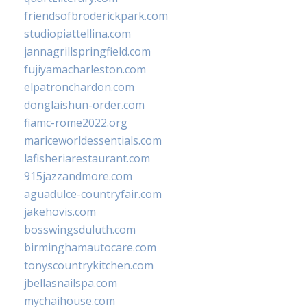
friendsofbroderickpark.com
studiopiattellina.com
jannagrillspringfield.com
fujiyamacharleston.com
elpatronchardon.com
donglaishun-order.com
fiamc-rome2022.org
mariceworldessentials.com
lafisheriarestaurant.com
915jazzandmore.com
aguadulce-countryfair.com
jakehovis.com
bosswingsduluth.com
birminghamautocare.com
tonyscountrykitchen.com
jbellasnailspa.com
mychaihouse.com