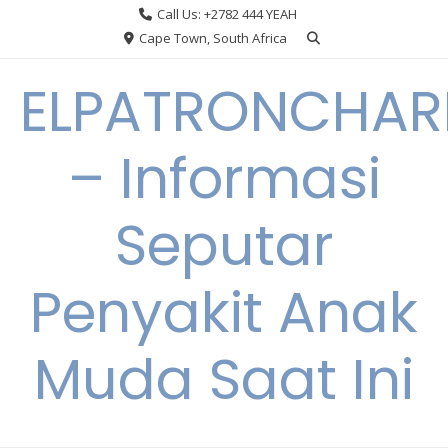
Skip
Call Us: +2782 444 YEAH
to
Cape Town, South Africa
content
ELPATRONCHA
– Informasi
Seputar
Penyakit Anak
Muda Saat Ini