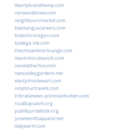
libertybrandhemp.com
norwoodinnwi.com
neighboursmarket.com
blackanguscareers.com
bolesfororegon.com
bodega-ole.com
thestreamlinerlounge.com
mestrinorubanofc.com
novelatherton.com
nassvalleygardens.net
electjohnstewart.com
omptourtravels.com
tribratanews-polreskebumen.com
rsudbayuasih.org
publikjurnalistik.org
juneteenthapparel.net
italywarm.com