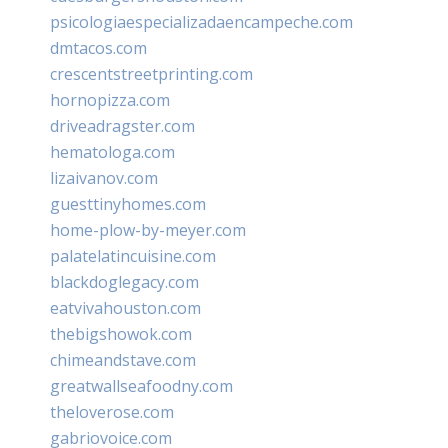
psicologiaespecializadaencampeche.com
dmtacos.com
crescentstreetprinting.com
hornopizza.com
driveadragster.com
hematologa.com
lizaivanov.com
guesttinyhomes.com
home-plow-by-meyer.com
palatelatincuisine.com
blackdoglegacy.com
eatvivahouston.com
thebigshowok.com
chimeandstave.com
greatwallseafoodny.com
theloverose.com
gabriovoice.com