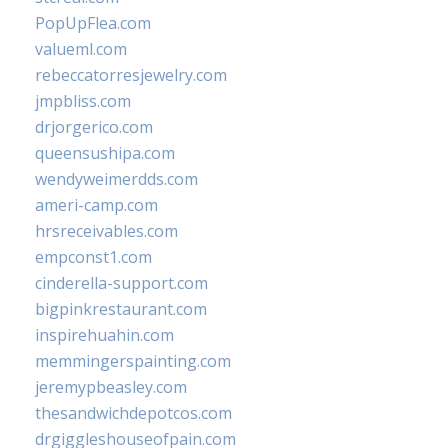
PopUpFlea.com
valueml.com
rebeccatorresjewelry.com
jmpbliss.com
drjorgerico.com
queensushipa.com
wendyweimerdds.com
ameri-camp.com
hrsreceivables.com
empconst1.com
cinderella-support.com
bigpinkrestaurant.com
inspirehuahin.com
memmingerspainting.com
jeremypbeasley.com
thesandwichdepotcos.com
drgiggleshouseofpain.com