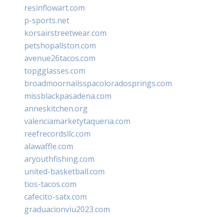
resinflowart.com
p-sports.net
korsairstreetwear.com
petshopallston.com
avenue26tacos.com
topgglasses.com
broadmoornailsspacoloradosprings.com
missblackpasadena.com
anneskitchen.org
valenciamarketytaqueria.com
reefrecordsllc.com
alawaffle.com
aryouthfishing.com
united-basketball.com
tios-tacos.com
cafecito-satx.com
graduacionviu2023.com