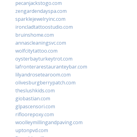
pecanjackstogo.com
zengardendayspa.com
sparklejewelryinc.com
ironcladtattoostudio.com
bruinshome.com
annascleaningsvc.com
wolfcitytattoo.com
oysterbayturkeytrot.com
lafronterarestauranteybar.com
lilyandrosetearoom.com
olivesburgberrypatch.com
theslushkids.com
giobastian.com
glpascensori.com
rifloorepoxy.com
woolleymillingandpaving.com
uptonpvd.com