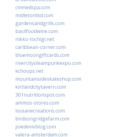
cmmedspa.com
midletontkd.com
gardensandgrills.com
basilfoodwine.com
nikko-tochigi.net
caribbean-corner.com
bluemoongiftcards.com
rivercitysteampunkexpo.com
kchoops.net
mountainsideskateshop.com
kirtlandcitytavern.com
301nutritionspot.com
ammos-stores.com
loceanecreations.com
birdsongridgefarm.com
joiedevivblog.com
valera-amsterdam.com