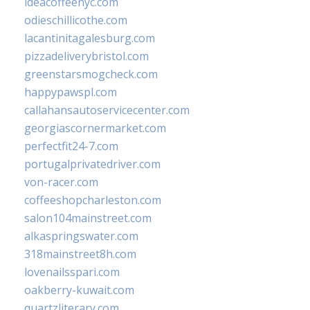
ideacoffeenyc.com
odieschillicothe.com
lacantinitagalesburg.com
pizzadeliverybristol.com
greenstarsmogcheck.com
happypawspl.com
callahansautoservicecenter.com
georgiascornermarket.com
perfectfit24-7.com
portugalprivatedriver.com
von-racer.com
coffeeshopcharleston.com
salon104mainstreet.com
alkaspringswater.com
318mainstreet8h.com
lovenailsspari.com
oakberry-kuwait.com
quartzliterary.com