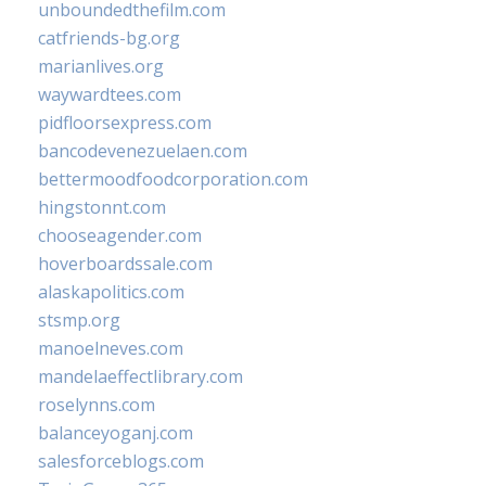
unboundedthefilm.com
catfriends-bg.org
marianlives.org
waywardtees.com
pidfloorsexpress.com
bancodevenezuelaen.com
bettermoodfoodcorporation.com
hingstonnt.com
chooseagender.com
hoverboardssale.com
alaskapolitics.com
stsmp.org
manoelneves.com
mandelaeffectlibrary.com
roselynns.com
balanceyoganj.com
salesforceblogs.com