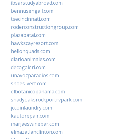
ibsarstudyabroad.com
bennusehgall.com
tsecincinnati.com
roderconstructiongroup.com
plazabatai.com
hawkscayresort.com
hellonquads.com
diarioanimales.com
decogaleri.com
unavozparadios.com
shoes-vert.com
elbotanicopanama.com
shadyoaksrockportrvpark.com
jccoinlaundry.com
kautorepair.com
marjaeswinebar.com
elmazatlanclinton.com