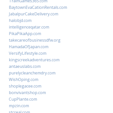
TrainGames365.com
BaytownEvaCationRentals.com
JabalpurCakeDelivery.com
halobjd.com
intelligenceqatar.com
PikaPikaApp.com
takecareofbusinessdfw.org
HamadaOfJapan.com
VersifyLifestyle.com
kingscreekadventures.com
antaeuslabs.com
purelycleanchemdry.com
WishOping.com
shoplegacee.com
bonvivantshop.com
CupPlante.com
mpzin.com
stcreal.com