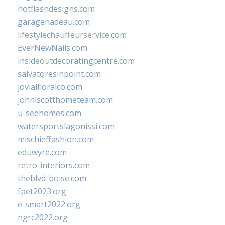
hotflashdesigns.com
garagenadeau.com
lifestylechauffeurservice.com
EverNewNails.com
insideoutdecoratingcentre.com
salvatoresinpoint.com
jovialfloralco.com
johnlscotthometeam.com
u-seehomes.com
watersportslagonissi.com
mischieffashion.com
eduwyre.com
retro-interiors.com
theblvd-boise.com
fpet2023.org
e-smart2022.org
ngrc2022.org