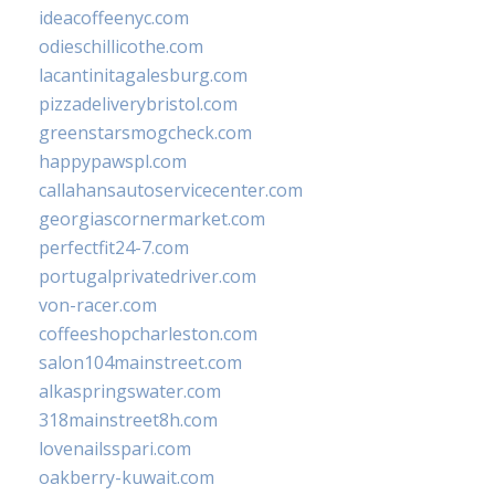
ideacoffeenyc.com
odieschillicothe.com
lacantinitagalesburg.com
pizzadeliverybristol.com
greenstarsmogcheck.com
happypawspl.com
callahansautoservicecenter.com
georgiascornermarket.com
perfectfit24-7.com
portugalprivatedriver.com
von-racer.com
coffeeshopcharleston.com
salon104mainstreet.com
alkaspringswater.com
318mainstreet8h.com
lovenailsspari.com
oakberry-kuwait.com