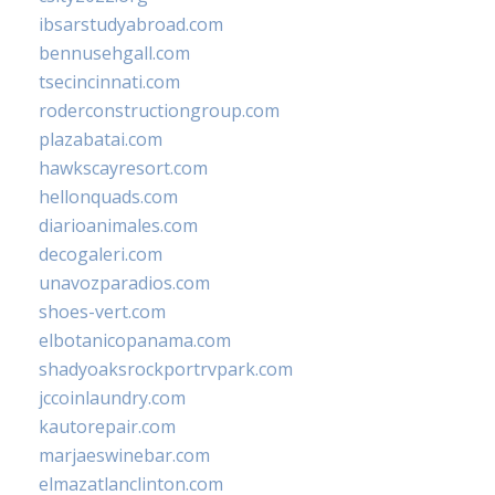
ibsarstudyabroad.com
bennusehgall.com
tsecincinnati.com
roderconstructiongroup.com
plazabatai.com
hawkscayresort.com
hellonquads.com
diarioanimales.com
decogaleri.com
unavozparadios.com
shoes-vert.com
elbotanicopanama.com
shadyoaksrockportrvpark.com
jccoinlaundry.com
kautorepair.com
marjaeswinebar.com
elmazatlanclinton.com