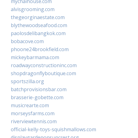
mychaihouse.com
alvisgrooming.com
thegeorginaestate.com
blythewoodseafood.com
paolosdelibangkok.com
bobacove.com
phoone24brookfield.com
mickeybarmama.com
roadwayconstructioninc.com
shopdragonflyboutique.com
sportszilla.org
batchprovisionsbar.com
brasserie-gobette.com
musicrearte.com
morseysfarms.com
riverviewtennis.com
official-kelly-toys-squishmallows.com
displaygardenonsuncrest.org