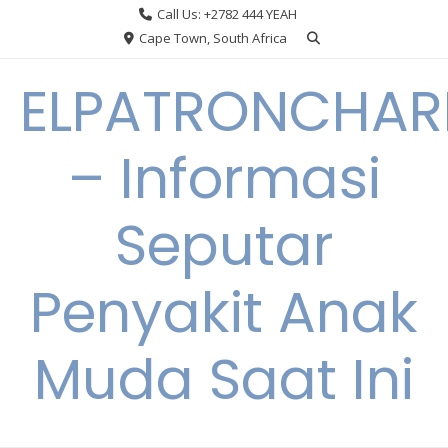
Skip
Call Us: +2782 444 YEAH
to
Cape Town, South Africa
content
ELPATRONCHA
– Informasi
Seputar
Penyakit Anak
Muda Saat Ini