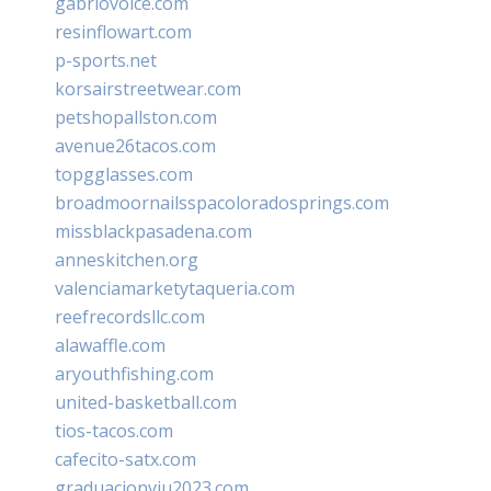
gabriovoice.com
resinflowart.com
p-sports.net
korsairstreetwear.com
petshopallston.com
avenue26tacos.com
topgglasses.com
broadmoornailsspacoloradosprings.com
missblackpasadena.com
anneskitchen.org
valenciamarketytaqueria.com
reefrecordsllc.com
alawaffle.com
aryouthfishing.com
united-basketball.com
tios-tacos.com
cafecito-satx.com
graduacionviu2023.com