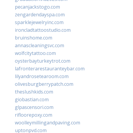
pecanjackstogo.com
zengardendayspa.com
sparklejewelryinc.com
ironcladtattoostudio.com
bruinshome.com
annascleaningsvc.com
wolfcitytattoo.com
oysterbayturkeytrot.com
lafronterarestauranteybar.com
lilyandrosetearoom.com
olivesburgberrypatch.com
theslushkids.com
giobastian.com
glpascensori.com
rifloorepoxy.com
woolleymillingandpaving.com
uptonpvd.com