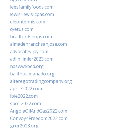
leesfamilyfoods.com
lewis-lewis-cpas.com
eleontennis.com
cyetus.com
bradfordshops.com
almadenranchsanjose.com
advocatevijay.com
adlibilimler2023.com
naswwebed.org
balithut-manado.org
alteregotradingcompany.org
aprce2022.com
ibie2022.com
sbcc-2022.com
AngolaOilAndGas2022.com
Convoy4Freedom2022.com
grur2023.org