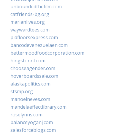
unboundedthefilm.com
catfriends-bg.org
marianlives.org
waywardtees.com
pidfloorsexpress.com
bancodevenezuelaen.com
bettermoodfoodcorporation.com
hingstonnt.com
chooseagender.com
hoverboardssale.com
alaskapolitics.com
stsmp.org
manoelneves.com
mandelaeffectlibrary.com
roselynns.com
balanceyoganj.com
salesforceblogs.com