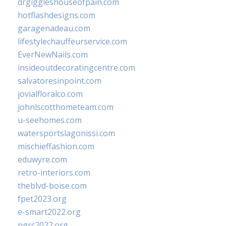
drgiggleshouseofpain.com
hotflashdesigns.com
garagenadeau.com
lifestylechauffeurservice.com
EverNewNails.com
insideoutdecoratingcentre.com
salvatoresinpoint.com
jovialfloralco.com
johnlscotthometeam.com
u-seehomes.com
watersportslagonissi.com
mischieffashion.com
eduwyre.com
retro-interiors.com
theblvd-boise.com
fpet2023.org
e-smart2022.org
ngrc2022.org