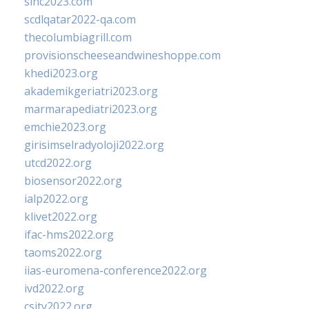
sinc2023.com
scdlqatar2022-qa.com
thecolumbiagrill.com
provisionscheeseandwineshoppe.com
khedi2023.org
akademikgeriatri2023.org
marmarapediatri2023.org
emchie2023.org
girisimselradyoloji2022.org
utcd2022.org
biosensor2022.org
ialp2022.org
klivet2022.org
ifac-hms2022.org
taoms2022.org
iias-euromena-conference2022.org
ivd2022.org
csity2022.org