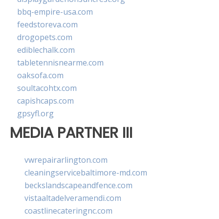
bbq-empire-usa.com
feedstoreva.com
drogopets.com
ediblechalk.com
tabletennisnearme.com
oaksofa.com
soultacohtx.com
capishcaps.com
gpsyfl.org
MEDIA PARTNER III
vwrepairarlington.com
cleaningservicebaltimore-md.com
beckslandscapeandfence.com
vistaaltadelveramendi.com
coastlinecateringnc.com