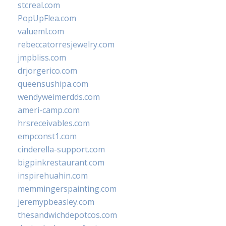
stcreal.com
PopUpFlea.com
valueml.com
rebeccatorresjewelry.com
jmpbliss.com
drjorgerico.com
queensushipa.com
wendyweimerdds.com
ameri-camp.com
hrsreceivables.com
empconst1.com
cinderella-support.com
bigpinkrestaurant.com
inspirehuahin.com
memmingerspainting.com
jeremypbeasley.com
thesandwichdepotcos.com