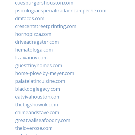
cuesburgershouston.com
psicologiaespecializadaencampeche.com
dmtacos.com
crescentstreetprinting.com
hornopizza.com
driveadragster.com
hematologa.com
lizaivanov.com
guesttinyhomes.com
home-plow-by-meyer.com
palatelatincuisine.com
blackdoglegacy.com
eatvivahouston.com
thebigshowok.com
chimeandstave.com
greatwallseafoodny.com
theloverose.com