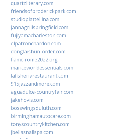
quartzliterary.com
friendsofbroderickpark.com
studiopiattellina.com
jannagrillspringfield.com
fujiyamacharleston.com
elpatronchardon.com
donglaishun-order.com
fiamc-rome2022.org
mariceworldessentials.com
lafisheriarestaurant.com
915jazzandmore.com
aguadulce-countryfair.com
jakehovis.com
bosswingsduluth.com
birminghamautocare.com
tonyscountrykitchen.com
jbellasnailspa.com