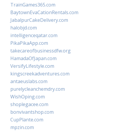
TrainGames365.com
BaytownEvaCationRentals.com
JabalpurCakeDelivery.com
halobjd.com
intelligenceqatar.com
PikaPikaApp.com
takecareofbusinessdfw.org
HamadaOfJapan.com
VersifyLifestyle.com
kingscreekadventures.com
antaeuslabs.com
purelycleanchemdry.com
WishOping.com
shoplegacee.com
bonvivantshop.com
CupPlante.com
mpzin.com