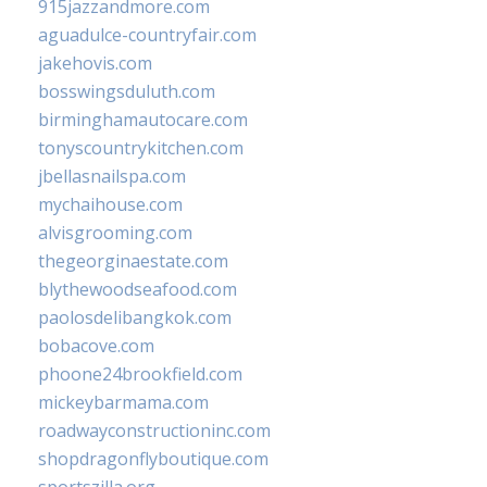
915jazzandmore.com
aguadulce-countryfair.com
jakehovis.com
bosswingsduluth.com
birminghamautocare.com
tonyscountrykitchen.com
jbellasnailspa.com
mychaihouse.com
alvisgrooming.com
thegeorginaestate.com
blythewoodseafood.com
paolosdelibangkok.com
bobacove.com
phoone24brookfield.com
mickeybarmama.com
roadwayconstructioninc.com
shopdragonflyboutique.com