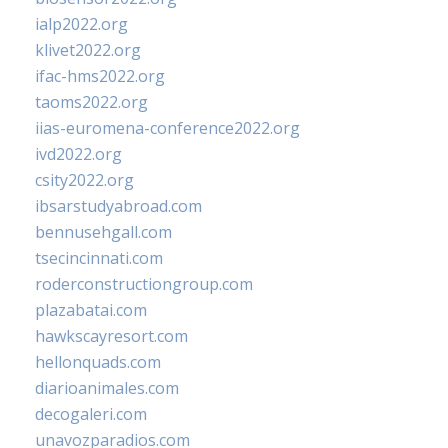
ialp2022.org
klivet2022.org
ifac-hms2022.org
taoms2022.org
iias-euromena-conference2022.org
ivd2022.org
csity2022.org
ibsarstudyabroad.com
bennusehgall.com
tsecincinnati.com
roderconstructiongroup.com
plazabatai.com
hawkscayresort.com
hellonquads.com
diarioanimales.com
decogaleri.com
unavozparadios.com