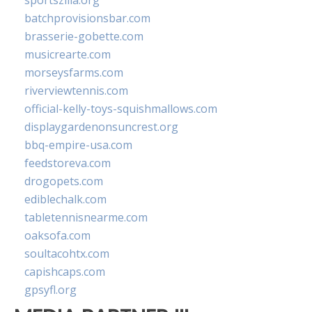
sportszilla.org
batchprovisionsbar.com
brasserie-gobette.com
musicrearte.com
morseysfarms.com
riverviewtennis.com
official-kelly-toys-squishmallows.com
displaygardenonsuncrest.org
bbq-empire-usa.com
feedstoreva.com
drogopets.com
ediblechalk.com
tabletennisnearme.com
oaksofa.com
soultacohtx.com
capishcaps.com
gpsyfl.org