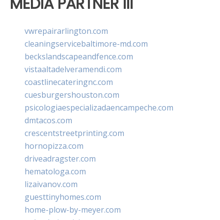
MEDIA PARTNER III
vwrepairarlington.com
cleaningservicebaltimore-md.com
beckslandscapeandfence.com
vistaaltadelveramendi.com
coastlinecateringnc.com
cuesburgershouston.com
psicologiaespecializadaencampeche.com
dmtacos.com
crescentstreetprinting.com
hornopizza.com
driveadragster.com
hematologa.com
lizaivanov.com
guesttinyhomes.com
home-plow-by-meyer.com