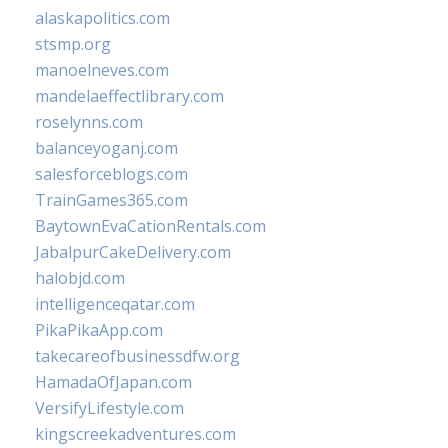
alaskapolitics.com
stsmp.org
manoelneves.com
mandelaeffectlibrary.com
roselynns.com
balanceyoganj.com
salesforceblogs.com
TrainGames365.com
BaytownEvaCationRentals.com
JabalpurCakeDelivery.com
halobjd.com
intelligenceqatar.com
PikaPikaApp.com
takecareofbusinessdfw.org
HamadaOfJapan.com
VersifyLifestyle.com
kingscreekadventures.com