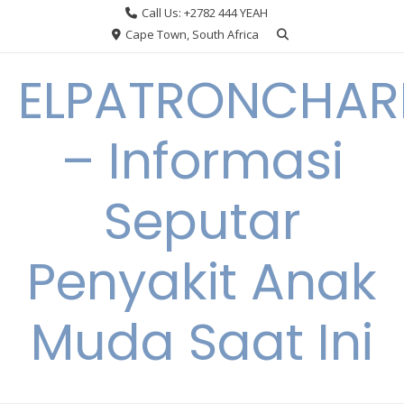
Skip
Call Us: +2782 444 YEAH
to
Cape Town, South Africa
content
ELPATRONCHA
– Informasi
Seputar
Penyakit Anak
Muda Saat Ini