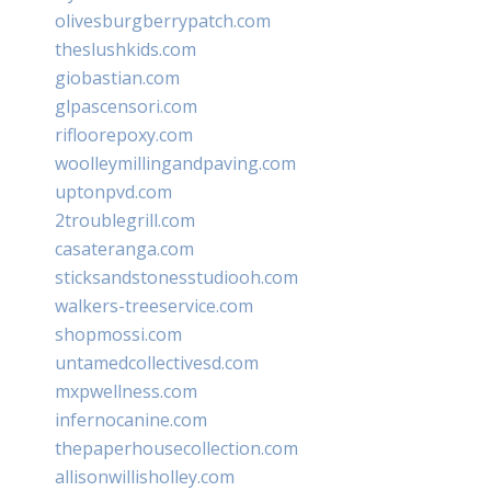
olivesburgberrypatch.com
theslushkids.com
giobastian.com
glpascensori.com
rifloorepoxy.com
woolleymillingandpaving.com
uptonpvd.com
2troublegrill.com
casateranga.com
sticksandstonesstudiooh.com
walkers-treeservice.com
shopmossi.com
untamedcollectivesd.com
mxpwellness.com
infernocanine.com
thepaperhousecollection.com
allisonwillisholley.com