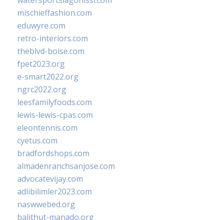
watersportslagonissi.com
mischieffashion.com
eduwyre.com
retro-interiors.com
theblvd-boise.com
fpet2023.org
e-smart2022.org
ngrc2022.org
leesfamilyfoods.com
lewis-lewis-cpas.com
eleontennis.com
cyetus.com
bradfordshops.com
almadenranchsanjose.com
advocatevijay.com
adlibilimler2023.com
naswwebed.org
balithut-manado.org