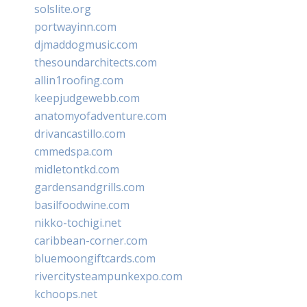
solslite.org
portwayinn.com
djmaddogmusic.com
thesoundarchitects.com
allin1roofing.com
keepjudgewebb.com
anatomyofadventure.com
drivancastillo.com
cmmedspa.com
midletontkd.com
gardensandgrills.com
basilfoodwine.com
nikko-tochigi.net
caribbean-corner.com
bluemoongiftcards.com
rivercitysteampunkexpo.com
kchoops.net