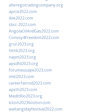
alteregotradingcompany.org
aprce2022.com
ibie2022.com
sbcc-2022.com
AngolaOilAndGas2022.com
Convoy4Freedom2022.com
grur2023.org
hkhk2023.org
napm2023.org
apsdfd2023.org
forumausape2023.com
imkl2023.com
careerfaircsd2023.com
apsth2023.com
MedItRio2023.org
lcicon2023boston.com
waitangidayfestival2022.com