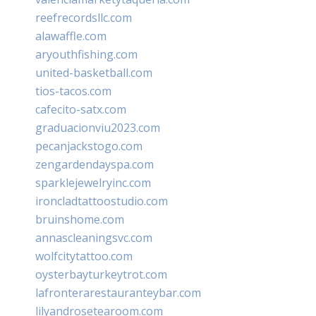
reefrecordsllc.com
alawaffle.com
aryouthfishing.com
united-basketball.com
tios-tacos.com
cafecito-satx.com
graduacionviu2023.com
pecanjackstogo.com
zengardendayspa.com
sparklejewelryinc.com
ironcladtattoostudio.com
bruinshome.com
annascleaningsvc.com
wolfcitytattoo.com
oysterbayturkeytrot.com
lafronterarestauranteybar.com
lilyandrosetearoom.com