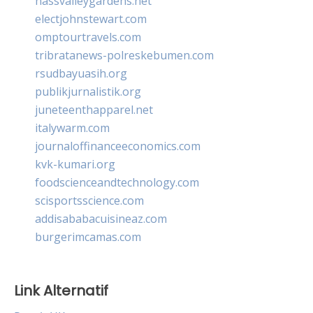
nassvalleygardens.net
electjohnstewart.com
omptourtravels.com
tribratanews-polreskebumen.com
rsudbayuasih.org
publikjurnalistik.org
juneteenthapparel.net
italywarm.com
journaloffinanceeconomics.com
kvk-kumari.org
foodscienceandtechnology.com
scisportsscience.com
addisababacuisineaz.com
burgerimcamas.com
Link Alternatif