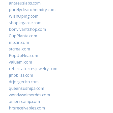
antaeuslabs.com
purelycleanchemdry.com
WishOping.com
shoplegacee.com
bonvivantshop.com
CupPlante.com
mpzin.com
stcreal.com
PopUpFlea.com
valueml.com
rebeccatorresjewelry.com
jmpbliss.com
drjorgerico.com
queensushipa.com
wendyweimerdds.com
ameri-camp.com
hrsreceivables.com