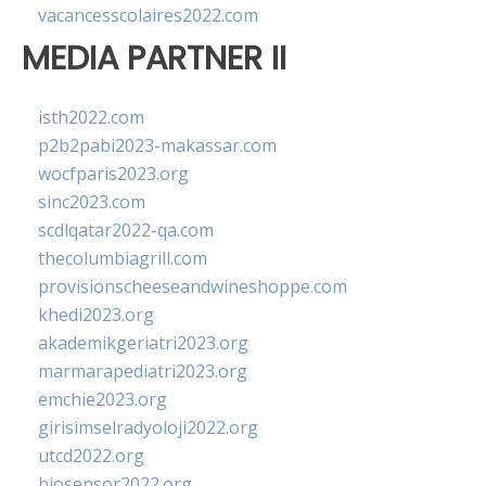
vacancesscolaires2022.com
MEDIA PARTNER II
isth2022.com
p2b2pabi2023-makassar.com
wocfparis2023.org
sinc2023.com
scdlqatar2022-qa.com
thecolumbiagrill.com
provisionscheeseandwineshoppe.com
khedi2023.org
akademikgeriatri2023.org
marmarapediatri2023.org
emchie2023.org
girisimselradyoloji2022.org
utcd2022.org
biosensor2022.org