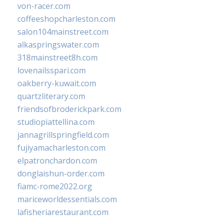
von-racer.com
coffeeshopcharleston.com
salon104mainstreet.com
alkaspringswater.com
318mainstreet8h.com
lovenailsspari.com
oakberry-kuwait.com
quartzliterary.com
friendsofbroderickpark.com
studiopiattellina.com
jannagrillspringfield.com
fujiyamacharleston.com
elpatronchardon.com
donglaishun-order.com
fiamc-rome2022.org
mariceworldessentials.com
lafisheriarestaurant.com