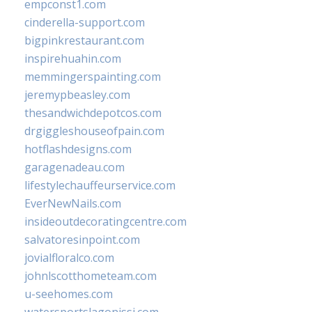
empconst1.com
cinderella-support.com
bigpinkrestaurant.com
inspirehuahin.com
memmingerspainting.com
jeremypbeasley.com
thesandwichdepotcos.com
drgiggleshouseofpain.com
hotflashdesigns.com
garagenadeau.com
lifestylechauffeurservice.com
EverNewNails.com
insideoutdecoratingcentre.com
salvatoresinpoint.com
jovialfloralco.com
johnlscotthometeam.com
u-seehomes.com