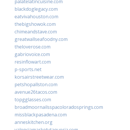
palatelatincuisine.com
blackdoglegacy.com
eatvivahouston.com
thebigshowok.com
chimeandstave.com
greatwallseafoodny.com
theloverose.com
gabriovoice.com
resinflowart.com
p-sports.net
korsairstreetwear.com
petshopallston.com
avenue26tacos.com
topgglasses.com
broadmoornailsspacoloradosprings.com
missblackpasadena.com
anneskitchen.org
valenciamarketytaqueria.com