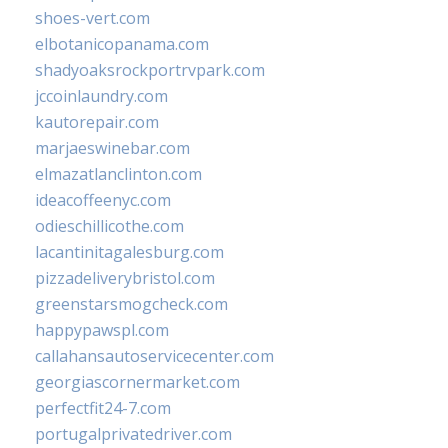
shoes-vert.com
elbotanicopanama.com
shadyoaksrockportrvpark.com
jccoinlaundry.com
kautorepair.com
marjaeswinebar.com
elmazatlanclinton.com
ideacoffeenyc.com
odieschillicothe.com
lacantinitagalesburg.com
pizzadeliverybristol.com
greenstarsmogcheck.com
happypawspl.com
callahansautoservicecenter.com
georgiascornermarket.com
perfectfit24-7.com
portugalprivatedriver.com