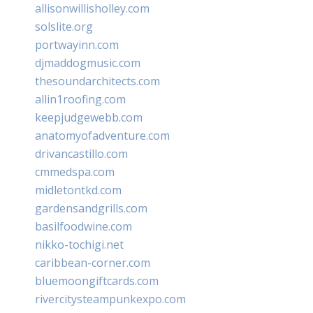
allisonwillisholley.com
solslite.org
portwayinn.com
djmaddogmusic.com
thesoundarchitects.com
allin1roofing.com
keepjudgewebb.com
anatomyofadventure.com
drivancastillo.com
cmmedspa.com
midletontkd.com
gardensandgrills.com
basilfoodwine.com
nikko-tochigi.net
caribbean-corner.com
bluemoongiftcards.com
rivercitysteampunkexpo.com