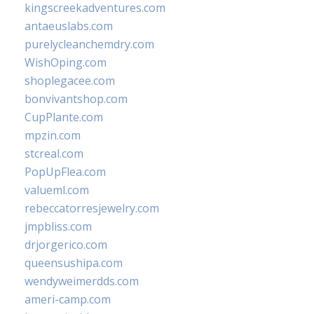
kingscreekadventures.com
antaeuslabs.com
purelycleanchemdry.com
WishOping.com
shoplegacee.com
bonvivantshop.com
CupPlante.com
mpzin.com
stcreal.com
PopUpFlea.com
valueml.com
rebeccatorresjewelry.com
jmpbliss.com
drjorgerico.com
queensushipa.com
wendyweimerdds.com
ameri-camp.com