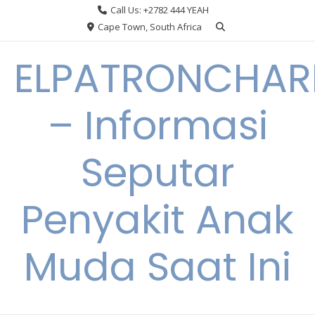
Skip
Call Us: +2782 444 YEAH
to
Cape Town, South Africa
content
ELPATRONCHA
– Informasi
Seputar
Penyakit Anak
Muda Saat Ini