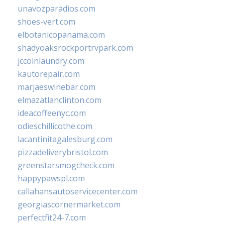
unavozparadios.com
shoes-vert.com
elbotanicopanama.com
shadyoaksrockportrvpark.com
jccoinlaundry.com
kautorepair.com
marjaeswinebar.com
elmazatlanclinton.com
ideacoffeenyc.com
odieschillicothe.com
lacantinitagalesburg.com
pizzadeliverybristol.com
greenstarsmogcheck.com
happypawspl.com
callahansautoservicecenter.com
georgiascornermarket.com
perfectfit24-7.com