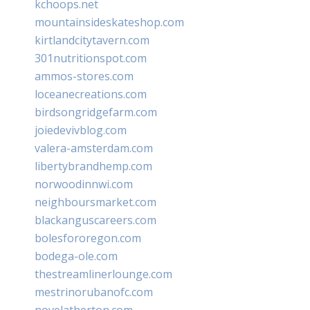
kchoops.net
mountainsideskateshop.com
kirtlandcitytavern.com
301nutritionspot.com
ammos-stores.com
loceanecreations.com
birdsongridgefarm.com
joiedevivblog.com
valera-amsterdam.com
libertybrandhemp.com
norwoodinnwi.com
neighboursmarket.com
blackanguscareers.com
bolesfororegon.com
bodega-ole.com
thestreamlinerlounge.com
mestrinorubanofc.com
novelatherton.com