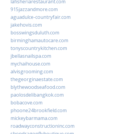
lafisheriarestaurant.com
915jazzandmore.com
aguadulce-countryfair.com
jakehovis.com
bosswingsduluth.com
birminghamautocare.com
tonyscountrykitchen.com
jbellasnailspa.com
mychaihouse.com
alvisgrooming.com
thegeorginaestate.com
blythewoodseafood.com
paolosdelibangkok.com
bobacove.com
phoone24brookfield.com
mickeybarmama.com
roadwayconstructioninc.com
shopdragonflyboutique.com