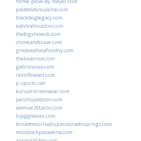
home-plow-by-meyer.com
palatelatincuisine.com
blackdoglegacy.com
eatvivahouston.com
thebigshowok.com
chimeandstave.com
greatwallseafoodny.com
theloverose.com
gabriovoice.com
resinflowart.com
p-sports.net
korsairstreetwear.com
petshopallston.com
avenue26tacos.com
topgglasses.com
broadmoornailsspacoloradosprings.com
missblackpasadena.com
anneskitchen.org