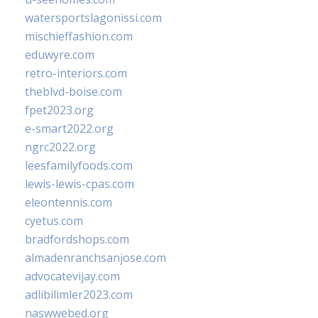
watersportslagonissi.com
mischieffashion.com
eduwyre.com
retro-interiors.com
theblvd-boise.com
fpet2023.org
e-smart2022.org
ngrc2022.org
leesfamilyfoods.com
lewis-lewis-cpas.com
eleontennis.com
cyetus.com
bradfordshops.com
almadenranchsanjose.com
advocatevijay.com
adlibilimler2023.com
naswwebed.org