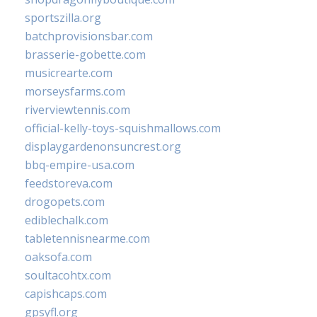
sportszilla.org
batchprovisionsbar.com
brasserie-gobette.com
musicrearte.com
morseysfarms.com
riverviewtennis.com
official-kelly-toys-squishmallows.com
displaygardenonsuncrest.org
bbq-empire-usa.com
feedstoreva.com
drogopets.com
ediblechalk.com
tabletennisnearme.com
oaksofa.com
soultacohtx.com
capishcaps.com
gpsyfl.org