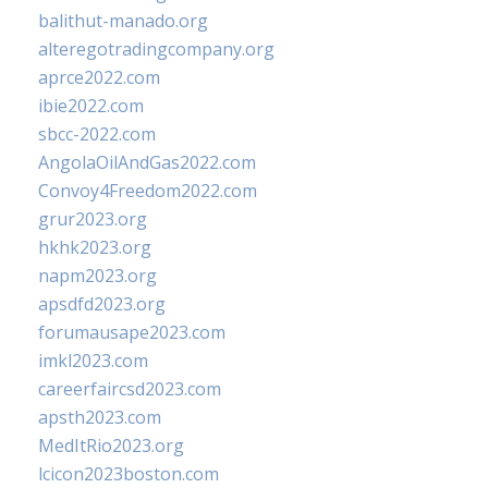
balithut-manado.org
alteregotradingcompany.org
aprce2022.com
ibie2022.com
sbcc-2022.com
AngolaOilAndGas2022.com
Convoy4Freedom2022.com
grur2023.org
hkhk2023.org
napm2023.org
apsdfd2023.org
forumausape2023.com
imkl2023.com
careerfaircsd2023.com
apsth2023.com
MedItRio2023.org
lcicon2023boston.com