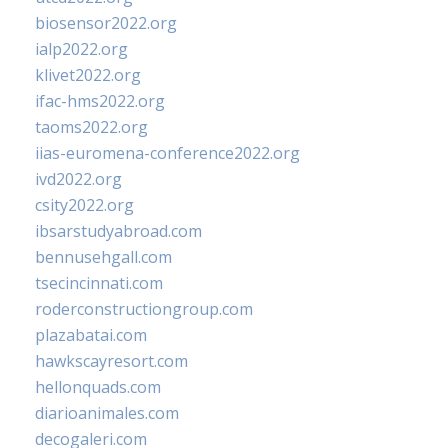
biosensor2022.org
ialp2022.org
klivet2022.org
ifac-hms2022.org
taoms2022.org
iias-euromena-conference2022.org
ivd2022.org
csity2022.org
ibsarstudyabroad.com
bennusehgall.com
tsecincinnati.com
roderconstructiongroup.com
plazabatai.com
hawkscayresort.com
hellonquads.com
diarioanimales.com
decogaleri.com