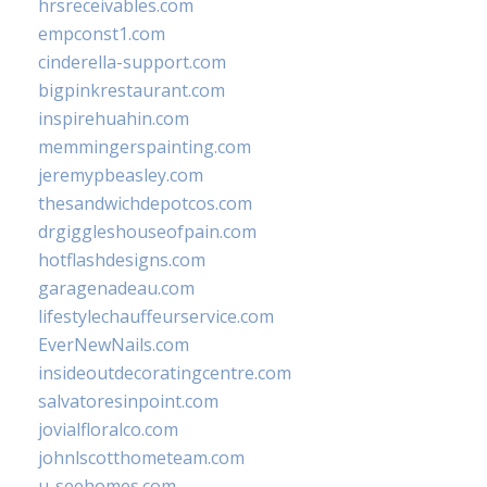
hrsreceivables.com
empconst1.com
cinderella-support.com
bigpinkrestaurant.com
inspirehuahin.com
memmingerspainting.com
jeremypbeasley.com
thesandwichdepotcos.com
drgiggleshouseofpain.com
hotflashdesigns.com
garagenadeau.com
lifestylechauffeurservice.com
EverNewNails.com
insideoutdecoratingcentre.com
salvatoresinpoint.com
jovialfloralco.com
johnlscotthometeam.com
u-seehomes.com