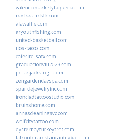
valenciamarketytaqueria.com
reefrecordsllc.com
alawaffle.com
aryouthfishing.com
united-basketball.com
tios-tacos.com
cafecito-satx.com
graduacionviu2023.com
pecanjackstogo.com
zengardendayspa.com
sparklejewelryinc.com
ironcladtattoostudio.com
bruinshome.com
annascleaningsvc.com
wolfcitytattoo.com
oysterbayturkeytrot.com
lafronterarestauranteybar.com