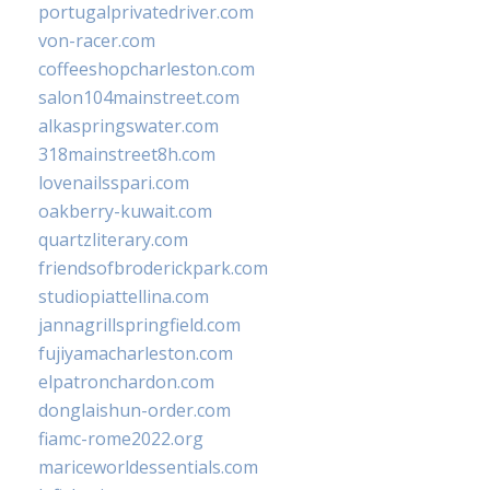
portugalprivatedriver.com
von-racer.com
coffeeshopcharleston.com
salon104mainstreet.com
alkaspringswater.com
318mainstreet8h.com
lovenailsspari.com
oakberry-kuwait.com
quartzliterary.com
friendsofbroderickpark.com
studiopiattellina.com
jannagrillspringfield.com
fujiyamacharleston.com
elpatronchardon.com
donglaishun-order.com
fiamc-rome2022.org
mariceworldessentials.com