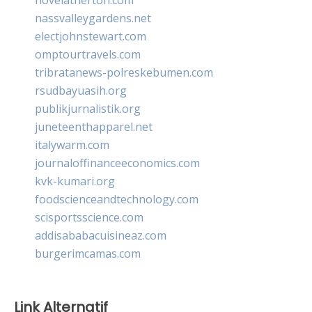
nassvalleygardens.net
electjohnstewart.com
omptourtravels.com
tribratanews-polreskebumen.com
rsudbayuasih.org
publikjurnalistik.org
juneteenthapparel.net
italywarm.com
journaloffinanceeconomics.com
kvk-kumari.org
foodscienceandtechnology.com
scisportsscience.com
addisababacuisineaz.com
burgerimcamas.com
Link Alternatif