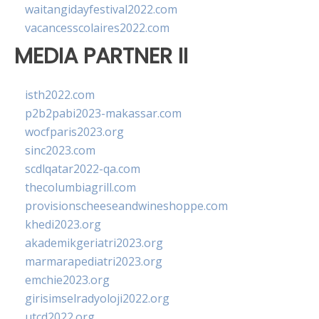
waitangidayfestival2022.com
vacancesscolaires2022.com
MEDIA PARTNER II
isth2022.com
p2b2pabi2023-makassar.com
wocfparis2023.org
sinc2023.com
scdlqatar2022-qa.com
thecolumbiagrill.com
provisionscheeseandwineshoppe.com
khedi2023.org
akademikgeriatri2023.org
marmarapediatri2023.org
emchie2023.org
girisimselradyoloji2022.org
utcd2022.org