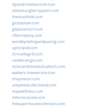
lilyandrosetearoom.com
olivesburgberrypatch.com
theslushkids.com
giobastian.com
glpascensori.com
rifloorepoxy.com
woolleymillingandpaving.com
uptonpvd.com
2troublegrill.com
casateranga.com
sticksandstonesstudiooh.com
walkers-treeservice.com
shopmossi.com
untamedcollectivesd.com
mxpwellness.com
infernocanine.com
thepaperhousecollection.com