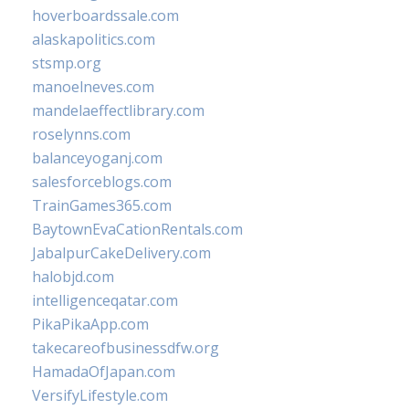
hoverboardssale.com
alaskapolitics.com
stsmp.org
manoelneves.com
mandelaeffectlibrary.com
roselynns.com
balanceyoganj.com
salesforceblogs.com
TrainGames365.com
BaytownEvaCationRentals.com
JabalpurCakeDelivery.com
halobjd.com
intelligenceqatar.com
PikaPikaApp.com
takecareofbusinessdfw.org
HamadaOfJapan.com
VersifyLifestyle.com