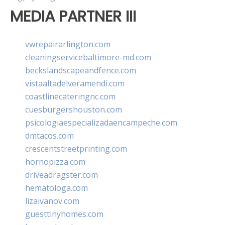
MEDIA PARTNER III
vwrepairarlington.com
cleaningservicebaltimore-md.com
beckslandscapeandfence.com
vistaaltadelveramendi.com
coastlinecateringnc.com
cuesburgershouston.com
psicologiaespecializadaencampeche.com
dmtacos.com
crescentstreetprinting.com
hornopizza.com
driveadragster.com
hematologa.com
lizaivanov.com
guesttinyhomes.com