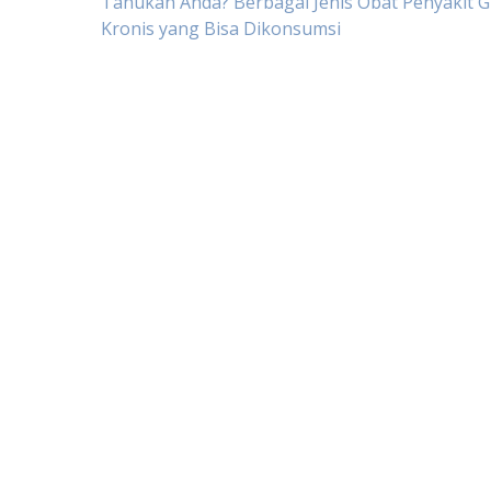
Post
Tahukah Anda? Berbagai Jenis Obat Penyakit Gi
Kronis yang Bisa Dikonsumsi
navigation