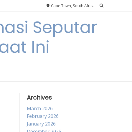
Cape Town, South Africa
asi Seputar
at Ini
Archives
March 2026
February 2026
January 2026
December 2025