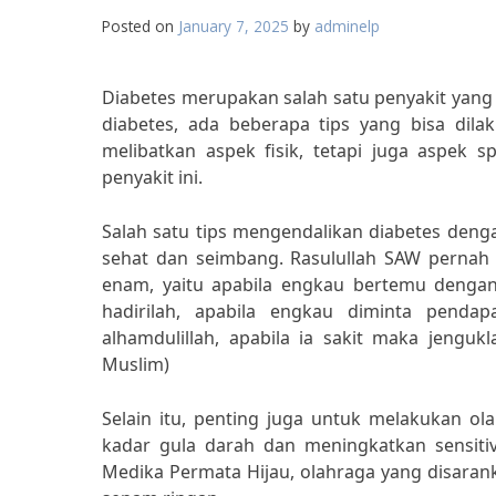
Posted on
January 7, 2025
by
adminelp
Diabetes merupakan salah satu penyakit yang 
diabetes, ada beberapa tips yang bisa dila
melibatkan aspek fisik, tetapi juga aspek
penyakit ini.
Salah satu tips mengendalikan diabetes den
sehat dan seimbang. Rasulullah SAW pernah 
enam, yaitu apabila engkau bertemu denga
hadirilah, apabila engkau diminta penda
alhamdulillah, apabila ia sakit maka jenguk
Muslim)
Selain itu, penting juga untuk melakukan o
kadar gula darah dan meningkatkan sensitiv
Medika Permata Hijau, olahraga yang disarank