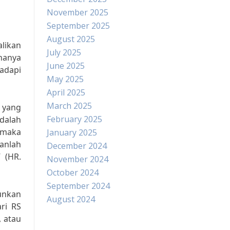
November 2025
September 2025
August 2025
alikan
July 2025
hanya
June 2025
adapi
May 2025
April 2025
March 2025
 yang
February 2025
dalah
 maka
January 2025
anlah
December 2024
” (HR.
November 2024
October 2024
September 2024
unkan
August 2024
ri RS
, atau