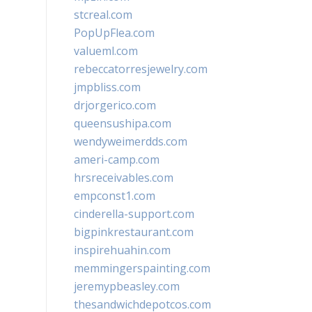
stcreal.com
PopUpFlea.com
valueml.com
rebeccatorresjewelry.com
jmpbliss.com
drjorgerico.com
queensushipa.com
wendyweimerdds.com
ameri-camp.com
hrsreceivables.com
empconst1.com
cinderella-support.com
bigpinkrestaurant.com
inspirehuahin.com
memmingerspainting.com
jeremypbeasley.com
thesandwichdepotcos.com