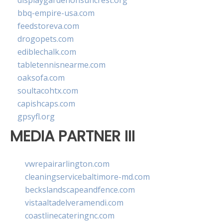
displaygardenonsuncrest.org
bbq-empire-usa.com
feedstoreva.com
drogopets.com
ediblechalk.com
tabletennisnearme.com
oaksofa.com
soultacohtx.com
capishcaps.com
gpsyfl.org
MEDIA PARTNER III
vwrepairarlington.com
cleaningservicebaltimore-md.com
beckslandscapeandfence.com
vistaaltadelveramendi.com
coastlinecateringnc.com