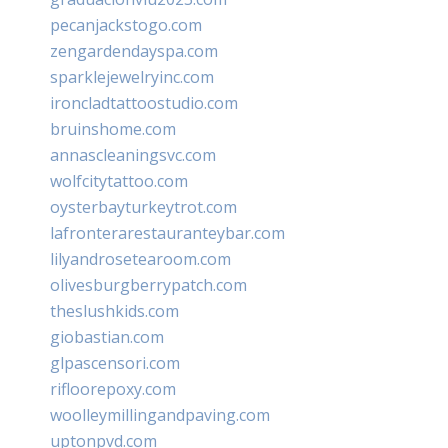
pecanjackstogo.com
zengardendayspa.com
sparklejewelryinc.com
ironcladtattoostudio.com
bruinshome.com
annascleaningsvc.com
wolfcitytattoo.com
oysterbayturkeytrot.com
lafronterarestauranteybar.com
lilyandrosetearoom.com
olivesburgberrypatch.com
theslushkids.com
giobastian.com
glpascensori.com
rifloorepoxy.com
woolleymillingandpaving.com
uptonpvd.com