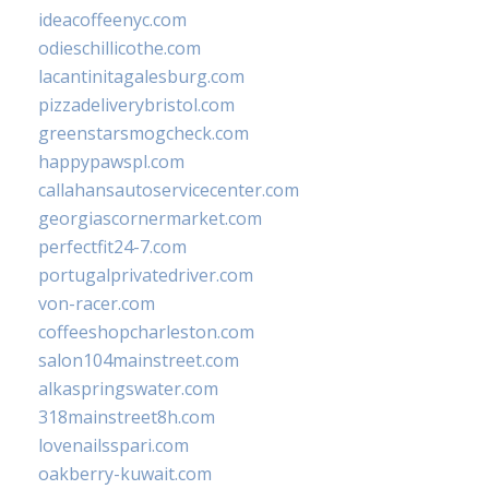
ideacoffeenyc.com
odieschillicothe.com
lacantinitagalesburg.com
pizzadeliverybristol.com
greenstarsmogcheck.com
happypawspl.com
callahansautoservicecenter.com
georgiascornermarket.com
perfectfit24-7.com
portugalprivatedriver.com
von-racer.com
coffeeshopcharleston.com
salon104mainstreet.com
alkaspringswater.com
318mainstreet8h.com
lovenailsspari.com
oakberry-kuwait.com