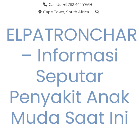
Skip
Call Us: +2782 444 YEAH
to
Cape Town, South Africa
content
ELPATRONCHA
– Informasi
Seputar
Penyakit Anak
Muda Saat Ini