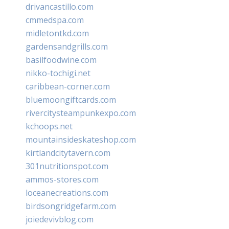
drivancastillo.com
cmmedspa.com
midletontkd.com
gardensandgrills.com
basilfoodwine.com
nikko-tochigi.net
caribbean-corner.com
bluemoongiftcards.com
rivercitysteampunkexpo.com
kchoops.net
mountainsideskateshop.com
kirtlandcitytavern.com
301nutritionspot.com
ammos-stores.com
loceanecreations.com
birdsongridgefarm.com
joiedevivblog.com