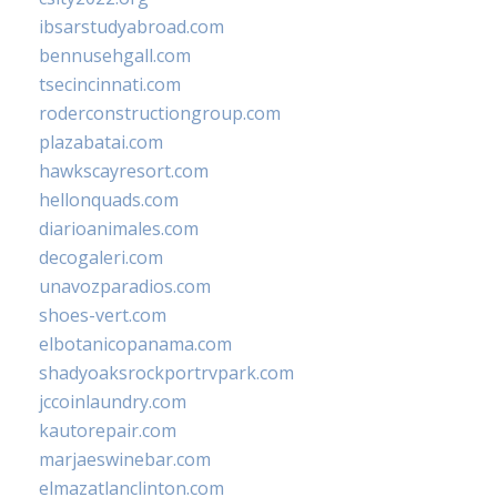
ibsarstudyabroad.com
bennusehgall.com
tsecincinnati.com
roderconstructiongroup.com
plazabatai.com
hawkscayresort.com
hellonquads.com
diarioanimales.com
decogaleri.com
unavozparadios.com
shoes-vert.com
elbotanicopanama.com
shadyoaksrockportrvpark.com
jccoinlaundry.com
kautorepair.com
marjaeswinebar.com
elmazatlanclinton.com