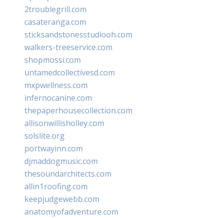
2troublegrill.com
casateranga.com
sticksandstonesstudiooh.com
walkers-treeservice.com
shopmossi.com
untamedcollectivesd.com
mxpwellness.com
infernocanine.com
thepaperhousecollection.com
allisonwillisholley.com
solslite.org
portwayinn.com
djmaddogmusic.com
thesoundarchitects.com
allin1roofing.com
keepjudgewebb.com
anatomyofadventure.com