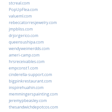
stcreal.com
PopUpFlea.com
valueml.com
rebeccatorresjewelry.com
jmpbliss.com
drjorgerico.com
queensushipa.com
wendyweimerdds.com
ameri-camp.com
hrsreceivables.com
empconst1.com
cinderella-support.com
bigpinkrestaurant.com
inspirehuahin.com
memmingerspainting.com
jeremypbeasley.com
thesandwichdepotcos.com