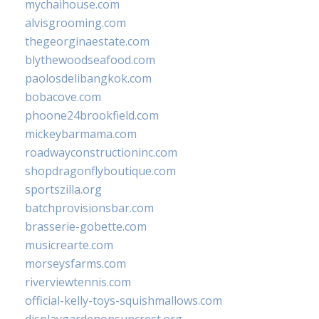
mychaihouse.com
alvisgrooming.com
thegeorginaestate.com
blythewoodseafood.com
paolosdelibangkok.com
bobacove.com
phoone24brookfield.com
mickeybarmama.com
roadwayconstructioninc.com
shopdragonflyboutique.com
sportszilla.org
batchprovisionsbar.com
brasserie-gobette.com
musicrearte.com
morseysfarms.com
riverviewtennis.com
official-kelly-toys-squishmallows.com