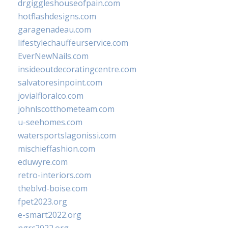
drgiggleshouseofpain.com
hotflashdesigns.com
garagenadeau.com
lifestylechauffeurservice.com
EverNewNails.com
insideoutdecoratingcentre.com
salvatoresinpoint.com
jovialfloralco.com
johnlscotthometeam.com
u-seehomes.com
watersportslagonissi.com
mischieffashion.com
eduwyre.com
retro-interiors.com
theblvd-boise.com
fpet2023.org
e-smart2022.org