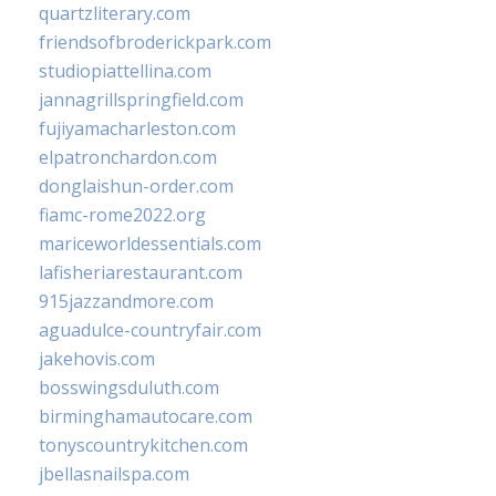
quartzliterary.com
friendsofbroderickpark.com
studiopiattellina.com
jannagrillspringfield.com
fujiyamacharleston.com
elpatronchardon.com
donglaishun-order.com
fiamc-rome2022.org
mariceworldessentials.com
lafisheriarestaurant.com
915jazzandmore.com
aguadulce-countryfair.com
jakehovis.com
bosswingsduluth.com
birminghamautocare.com
tonyscountrykitchen.com
jbellasnailspa.com