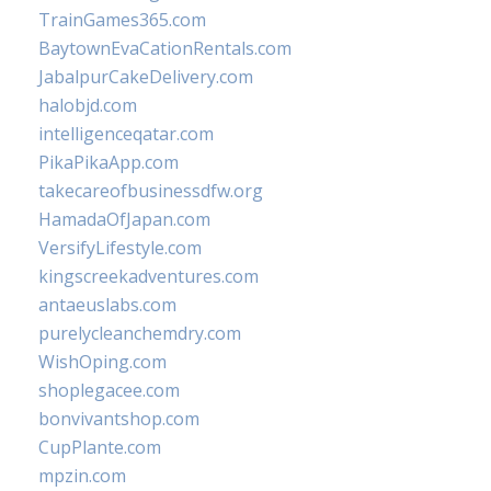
TrainGames365.com
BaytownEvaCationRentals.com
JabalpurCakeDelivery.com
halobjd.com
intelligenceqatar.com
PikaPikaApp.com
takecareofbusinessdfw.org
HamadaOfJapan.com
VersifyLifestyle.com
kingscreekadventures.com
antaeuslabs.com
purelycleanchemdry.com
WishOping.com
shoplegacee.com
bonvivantshop.com
CupPlante.com
mpzin.com