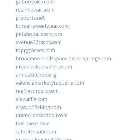
gabriovoice.com
resinflowart.com
p-sports.net
korsairstreetwear.com
petshopallston.com
avenue26tacos.com
topgglasses.com
broadmoornailsspacoloradosprings.com
missblackpasadena.com
anneskitchen.org
valenciamarketytaqueria.com
reefrecordsllc.com
alawaffle.com
aryouthfishing.com
united-basketball.com
tios-tacos.com
cafecito-satx.com
graduacionviu2023.com