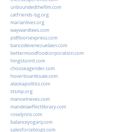
unboundedthefilm.com
catfriends-bg.org
marianlives.org
waywardtees.com
pidfloorsexpress.com
bancodevenezuelaen.com
bettermoodfoodcorporation.com
hingstonnt.com
chooseagender.com
hoverboardssale.com
alaskapolitics.com
stsmp.org
manoelneves.com
mandelaeffectlibrary.com
roselynns.com
balanceyoganj.com
salesforceblogs.com