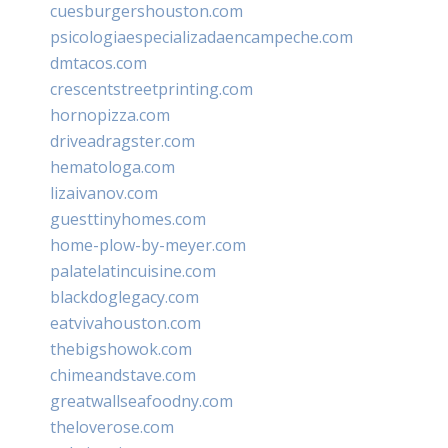
cuesburgershouston.com
psicologiaespecializadaencampeche.com
dmtacos.com
crescentstreetprinting.com
hornopizza.com
driveadragster.com
hematologa.com
lizaivanov.com
guesttinyhomes.com
home-plow-by-meyer.com
palatelatincuisine.com
blackdoglegacy.com
eatvivahouston.com
thebigshowok.com
chimeandstave.com
greatwallseafoodny.com
theloverose.com