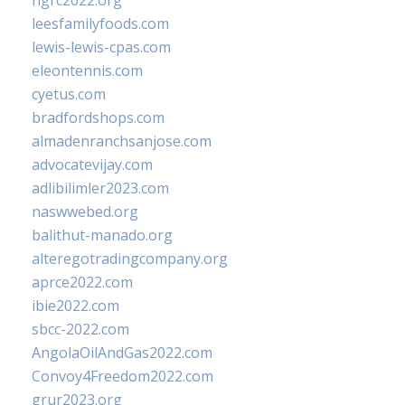
ngrc2022.org
leesfamilyfoods.com
lewis-lewis-cpas.com
eleontennis.com
cyetus.com
bradfordshops.com
almadenranchsanjose.com
advocatevijay.com
adlibilimler2023.com
naswwebed.org
balithut-manado.org
alteregotradingcompany.org
aprce2022.com
ibie2022.com
sbcc-2022.com
AngolaOilAndGas2022.com
Convoy4Freedom2022.com
grur2023.org