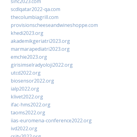
sinc2023.com
scdlqatar2022-qa.com
thecolumbiagrill.com
provisionscheeseandwineshoppe.com
khedi2023.org
akademikgeriatri2023.org
marmarapediatri2023.org
emchie2023.org
girisimselradyoloji2022.org
utcd2022.org
biosensor2022.org
ialp2022.org
klivet2022.org
ifac-hms2022.org
taoms2022.org
iias-euromena-conference2022.org
ivd2022.org
csity2022.org