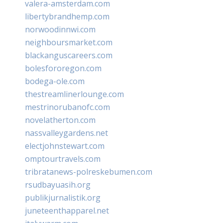
valera-amsterdam.com
libertybrandhemp.com
norwoodinnwi.com
neighboursmarket.com
blackanguscareers.com
bolesfororegon.com
bodega-ole.com
thestreamlinerlounge.com
mestrinorubanofc.com
novelatherton.com
nassvalleygardens.net
electjohnstewart.com
omptourtravels.com
tribratanews-polreskebumen.com
rsudbayuasih.org
publikjurnalistik.org
juneteenthapparel.net