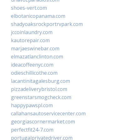
shoes-vert.com
elbotanicopanama.com
shadyoaksrockportrvpark.com
jccoinlaundry.com
kautorepair.com
marjaeswinebar.com
elmazatlanclinton.com
ideacoffeenyc.com
odieschillicothe.com
lacantinitagalesburg.com
pizzadeliverybristol.com
greenstarsmogcheck.com
happypawspl.com
callahansautoservicecenter.com
georgiascornermarket.com
perfectfit24-7.com
portugalprivatedriver.com