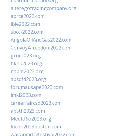
balithut-manado.org
alteregotradingcompany.org
aprce2022.com
ibie2022.com
sbcc-2022.com
AngolaOilAndGas2022.com
Convoy4Freedom2022.com
grur2023.org
hkhk2023.org
napm2023.org
apsdfd2023.org
forumausape2023.com
imkl2023.com
careerfaircsd2023.com
apsth2023.com
MedItRio2023.org
lcicon2023boston.com
waitangidayfestival2022.com