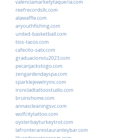
valenciamarketytaqueria.com
reefrecordsllc.com
alawaffle.com
aryouthfishing.com
united-basketball.com
tios-tacos.com
cafecito-satx.com
graduacionviu2023.com
pecanjackstogo.com
zengardendayspa.com
sparklejewelryinc.com
ironcladtattoostudio.com
bruinshome.com
annascleaningsvc.com
wolfcitytattoo.com
oysterbayturkeytrot.com
lafronterarestauranteybar.com
lilyandrosetearoom.com