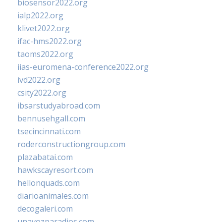
biosensor2022.org
ialp2022.org
klivet2022.org
ifac-hms2022.org
taoms2022.org
iias-euromena-conference2022.org
ivd2022.org
csity2022.org
ibsarstudyabroad.com
bennusehgall.com
tsecincinnati.com
roderconstructiongroup.com
plazabatai.com
hawkscayresort.com
hellonquads.com
diarioanimales.com
decogaleri.com
unavozparadios.com