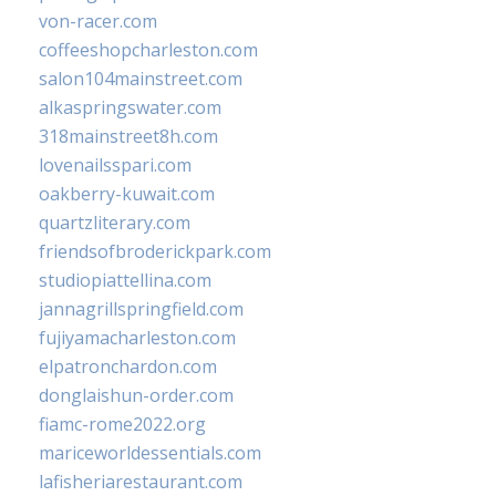
von-racer.com
coffeeshopcharleston.com
salon104mainstreet.com
alkaspringswater.com
318mainstreet8h.com
lovenailsspari.com
oakberry-kuwait.com
quartzliterary.com
friendsofbroderickpark.com
studiopiattellina.com
jannagrillspringfield.com
fujiyamacharleston.com
elpatronchardon.com
donglaishun-order.com
fiamc-rome2022.org
mariceworldessentials.com
lafisheriarestaurant.com