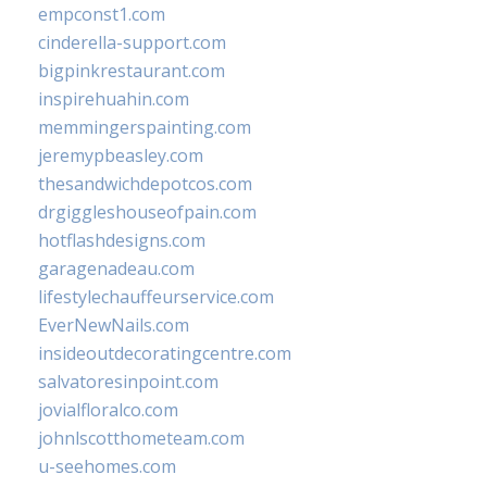
empconst1.com
cinderella-support.com
bigpinkrestaurant.com
inspirehuahin.com
memmingerspainting.com
jeremypbeasley.com
thesandwichdepotcos.com
drgiggleshouseofpain.com
hotflashdesigns.com
garagenadeau.com
lifestylechauffeurservice.com
EverNewNails.com
insideoutdecoratingcentre.com
salvatoresinpoint.com
jovialfloralco.com
johnlscotthometeam.com
u-seehomes.com