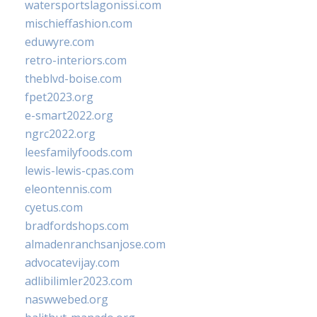
watersportslagonissi.com
mischieffashion.com
eduwyre.com
retro-interiors.com
theblvd-boise.com
fpet2023.org
e-smart2022.org
ngrc2022.org
leesfamilyfoods.com
lewis-lewis-cpas.com
eleontennis.com
cyetus.com
bradfordshops.com
almadenranchsanjose.com
advocatevijay.com
adlibilimler2023.com
naswwebed.org