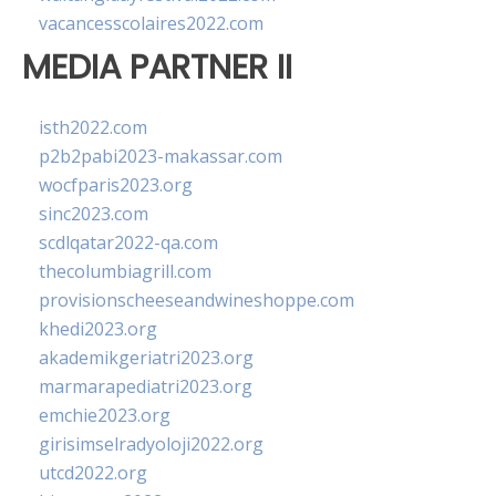
vacancesscolaires2022.com
MEDIA PARTNER II
isth2022.com
p2b2pabi2023-makassar.com
wocfparis2023.org
sinc2023.com
scdlqatar2022-qa.com
thecolumbiagrill.com
provisionscheeseandwineshoppe.com
khedi2023.org
akademikgeriatri2023.org
marmarapediatri2023.org
emchie2023.org
girisimselradyoloji2022.org
utcd2022.org