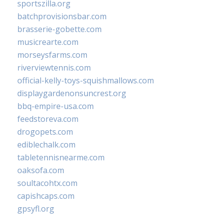
sportszilla.org
batchprovisionsbar.com
brasserie-gobette.com
musicrearte.com
morseysfarms.com
riverviewtennis.com
official-kelly-toys-squishmallows.com
displaygardenonsuncrest.org
bbq-empire-usa.com
feedstoreva.com
drogopets.com
ediblechalk.com
tabletennisnearme.com
oaksofa.com
soultacohtx.com
capishcaps.com
gpsyfl.org