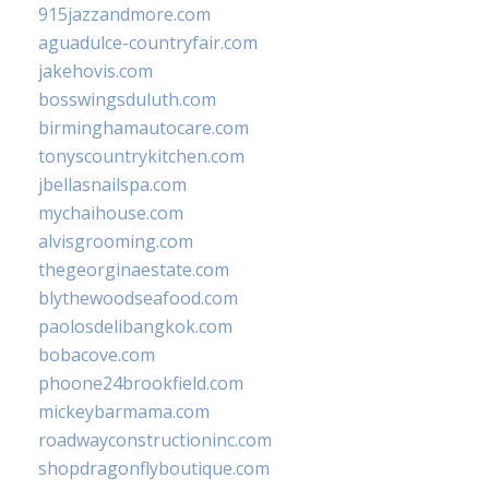
915jazzandmore.com
aguadulce-countryfair.com
jakehovis.com
bosswingsduluth.com
birminghamautocare.com
tonyscountrykitchen.com
jbellasnailspa.com
mychaihouse.com
alvisgrooming.com
thegeorginaestate.com
blythewoodseafood.com
paolosdelibangkok.com
bobacove.com
phoone24brookfield.com
mickeybarmama.com
roadwayconstructioninc.com
shopdragonflyboutique.com