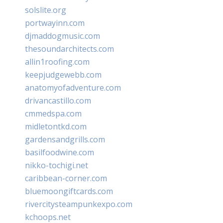
solslite.org
portwayinn.com
djmaddogmusic.com
thesoundarchitects.com
allin1roofing.com
keepjudgewebb.com
anatomyofadventure.com
drivancastillo.com
cmmedspa.com
midletontkd.com
gardensandgrills.com
basilfoodwine.com
nikko-tochigi.net
caribbean-corner.com
bluemoongiftcards.com
rivercitysteampunkexpo.com
kchoops.net