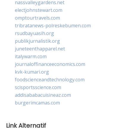
nassvalleygardens.net
electjohnstewart.com
omptourtravels.com
tribratanews-polreskebumen.com
rsudbayuasih.org
publikjurnalistik.org
juneteenthapparel.net
italywarm.com
journaloffinanceeconomics.com
kvk-kumari.org
foodscienceandtechnology.com
scisportsscience.com
addisababacuisineaz.com
burgerimcamas.com
Link Alternatif