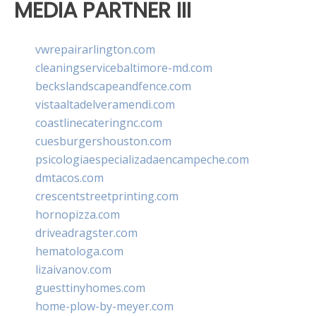
MEDIA PARTNER III
vwrepairarlington.com
cleaningservicebaltimore-md.com
beckslandscapeandfence.com
vistaaltadelveramendi.com
coastlinecateringnc.com
cuesburgershouston.com
psicologiaespecializadaencampeche.com
dmtacos.com
crescentstreetprinting.com
hornopizza.com
driveadragster.com
hematologa.com
lizaivanov.com
guesttinyhomes.com
home-plow-by-meyer.com