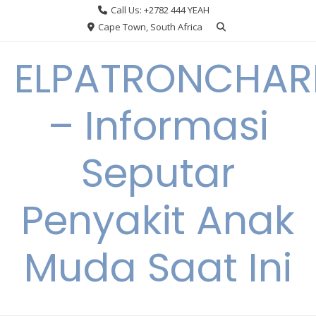
Skip
Call Us: +2782 444 YEAH
to
Cape Town, South Africa
content
ELPATRONCHA
– Informasi
Seputar
Penyakit Anak
Muda Saat Ini