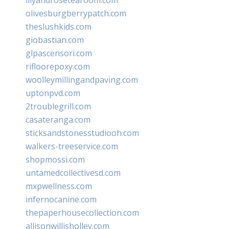
olivesburgberrypatch.com
theslushkids.com
giobastian.com
glpascensori.com
rifloorepoxy.com
woolleymillingandpaving.com
uptonpvd.com
2troublegrill.com
casateranga.com
sticksandstonesstudiooh.com
walkers-treeservice.com
shopmossi.com
untamedcollectivesd.com
mxpwellness.com
infernocanine.com
thepaperhousecollection.com
allisonwillisholley.com