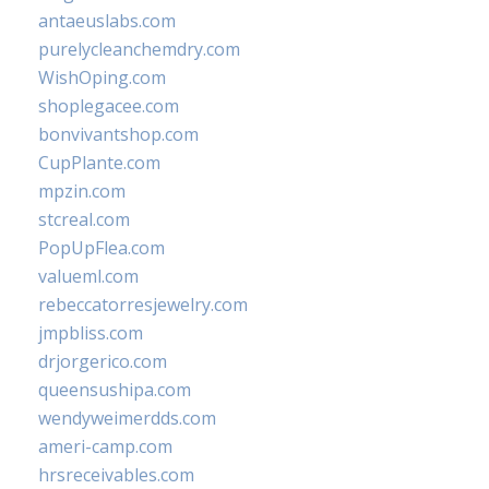
antaeuslabs.com
purelycleanchemdry.com
WishOping.com
shoplegacee.com
bonvivantshop.com
CupPlante.com
mpzin.com
stcreal.com
PopUpFlea.com
valueml.com
rebeccatorresjewelry.com
jmpbliss.com
drjorgerico.com
queensushipa.com
wendyweimerdds.com
ameri-camp.com
hrsreceivables.com