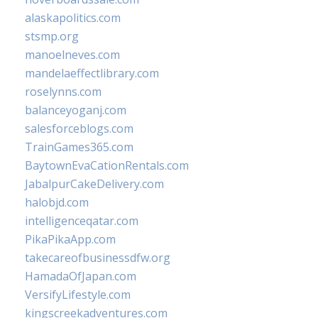
alaskapolitics.com
stsmp.org
manoelneves.com
mandelaeffectlibrary.com
roselynns.com
balanceyoganj.com
salesforceblogs.com
TrainGames365.com
BaytownEvaCationRentals.com
JabalpurCakeDelivery.com
halobjd.com
intelligenceqatar.com
PikaPikaApp.com
takecareofbusinessdfw.org
HamadaOfJapan.com
VersifyLifestyle.com
kingscreekadventures.com