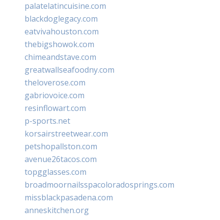
palatelatincuisine.com
blackdoglegacy.com
eatvivahouston.com
thebigshowok.com
chimeandstave.com
greatwallseafoodny.com
theloverose.com
gabriovoice.com
resinflowart.com
p-sports.net
korsairstreetwear.com
petshopallston.com
avenue26tacos.com
topgglasses.com
broadmoornailsspacoloradosprings.com
missblackpasadena.com
anneskitchen.org