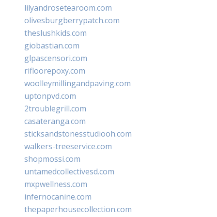
lilyandrosetearoom.com
olivesburgberrypatch.com
theslushkids.com
giobastian.com
glpascensori.com
rifloorepoxy.com
woolleymillingandpaving.com
uptonpvd.com
2troublegrill.com
casateranga.com
sticksandstonesstudiooh.com
walkers-treeservice.com
shopmossi.com
untamedcollectivesd.com
mxpwellness.com
infernocanine.com
thepaperhousecollection.com