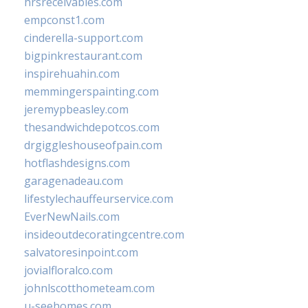
hrsreceivables.com
empconst1.com
cinderella-support.com
bigpinkrestaurant.com
inspirehuahin.com
memmingerspainting.com
jeremypbeasley.com
thesandwichdepotcos.com
drgiggleshouseofpain.com
hotflashdesigns.com
garagenadeau.com
lifestylechauffeurservice.com
EverNewNails.com
insideoutdecoratingcentre.com
salvatoresinpoint.com
jovialfloralco.com
johnlscotthometeam.com
u-seehomes.com