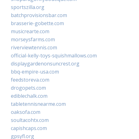
sportszilla.org
batchprovisionsbar.com
brasserie-gobette.com
musicrearte.com
morseysfarms.com
riverviewtennis.com
official-kelly-toys-squishmallows.com
displaygardenonsuncrest.org
bbq-empire-usa.com
feedstoreva.com
drogopets.com
ediblechalk.com
tabletennisnearme.com
oaksofa.com
soultacohtx.com
capishcaps.com
gpsyfl.org