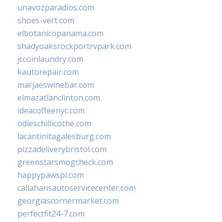
unavozparadios.com
shoes-vert.com
elbotanicopanama.com
shadyoaksrockportrvpark.com
jccoinlaundry.com
kautorepair.com
marjaeswinebar.com
elmazatlanclinton.com
ideacoffeenyc.com
odieschillicothe.com
lacantinitagalesburg.com
pizzadeliverybristol.com
greenstarsmogcheck.com
happypawspl.com
callahansautoservicecenter.com
georgiascornermarket.com
perfectfit24-7.com