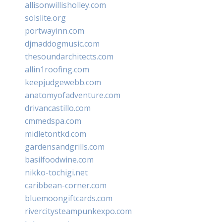
allisonwillisholley.com
solslite.org
portwayinn.com
djmaddogmusic.com
thesoundarchitects.com
allin1roofing.com
keepjudgewebb.com
anatomyofadventure.com
drivancastillo.com
cmmedspa.com
midletontkd.com
gardensandgrills.com
basilfoodwine.com
nikko-tochigi.net
caribbean-corner.com
bluemoongiftcards.com
rivercitysteampunkexpo.com