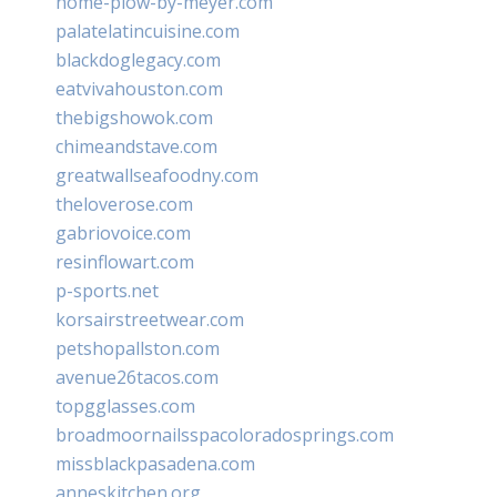
home-plow-by-meyer.com
palatelatincuisine.com
blackdoglegacy.com
eatvivahouston.com
thebigshowok.com
chimeandstave.com
greatwallseafoodny.com
theloverose.com
gabriovoice.com
resinflowart.com
p-sports.net
korsairstreetwear.com
petshopallston.com
avenue26tacos.com
topgglasses.com
broadmoornailsspacoloradosprings.com
missblackpasadena.com
anneskitchen.org