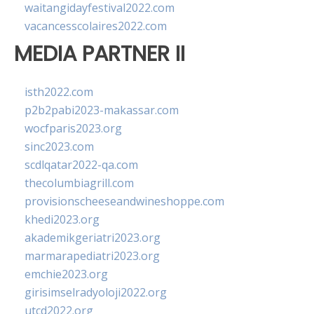
waitangidayfestival2022.com
vacancesscolaires2022.com
MEDIA PARTNER II
isth2022.com
p2b2pabi2023-makassar.com
wocfparis2023.org
sinc2023.com
scdlqatar2022-qa.com
thecolumbiagrill.com
provisionscheeseandwineshoppe.com
khedi2023.org
akademikgeriatri2023.org
marmarapediatri2023.org
emchie2023.org
girisimselradyoloji2022.org
utcd2022.org