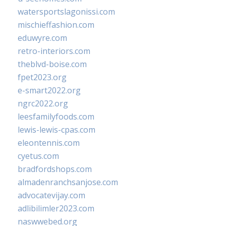
watersportslagonissi.com
mischieffashion.com
eduwyre.com
retro-interiors.com
theblvd-boise.com
fpet2023.org
e-smart2022.org
ngrc2022.org
leesfamilyfoods.com
lewis-lewis-cpas.com
eleontennis.com
cyetus.com
bradfordshops.com
almadenranchsanjose.com
advocatevijay.com
adlibilimler2023.com
naswwebed.org