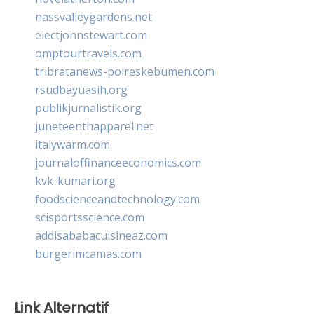
nassvalleygardens.net
electjohnstewart.com
omptourtravels.com
tribratanews-polreskebumen.com
rsudbayuasih.org
publikjurnalistik.org
juneteenthapparel.net
italywarm.com
journaloffinanceeconomics.com
kvk-kumari.org
foodscienceandtechnology.com
scisportsscience.com
addisababacuisineaz.com
burgerimcamas.com
Link Alternatif