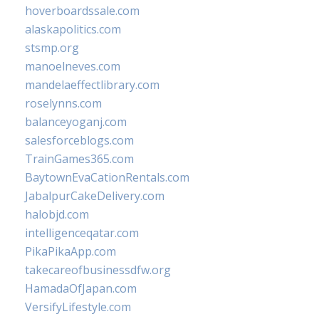
hoverboardssale.com
alaskapolitics.com
stsmp.org
manoelneves.com
mandelaeffectlibrary.com
roselynns.com
balanceyoganj.com
salesforceblogs.com
TrainGames365.com
BaytownEvaCationRentals.com
JabalpurCakeDelivery.com
halobjd.com
intelligenceqatar.com
PikaPikaApp.com
takecareofbusinessdfw.org
HamadaOfJapan.com
VersifyLifestyle.com