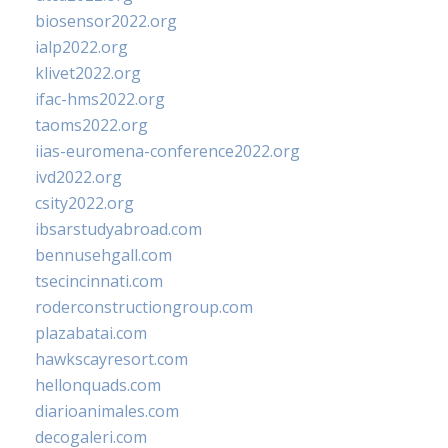
biosensor2022.org
ialp2022.org
klivet2022.org
ifac-hms2022.org
taoms2022.org
iias-euromena-conference2022.org
ivd2022.org
csity2022.org
ibsarstudyabroad.com
bennusehgall.com
tsecincinnati.com
roderconstructiongroup.com
plazabatai.com
hawkscayresort.com
hellonquads.com
diarioanimales.com
decogaleri.com