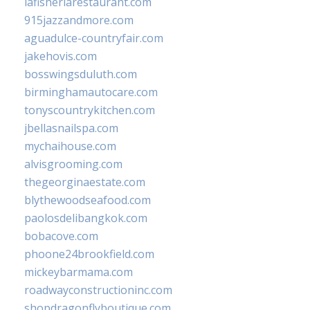
lafisheriarestaurant.com
915jazzandmore.com
aguadulce-countryfair.com
jakehovis.com
bosswingsduluth.com
birminghamautocare.com
tonyscountrykitchen.com
jbellasnailspa.com
mychaihouse.com
alvisgrooming.com
thegeorginaestate.com
blythewoodseafood.com
paolosdelibangkok.com
bobacove.com
phoone24brookfield.com
mickeybarmama.com
roadwayconstructioninc.com
shopdragonflyboutique.com