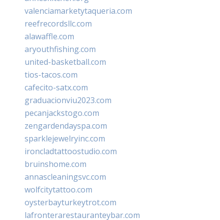
valenciamarketytaqueria.com
reefrecordsllc.com
alawaffle.com
aryouthfishing.com
united-basketball.com
tios-tacos.com
cafecito-satx.com
graduacionviu2023.com
pecanjackstogo.com
zengardendayspa.com
sparklejewelryinc.com
ironcladtattoostudio.com
bruinshome.com
annascleaningsvc.com
wolfcitytattoo.com
oysterbayturkeytrot.com
lafronterarestauranteybar.com