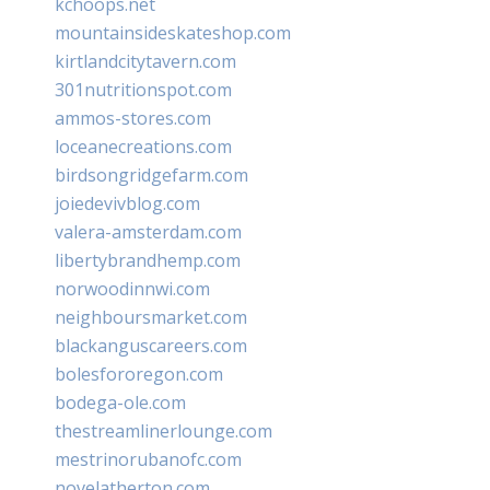
kchoops.net
mountainsideskateshop.com
kirtlandcitytavern.com
301nutritionspot.com
ammos-stores.com
loceanecreations.com
birdsongridgefarm.com
joiedevivblog.com
valera-amsterdam.com
libertybrandhemp.com
norwoodinnwi.com
neighboursmarket.com
blackanguscareers.com
bolesfororegon.com
bodega-ole.com
thestreamlinerlounge.com
mestrinorubanofc.com
novelatherton.com