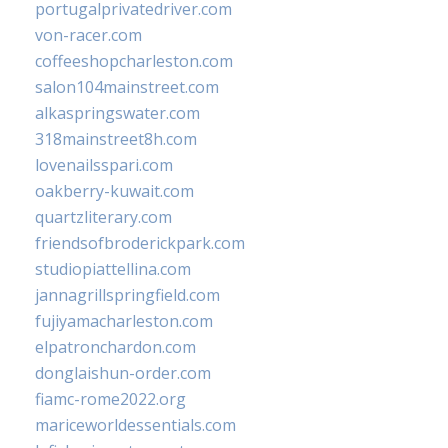
portugalprivatedriver.com
von-racer.com
coffeeshopcharleston.com
salon104mainstreet.com
alkaspringswater.com
318mainstreet8h.com
lovenailsspari.com
oakberry-kuwait.com
quartzliterary.com
friendsofbroderickpark.com
studiopiattellina.com
jannagrillspringfield.com
fujiyamacharleston.com
elpatronchardon.com
donglaishun-order.com
fiamc-rome2022.org
mariceworldessentials.com