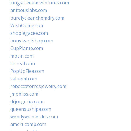
kingscreekadventures.com
antaeuslabs.com
purelycleanchemdry.com
WishOping.com
shoplegacee.com
bonvivantshop.com
CupPlante.com
mpzin.com
stcreal.com
PopUpFlea.com
valueml.com
rebeccatorresjewelry.com
jmpbliss.com
drjorgerico.com
queensushipa.com
wendyweimerdds.com
ameri-camp.com