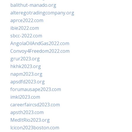
balithut-manado.org
alteregotradingcompany.org
aprce2022.com
ibie2022.com
sbcc-2022.com
AngolaOilAndGas2022.com
Convoy4Freedom2022.com
grur2023.org
hkhk2023.org
napm2023.org
apsdfd2023.org
forumausape2023.com
imkl2023.com
careerfaircsd2023.com
apsth2023.com
MedItRio2023.org
lcicon2023boston.com