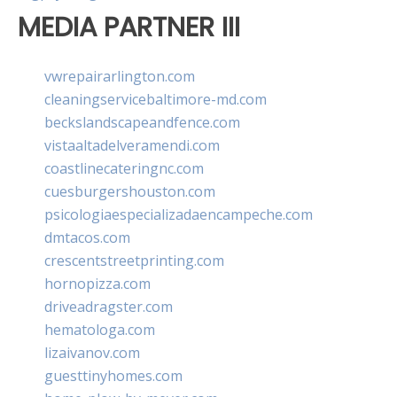
MEDIA PARTNER III
vwrepairarlington.com
cleaningservicebaltimore-md.com
beckslandscapeandfence.com
vistaaltadelveramendi.com
coastlinecateringnc.com
cuesburgershouston.com
psicologiaespecializadaencampeche.com
dmtacos.com
crescentstreetprinting.com
hornopizza.com
driveadragster.com
hematologa.com
lizaivanov.com
guesttinyhomes.com