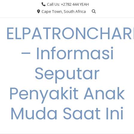
Skip
Call Us: +2782 444 YEAH
to
Cape Town, South Africa
content
ELPATRONCHA
– Informasi
Seputar
Penyakit Anak
Muda Saat Ini