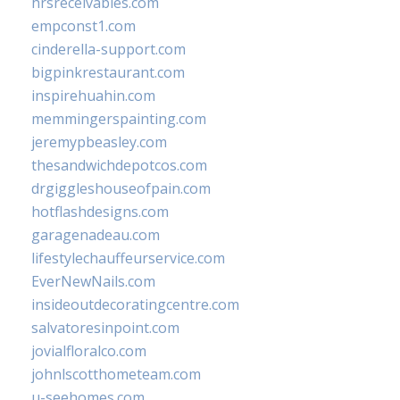
hrsreceivables.com
empconst1.com
cinderella-support.com
bigpinkrestaurant.com
inspirehuahin.com
memmingerspainting.com
jeremypbeasley.com
thesandwichdepotcos.com
drgiggleshouseofpain.com
hotflashdesigns.com
garagenadeau.com
lifestylechauffeurservice.com
EverNewNails.com
insideoutdecoratingcentre.com
salvatoresinpoint.com
jovialfloralco.com
johnlscotthometeam.com
u-seehomes.com