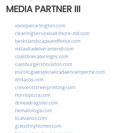
MEDIA PARTNER III
vwrepairarlington.com
cleaningservicebaltimore-md.com
beckslandscapeandfence.com
vistaaltadelveramendi.com
coastlinecateringnc.com
cuesburgershouston.com
psicologiaespecializadaencampeche.com
dmtacos.com
crescentstreetprinting.com
hornopizza.com
driveadragster.com
hematologa.com
lizaivanov.com
guesttinyhomes.com