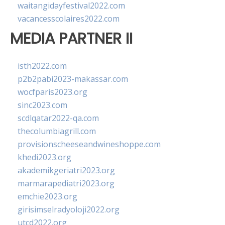
waitangidayfestival2022.com
vacancesscolaires2022.com
MEDIA PARTNER II
isth2022.com
p2b2pabi2023-makassar.com
wocfparis2023.org
sinc2023.com
scdlqatar2022-qa.com
thecolumbiagrill.com
provisionscheeseandwineshoppe.com
khedi2023.org
akademikgeriatri2023.org
marmarapediatri2023.org
emchie2023.org
girisimselradyoloji2022.org
utcd2022.org