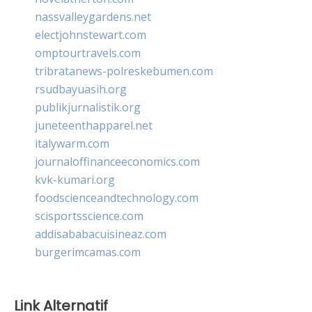
nassvalleygardens.net
electjohnstewart.com
omptourtravels.com
tribratanews-polreskebumen.com
rsudbayuasih.org
publikjurnalistik.org
juneteenthapparel.net
italywarm.com
journaloffinanceeconomics.com
kvk-kumari.org
foodscienceandtechnology.com
scisportsscience.com
addisababacuisineaz.com
burgerimcamas.com
Link Alternatif