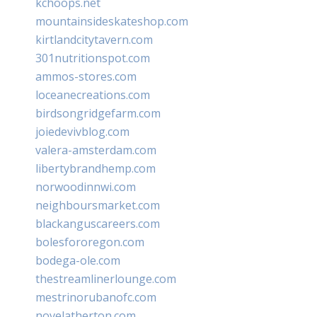
kchoops.net
mountainsideskateshop.com
kirtlandcitytavern.com
301nutritionspot.com
ammos-stores.com
loceanecreations.com
birdsongridgefarm.com
joiedevivblog.com
valera-amsterdam.com
libertybrandhemp.com
norwoodinnwi.com
neighboursmarket.com
blackanguscareers.com
bolesfororegon.com
bodega-ole.com
thestreamlinerlounge.com
mestrinorubanofc.com
novelatherton.com