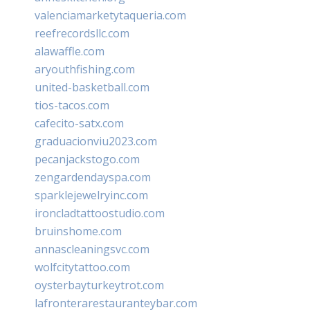
valenciamarketytaqueria.com
reefrecordsllc.com
alawaffle.com
aryouthfishing.com
united-basketball.com
tios-tacos.com
cafecito-satx.com
graduacionviu2023.com
pecanjackstogo.com
zengardendayspa.com
sparklejewelryinc.com
ironcladtattoostudio.com
bruinshome.com
annascleaningsvc.com
wolfcitytattoo.com
oysterbayturkeytrot.com
lafronterarestauranteybar.com