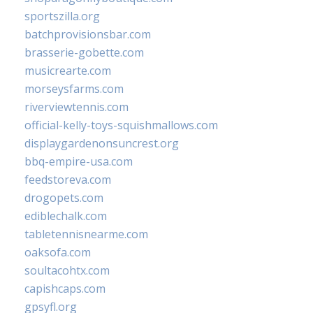
sportszilla.org
batchprovisionsbar.com
brasserie-gobette.com
musicrearte.com
morseysfarms.com
riverviewtennis.com
official-kelly-toys-squishmallows.com
displaygardenonsuncrest.org
bbq-empire-usa.com
feedstoreva.com
drogopets.com
ediblechalk.com
tabletennisnearme.com
oaksofa.com
soultacohtx.com
capishcaps.com
gpsyfl.org