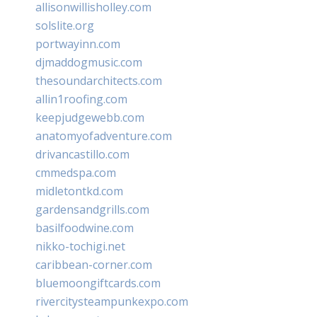
allisonwillisholley.com
solslite.org
portwayinn.com
djmaddogmusic.com
thesoundarchitects.com
allin1roofing.com
keepjudgewebb.com
anatomyofadventure.com
drivancastillo.com
cmmedspa.com
midletontkd.com
gardensandgrills.com
basilfoodwine.com
nikko-tochigi.net
caribbean-corner.com
bluemoongiftcards.com
rivercitysteampunkexpo.com