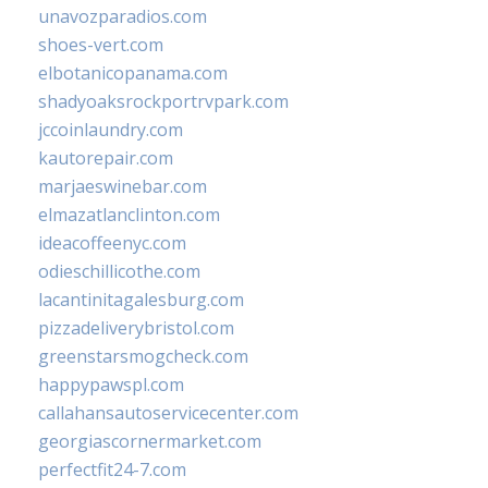
unavozparadios.com
shoes-vert.com
elbotanicopanama.com
shadyoaksrockportrvpark.com
jccoinlaundry.com
kautorepair.com
marjaeswinebar.com
elmazatlanclinton.com
ideacoffeenyc.com
odieschillicothe.com
lacantinitagalesburg.com
pizzadeliverybristol.com
greenstarsmogcheck.com
happypawspl.com
callahansautoservicecenter.com
georgiascornermarket.com
perfectfit24-7.com