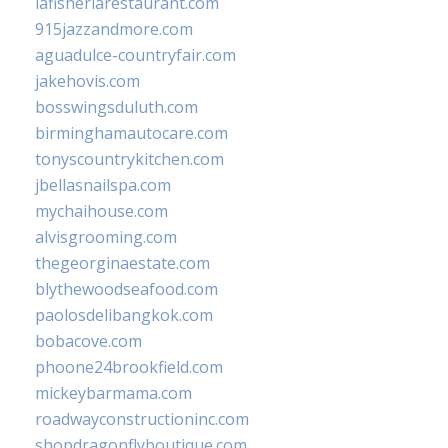
lafisheriarestaurant.com
915jazzandmore.com
aguadulce-countryfair.com
jakehovis.com
bosswingsduluth.com
birminghamautocare.com
tonyscountrykitchen.com
jbellasnailspa.com
mychaihouse.com
alvisgrooming.com
thegeorginaestate.com
blythewoodseafood.com
paolosdelibangkok.com
bobacove.com
phoone24brookfield.com
mickeybarmama.com
roadwayconstructioninc.com
shopdragonflyboutique.com