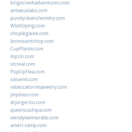
kingscreekadventures.com
antaeuslabs.com
purelycleanchemdry.com
WishOping.com
shoplegacee.com
bonvivantshop.com
CupPlante.com
mpzin.com
stcreal.com
PopUpFlea.com
valueml.com
rebeccatorresjewelry.com
jmpbliss.com
drjorgerico.com
queensushipa.com
wendyweimerdds.com
ameri-camp.com