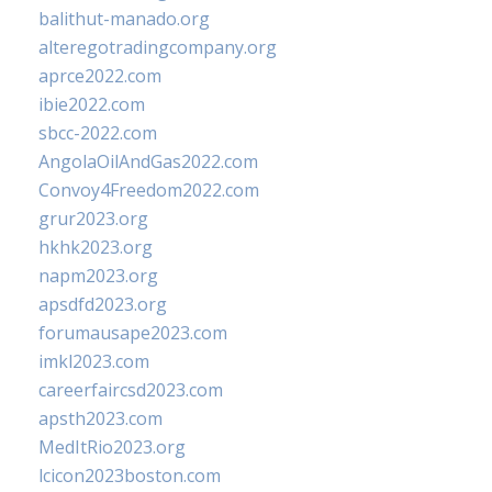
balithut-manado.org
alteregotradingcompany.org
aprce2022.com
ibie2022.com
sbcc-2022.com
AngolaOilAndGas2022.com
Convoy4Freedom2022.com
grur2023.org
hkhk2023.org
napm2023.org
apsdfd2023.org
forumausape2023.com
imkl2023.com
careerfaircsd2023.com
apsth2023.com
MedItRio2023.org
lcicon2023boston.com