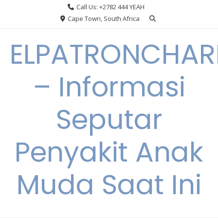
Skip
Call Us: +2782 444 YEAH
to
Cape Town, South Africa
content
ELPATRONCHA
– Informasi
Seputar
Penyakit Anak
Muda Saat Ini