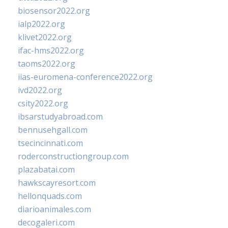
biosensor2022.org
ialp2022.org
klivet2022.org
ifac-hms2022.org
taoms2022.org
iias-euromena-conference2022.org
ivd2022.org
csity2022.org
ibsarstudyabroad.com
bennusehgall.com
tsecincinnati.com
roderconstructiongroup.com
plazabatai.com
hawkscayresort.com
hellonquads.com
diarioanimales.com
decogaleri.com