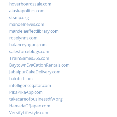
hoverboardssale.com
alaskapolitics.com
stsmp.org
manoelneves.com
mandelaeffectlibrary.com
roselynns.com
balanceyoganj.com
salesforceblogs.com
TrainGames365.com
BaytownEvaCationRentals.com
JabalpurCakeDelivery.com
halobjd.com
intelligenceqatar.com
PikaPikaApp.com
takecareofbusinessdfw.org
HamadaOfJapan.com
VersifyLifestyle.com