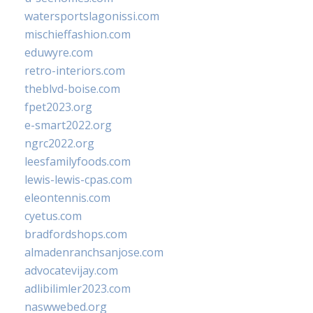
watersportslagonissi.com
mischieffashion.com
eduwyre.com
retro-interiors.com
theblvd-boise.com
fpet2023.org
e-smart2022.org
ngrc2022.org
leesfamilyfoods.com
lewis-lewis-cpas.com
eleontennis.com
cyetus.com
bradfordshops.com
almadenranchsanjose.com
advocatevijay.com
adlibilimler2023.com
naswwebed.org