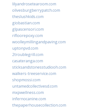
lilyandrosetearoom.com
olivesburgberrypatch.com
theslushkids.com
giobastian.com
glpascensori.com
rifloorepoxy.com
woolleymillingandpaving.com
uptonpvd.com
2troublegrill.com
casateranga.com
sticksandstonesstudiooh.com
walkers-treeservice.com
shopmossi.com
untamedcollectivesd.com
mxpwellness.com
infernocanine.com
thepaperhousecollection.com