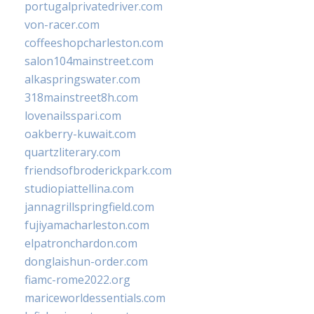
portugalprivatedriver.com
von-racer.com
coffeeshopcharleston.com
salon104mainstreet.com
alkaspringswater.com
318mainstreet8h.com
lovenailsspari.com
oakberry-kuwait.com
quartzliterary.com
friendsofbroderickpark.com
studiopiattellina.com
jannagrillspringfield.com
fujiyamacharleston.com
elpatronchardon.com
donglaishun-order.com
fiamc-rome2022.org
mariceworldessentials.com