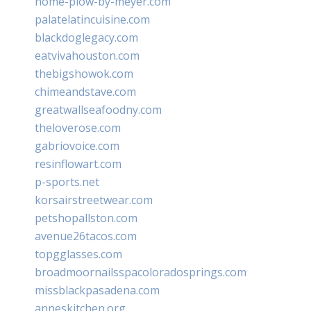
home-plow-by-meyer.com
palatelatincuisine.com
blackdoglegacy.com
eatvivahouston.com
thebigshowok.com
chimeandstave.com
greatwallseafoodny.com
theloverose.com
gabriovoice.com
resinflowart.com
p-sports.net
korsairstreetwear.com
petshopallston.com
avenue26tacos.com
topgglasses.com
broadmoornailsspacoloradosprings.com
missblackpasadena.com
anneskitchen.org