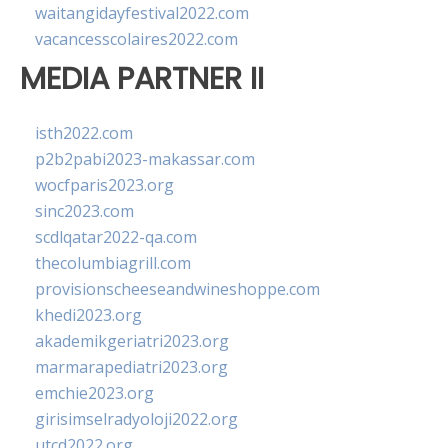
waitangidayfestival2022.com
vacancesscolaires2022.com
MEDIA PARTNER II
isth2022.com
p2b2pabi2023-makassar.com
wocfparis2023.org
sinc2023.com
scdlqatar2022-qa.com
thecolumbiagrill.com
provisionscheeseandwineshoppe.com
khedi2023.org
akademikgeriatri2023.org
marmarapediatri2023.org
emchie2023.org
girisimselradyoloji2022.org
utcd2022.org