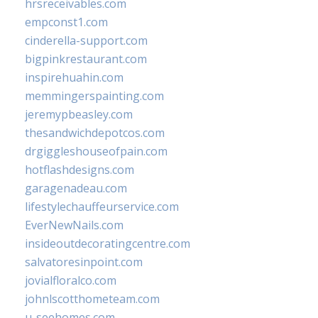
hrsreceivables.com
empconst1.com
cinderella-support.com
bigpinkrestaurant.com
inspirehuahin.com
memmingerspainting.com
jeremypbeasley.com
thesandwichdepotcos.com
drgiggleshouseofpain.com
hotflashdesigns.com
garagenadeau.com
lifestylechauffeurservice.com
EverNewNails.com
insideoutdecoratingcentre.com
salvatoresinpoint.com
jovialfloralco.com
johnlscotthometeam.com
u-seehomes.com