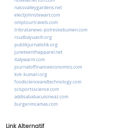
nassvalleygardens.net
electjohnstewart.com
omptourtravels.com
tribratanews-polreskebumen.com
rsudbayuasih.org
publikjurnalistik.org
juneteenthapparel.net
italywarm.com
journaloffinanceeconomics.com
kvk-kumari.org
foodscienceandtechnology.com
scisportsscience.com
addisababacuisineaz.com
burgerimcamas.com
Link Alternatif