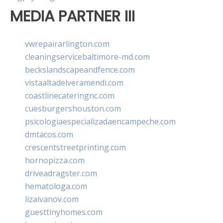
MEDIA PARTNER III
vwrepairarlington.com
cleaningservicebaltimore-md.com
beckslandscapeandfence.com
vistaaltadelveramendi.com
coastlinecateringnc.com
cuesburgershouston.com
psicologiaespecializadaencampeche.com
dmtacos.com
crescentstreetprinting.com
hornopizza.com
driveadragster.com
hematologa.com
lizaivanov.com
guesttinyhomes.com