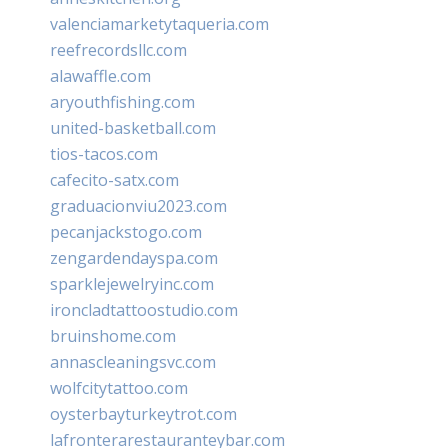
valenciamarketytaqueria.com
reefrecordsllc.com
alawaffle.com
aryouthfishing.com
united-basketball.com
tios-tacos.com
cafecito-satx.com
graduacionviu2023.com
pecanjackstogo.com
zengardendayspa.com
sparklejewelryinc.com
ironcladtattoostudio.com
bruinshome.com
annascleaningsvc.com
wolfcitytattoo.com
oysterbayturkeytrot.com
lafronterarestauranteybar.com