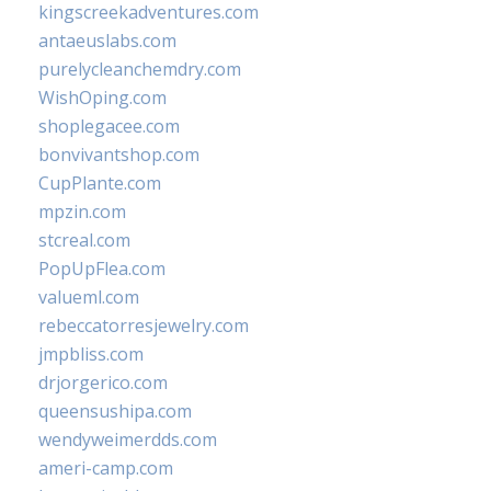
kingscreekadventures.com
antaeuslabs.com
purelycleanchemdry.com
WishOping.com
shoplegacee.com
bonvivantshop.com
CupPlante.com
mpzin.com
stcreal.com
PopUpFlea.com
valueml.com
rebeccatorresjewelry.com
jmpbliss.com
drjorgerico.com
queensushipa.com
wendyweimerdds.com
ameri-camp.com