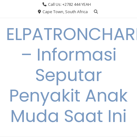
Skip
Call Us: +2782 444 YEAH
to
Cape Town, South Africa
content
ELPATRONCHA
– Informasi
Seputar
Penyakit Anak
Muda Saat Ini