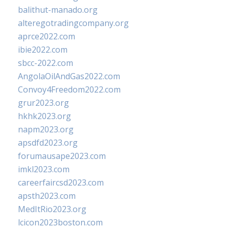
balithut-manado.org
alteregotradingcompany.org
aprce2022.com
ibie2022.com
sbcc-2022.com
AngolaOilAndGas2022.com
Convoy4Freedom2022.com
grur2023.org
hkhk2023.org
napm2023.org
apsdfd2023.org
forumausape2023.com
imkl2023.com
careerfaircsd2023.com
apsth2023.com
MedItRio2023.org
lcicon2023boston.com