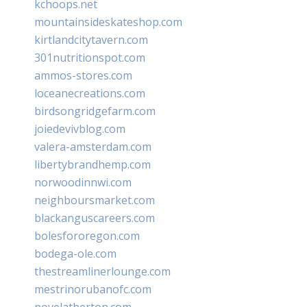
kchoops.net
mountainsideskateshop.com
kirtlandcitytavern.com
301nutritionspot.com
ammos-stores.com
loceanecreations.com
birdsongridgefarm.com
joiedevivblog.com
valera-amsterdam.com
libertybrandhemp.com
norwoodinnwi.com
neighboursmarket.com
blackanguscareers.com
bolesfororegon.com
bodega-ole.com
thestreamlinerlounge.com
mestrinorubanofc.com
novelatherton.com