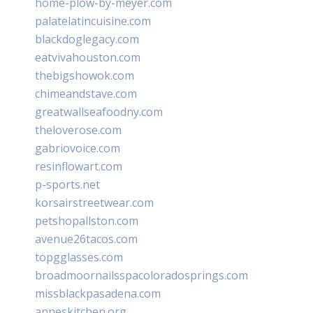
home-plow-by-meyer.com
palatelatincuisine.com
blackdoglegacy.com
eatvivahouston.com
thebigshowok.com
chimeandstave.com
greatwallseafoodny.com
theloverose.com
gabriovoice.com
resinflowart.com
p-sports.net
korsairstreetwear.com
petshopallston.com
avenue26tacos.com
topgglasses.com
broadmoornailsspacoloradosprings.com
missblackpasadena.com
anneskitchen.org