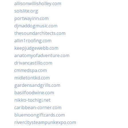
allisonwillisholley.com
solslite.org
portwayinn.com
djmaddogmusic.com
thesoundarchitects.com
allin1roofing.com
keepjudgewebb.com
anatomyofadventure.com
drivancastillo.com
cmmedspa.com
midletontkd.com
gardensandgrills.com
basilfoodwine.com
nikko-tochigi.net
caribbean-corner.com
bluemoongiftcards.com
rivercitysteampunkexpo.com