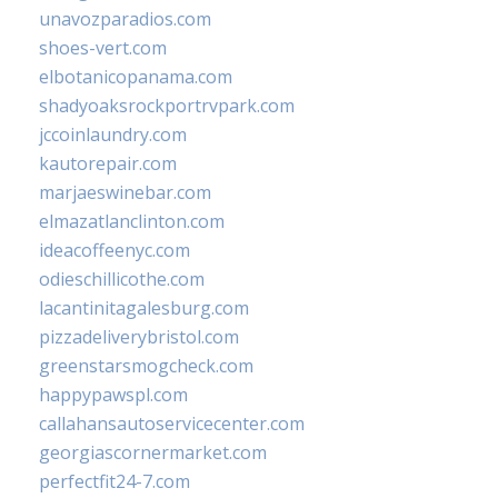
unavozparadios.com
shoes-vert.com
elbotanicopanama.com
shadyoaksrockportrvpark.com
jccoinlaundry.com
kautorepair.com
marjaeswinebar.com
elmazatlanclinton.com
ideacoffeenyc.com
odieschillicothe.com
lacantinitagalesburg.com
pizzadeliverybristol.com
greenstarsmogcheck.com
happypawspl.com
callahansautoservicecenter.com
georgiascornermarket.com
perfectfit24-7.com