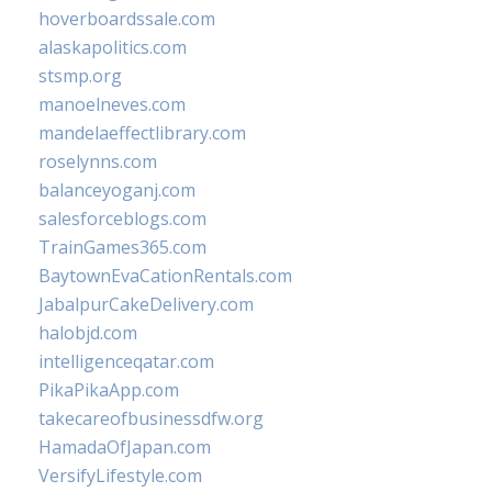
hoverboardssale.com
alaskapolitics.com
stsmp.org
manoelneves.com
mandelaeffectlibrary.com
roselynns.com
balanceyoganj.com
salesforceblogs.com
TrainGames365.com
BaytownEvaCationRentals.com
JabalpurCakeDelivery.com
halobjd.com
intelligenceqatar.com
PikaPikaApp.com
takecareofbusinessdfw.org
HamadaOfJapan.com
VersifyLifestyle.com