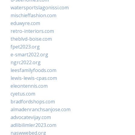
watersportslagonissi.com
mischieffashion.com
eduwyre.com
retro-interiors.com
theblvd-boise.com
fpet2023.org
e-smart2022.org
ngrc2022.org
leesfamilyfoods.com
lewis-lewis-cpas.com
eleontennis.com
cyetus.com
bradfordshops.com
almadenranchsanjose.com
advocatevijay.com
adlibilimler2023.com
naswwebed.org