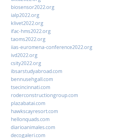
biosensor2022.org
ialp2022.org
klivet2022.org
ifac-hms2022.org
taoms2022.org
iias-euromena-conference2022.org
ivd2022.org
csity2022.org
ibsarstudyabroad.com
bennusehgall.com
tsecincinnati.com
roderconstructiongroup.com
plazabatai.com
hawkscayresort.com
hellonquads.com
diarioanimales.com
decogaleri.com