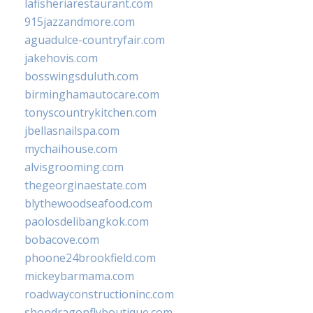
lafisheriarestaurant.com
915jazzandmore.com
aguadulce-countryfair.com
jakehovis.com
bosswingsduluth.com
birminghamautocare.com
tonyscountrykitchen.com
jbellasnailspa.com
mychaihouse.com
alvisgrooming.com
thegeorginaestate.com
blythewoodseafood.com
paolosdelibangkok.com
bobacove.com
phoone24brookfield.com
mickeybarmama.com
roadwayconstructioninc.com
shopdragonflyboutique.com