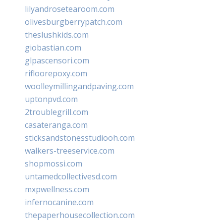
lilyandrosetearoom.com
olivesburgberrypatch.com
theslushkids.com
giobastian.com
glpascensori.com
rifloorepoxy.com
woolleymillingandpaving.com
uptonpvd.com
2troublegrill.com
casateranga.com
sticksandstonesstudiooh.com
walkers-treeservice.com
shopmossi.com
untamedcollectivesd.com
mxpwellness.com
infernocanine.com
thepaperhousecollection.com