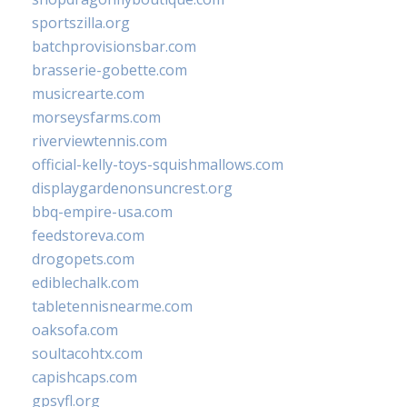
sportszilla.org
batchprovisionsbar.com
brasserie-gobette.com
musicrearte.com
morseysfarms.com
riverviewtennis.com
official-kelly-toys-squishmallows.com
displaygardenonsuncrest.org
bbq-empire-usa.com
feedstoreva.com
drogopets.com
ediblechalk.com
tabletennisnearme.com
oaksofa.com
soultacohtx.com
capishcaps.com
gpsyfl.org