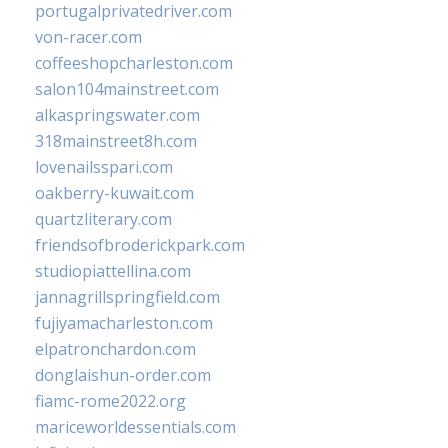
portugalprivatedriver.com
von-racer.com
coffeeshopcharleston.com
salon104mainstreet.com
alkaspringswater.com
318mainstreet8h.com
lovenailsspari.com
oakberry-kuwait.com
quartzliterary.com
friendsofbroderickpark.com
studiopiattellina.com
jannagrillspringfield.com
fujiyamacharleston.com
elpatronchardon.com
donglaishun-order.com
fiamc-rome2022.org
mariceworldessentials.com